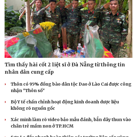
Hạt giống tâm hồn
Tìm thấy hài cốt 2 liệt sĩ ở Đà Nẵng từ thông tin
nhân dân cung cấp
Thôn có 95% đồng bào dân tộc Dao ở Lào Cai được công
nhận "Thôn số"
Bộ Y tế chấn chỉnh hoạt động kinh doanh dược liệu
không rõ nguồn gốc
Xác minh làm rõ video bảo mẫu đánh, bắn dây thun vào
chân trẻ mầm non ở TP.HCM