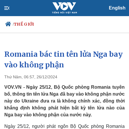
English
THẾ GIỚI
/
Romania bác tin tên lửa Nga bay
Chính trị
Xã hội
Đảng
Tin 24h
vào không phận
Tổ chức nhân sự
Dự báo thời tiết
Quốc hội
Giáo dục
Thứ Năm, 06:57, 26/12/2024
Nhận diện sự thật
Dấu ấn VOV
Việc làm
VOV.VN - Ngày 25/12, Bộ Quốc phòng Romania tuyên
Biển đảo
bố, thông tin tên lửa Nga đã bay vào không phận nước
này do Ukraine đưa ra là không chính xác, đồng thời
khẳng định không phát hiện bất kỳ tên lửa nào của
Nga bay vào không phận của nước này.
Ngày 25/12, người phát ngôn Bộ Quốc phòng Romania