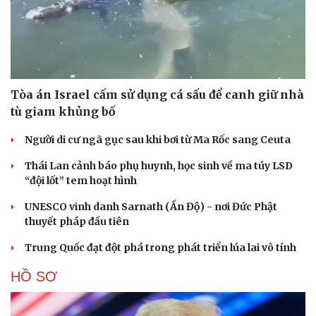
Tòa án Israel cấm sử dụng cá sấu để canh giữ nhà
tù giam khủng bố
Người di cư ngã gục sau khi bơi từ Ma Rốc sang Ceuta
Thái Lan cảnh báo phụ huynh, học sinh về ma túy LSD
“đội lốt” tem hoạt hình
UNESCO vinh danh Sarnath (Ấn Độ) - nơi Đức Phật
thuyết pháp đầu tiên
Trung Quốc đạt đột phá trong phát triển lúa lai vô tính
HỒ SƠ