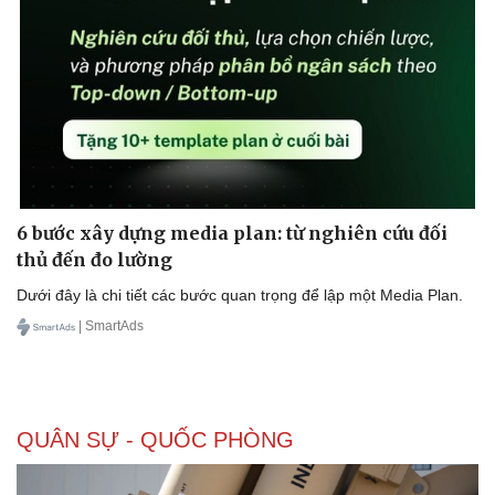
Doanh nghiệp
Công nghệ
Thông tin doanh nghiệp
Sành điệu
Doanh nghiệp 24h
Tin Công nghệ
Doanh nhân
Trải nghiệm
Vì cộng đồng
Chuyển đổi số
6 bước xây dựng media plan: từ nghiên cứu đối
thủ đến đo lường
Dưới đây là chi tiết các bước quan trọng để lập một Media Plan.
| SmartAds
QUÂN SỰ - QUỐC PHÒNG