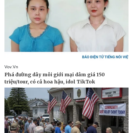
Vụ án
Vũ khí
Tin nóng
Việt Nam
Tư vấn luật
Phân tích