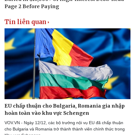
Thể thao
Ô tô - Xe máy
Bóng đá
Ô tô
Lịch thi đấu bóng đá
Xe máy
Tin liên quan
Thế giới thể thao
Tư vấn
eSports
Hậu trường
EU chấp thuận cho Bulgaria, Romania gia nhập
hoàn toàn vào khu vực Schengen
VOV.VN - Ngày 12/12, các bộ trưởng nội vụ EU đã chấp thuận
cho Bulgaria và Romania trở thành thành viên chính thức trong