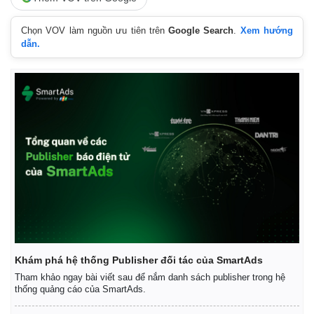
Chọn VOV làm nguồn ưu tiên trên
Google Search
.
Xem hướng
dẫn.
Kinh tế
Thị trường
Khám phá hệ thống Publisher đối tác của SmartAds
Bất động sản
Giá vàng
Khởi nghiệp
Tiêu dùng
Tham khảo ngay bài viết sau để nắm danh sách publisher trong hệ
thống quảng cáo của SmartAds.
Tỷ giá
Chứng khoán