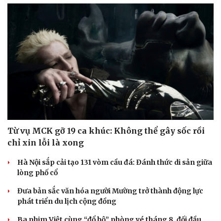
Từ vụ MCK gỡ 19 ca khúc: Không thể gây sốc rồi
chỉ xin lỗi là xong
Văn hóa
Giải trí
Sân khấu - Điện ảnh
Nghệ sĩ
Hà Nội sắp cải tạo 131 vòm cầu đá: Đánh thức di sản giữa
Văn học
Thời trang
lòng phố cổ
Âm nhạc
Sao Việt
Di sản
Đưa bản sắc văn hóa người Mường trở thành động lực
phát triển du lịch cộng đồng
Ba phim Việt cùng “đổ bộ” phòng vé tháng 8, đối đầu