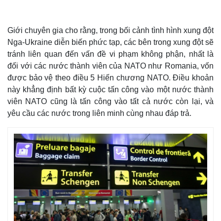
Giới chuyên gia cho rằng, trong bối cảnh tình hình xung đột
Nga-Ukraine diễn biến phức tạp, các bên trong xung đột sẽ
tránh liên quan đến vấn đề vi phạm không phận, nhất là
đối với các nước thành viên của NATO như Romania, vốn
được bảo vệ theo điều 5 Hiến chương NATO. Điều khoản
này khẳng định bất kỳ cuộc tấn công vào một nước thành
viên NATO cũng là tấn công vào tất cả nước còn lại, và
yêu cầu các nước trong liên minh cùng nhau đáp trả.
Thế giới
Multimedia
Quan sát
Video
Cuộc sống đó đây
Ảnh
Hồ sơ
E-Magazine
Infographic