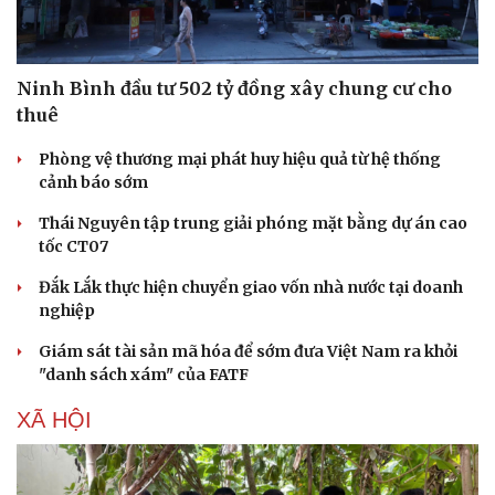
Ninh Bình đầu tư 502 tỷ đồng xây chung cư cho
thuê
Phòng vệ thương mại phát huy hiệu quả từ hệ thống
cảnh báo sớm
Thái Nguyên tập trung giải phóng mặt bằng dự án cao
tốc CT07
Đắk Lắk thực hiện chuyển giao vốn nhà nước tại doanh
nghiệp
Giám sát tài sản mã hóa để sớm đưa Việt Nam ra khỏi
"danh sách xám" của FATF
Du lịch
Podcast
XÃ HỘI
Tư vấn
Câu chuyện thời sự
Săn Tour
Đọc truyện đêm khuya
check-in
Cửa sổ tình yêu
Kể chuyện cho bé