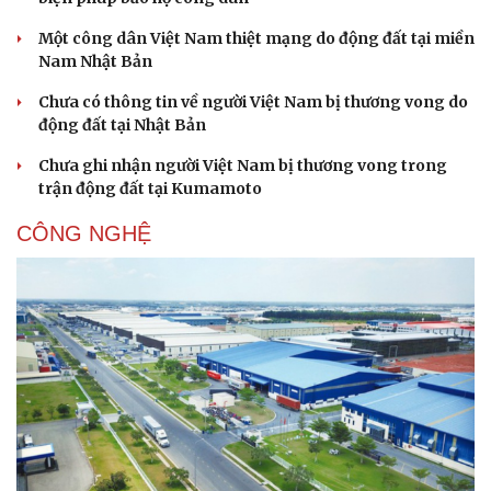
Một công dân Việt Nam thiệt mạng do động đất tại miền
Nam Nhật Bản
Chưa có thông tin về người Việt Nam bị thương vong do
động đất tại Nhật Bản
Chưa ghi nhận người Việt Nam bị thương vong trong
Sức khỏe
Đời sống
trận động đất tại Kumamoto
Dinh dưỡng - món ngon
Nhà đẹp
Cây thuốc
Blog
CÔNG NGHỆ
Sản phụ khoa
Tình yêu - Gia đình
Nhi khoa
Nam khoa
Làm đẹp - giảm cân
Phòng mạch online
Ăn sạch sống khỏe