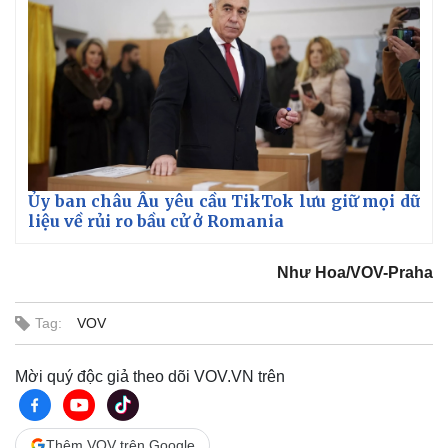
Ủy ban châu Âu yêu cầu TikTok lưu giữ mọi dữ
liệu về rủi ro bầu cử ở Romania
Như Hoa/VOV-Praha
Tag:
VOV
Mời quý độc giả theo dõi VOV.VN trên
Thêm VOV trên Google