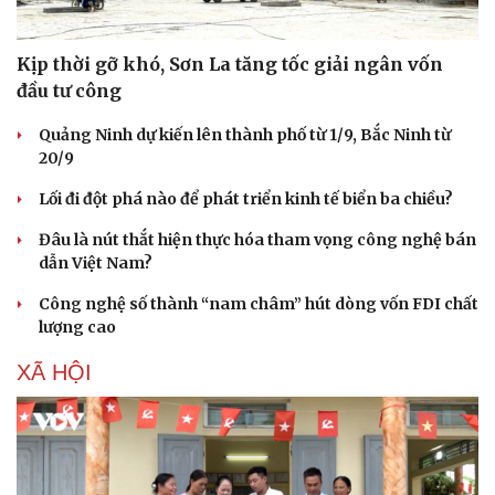
Kịp thời gỡ khó, Sơn La tăng tốc giải ngân vốn
đầu tư công
Quảng Ninh dự kiến lên thành phố từ 1/9, Bắc Ninh từ
20/9
Lối đi đột phá nào để phát triển kinh tế biển ba chiều?
Đâu là nút thắt hiện thực hóa tham vọng công nghệ bán
Văn hóa
Giải trí
dẫn Việt Nam?
Sân khấu - Điện ảnh
Nghệ sĩ
Văn học
Thời trang
Công nghệ số thành “nam châm” hút dòng vốn FDI chất
Âm nhạc
Sao Việt
lượng cao
Di sản
XÃ HỘI