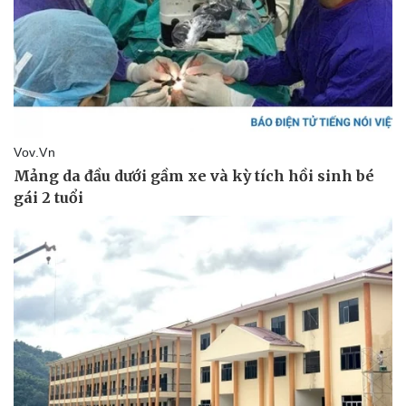
Kinh tế
Thị trường
Bất động sản
Giá vàng
Khởi nghiệp
Tiêu dùng
Tỷ giá
Chứng khoán
Giá cà phê