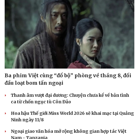
Sức khỏe
Đời sống
Dinh dưỡng - món ngon
Nhà đẹp
Cây thuốc
Blog
Sản phụ khoa
Tình yêu - Gia đình
Nhi khoa
Ba phim Việt cùng “đổ bộ” phòng vé tháng 8, đối
Nam khoa
đầu loạt bom tấn ngoại
Làm đẹp - giảm cân
Phòng mạch online
Thanh âm vượt đại dương: Chuyện chưa kể về bản tình
Ăn sạch sống khỏe
ca từ chốn ngục tù Côn Đảo
Hoa hậu Thế giới Miss World 2026 sẽ khai mạc tại Quảng
Ninh ngày 11/8
Ngoại giao văn hóa mở rộng không gian hợp tác Việt
Nam - Tanzania