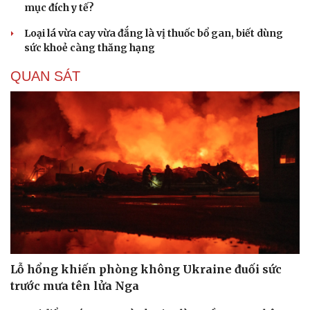
mục đích y tế?
Loại lá vừa cay vừa đắng là vị thuốc bổ gan, biết dùng
sức khoẻ càng thăng hạng
QUAN SÁT
Du lịch
Podcast
Tư vấn
Câu chuyện thời sự
Săn Tour
Đọc truyện đêm khuya
check-in
Cửa sổ tình yêu
Kể chuyện cho bé
Hạt giống tâm hồn
Lỗ hổng khiến phòng không Ukraine đuối sức
trước mưa tên lửa Nga