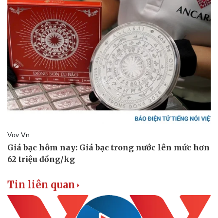
Pháp luật
Quân sự - Quốc phòng
Vụ án
Vũ khí
Tin nóng
Việt Nam
Tư vấn luật
Phân tích
Tin liên quan