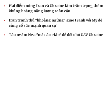
Hai điểm nóng Iran và Ukraine làm trầm trọng thêm
khủng hoảng năng lượng toàn cầu
Iran tranh thủ “khoảng ngừng” giao tranh với Mỹ để
củng cố sức mạnh quân sự
Tàu ngầm Nga "mặc áo giáp” để đối phó UAV Ukraine
Hành lang xuyên Bắc Cực: Chiến lược của Nga trong
cuộc đua logistics toàn cầu
CUỘC SỐNG ĐÓ ĐÂY