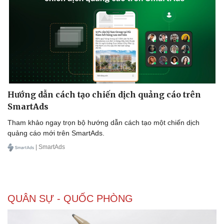
Thể thao
Ô tô - Xe máy
Hướng dẫn cách tạo chiến dịch quảng cáo trên
Bóng đá
Ô tô
Lịch thi đấu bóng đá
Xe máy
SmartAds
Thế giới thể thao
Tư vấn
Tham khảo ngay trọn bộ hướng dẫn cách tạo một chiến dịch
eSports
quảng cáo mới trên SmartAds.
Hậu trường
| SmartAds
QUÂN SỰ - QUỐC PHÒNG