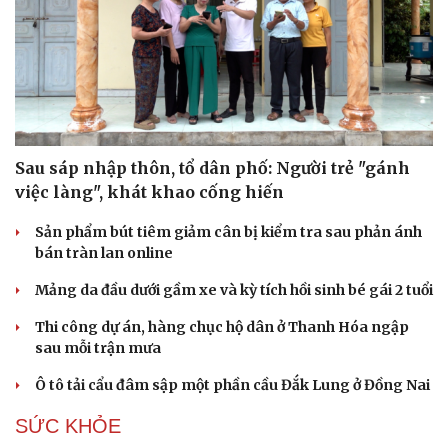
Sau sáp nhập thôn, tổ dân phố: Người trẻ "gánh
việc làng", khát khao cống hiến
Sản phẩm bút tiêm giảm cân bị kiểm tra sau phản ánh
bán tràn lan online
Mảng da đầu dưới gầm xe và kỳ tích hồi sinh bé gái 2 tuổi
Thi công dự án, hàng chục hộ dân ở Thanh Hóa ngập
sau mỗi trận mưa
Ô tô tải cẩu đâm sập một phần cầu Đắk Lung ở Đồng Nai
SỨC KHỎE