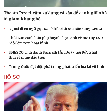
Tòa án Israel cấm sử dụng cá sấu để canh giữ nhà
tù giam khủng bố
Người di cư ngã gục sau khi bơi từ Ma Rốc sang Ceuta
Thái Lan cảnh báo phụ huynh, học sinh về ma túy LSD
“đội lốt” tem hoạt hình
UNESCO vinh danh Sarnath (Ấn Độ) - nơi Đức Phật
thuyết pháp đầu tiên
Trung Quốc đạt đột phá trong phát triển lúa lai vô tính
HỒ SƠ