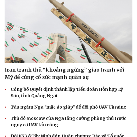
Iran tranh thủ “khoảng ngừng” giao tranh với
Mỹ để củng cố sức mạnh quân sự
Công bố Quyết định thành lập Tiểu đoàn Hỗn hợp Lý
Sơn, tỉnh Quảng Ngãi
Tàu ngầm Nga "mặc áo giáp” để đối phó UAV Ukraine
Thủ đô Moscow của Nga tăng cường phòng thủ trước
nguy cơ UAV tấn công
Đội K73 ở Tây Ninh đón Huân chương Bảo vệ Tổ quốc