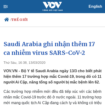
English
THẾ GIỚI
/
Saudi Arabia ghi nhận thêm 17
Chính trị
Xã hội
Đảng
Tin 24h
ca nhiễm virus SARS-CoV-2
Tổ chức nhân sự
Dự báo thời tiết
Quốc hội
Giáo dục
Thứ Sáu, 16:38, 13/03/2020
Nhận diện sự thật
Dấu ấn VOV
Việc làm
VOV.VN - Bộ Y tế Saudi Arabia ngày 13/3 cho biết phát
Biển đảo
hiện thêm 17 trường hợp mắc Covid-19, trong đó có 11
người Ai Cập, nâng tổng số người bị mắc bệnh lên 62.
Các trường hợp nhiễm mới đều đã tiếp xúc với các bệnh
nhân mắc Covid-19 trước đó ở nước ngoài. 11 trường hợp
mới mang quốc tịch Ai Cập đang cách ly và không có triệu