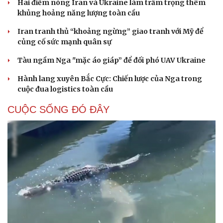
Hai điểm nóng Iran và Ukraine làm trầm trọng thêm
khủng hoảng năng lượng toàn cầu
Iran tranh thủ “khoảng ngừng” giao tranh với Mỹ để
củng cố sức mạnh quân sự
Tàu ngầm Nga "mặc áo giáp” để đối phó UAV Ukraine
Hành lang xuyên Bắc Cực: Chiến lược của Nga trong
cuộc đua logistics toàn cầu
CUỘC SỐNG ĐÓ ĐÂY