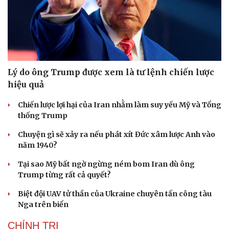
Lý do ông Trump được xem là tư lệnh chiến lược
hiệu quả
Cải chính
Chiến lược lợi hại của Iran nhằm làm suy yếu Mỹ và Tổng
thống Trump
Chuyện gì sẽ xảy ra nếu phát xít Đức xâm lược Anh vào
năm 1940?
Tại sao Mỹ bất ngờ ngừng ném bom Iran dù ông
Trump từng rất cả quyết?
Biệt đội UAV tử thần của Ukraine chuyên tấn công tàu
Nga trên biển
CHÍNH TRỊ