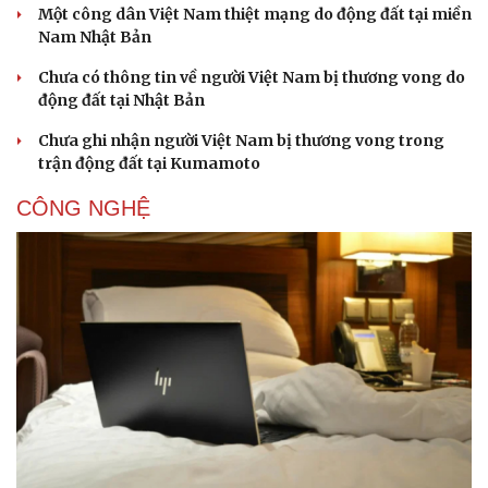
Một công dân Việt Nam thiệt mạng do động đất tại miền
Nam Nhật Bản
Chưa có thông tin về người Việt Nam bị thương vong do
động đất tại Nhật Bản
Chưa ghi nhận người Việt Nam bị thương vong trong
trận động đất tại Kumamoto
Doanh nghiệp
Công nghệ
CÔNG NGHỆ
Thông tin doanh nghiệp
Sành điệu
Doanh nghiệp 24h
Tin Công nghệ
Doanh nhân
Trải nghiệm
Vì cộng đồng
Chuyển đổi số