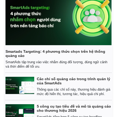
Smartads Targeting: 4 phương thức chọn trên hệ thống
quảng cáo
Thế giới
Multimedia
SmartAds tập trung vào việc nhắm đúng đối tượng, đúng ngữ cảnh
Quan sát
Video
và thời điểm để tối ưu.
Cuộc sống đó đây
Ảnh
Hồ sơ
E-Magazine
Các chỉ số quảng cáo trong trình quản lý
Infographic
của SmartAds
Thông qua các chỉ số này, thương hiệu đánh giá
mức độ hiển thị, tương tác, hiệu quả chi phí.
5 công cụ tạo tiêu đề và mô tả quảng cáo
cho thương hiệu 2026
SmartAds tổng hợp 5 công cụ tạo headline