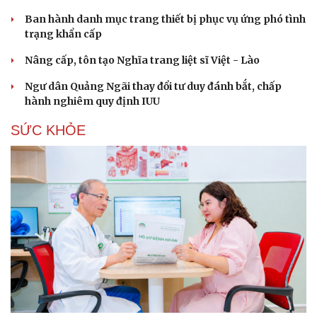
Ban hành danh mục trang thiết bị phục vụ ứng phó tình
trạng khẩn cấp
Nâng cấp, tôn tạo Nghĩa trang liệt sĩ Việt - Lào
Ngư dân Quảng Ngãi thay đổi tư duy đánh bắt, chấp
hành nghiêm quy định IUU
SỨC KHỎE
Du lịch
Podcast
Tư vấn
Câu chuyện thời sự
Săn Tour
Đọc truyện đêm khuya