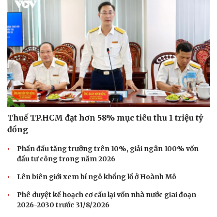
Sức khỏe
Đời sống
Dinh dưỡng - món ngon
Nhà đẹp
Cây thuốc
Blog
Sản phụ khoa
Tình yêu - Gia đình
Nhi khoa
Nam khoa
Làm đẹp - giảm cân
Phòng mạch online
Thuế TP.HCM đạt hơn 58% mục tiêu thu 1 triệu tỷ
Ăn sạch sống khỏe
đồng
Phấn đấu tăng trưởng trên 10%, giải ngân 100% vốn
đầu tư công trong năm 2026
Lên biên giới xem bí ngô khổng lồ ở Hoành Mô
Phê duyệt kế hoạch cơ cấu lại vốn nhà nước giai đoạn
2026-2030 trước 31/8/2026