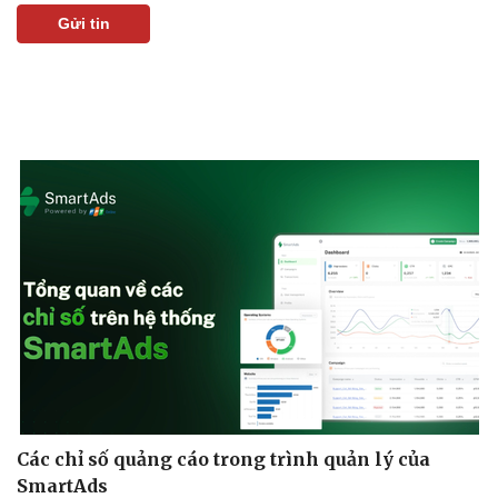
Gửi tin
Pháp luật
Quân sự - Quốc phòng
Vụ án
Vũ khí
Tin nóng
Việt Nam
Tư vấn luật
Phân tích
Các chỉ số quảng cáo trong trình quản lý của
SmartAds