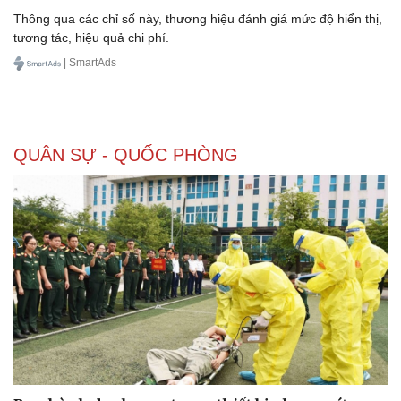
Thông qua các chỉ số này, thương hiệu đánh giá mức độ hiển thị,
tương tác, hiệu quả chi phí.
| SmartAds
QUÂN SỰ - QUỐC PHÒNG
Thể thao
Ô tô - Xe máy
Bóng đá
Ô tô
Lịch thi đấu bóng đá
Xe máy
Thế giới thể thao
Tư vấn
eSports
Hậu trường