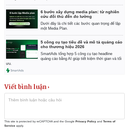
Kinh tế
Thị trường
6 bước xây dựng media plan: từ nghiên
Bất động sản
Giá vàng
cứu đối thủ đến đo lường
Khởi nghiệp
Tiêu dùng
Dưới đây là chi tiết các bước quan trọng để lập
Tỷ giá
một Media Plan.
Chứng khoán
Giá cà phê
5 công cụ tạo tiêu đề và mô tả quảng cáo
cho thương hiệu 2026
SmartAds tổng hợp 5 công cụ tạo headline
quảng cáo bằng AI giúp tiết kiệm thời gian và tối
ưu.
Viết bình luận
This site is protected by reCAPTCHA and the Google
Privacy Policy
and
Terms of
Service
apply.