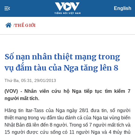
English
THẾ GIỚI
/
Số nạn nhân thiệt mạng trong
Chính trị
Xã hội
Đảng
Tin 24h
vụ đắm tàu của Nga tăng lên 8
Tổ chức nhân sự
Dự báo thời tiết
Quốc hội
Giáo dục
Thứ Ba, 05:31, 29/01/2013
Nhận diện sự thật
Dấu ấn VOV
Việc làm
(VOV) - Nhân viên cứu hộ Nga tiếp tục tìm kiếm 7
Biển đảo
người mất tích.
Hãng tin Itar-Tass của Nga ngày 28/1 đưa tin, số người
thiệt mạng trong vụ đắm tàu đánh cá của Nga tại vùng biển
Nhật Bản đã lên đến 8 người. Trong số 7 người mất tích và
15 người được cứu sống có 11 người Nga và 4 thủy thủ