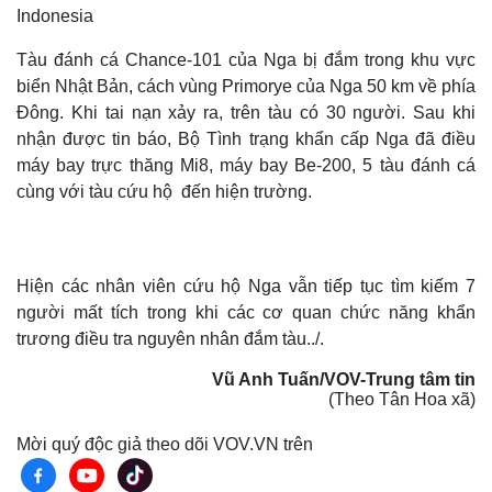
Indonesia
Tàu đánh cá Chance-101 của Nga bị đắm trong khu vực
biển Nhật Bản, cách vùng Primorye của Nga 50 km về phía
Đông. Khi tai nạn xảy ra, trên tàu có 30 người. Sau khi
nhận được tin báo, Bộ Tình trạng khẩn cấp Nga đã điều
máy bay trực thăng Mi8, máy bay Be-200, 5 tàu đánh cá
cùng với tàu cứu hộ đến hiện trường.
Hiện các nhân viên cứu hộ Nga vẫn tiếp tục tìm kiếm 7
người mất tích trong khi các cơ quan chức năng khẩn
trương điều tra nguyên nhân đắm tàu../.
Vũ Anh Tuấn/VOV-Trung tâm tin
Thế giới
Multimedia
(Theo Tân Hoa xã)
Quan sát
Video
Cuộc sống đó đây
Ảnh
Mời quý độc giả theo dõi VOV.VN trên
Hồ sơ
E-Magazine
Infographic