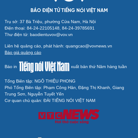
BÁO ĐIỆN TỬ TIẾNG NÓI VIỆT NAM
Trụ sở: 37 Bà Triệu, phường Cửa Nam, Hà Nội
Cải chính
Điện thoại: 84-24-22105148, 84-24-39785691
Thư điện tử: baodientuvov@vov.vn
Liên hệ quảng cáo, phát hành: quangcao@vovnews.vn
Báo giá quảng cáo
Báo in
xuất bản thứ Năm hàng tuần
Tổng Biên tập: NGÔ THIỆU PHONG
Phó Tổng Biên tập: Phạm Công Hân, Đặng Thị Khanh, Giang
Trung Sơn, Nguyễn Tuyết Yến
Cơ quan chủ quản: ĐÀI TIẾNG NÓI VIỆT NAM