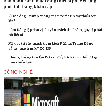
Ban hành danh mục trang thiết bị phục vụ ứng
phó tình trạng khẩn cấp
Vì sao ông Trump “nóng mặt” trước tin Mỹ thiếu tên
lửa?
Lâm Đồng lập đơn vị chuyên trách tìm kiếm, quy tập hài
cốt liệt sĩ
Mỹ duy trì sức mạnh tiêm kích F-22 tại Trung Đông
bằng “mạch máu” KC-135
Khủng hoảng tên lửa Patriot đẩy NATO vào thế lưỡng
nan chiến lược
CÔNG NGHỆ
Doanh nghiệp
Công nghệ
Thông tin doanh nghiệp
Sành điệu
Doanh nghiệp 24h
Tin Công nghệ