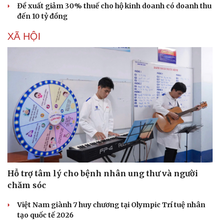
Đề xuất giảm 30% thuế cho hộ kinh doanh có doanh thu
đến 10 tỷ đồng
XÃ HỘI
Văn hóa
Giải trí
Sân khấu - Điện ảnh
Nghệ sĩ
Văn học
Thời trang
Âm nhạc
Sao Việt
Hỗ trợ tâm lý cho bệnh nhân ung thư và người
Di sản
chăm sóc
Việt Nam giành 7 huy chương tại Olympic Trí tuệ nhân
tạo quốc tế 2026