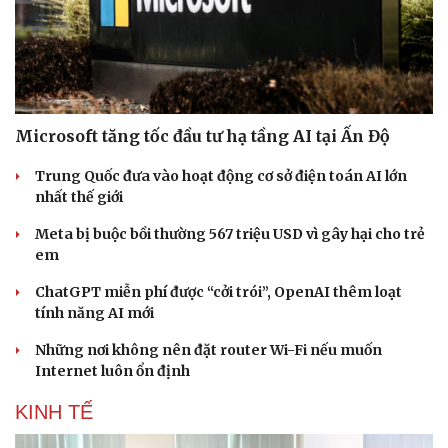
Doanh nhân
Trải nghiệm
Vì cộng đồng
Chuyển đổi số
Microsoft tăng tốc đầu tư hạ tầng AI tại Ấn Độ
Trung Quốc đưa vào hoạt động cơ sở điện toán AI lớn
nhất thế giới
Meta bị buộc bồi thường 567 triệu USD vì gây hại cho trẻ
em
ChatGPT miễn phí được “cởi trói”, OpenAI thêm loạt
tính năng AI mới
Những nơi không nên đặt router Wi-Fi nếu muốn
Internet luôn ổn định
KINH TẾ