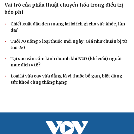
check-in
Cửa sổ tình yêu
Vai trò của phẫu thuật chuyển hóa trong điều trị
Kể chuyện cho bé
béo phì
Hạt giống tâm hồn
Chiết xuất đậu đen mang lại lợi ích gì cho sức khỏe, làn
da?
Tuổi 70 uống 5 loại thuốc mỗi ngày: Giá như chuẩn bị từ
tuổi 40
Tại sao cần cấm kinh doanh khí N2O (khí cười) ngoài
mục đích y tế?
Loại lá vừa cay vừa đắng là vị thuốc bổ gan, biết dùng
sức khoẻ càng thăng hạng