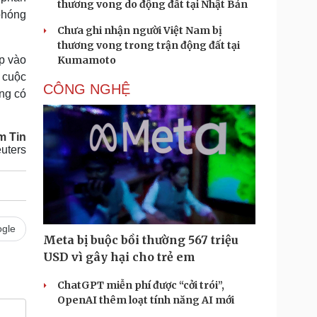
thương vong do động đất tại Nhật Bản
phóng
Chưa ghi nhận người Việt Nam bị
thương vong trong trận động đất tại
p vào
Kumamoto
 cuộc
CÔNG NGHỆ
ng có
m Tin
uters
gle
Meta bị buộc bồi thường 567 triệu
USD vì gây hại cho trẻ em
ChatGPT miễn phí được “cởi trói”,
OpenAI thêm loạt tính năng AI mới