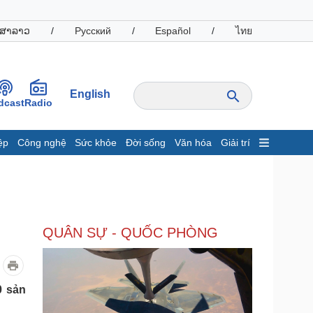
ສາລາວ
/
Русский
/
Español
/
ไทย
English
dcast
Radio
ệp
Công nghệ
Sức khỏe
Đời sống
Văn hóa
Giải trí
inh tế
Thị trường
ất động sản
Giá vàng
hởi nghiệp
Tiêu dùng
Tỷ giá
QUÂN SỰ - QUỐC PHÒNG
Chứng khoán
Giá cà phê
oanh nghiệp
Công nghệ
0 sản
hông tin doanh nghiệp
Sành điệu