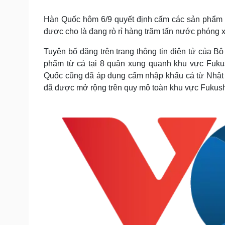
Tin nóng
Việt Nam
Tư vấn luật
Phân tích
Hàn Quốc hôm 6/9 quyết định cấm các sản phẩm c
được cho là đang rò rỉ hàng trăm tấn nước phóng x
Tuyên bố đăng trên trang thông tin điện tử của 
Sức khỏe
Đời sống
phẩm từ cá tại 8 quận xung quanh khu vực Fuku
Dinh dưỡng - món ngon
Nhà đẹp
Quốc cũng đã áp dụng cấm nhập khẩu cá từ Nhật 
Cây thuốc
Blog
đã được mở rộng trên quy mô toàn khu vực Fukus
Sản phụ khoa
Tình yêu - Gia đình
Nhi khoa
Nam khoa
Làm đẹp - giảm cân
Phòng mạch online
Ăn sạch sống khỏe
Cải chính