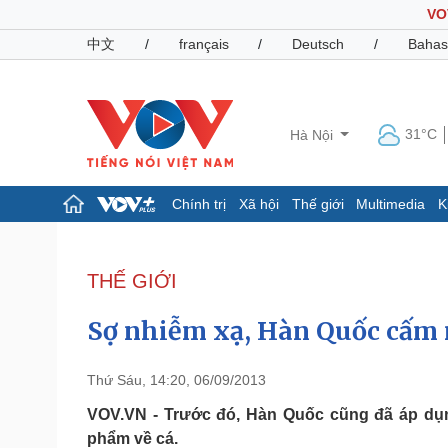
VO
中文
/
français
/
Deutsch
/
Bahas
31°C
Hà Nội
Chính trị
Xã hội
Thế giới
Multimedia
K
Chính trị
Xã hội
Đảng
Tin 24h
THẾ GIỚI
Tổ chức nhân sự
Dự báo thời tiết
Quốc hội
Giáo dục
Sợ nhiễm xạ, Hàn Quốc cấm
Nhận diện sự thật
Dấu ấn VOV
Việc làm
Biển đảo
Thứ Sáu, 14:20, 06/09/2013
Pháp luật
Quân sự - Quốc phòng
VOV.VN - Trước đó, Hàn Quốc cũng đã áp dụn
phẩm về cá.
Vụ án
Vũ khí