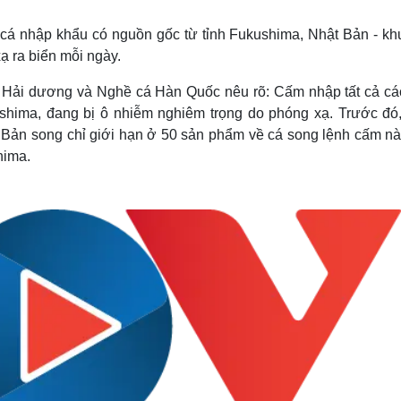
Lịch thi đấu bóng đá
Xe máy
Thế giới thể thao
Tư vấn
á nhập khẩu có nguồn gốc từ tỉnh Fukushima, Nhật Bản - kh
eSports
V
ạ ra biển mỗi ngày.
Hậu trường
Bộ Hải dương và Nghề cá Hàn Quốc nêu rõ: Cấm nhập tất cả cá
Văn hóa
Giải trí
D
shima, đang bị ô nhiễm nghiêm trọng do phóng xạ. Trước đó
Sân khấu - Điện ảnh
Nghệ sĩ
Bản song chỉ giới hạn ở 50 sản phẩm về cá song lệnh cấm nà
Văn học
Thời trang
hima.
Âm nhạc
Sao Việt
c
Di sản