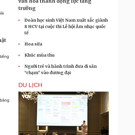
văn hóa thành động lực tăng
trưởng
ải
Đoàn học sinh Việt Nam xuất sắc giành
8 HCV tại cuộc thi Lễ hội Âm nhạc quốc
tế
hật
Hoa sữa
Khúc mùa thu
tiếng
Người trẻ và hành trình đưa di sản
“chạm” vào đương đại
DU LỊCH
 băng