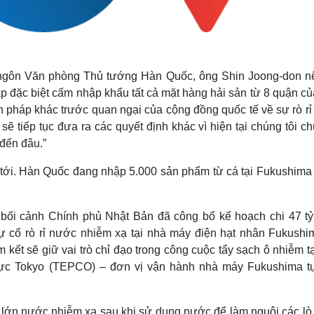
 ngôn Văn phòng Thủ tướng Hàn Quốc, ông Shin Joong-don nê
 đặc biệt cấm nhập khẩu tất cả mặt hàng hải sản từ 8 quận củ
 pháp khác trước quan ngại của cộng đồng quốc tế về sự rò rỉ
sẽ tiếp tục đưa ra các quyết định khác vì hiện tại chúng tôi c
 đến đâu.”
 tới. Hàn Quốc đang nhập 5.000 sản phẩm từ cá tại Fukushima 
bối cảnh Chính phủ Nhật Bản đã công bố kế hoạch chi 47 tỷ
sự cố rò rỉ nước nhiễm xạ tại nhà máy điện hạt nhân Fukushi
ết sẽ giữ vai trò chỉ đạo trong công cuộc tẩy sạch ô nhiễm tạ
lực Tokyo (TEPCO) – đơn vị vận hành nhà máy Fukushima tự
g lớn nước nhiễm xạ sau khi sử dụng nước để làm nguội các lò