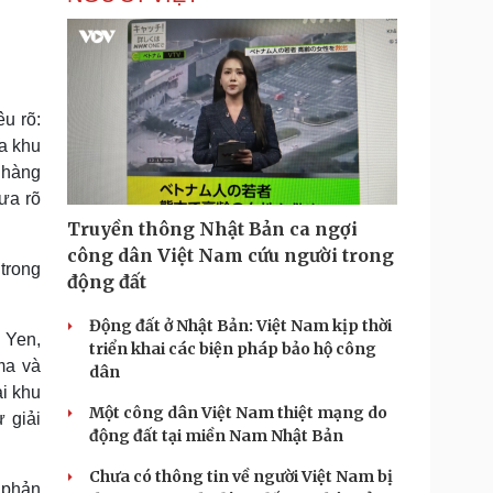
u rõ:
a khu
 hàng
hưa rõ
Truyền thông Nhật Bản ca ngợi
công dân Việt Nam cứu người trong
trong
động đất
Động đất ở Nhật Bản: Việt Nam kịp thời
 Yen,
triển khai các biện pháp bảo hộ công
ma và
dân
i khu
Một công dân Việt Nam thiệt mạng do
 giải
động đất tại miền Nam Nhật Bản
Chưa có thông tin về người Việt Nam bị
 phản