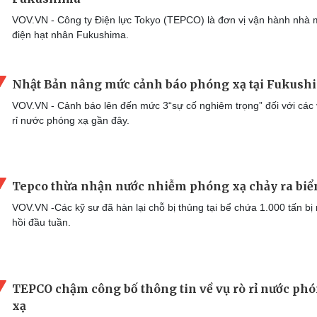
VOV.VN - Công ty Điện lực Tokyo (TEPCO) là đơn vị vận hành nhà
điện hạt nhân Fukushima.
Nhật Bản nâng mức cảnh báo phóng xạ tại Fukush
VOV.VN - Cảnh báo lên đến mức 3“sự cố nghiêm trọng” đối với các 
rỉ nước phóng xạ gần đây.
Tepco thừa nhận nước nhiễm phóng xạ chảy ra biể
VOV.VN -Các kỹ sư đã hàn lại chỗ bị thủng tại bể chứa 1.000 tấn bị r
hồi đầu tuần.
TEPCO chậm công bố thông tin về vụ rò rỉ nước ph
xạ