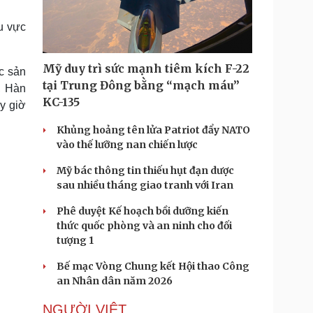
Doanh nghiệp 24h
Tin Công nghệ
Doanh nhân
Trải nghiệm
u vực
ì cộng đồng
Chuyển đổi số
Mỹ duy trì sức mạnh tiêm kích F-22
c sản
u lịch
Podcast
tại Trung Đông bằng “mạch máu”
, Hàn
Tư vấn
Câu chuyện thời sự
KC-135
y giờ
Săn Tour
Đọc truyện đêm khuya
heck-in
Cửa sổ tình yêu
Khủng hoảng tên lửa Patriot đẩy NATO
Kể chuyện cho bé
vào thế lưỡng nan chiến lược
Hạt giống tâm hồn
Mỹ bác thông tin thiếu hụt đạn dược
sau nhiều tháng giao tranh với Iran
Phê duyệt Kế hoạch bồi dưỡng kiến
thức quốc phòng và an ninh cho đối
tượng 1
Bế mạc Vòng Chung kết Hội thao Công
an Nhân dân năm 2026
NGƯỜI VIỆT