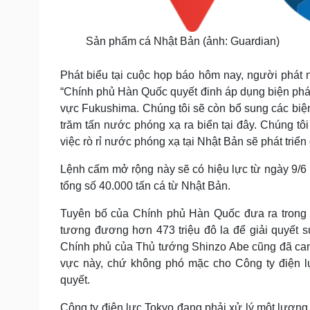
Sản phẩm cá Nhật Bản (ảnh: Guardian)
Phát biểu tại cuộc họp báo hôm nay, người phát
“Chính phủ Hàn Quốc quyết đinh áp dụng biện pháp
vực Fukushima. Chúng tôi sẽ còn bổ sung các biện
trăm tấn nước phóng xạ ra biển tại đây. Chúng tôi 
việc rò rỉ nước phóng xạ tại Nhật Bản sẽ phát triển
Lệnh cấm mở rộng này sẽ có hiệu lực từ ngày 9/6
tổng số 40.000 tấn cá từ Nhật Bản.
Tuyên bố của Chính phủ Hàn Quốc đưa ra trong 
tương đương hơn 473 triệu đô la để giải quyết 
Chính phủ của Thủ tướng Shinzo Abe cũng đã cam k
vực này, chứ không phó mặc cho Công ty điện 
quyết.
Công ty điện lực Tokyo đang phải xử lý một lượn