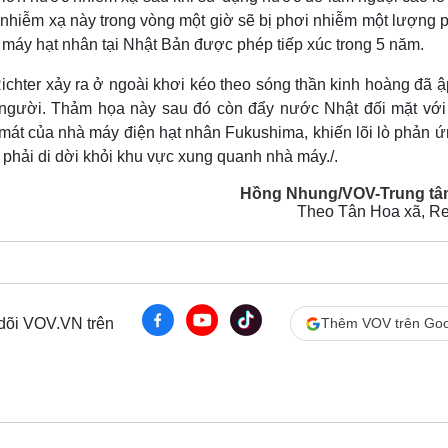
c nhiễm xạ này trong vòng một giờ sẽ bị phơi nhiễm một lượng 
áy hạt nhân tại Nhật Bản được phép tiếp xúc trong 5 năm.
ichter xảy ra ở ngoài khơi kéo theo sóng thần kinh hoàng đã ậ
người. Thảm họa này sau đó còn đẩy nước Nhật đối mặt với
mát của nhà máy điện hạt nhân Fukushima, khiến lõi lò phản ứ
phải di dời khỏi khu vực xung quanh nhà máy./.
Hồng Nhung/VOV-Trung tâ
Theo Tân Hoa xã, Re
 dõi VOV.VN trên
Thêm VOV trên Goo