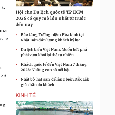
 máy
Hội chợ Du lịch quốc tế TP.HCM
2026 có quy mô lớn nhất từ trước
đến nay
ima
Bảo tàng Tưởng niệm Hòa bình tại
vụ rò
Nhật Bản đón lượng khách kỷ lục
Du lịch biển Việt Nam: Muốn bứt phá
phải vượt khỏi lợi thế tự nhiên
Khách quốc tế đến Việt Nam 7 tháng
n
2026: Những con số nổi bật
ò rỉ
Nhặt bỏ 'hạt sạn' để làng biển Đắk Lắk
giữ chân du khách
KINH TẾ
óng