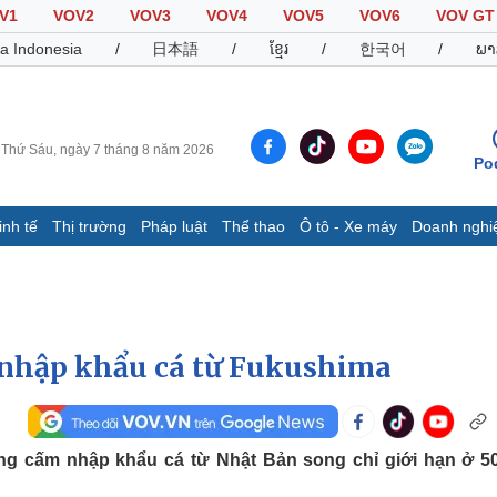
V1
VOV2
VOV3
VOV4
VOV5
VOV6
VOV GT
a Indonesia
/
日本語
/
ខ្មែរ
/
한국어
/
ພາ
Thứ Sáu, ngày 7 tháng 8 năm 2026
Po
inh tế
Thị trường
Pháp luật
Thể thao
Ô tô - Xe máy
Doanh nghi
Thế giới
Multimedia
K
Quan sát
Video
B
Cuộc sống đó đây
Ảnh
K
Hồ sơ
E-Magazine
 nhập khẩu cá từ Fukushima
Infographic
Thể thao
Ô tô - Xe máy
D
g cấm nhập khẩu cá từ Nhật Bản song chỉ giới hạn ở 5
Bóng đá
Ô tô
T