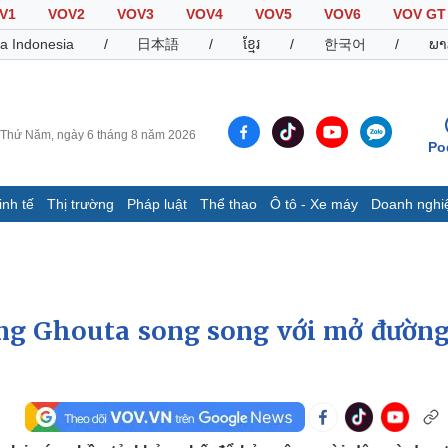
V1
VOV2
VOV3
VOV4
VOV5
VOV6
VOV GT
a Indonesia
/
日本語
/
ខ្មែរ
/
한국어
/
ພາ
Thứ Năm, ngày 6 tháng 8 năm 2026
Po
inh tế
Thị trường
Pháp luật
Thể thao
Ô tô - Xe máy
Doanh nghi
Thế giới
Multimedia
K
Quan sát
Video
B
Cuộc sống đó đây
Ảnh
K
Hồ sơ
E-Magazine
ng Ghouta song song với mở đường
Infographic
Thể thao
Ô tô - Xe máy
D
Bóng đá
Ô tô
T