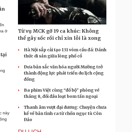
uân
iến
Từ vụ MCK gỡ 19 ca khúc: Không
ma ở
thể gây sốc rồi chỉ xin lỗi là xong
Hà Nội sắp cải tạo 131 vòm cầu đá: Đánh
tại
thức di sản giữa lòng phố cổ
Đưa bản sắc văn hóa người Mường trở
áng
thành động lực phát triển du lịch cộng
đồng
Ba phim Việt cùng “đổ bộ” phòng vé
tháng 8, đối đầu loạt bom tấn ngoại
Thanh âm vượt đại dương: Chuyện chưa
c này
kể về bản tình ca từ chốn ngục tù Côn
Đông
Đảo
DU LỊCH