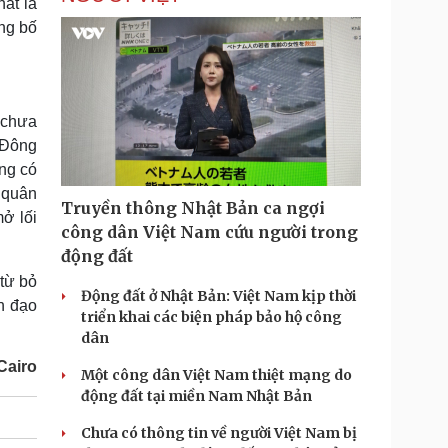
hất là
ng bố
 chưa
 Đông
ng có
 quân
Truyền thông Nhật Bản ca ngợi
mở lối
công dân Việt Nam cứu người trong
động đất
từ bỏ
Động đất ở Nhật Bản: Việt Nam kịp thời
h đạo
triển khai các biện pháp bảo hộ công
dân
Cairo
Một công dân Việt Nam thiệt mạng do
động đất tại miền Nam Nhật Bản
Chưa có thông tin về người Việt Nam bị