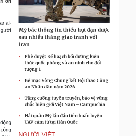
rì ổn
Doanh nghiệp 24h
Tin Công nghệ
Doanh nhân
Trải nghiệm
ì cộng đồng
Chuyển đổi số
r al-
Mỹ bác thông tin thiếu hụt đạn dược
người
u lịch
Podcast
sau nhiều tháng giao tranh với
Tư vấn
Câu chuyện thời sự
Iran
Săn Tour
Đọc truyện đêm khuya
heck-in
Cửa sổ tình yêu
Phê duyệt Kế hoạch bồi dưỡng kiến
Kể chuyện cho bé
thức quốc phòng và an ninh cho đối
Hạt giống tâm hồn
tượng 1
Bế mạc Vòng Chung kết Hội thao Công
an Nhân dân năm 2026
Tăng cường tuyên truyền, bảo vệ vững
chắc biên giới Việt Nam – Campuchia
Hải quân Mỹ lần đầu tiên huấn luyện
UAV cảm tử tại Hàn Quốc
 động
 công
NGƯỜI VIỆT