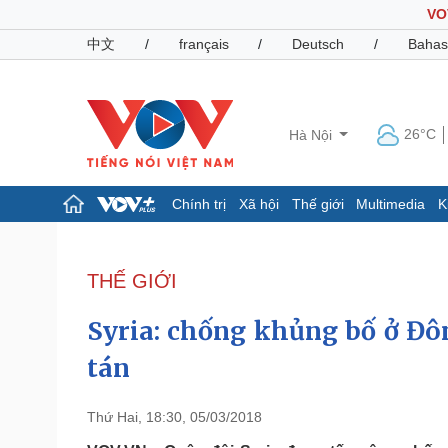
VO
中文
/
français
/
Deutsch
/
Bahas
26°C
Hà Nội
Chính trị
Xã hội
Thế giới
Multimedia
K
Chính trị
Xã hội
Đảng
Tin 24h
THẾ GIỚI
Tổ chức nhân sự
Dự báo thời tiết
Quốc hội
Giáo dục
Syria: chống khủng bố ở Đô
Nhận diện sự thật
Dấu ấn VOV
Việc làm
tán
Biển đảo
Pháp luật
Quân sự - Quốc phòng
Thứ Hai, 18:30, 05/03/2018
Vụ án
Vũ khí