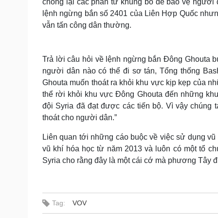
chống lại các phần tử khủng bố để bảo vệ người dâ
lệnh ngừng bắn số 2401 của Liên Hợp Quốc nhưn
vẫn tấn công dân thường.
Trả lời câu hỏi về lệnh ngừng bắn Đông Ghouta 
người dân nào có thể đi sơ tán, Tổng thống Bash
Ghouta muốn thoát ra khỏi khu vực kịp kẹp của nh
thể rời khỏi khu vực Đông Ghouta đến những khu
đội Syria đã đạt được các tiến bộ. Vì vậy chúng t
thoát cho người dân.”
Liên quan tới những cáo buộc về việc sử dụng vũ
vũ khí hóa học từ năm 2013 và luôn có một tổ chứ
Syria cho rằng đây là một cái cớ mà phương Tây đư
Tag:
VOV