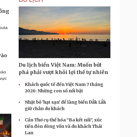
Đông
outa
vào
Du lịch biển Việt Nam: Muốn bứt
phá phải vượt khỏi lợi thế tự nhiên
vào
 vực
Khách quốc tế đến Việt Nam 7 tháng
2026: Những con số nổi bật
Nhặt bỏ 'hạt sạn' để làng biển Đắk Lắk
giữ chân du khách
Cần Thơ cụ thể hóa “Ba kết nối”, xúc
tiến đón dòng vốn và du khách Thái
Lan