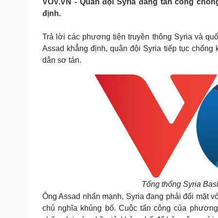
VOV.VN - Quân đội Syria đang tấn công chống
Tin nóng
Việt Nam
định.
Tư vấn luật
Phân tích
Trả lời các phương tiện truyền thông Syria và qu
Assad khẳng định, quân đội Syria tiếp tục chốn
Sức khỏe
Đời sống
dân sơ tán.
Dinh dưỡng - món ngon
Nhà đẹp
Cây thuốc
Blog
Sản phụ khoa
Tình yêu - Gia đình
Nhi khoa
Nam khoa
Làm đẹp - giảm cân
Phòng mạch online
Ăn sạch sống khỏe
Cải chính
Tổng thống Syria Bash
Ông Assad nhấn mạnh, Syria đang phải đối mặt vớ
chủ nghĩa khủng bố. Cuộc tấn công của phương t