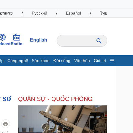
ສາລາວ
/
Русский
/
Español
/
ไทย
English
dcast
Radio
ệp
Công nghệ
Sức khỏe
Đời sống
Văn hóa
Giải trí
inh tế
Thị trường
ất động sản
Giá vàng
hởi nghiệp
Tiêu dùng
Tỷ giá
 sơ
QUÂN SỰ - QUỐC PHÒNG
Chứng khoán
Giá cà phê
oanh nghiệp
Công nghệ
hông tin doanh nghiệp
Sành điệu