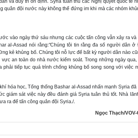
n và duy trì ổn định. Syria tuân thủ các Nghị quyết quốc tế n
g quân đội nước này không thể đứng im khi mà các nhóm khủ
bước vào ngày thứ sáu nhưng các cuộc tấn công vẫn xảy ra và
ar al-Assad nói rằng:
“
Chúng tôi tin rằng đa số người dân ở
ững kẻ khủng bố. Chúng tôi nỗ lực để bất kỳ người dân nào cũ
 vực an toàn do nhà nước kiểm soát. Trong những ngày qua,
a phải tiếp tục quá trình chống khủng bố song song với việc 
 khí hóa học, Tổng thống Bashar al-Assad nhấn mạnh Syria đã 
c giám sát việc này đều đánh giá Syria tuân thủ tốt. Nhà lãn
a ra để tấn công quân đội Syria./.
Ngọc Thạch/VOV-