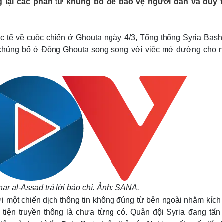
 lại các phần tử khủng bố để bảo vệ người dân và duy t
Lịch thi đấu bóng đá
Xe máy
Thế giới thể thao
Tư vấn
eSports
V
Hậu trường
ốc tế về cuộc chiến ở Ghouta ngày 4/3, Tổng thống Syria Basha
g khủng bố ở Đông Ghouta song song với việc mở đường cho 
Văn hóa
Giải trí
D
Sân khấu - Điện ảnh
Nghệ sĩ
Văn học
Thời trang
Âm nhạc
Sao Việt
c
Di sản
ar al-Assad trả lời báo chí. Ảnh: SANA.
i một chiến dịch thông tin không đúng từ bên ngoài nhằm kích
iện truyền thông là chưa từng có. Quân đội Syria đang tấn