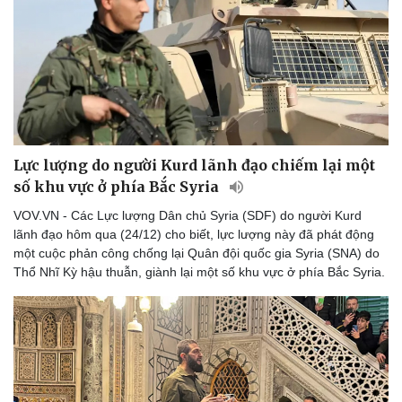
Lực lượng do người Kurd lãnh đạo chiếm lại một
số khu vực ở phía Bắc Syria
VOV.VN - Các Lực lượng Dân chủ Syria (SDF) do người Kurd
lãnh đạo hôm qua (24/12) cho biết, lực lượng này đã phát động
một cuộc phản công chống lại Quân đội quốc gia Syria (SNA) do
Thổ Nhĩ Kỳ hậu thuẫn, giành lại một số khu vực ở phía Bắc Syria.
Thể thao
Ô tô - Xe máy
Bóng đá
Ô tô
Lịch thi đấu bóng đá
Xe máy
Thế giới thể thao
Tư vấn