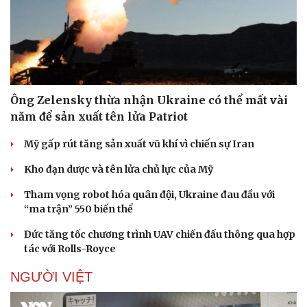
Thông tin doanh nghiệp
Sành điệu
Doanh nghiệp 24h
Tin Công nghệ
Doanh nhân
Trải nghiệm
Vì cộng đồng
Chuyển đổi số
Ông Zelensky thừa nhận Ukraine có thể mất vài
năm để sản xuất tên lửa Patriot
Mỹ gấp rút tăng sản xuất vũ khí vì chiến sự Iran
Kho đạn dược và tên lửa chủ lực của Mỹ
Tham vọng robot hóa quân đội, Ukraine đau đầu với
“ma trận” 550 biến thể
Đức tăng tốc chương trình UAV chiến đấu thông qua hợp
tác với Rolls-Royce
NGƯỜI VIỆT