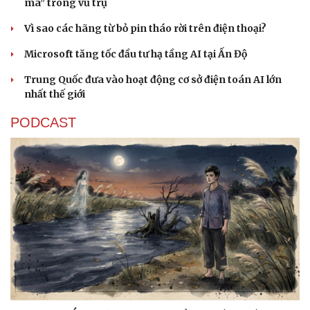
ma” trong vũ trụ
Sức khỏe
Đời sống
Dinh dưỡng - món ngon
Nhà đẹp
Vì sao các hãng từ bỏ pin tháo rời trên điện thoại?
Cây thuốc
Blog
Microsoft tăng tốc đầu tư hạ tầng AI tại Ấn Độ
Sản phụ khoa
Tình yêu - Gia đình
Nhi khoa
Trung Quốc đưa vào hoạt động cơ sở điện toán AI lớn
Nam khoa
nhất thế giới
Làm đẹp - giảm cân
Phòng mạch online
PODCAST
Ăn sạch sống khỏe