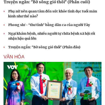
Truyện ngắn: "Bờ sông gió thổi" (Phần cuối)
Phụ nữ nên quan tâm đến sức khỏe tình dục tuổi mãn
kinh như thế nào?
Phong slư - “thư tình” bằng dân ca của người Tày
Ngại khám bệnh, nhiều người tự chữa bệnh xã hội rồi
nhận hậu quả lớn
Truyện ngắn: "Bờ sông gió thổi" (Phần đầu)
VĂN HÓA