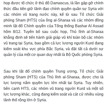
họp được tổ chức ở thủ đô Damascus, là lần gặp gỡ chính
thức đầu tiên giữ lãnh đạo chính quyền quân sự Syria với
các nhóm vũ trang nước này, kể từ sau Tổ chức Giải
phóng Sham (HTS) của ông al-Sharaa và các nhóm đồng
minh lật đổ Chính quyền của Tổng thống Bashar Al Assad
hôm 8/12. Tuyên bố sau cuộc họp, Thủ lĩnh al-Sharaa
khẳng định sẽ tiến hành giải giáp vũ khí toàn bộ các nhóm
vũ trang tại Syria, bao gồm cả lực lượng người Kurd đang
kiểm soát khu vực phía Bắc Syria, và đặt tất cả dưới sự
quản lý của một cơ quan duy nhất là Bộ Quốc phòng Syria.
Thế giới
Multimedia
Quan sát
Video
Sau khi lật đổ chính quyền Trung ương, Tổ chức Giải
Cuộc sống đó đây
Ảnh
phóng Sham (HTS) của Thủ lĩnh al-Sharaa, được cho là
Hồ sơ
E-Magazine
lực lượng nắm quyền lực lớn nhất tại Syria. Tuy nhiên,
Infographic
bên cạnh HTS, các nhóm vũ trang người Kurd và một số
lực lượng khác, cũng đang kiểm soát và cát cứ nhiều vùng
lãnh thổ rộng lớn ở Syria.