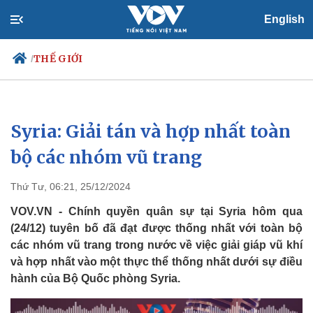
English
THẾ GIỚI
/
Syria: Giải tán và hợp nhất toàn
Chính trị
Xã hội
Đảng
Tin 24h
bộ các nhóm vũ trang
Tổ chức nhân sự
Dự báo thời tiết
Quốc hội
Giáo dục
Thứ Tư, 06:21, 25/12/2024
Nhận diện sự thật
Dấu ấn VOV
Việc làm
VOV.VN - Chính quyền quân sự tại Syria hôm qua
Biển đảo
(24/12) tuyên bố đã đạt được thống nhất với toàn bộ
các nhóm vũ trang trong nước về việc giải giáp vũ khí
và hợp nhất vào một thực thể thống nhất dưới sự điều
hành của Bộ Quốc phòng Syria.