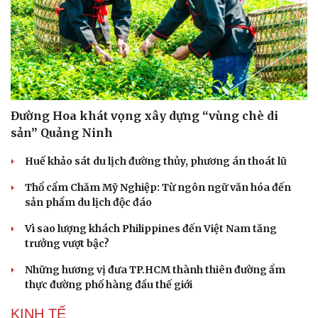
Văn hóa
Giải trí
Sân khấu - Điện ảnh
Nghệ sĩ
Đường Hoa khát vọng xây dựng “vùng chè di
Văn học
Thời trang
sản” Quảng Ninh
Âm nhạc
Sao Việt
Di sản
Huế khảo sát du lịch đường thủy, phương án thoát lũ
Thổ cẩm Chăm Mỹ Nghiệp: Từ ngôn ngữ văn hóa đến
sản phẩm du lịch độc đáo
Vì sao lượng khách Philippines đến Việt Nam tăng
trưởng vượt bậc?
Những hương vị đưa TP.HCM thành thiên đường ẩm
thực đường phố hàng đầu thế giới
KINH TẾ