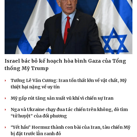
Israel bác bỏ kế hoạch hòa bình Gaza của Tổng
thống Mỹ Trump
Tướng Lê Văn Cương: Iran tổn thất lớn về vật chất, Mỹ
thiệt hại nặng về uy tín
Mỹ gấp rút tăng sản xuất vũ khí vì chiến sự Iran
Nga và Ukraine chạy đua tác chiến trên không, dò tìm
“tử huyệt” của đối phương
“Yết hầu” Hormuz thành con bài của Iran, tàu chiến Mỹ
bị đặt trước lằn ranh đỏ