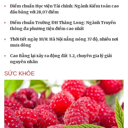
Điểm chuẩn Học viện Tài chính: Ngành Kiểm toán cao
đầu bảng với 28,07 điểm
Điểm chuẩn Trường ĐH Thăng Long: Ngành Truyền
thông đa phương tiện điểm cao nhất
Thời tiết ngày 10/8: Hà Nội nắng nóng 37 độ, nhiều nơi
mưa dông
Du lịch
Podcast
Tư vấn
Câu chuyện thời sự
Cao Bằng lại xảy ra động đất 3.2, chuyên gia lý giải
Săn Tour
Đọc truyện đêm khuya
nguyên nhân
check-in
Cửa sổ tình yêu
Kể chuyện cho bé
SỨC KHỎE
Hạt giống tâm hồn