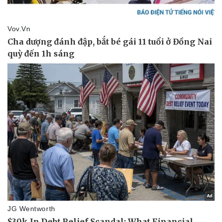
Pháp luật
Quân sự - Quốc phòng
Vụ án
Vũ khí
Tin nóng
Việt Nam
Tư vấn luật
Phân tích