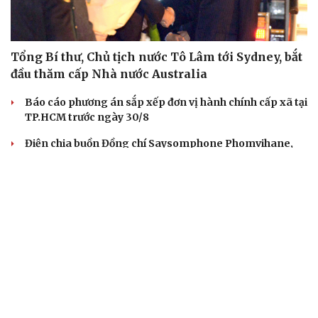
Tổng Bí thư, Chủ tịch nước Tô Lâm tới Sydney, bắt
đầu thăm cấp Nhà nước Australia
Báo cáo phương án sắp xếp đơn vị hành chính cấp xã tại
TP.HCM trước ngày 30/8
Điện chia buồn Đồng chí Saysomphone Phomvihane,
Chủ tịch Quốc hội nước CHDCND Lào
Không để “nhiệm vụ bắt buộc, kinh phí phụ thuộc”
trong tuyên truyền pháp luật
Đồng chí Xaysomphone Phomvihane có nhiều đóng
góp to lớn trong quan hệ Việt - Lào
QUAN SÁT