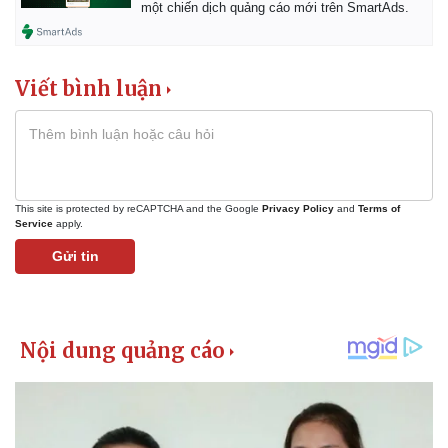
một chiến dịch quảng cáo mới trên SmartAds.
Viết bình luận
This site is protected by reCAPTCHA and the Google
Privacy Policy
and
Terms of
Service
apply.
Gửi tin
Kinh tế
Thị trường
Bất động sản
Giá vàng
Khởi nghiệp
Tiêu dùng
Tỷ giá
Chứng khoán
Giá cà phê