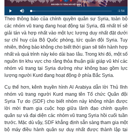
R
-
1:54
L
P
M
o
l
u
a
Theo thông báo của chính quyền quân sự Syria, toàn bộ
a
t
e
d
y
e
e
các nhóm vũ trang đang hoạt động tại Syria, đã nhất trí sẽ
d
m
:
giải tán và hợp nhất vào một lực lượng duy nhất đặt dưới
5
.
a
3
sự chỉ huy của Bộ Quốc phòng, tức quân đội Syria. Tuy
7
%
nhiên, thông báo không cho biết thời gian sẽ tiến hành hợp
i
nhất và quá trình này kéo dài bao lâu. Trong khi đó, một số
n
nguồn tin khu vực cho rằng thỏa thuận giải giáp vũ khí các
i
nhóm vũ trang tại Syria dường như không bao gồm lực
n
lượng người Kurd đang hoạt động ở phía Bắc Syria.
g
Cụ thể hơn, kênh truyền hình Al Arabiya dẫn lời Thủ lĩnh
T
nhóm vũ trang người Kurd mang tên Tổ chức Quân đội
i
Syria Tự do (SDF) cho biết nhóm này không nhận được
lời mời tham gia cuộc họp giữa lãnh đạo chính quyền
m
quân sự và đại diện các nhóm vũ trang Syria hồi cuối tuần
e
trước. Mặc dù vậy, SDF khẳng định sẵn sàng tham gia một
bộ máy điều hành quân sự duy nhất được thành lập tại