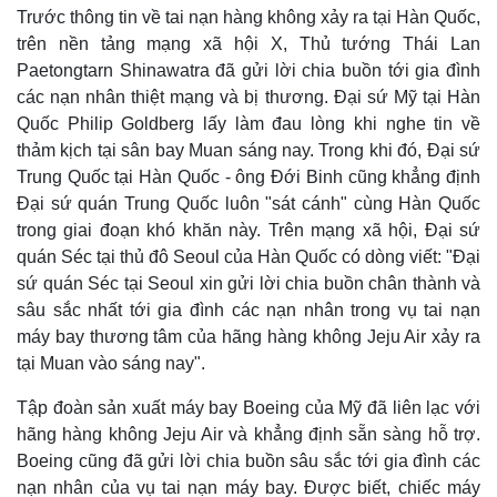
Trước thông tin về tai nạn hàng không xảy ra tại Hàn Quốc,
trên nền tảng mạng xã hội X, Thủ tướng Thái Lan
Paetongtarn Shinawatra đã gửi lời chia buồn tới gia đình
các nạn nhân thiệt mạng và bị thương. Đại sứ Mỹ tại Hàn
Quốc Philip Goldberg lấy làm đau lòng khi nghe tin về
thảm kịch tại sân bay Muan sáng nay. Trong khi đó, Đại sứ
Trung Quốc tại Hàn Quốc - ông Đới Binh cũng khẳng định
Đại sứ quán Trung Quốc luôn "sát cánh" cùng Hàn Quốc
Pháp luật
Quân sự - Quốc phòng
trong giai đoạn khó khăn này. Trên mạng xã hội, Đại sứ
Vụ án
Vũ khí
quán Séc tại thủ đô Seoul của Hàn Quốc có dòng viết: "Đại
Tin nóng
Việt Nam
Tư vấn luật
Phân tích
sứ quán Séc tại Seoul xin gửi lời chia buồn chân thành và
sâu sắc nhất tới gia đình các nạn nhân trong vụ tai nạn
máy bay thương tâm của hãng hàng không Jeju Air xảy ra
tại Muan vào sáng nay".
Tập đoàn sản xuất máy bay Boeing của Mỹ đã liên lạc với
hãng hàng không Jeju Air và khẳng định sẵn sàng hỗ trợ.
Boeing cũng đã gửi lời chia buồn sâu sắc tới gia đình các
nạn nhân của vụ tai nạn máy bay. Được biết, chiếc máy