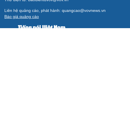
Liên hệ quảng cáo, phát hành: quangcao@vovnews.vn
Báo giá quảng cáo
Báo in
xuất bản thứ Năm hàng tuần
Tổng Biên tập: NGÔ THIỆU PHONG
Phó Tổng Biên tập: Phạm Công Hân, Đặng Thị Khanh, Giang
Trung Sơn, Nguyễn Tuyết Yến
Cơ quan chủ quản: ĐÀI TIẾNG NÓI VIỆT NAM
Không được sao chép lại bất kỳ thông tin nào từ website này khi
chưa có sự đồng ý bằng văn bản của Báo Điện tử Tiếng nói Việt
Nam