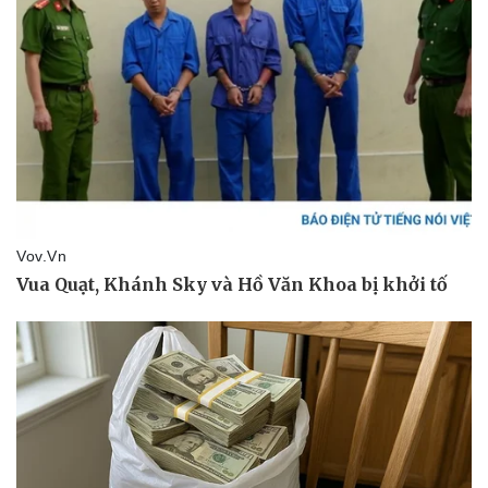
Văn hóa
Giải trí
Sân khấu - Điện ảnh
Nghệ sĩ
Văn học
Thời trang
Âm nhạc
Sao Việt
Di sản