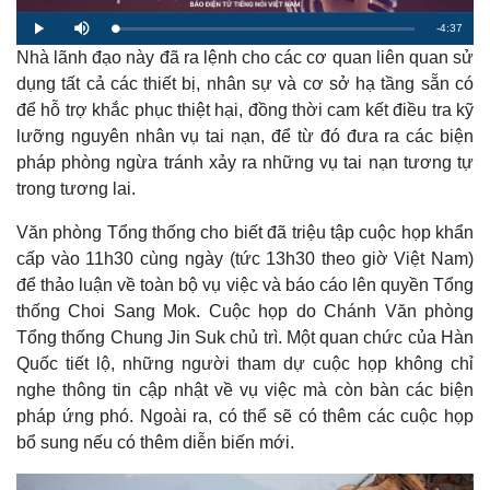
R
-
4:37
L
P
M
o
l
u
a
Nhà lãnh đạo này đã ra lệnh cho các cơ quan liên quan sử
a
t
e
d
y
e
e
dụng tất cả các thiết bị, nhân sự và cơ sở hạ tầng sẵn có
d
m
:
để hỗ trợ khắc phục thiệt hại, đồng thời cam kết điều tra kỹ
1
.
a
6
lưỡng nguyên nhân vụ tai nạn, để từ đó đưa ra các biện
8
%
pháp phòng ngừa tránh xảy ra những vụ tai nạn tương tự
i
trong tương lai.
n
i
Văn phòng Tổng thống cho biết đã triệu tập cuộc họp khẩn
cấp vào 11h30 cùng ngày (tức 13h30 theo giờ Việt Nam)
n
để thảo luận về toàn bộ vụ việc và báo cáo lên quyền Tổng
g
thống Choi Sang Mok. Cuộc họp do Chánh Văn phòng
T
Tổng thống Chung Jin Suk chủ trì. Một quan chức của Hàn
i
Quốc tiết lộ, những người tham dự cuộc họp không chỉ
nghe thông tin cập nhật về vụ việc mà còn bàn các biện
m
pháp ứng phó. Ngoài ra, có thể sẽ có thêm các cuộc họp
e
bổ sung nếu có thêm diễn biến mới.