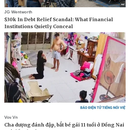
Sức khỏe
Đời sống
Dinh dưỡng - món ngon
Nhà đẹp
Cây thuốc
Blog
Sản phụ khoa
Tình yêu - Gia đình
Nhi khoa
Nam khoa
Làm đẹp - giảm cân
Phòng mạch online
Ăn sạch sống khỏe