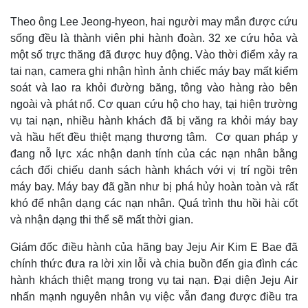
Theo ông Lee Jeong-hyeon, hai người may mắn được cứu
sống đều là thành viên phi hành đoàn. 32 xe cứu hỏa và
một số trực thăng đã được huy động. Vào thời điểm xảy ra
tai nạn, camera ghi nhận hình ảnh chiếc máy bay mất kiểm
soát và lao ra khỏi đường băng, tông vào hàng rào bên
ngoài và phát nổ. Cơ quan cứu hộ cho hay, tại hiện trường
vụ tai nạn, nhiều hành khách đã bị văng ra khỏi máy bay
Kinh tế
Thị trường
và hầu hết đều thiệt mạng thương tâm. Cơ quan pháp y
Bất động sản
Giá vàng
đang nỗ lực xác nhận danh tính của các nạn nhân bằng
Khởi nghiệp
Tiêu dùng
cách đối chiếu danh sách hành khách với vị trí ngồi trên
Tỷ giá
máy bay. Máy bay đã gần như bị phá hủy hoàn toàn và rất
Chứng khoán
khó để nhận dạng các nạn nhân. Quá trình thu hồi hài cốt
Giá cà phê
và nhận dạng thi thể sẽ mất thời gian.
Giám đốc điều hành của hãng bay Jeju Air Kim E Bae đã
chính thức đưa ra lời xin lỗi và chia buồn đến gia đình các
hành khách thiệt mạng trong vụ tai nạn. Đại diện Jeju Air
nhấn mạnh nguyên nhân vụ việc vẫn đang được điều tra