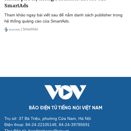
SmartAds
Tham khảo ngay bài viết sau để nắm danh sách publisher trong
hệ thống quảng cáo của SmartAds.
| SmartAds
BÁO ĐIỆN TỬ TIẾNG NÓI VIỆT NAM
Trụ sở: 37 Bà Triệu, phường Cửa Nam, Hà Nội
Điện thoại: 84-24-22105148, 84-24-39785691
Thư điện tử: baodientuvov@vov.vn