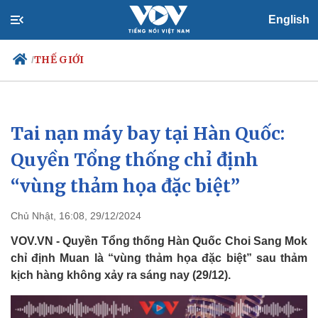
English
THẾ GIỚI
/
Tai nạn máy bay tại Hàn Quốc:
Chính trị
Xã hội
Đảng
Tin 24h
Quyền Tổng thống chỉ định
Tổ chức nhân sự
Dự báo thời tiết
“vùng thảm họa đặc biệt”
Quốc hội
Giáo dục
Nhận diện sự thật
Dấu ấn VOV
Việc làm
Chủ Nhật, 16:08, 29/12/2024
Biển đảo
VOV.VN - Quyền Tổng thống Hàn Quốc Choi Sang Mok
chỉ định Muan là “vùng thảm họa đặc biệt” sau thảm
kịch hàng không xảy ra sáng nay (29/12).