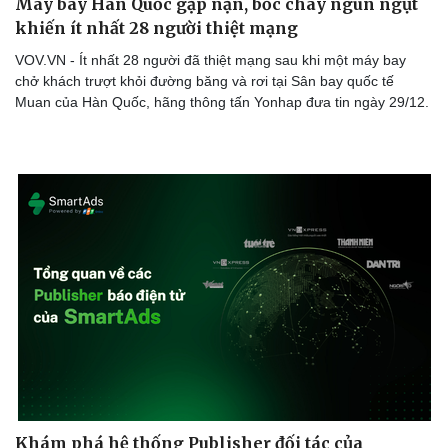
Máy bay Hàn Quốc gặp nạn, bốc cháy ngùn ngụt
khiến ít nhất 28 người thiệt mạng
VOV.VN - Ít nhất 28 người đã thiệt mạng sau khi một máy bay
chở khách trượt khỏi đường băng và rơi tại Sân bay quốc tế
Muan của Hàn Quốc, hãng thông tấn Yonhap đưa tin ngày 29/12.
Cải chính
Khám phá hệ thống Publisher đối tác của