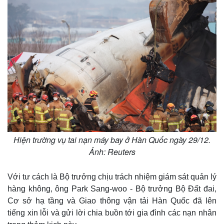
Thế giới
Multimedia
Quan sát
Video
Cuộc sống đó đây
Ảnh
Hiện trường vụ tai nạn máy bay ở Hàn Quốc ngày 29/12.
Hồ sơ
E-Magazine
Infographic
Ảnh: Reuters
Với tư cách là Bộ trưởng chịu trách nhiệm giám sát quản lý
hàng không, ông Park Sang-woo - Bộ trưởng Bộ Đất đai,
Cơ sở hạ tầng và Giao thông vận tải Hàn Quốc đã lên
tiếng xin lỗi và gửi lời chia buồn tới gia đình các nạn nhân