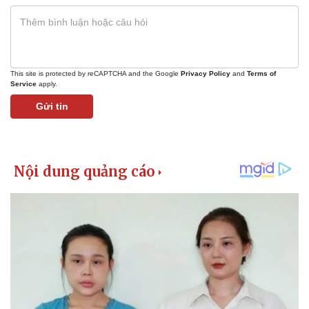
This site is protected by reCAPTCHA and the Google
Privacy Policy
and
Terms of
Service
apply.
Doanh nghiệp
Công nghệ
Gửi tin
Thông tin doanh nghiệp
Sành điệu
Doanh nghiệp 24h
Tin Công nghệ
Doanh nhân
Trải nghiệm
Vì cộng đồng
Chuyển đổi số