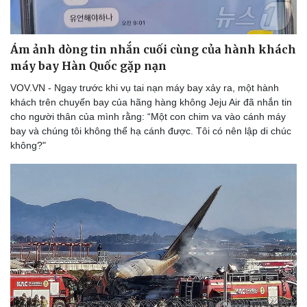
Ám ảnh dòng tin nhắn cuối cùng của hành khách
máy bay Hàn Quốc gặp nạn
VOV.VN - Ngay trước khi vụ tai nạn máy bay xảy ra, một hành
khách trên chuyến bay của hãng hàng không Jeju Air đã nhắn tin
Du lịch
Podcast
cho người thân của mình rằng: “Một con chim va vào cánh máy
Tư vấn
Câu chuyện thời sự
bay và chúng tôi không thể hạ cánh được. Tôi có nên lập di chúc
Săn Tour
Đọc truyện đêm khuya
không?"
check-in
Cửa sổ tình yêu
Kể chuyện cho bé
Hạt giống tâm hồn