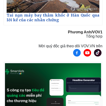
Tai nạn máy bay thảm khốc ở Hàn Quốc qua
lời kể của các nhân chứng
Phương Anh/VOV1
Thể thao
Ô tô - Xe máy
Tổng hợp
Bóng đá
Ô tô
Lịch thi đấu bóng đá
Xe máy
Mời quý độc giả theo dõi VOV.VN trên
Thế giới thể thao
Tư vấn
eSports
Hậu trường