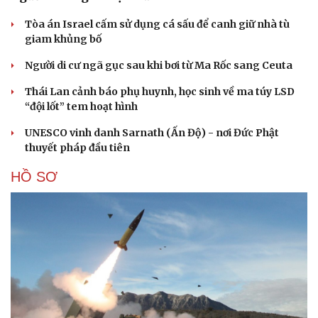
Tòa án Israel cấm sử dụng cá sấu để canh giữ nhà tù
giam khủng bố
Người di cư ngã gục sau khi bơi từ Ma Rốc sang Ceuta
Thái Lan cảnh báo phụ huynh, học sinh về ma túy LSD
“đội lốt” tem hoạt hình
UNESCO vinh danh Sarnath (Ấn Độ) - nơi Đức Phật
thuyết pháp đầu tiên
HỒ SƠ