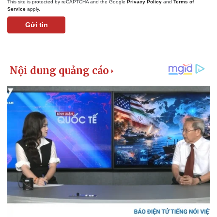
This site is protected by reCAPTCHA and the Google
Privacy Policy
and
Terms of
Service
apply.
Gửi tin