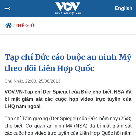
English
THẾ GIỚI
/
Tạp chí Đức cáo buộc an ninh Mỹ
Chính trị
Xã hội
Đảng
Tin 24h
theo dõi Liên Hợp Quốc
Tổ chức nhân sự
Dự báo thời tiết
Quốc hội
Giáo dục
Chủ Nhật, 22:03, 25/08/2013
Nhận diện sự thật
Dấu ấn VOV
Việc làm
VOV.VN-Tạp chí Der Spiegel của Đức cho biết, NSA đã
Biển đảo
bí mật giám sát các cuộc họp video trực tuyến của
LHQ năm ngoái.
Tạp chí Tấm gương (Der Spiegel) của Đức hôm nay (25/8)
cho biết, Cơ quan an ninh Mỹ (NSA) đã bí mật giám sát
các cuộc họp video trực tuyến của Liên Hợp Quốc hồi năm