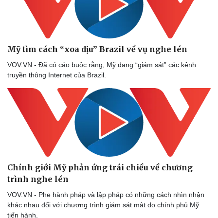
Thể thao
Ô tô - Xe máy
Bóng đá
Ô tô
Lịch thi đấu bóng đá
Xe máy
Thế giới thể thao
Tư vấn
Mỹ tìm cách “xoa dịu” Brazil về vụ nghe lén
eSports
Hậu trường
VOV.VN - Đã có cáo buộc rằng, Mỹ đang “giám sát” các kênh
truyền thông Internet của Brazil.
Chính giới Mỹ phản ứng trái chiều về chương
trình nghe lén
VOV.VN - Phe hành pháp và lập pháp có những cách nhìn nhận
khác nhau đối với chương trình giám sát mật do chính phủ Mỹ
tiến hành.