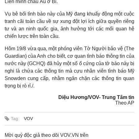
Liên minh châu Âu ở Bỉ.
Vụ bê bối tình báo này của Mỹ đang khuấy động một cuộc
tranh cãi toàn cầu về sự xung đột lợi ích giữa quyền riêng
tư và an ninh quốc gia, ảnh hưởng tới các mối quan hệ
chiến lược trên toàn cầu.
Hôm 19/8 vừa qua, một phóng viên Tờ Người bảo vệ (The
Guardian) của Anh cho biết, cơ quan tình báo thông tin của
nước này (GCHQ) đã hủy một số ổ cứng của tờ báo này bị
nghi là chứa các thông tin mà cựu nhân viên tình báo Mỹ
Snowden cung cấp, nhằm ngăn chặn các thông tin quan
trọng bị rò rỉ./.
Diệu Hương/VOV- Trung Tâm tin
Theo AP
Tag:
VOV
Mời quý độc giả theo dõi VOV.VN trên