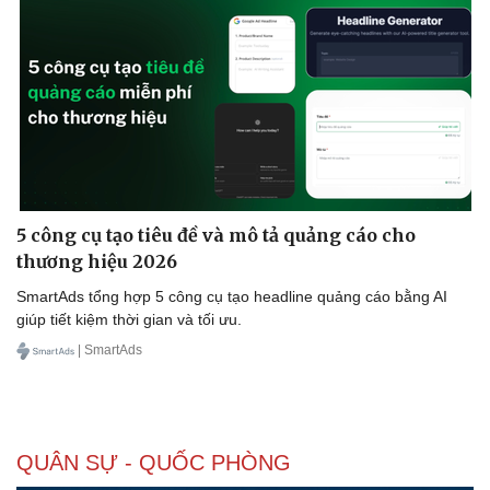
Doanh nghiệp
Công nghệ
Thông tin doanh nghiệp
Sành điệu
Doanh nghiệp 24h
Tin Công nghệ
Doanh nhân
Trải nghiệm
Vì cộng đồng
Chuyển đổi số
5 công cụ tạo tiêu đề và mô tả quảng cáo cho
thương hiệu 2026
SmartAds tổng hợp 5 công cụ tạo headline quảng cáo bằng AI
giúp tiết kiệm thời gian và tối ưu.
| SmartAds
QUÂN SỰ - QUỐC PHÒNG