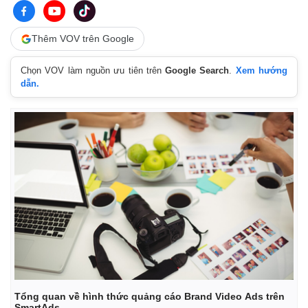
Thêm VOV trên Google
Chọn VOV làm nguồn ưu tiên trên
Google Search
.
Xem hướng
dẫn.
Thế giới
Multimedia
Quan sát
Video
Cuộc sống đó đây
Ảnh
Hồ sơ
E-Magazine
Infographic
Tổng quan về hình thức quảng cáo Brand Video Ads trên
SmartAds