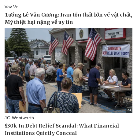
Kinh tế
Thị trường
Bất động sản
Giá vàng
Khởi nghiệp
Tiêu dùng
Tỷ giá
Chứng khoán