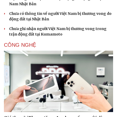
Nam Nhật Bản
Chưa có thông tin về người Việt Nam bị thương vong do
động đất tại Nhật Bản
Chưa ghi nhận người Việt Nam bị thương vong trong
trận động đất tại Kumamoto
Sức khỏe
Đời sống
CÔNG NGHỆ
Dinh dưỡng - món ngon
Nhà đẹp
Cây thuốc
Blog
Sản phụ khoa
Tình yêu - Gia đình
Nhi khoa
Nam khoa
Làm đẹp - giảm cân
Phòng mạch online
Ăn sạch sống khỏe