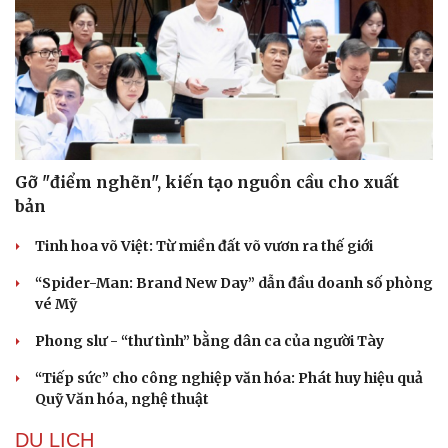
Gỡ "điểm nghẽn", kiến tạo nguồn cầu cho xuất
bản
Tinh hoa võ Việt: Từ miền đất võ vươn ra thế giới
“Spider-Man: Brand New Day” dẫn đầu doanh số phòng
Văn hóa
Giải trí
vé Mỹ
Sân khấu - Điện ảnh
Nghệ sĩ
Phong slư - “thư tình” bằng dân ca của người Tày
Văn học
Thời trang
Âm nhạc
Sao Việt
“Tiếp sức” cho công nghiệp văn hóa: Phát huy hiệu quả
Di sản
Quỹ Văn hóa, nghệ thuật
DU LỊCH