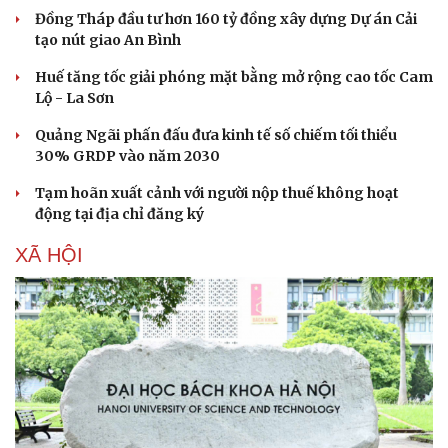
Đồng Tháp đầu tư hơn 160 tỷ đồng xây dựng Dự án Cải
tạo nút giao An Bình
Huế tăng tốc giải phóng mặt bằng mở rộng cao tốc Cam
Lộ - La Sơn
Quảng Ngãi phấn đấu đưa kinh tế số chiếm tối thiểu
30% GRDP vào năm 2030
Tạm hoãn xuất cảnh với người nộp thuế không hoạt
động tại địa chỉ đăng ký
XÃ HỘI
Du lịch
Podcast
Tư vấn
Câu chuyện thời sự
Săn Tour
Đọc truyện đêm khuya
check-in
Cửa sổ tình yêu
Kể chuyện cho bé