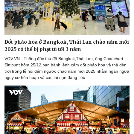
Đốt pháo hoa ở Bangkok, Thái Lan chào năm mới
2025 có thể bị phạt tù tới 3 năm
VOV.VN - Thống đốc thủ đô Bangkok,Thái Lan, ông Chadchart
Sittipunt hôm 25/12 ban hành lệnh cấm đốt pháo hoa và thả đèn
trời trong lễ hội đếm ngược chào năm mới 2025 nhằm ngăn ngừa
nguy cơ hỏa hoạn và các tai nạn đáng tiếc.