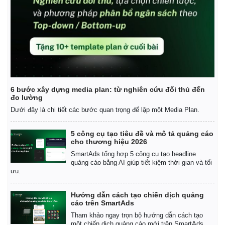
6 bước xây dựng media plan: từ nghiên cứu đối thủ đến
đo lường
Dưới đây là chi tiết các bước quan trọng để lập một Media Plan.
5 công cụ tạo tiêu đề và mô tả quảng cáo
cho thương hiệu 2026
Kinh tế
Thị trường
SmartAds tổng hợp 5 công cụ tạo headline
Bất động sản
Giá vàng
quảng cáo bằng AI giúp tiết kiệm thời gian và tối
ưu.
Khởi nghiệp
Tiêu dùng
Tỷ giá
Chứng khoán
Hướng dẫn cách tạo chiến dịch quảng
cáo trên SmartAds
Giá cà phê
Tham khảo ngay trọn bộ hướng dẫn cách tạo
một chiến dịch quảng cáo mới trên SmartAds.