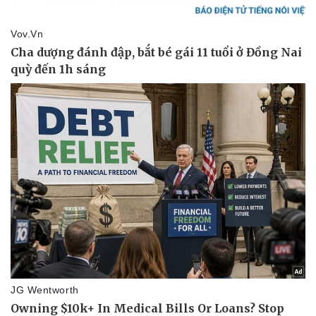
Thể thao
Ô tô - Xe máy
Bóng đá
Ô tô
Lịch thi đấu bóng đá
Xe máy
Thế giới thể thao
Tư vấn