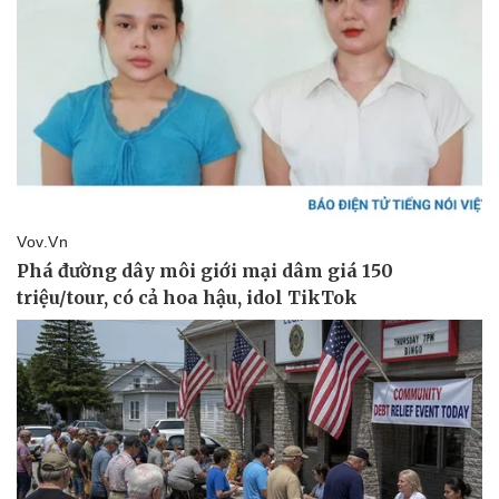
Pháp luật
Quân sự - Quốc phòng
Vụ án
Vũ khí
Tin nóng
Việt Nam
Tư vấn luật
Phân tích