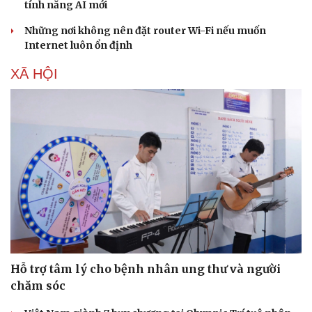
tính năng AI mới
Những nơi không nên đặt router Wi-Fi nếu muốn
Internet luôn ổn định
XÃ HỘI
Du lịch
Podcast
Tư vấn
Câu chuyện thời sự
Săn Tour
Đọc truyện đêm khuya
check-in
Cửa sổ tình yêu
Kể chuyện cho bé
Hạt giống tâm hồn
Hỗ trợ tâm lý cho bệnh nhân ung thư và người
chăm sóc