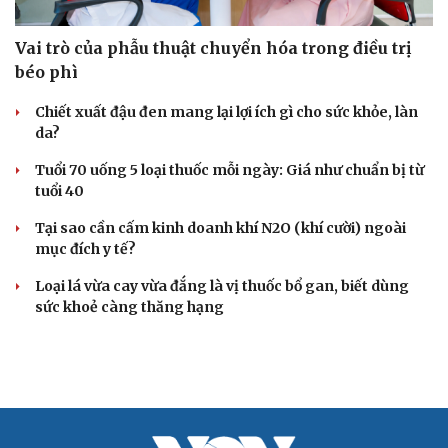
Vai trò của phẫu thuật chuyển hóa trong điều trị
béo phì
Chiết xuất đậu đen mang lại lợi ích gì cho sức khỏe, làn
da?
Tuổi 70 uống 5 loại thuốc mỗi ngày: Giá như chuẩn bị từ
tuổi 40
Cải chính
Tại sao cần cấm kinh doanh khí N2O (khí cười) ngoài
mục đích y tế?
Loại lá vừa cay vừa đắng là vị thuốc bổ gan, biết dùng
sức khoẻ càng thăng hạng