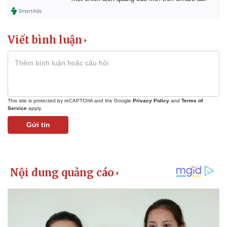
Viết bình luận
This site is protected by reCAPTCHA and the Google
Privacy Policy
and
Terms of
Service
apply.
Gửi tin