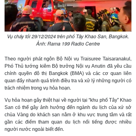
e
Vụ cháy tối 29/12/2024 trên phố Tây Khao San, Bangkok.
Ảnh: Rama 199 Radio Centre
Theo người phát ngôn Bộ Nội vụ Traisuree Taisaranakul,
Phó Thủ tướng kiêm Bộ trưởng Nội vụ Anutin đã yêu cầu
chính quyền đô thị Bangkok (BMA) và các cơ quan liên
Thế giới
Multimedia
quan đẩy nhanh quá trình điều tra và xử lý những người có
trách nhiệm trong vụ hỏa hoạn.
Quan sát
Video
Cuộc sống đó đây
Ảnh
Vụ hỏa hoạn gây thiệt hại về người tại “khu phố Tây” Khao
Hồ sơ
E-Magazine
Infographic
San có thể gây ảnh hưởng đến ngành du lịch của xứ sở
chùa Vàng do khách sạn nằm ở khu vực trung tâm và rất
gần các điểm tham quan du lịch nổi tiếng được nhiều
người nước ngoài biết đến.