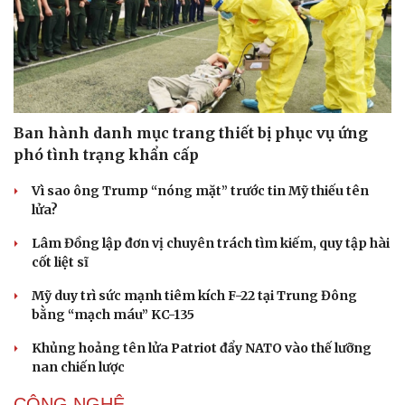
Văn hóa
Giải trí
Sân khấu - Điện ảnh
Nghệ sĩ
Ban hành danh mục trang thiết bị phục vụ ứng
Văn học
Thời trang
phó tình trạng khẩn cấp
Âm nhạc
Sao Việt
Di sản
Vì sao ông Trump “nóng mặt” trước tin Mỹ thiếu tên
lửa?
Lâm Đồng lập đơn vị chuyên trách tìm kiếm, quy tập hài
cốt liệt sĩ
Mỹ duy trì sức mạnh tiêm kích F-22 tại Trung Đông
bằng “mạch máu” KC-135
Khủng hoảng tên lửa Patriot đẩy NATO vào thế lưỡng
nan chiến lược
CÔNG NGHỆ