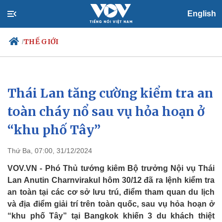
English
THẾ GIỚI
/
Thái Lan tăng cường kiểm tra an
Chính trị
Xã hội
Đảng
Tin 24h
toàn cháy nổ sau vụ hỏa hoạn ở
Tổ chức nhân sự
Dự báo thời tiết
“khu phố Tây”
Quốc hội
Giáo dục
Nhận diện sự thật
Dấu ấn VOV
Việc làm
Thứ Ba, 07:00, 31/12/2024
Biển đảo
VOV.VN - Phó Thủ tướng kiêm Bộ trưởng Nội vụ Thái
Lan Anutin Charnvirakul hôm 30/12 đã ra lệnh kiểm tra
an toàn tại các cơ sở lưu trú, điểm tham quan du lịch
và địa điểm giải trí trên toàn quốc, sau vụ hỏa hoạn ở
“khu phố Tây” tại Bangkok khiến 3 du khách thiệt