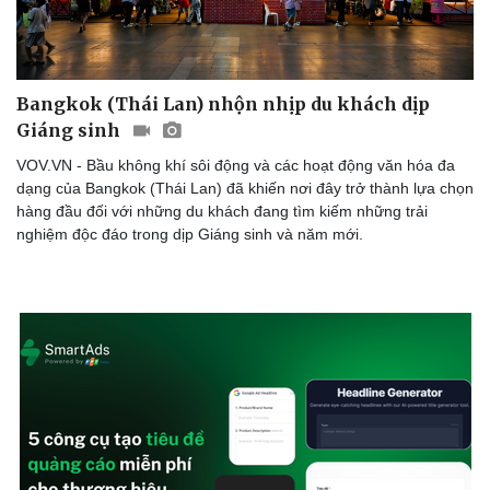
Sức khỏe
Đời sống
Dinh dưỡng - món ngon
Nhà đẹp
Cây thuốc
Blog
Sản phụ khoa
Tình yêu - Gia đình
Nhi khoa
Bangkok (Thái Lan) nhộn nhịp du khách dịp
Nam khoa
Giáng sinh
Làm đẹp - giảm cân
VOV.VN - Bầu không khí sôi động và các hoạt động văn hóa đa
Phòng mạch online
dạng của Bangkok (Thái Lan) đã khiến nơi đây trở thành lựa chọn
Ăn sạch sống khỏe
hàng đầu đối với những du khách đang tìm kiếm những trải
nghiệm độc đáo trong dịp Giáng sinh và năm mới.