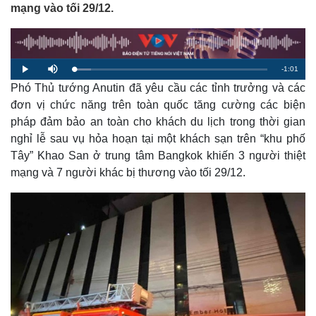
mạng vào tối 29/12.
R
-
1:01
L
P
M
o
l
u
a
Phó Thủ tướng Anutin đã yêu cầu các tỉnh trưởng và các
a
t
e
d
y
e
e
đơn vị chức năng trên toàn quốc tăng cường các biện
d
m
:
pháp đảm bảo an toàn cho khách du lịch trong thời gian
8
.
a
7
nghỉ lễ sau vụ hỏa hoạn tại một khách sạn trên “khu phố
9
%
Tây” Khao San ở trung tâm Bangkok khiến 3 người thiệt
i
mạng và 7 người khác bị thương vào tối 29/12.
n
i
n
g
T
i
m