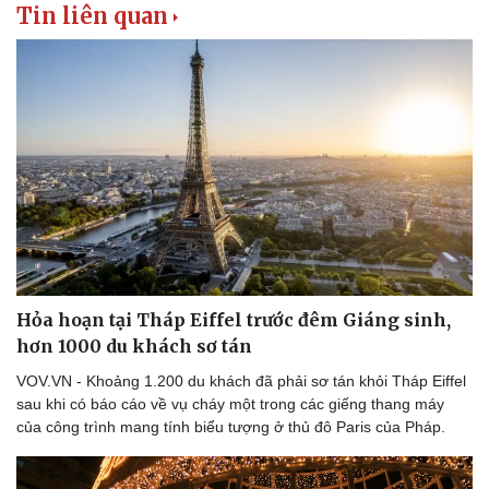
Tin liên quan
Thể thao
Ô tô - Xe máy
Bóng đá
Ô tô
Lịch thi đấu bóng đá
Xe máy
Thế giới thể thao
Tư vấn
eSports
Hậu trường
Hỏa hoạn tại Tháp Eiffel trước đêm Giáng sinh,
hơn 1000 du khách sơ tán
VOV.VN - Khoảng 1.200 du khách đã phải sơ tán khỏi Tháp Eiffel
sau khi có báo cáo về vụ cháy một trong các giếng thang máy
của công trình mang tính biểu tượng ở thủ đô Paris của Pháp.