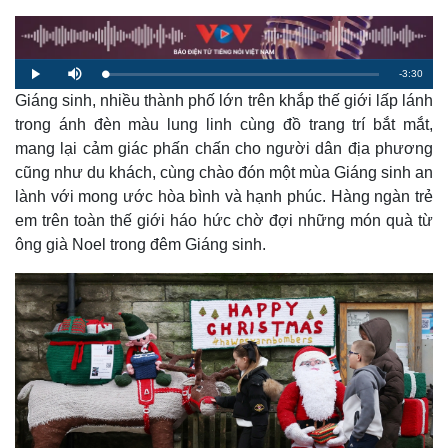
R
-
3:30
L
P
M
o
l
u
a
Giáng sinh, nhiều thành phố lớn trên khắp thế giới lấp lánh
a
t
e
d
y
e
e
trong ánh đèn màu lung linh cùng đồ trang trí bắt mắt,
d
m
:
mang lại cảm giác phấn chấn cho người dân địa phương
1
.
a
9
cũng như du khách, cùng chào đón một mùa Giáng sinh an
4
%
lành với mong ước hòa bình và hạnh phúc. Hàng ngàn trẻ
i
em trên toàn thế giới háo hức chờ đợi những món quà từ
n
ông già Noel trong đêm Giáng sinh.
i
n
g
T
i
m
e