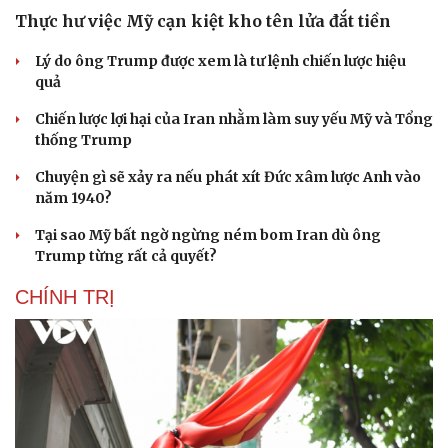
Thực hư việc Mỹ cạn kiệt kho tên lửa đắt tiền
Lý do ông Trump được xem là tư lệnh chiến lược hiệu
quả
Chiến lược lợi hại của Iran nhằm làm suy yếu Mỹ và Tổng
thống Trump
Chuyện gì sẽ xảy ra nếu phát xít Đức xâm lược Anh vào
năm 1940?
Tại sao Mỹ bất ngờ ngừng ném bom Iran dù ông
Trump từng rất cả quyết?
CHÍNH TRỊ