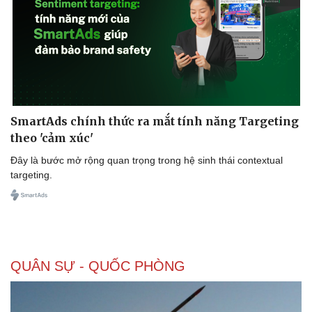
Doanh nghiệp
Công nghệ
Thông tin doanh nghiệp
Sành điệu
Doanh nghiệp 24h
Tin Công nghệ
Doanh nhân
Trải nghiệm
SmartAds chính thức ra mắt tính năng Targeting
Vì cộng đồng
Chuyển đổi số
theo 'cảm xúc'
Đây là bước mở rộng quan trọng trong hệ sinh thái contextual
targeting.
QUÂN SỰ - QUỐC PHÒNG