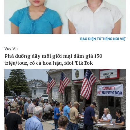
Vụ án
Vũ khí
Tin nóng
Việt Nam
Tư vấn luật
Phân tích