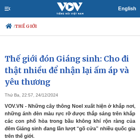
English
THẾ GIỚI
/
Thế giới đón Giáng sinh: Cho đi
Chính trị
Xã hội
Đảng
Tin 24h
thật nhiều để nhận lại ấm áp và
Tổ chức nhân sự
Dự báo thời tiết
yêu thương
Quốc hội
Giáo dục
Nhận diện sự thật
Dấu ấn VOV
Việc làm
Thứ Ba, 22:57, 24/12/2024
Biển đảo
VOV.VN - Những cây thông Noel xuất hiện ở khắp nơi,
những ánh đèn màu rực rỡ được thắp sáng trên khắp
các con phố hòa trong bầu không khí rộn ràng của
đêm Giáng sinh đang lần lượt “gõ cửa” nhiều quốc gia
trên thế giới.