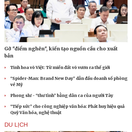
Gỡ "điểm nghẽn", kiến tạo nguồn cầu cho xuất
bản
Tinh hoa võ Việt: Từ miền đất võ vươn ra thế giới
“Spider-Man: Brand New Day” dẫn đầu doanh số phòng
vé Mỹ
Văn hóa
Giải trí
Sân khấu - Điện ảnh
Nghệ sĩ
Phong slư - “thư tình” bằng dân ca của người Tày
Văn học
Thời trang
“Tiếp sức” cho công nghiệp văn hóa: Phát huy hiệu quả
Âm nhạc
Sao Việt
Quỹ Văn hóa, nghệ thuật
Di sản
DU LỊCH