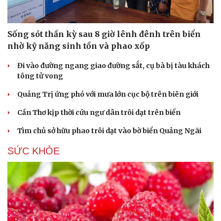
Hạt giống tâm hồn
Sống sót thần kỳ sau 8 giờ lênh đênh trên biển
nhờ kỹ năng sinh tồn và phao xốp
Đi vào đường ngang giao đường sắt, cụ bà bị tàu khách
tông tử vong
Quảng Trị ứng phó với mưa lớn cục bộ trên biên giới
Cần Thơ kịp thời cứu ngư dân trôi dạt trên biển
Tìm chủ sở hữu phao trôi dạt vào bờ biển Quảng Ngãi
SỨC KHỎE