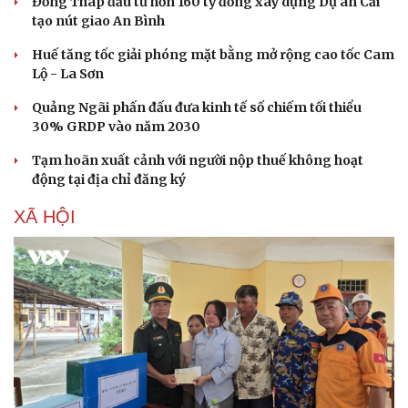
Đồng Tháp đầu tư hơn 160 tỷ đồng xây dựng Dự án Cải
tạo nút giao An Bình
Huế tăng tốc giải phóng mặt bằng mở rộng cao tốc Cam
Lộ - La Sơn
Quảng Ngãi phấn đấu đưa kinh tế số chiếm tối thiểu
30% GRDP vào năm 2030
Tạm hoãn xuất cảnh với người nộp thuế không hoạt
động tại địa chỉ đăng ký
XÃ HỘI
Du lịch
Podcast
Tư vấn
Câu chuyện thời sự
Săn Tour
Đọc truyện đêm khuya
check-in
Cửa sổ tình yêu
Kể chuyện cho bé