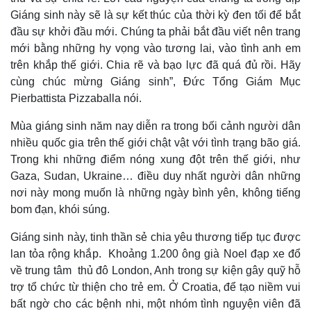
Giáng sinh này sẽ là sự kết thúc của thời kỳ đen tối để bắt
đầu sự khởi đầu mới. Chúng ta phải bắt đầu viết nên trang
mới bằng những hy vọng vào tương lai, vào tình anh em
trên khắp thế giới. Chia rẽ và bạo lực đã quá đủ rồi. Hãy
cùng chúc mừng Giáng sinh”, Đức Tổng Giám Mục
Pierbattista Pizzaballa nói.
Mùa giáng sinh năm nay diễn ra trong bối cảnh người dân
nhiều quốc gia trên thế giới chật vật với tình trạng bão giá.
Trong khi những điểm nóng xung đột trên thế giới, như
Gaza, Sudan, Ukraine… điều duy nhất người dân những
nơi này mong muốn là những ngày bình yên, không tiếng
bom đạn, khói súng.
Giáng sinh này, tinh thần sẻ chia yêu thương tiếp tục được
lan tỏa rộng khắp. Khoảng 1.200 ông già Noel đạp xe đổ
về trung tâm thủ đô London, Anh trong sự kiện gây quỹ hỗ
trợ tổ chức từ thiện cho trẻ em. Ở Croatia, để tạo niềm vui
bất ngờ cho các bệnh nhi, một nhóm tình nguyện viên đã