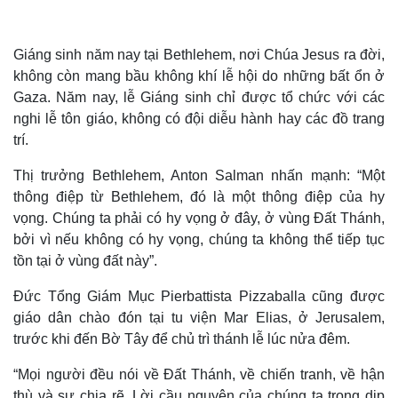
Giáng sinh năm nay tại Bethlehem, nơi Chúa Jesus ra đời,
không còn mang bầu không khí lễ hội do những bất ổn ở
Gaza. Năm nay, lễ Giáng sinh chỉ được tổ chức với các
nghi lễ tôn giáo, không có đội diễu hành hay các đồ trang
trí.
Thị trưởng Bethlehem, Anton Salman nhấn mạnh: “Một
thông điệp từ Bethlehem, đó là một thông điệp của hy
vọng. Chúng ta phải có hy vọng ở đây, ở vùng Đất Thánh,
bởi vì nếu không có hy vọng, chúng ta không thể tiếp tục
Thế giới
Multimedia
tồn tại ở vùng đất này”.
Quan sát
Video
Đức Tổng Giám Mục Pierbattista Pizzaballa cũng được
Cuộc sống đó đây
Ảnh
Hồ sơ
E-Magazine
giáo dân chào đón tại tu viện Mar Elias, ở Jerusalem,
Infographic
trước khi đến Bờ Tây để chủ trì thánh lễ lúc nửa đêm.
“Mọi người đều nói về Đất Thánh, về chiến tranh, về hận
thù và sự chia rẽ. Lời cầu nguyện của chúng ta trong dịp