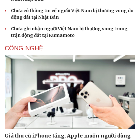
Chưa có thông tin về người Việt Nam bị thương vong do
động đất tại Nhật Bản
Chưa ghi nhận người Việt Nam bị thương vong trong
trận động đất tại Kumamoto
CÔNG NGHỆ
Sức khỏe
Đời sống
Dinh dưỡng - món ngon
Nhà đẹp
Cây thuốc
Blog
Sản phụ khoa
Tình yêu - Gia đình
Nhi khoa
Nam khoa
Làm đẹp - giảm cân
Phòng mạch online
Ăn sạch sống khỏe
Giá thu cũ iPhone tăng, Apple muốn người dùng