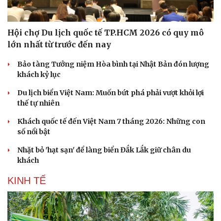
Thông tin doanh nghiệp
Sành điệu
Doanh nghiệp 24h
Tin Công nghệ
Doanh nhân
Trải nghiệm
Hội chợ Du lịch quốc tế TP.HCM 2026 có quy mô
Vì cộng đồng
Chuyển đổi số
lớn nhất từ trước đến nay
Bảo tàng Tưởng niệm Hòa bình tại Nhật Bản đón lượng
khách kỷ lục
Du lịch biển Việt Nam: Muốn bứt phá phải vượt khỏi lợi
thế tự nhiên
Khách quốc tế đến Việt Nam 7 tháng 2026: Những con
số nổi bật
Nhặt bỏ 'hạt sạn' để làng biển Đắk Lắk giữ chân du
khách
KINH TẾ