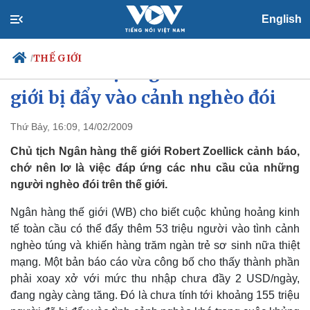
English
THẾ GIỚI
/
Thêm 53 triệu người trên thế
giới bị đẩy vào cảnh nghèo đói
Thứ Bảy, 16:09, 14/02/2009
Chính trị
Xã hội
Đảng
Tin 24h
Chủ tịch Ngân hàng thế giới Robert Zoellick cảnh báo,
Tổ chức nhân sự
Dự báo thời tiết
chớ nên lơ là việc đáp ứng các nhu cầu của những
Quốc hội
Giáo dục
người nghèo đói trên thế giới.
Nhận diện sự thật
Dấu ấn VOV
Việc làm
Ngân hàng thế giới (WB) cho biết cuộc khủng hoảng kinh
Biển đảo
tế toàn cầu có thể đẩy thêm 53 triệu người vào tình cảnh
nghèo túng và khiến hàng trăm ngàn trẻ sơ sinh nữa thiệt
mạng. Một bản báo cáo vừa công bố cho thấy thành phần
phải xoay xở với mức thu nhập chưa đầy 2 USD/ngày,
đang ngày càng tăng. Đó là chưa tính tới khoảng 155 triệu