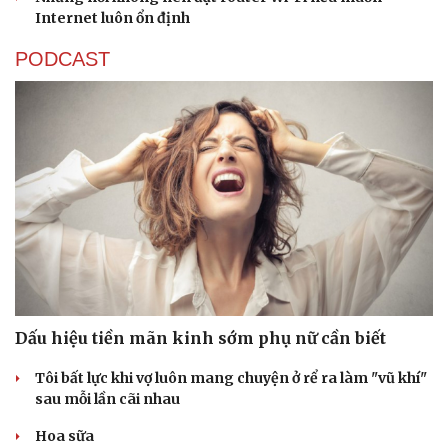
Internet luôn ổn định
PODCAST
Thể thao
Ô tô - Xe máy
Bóng đá
Ô tô
Lịch thi đấu bóng đá
Xe máy
Dấu hiệu tiền mãn kinh sớm phụ nữ cần biết
Thế giới thể thao
Tư vấn
eSports
Tôi bất lực khi vợ luôn mang chuyện ở rể ra làm "vũ khí"
Hậu trường
sau mỗi lần cãi nhau
Hoa sữa