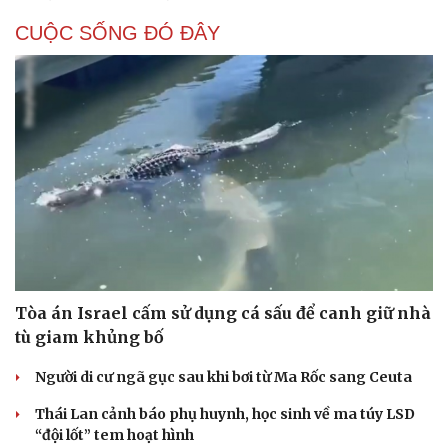
Vì sao ông Trump “nóng mặt” trước tin Mỹ thiếu
tên lửa?
Xung đột Mỹ - Iran tạo hiệu ứng domino, Ukraine chịu
ảnh hưởng
ASEAN 59 năm thành lập: Khẳng định bản lĩnh và giá trị
sức hút
Khủng hoảng tên lửa Patriot đẩy NATO vào thế lưỡng
nan chiến lược
Đột phá hiếm hoi tại Gaza giữa những hoài nghi