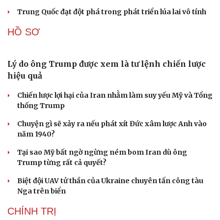
Tư vấn
Câu chuyện thời sự
Trung Quốc đạt đột phá trong phát triển lúa lai vô tính
Săn Tour
Đọc truyện đêm khuya
check-in
Cửa sổ tình yêu
HỒ SƠ
Kể chuyện cho bé
Hạt giống tâm hồn
Lý do ông Trump được xem là tư lệnh chiến lược
hiệu quả
Chiến lược lợi hại của Iran nhằm làm suy yếu Mỹ và Tổng
thống Trump