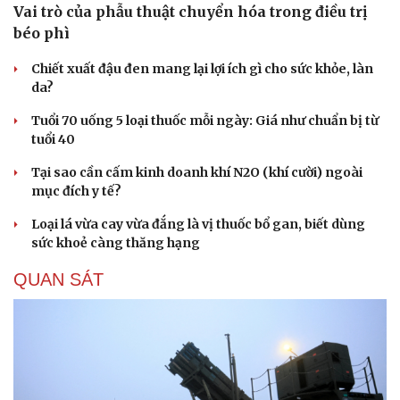
Vai trò của phẫu thuật chuyển hóa trong điều trị
béo phì
Chiết xuất đậu đen mang lại lợi ích gì cho sức khỏe, làn
da?
Tuổi 70 uống 5 loại thuốc mỗi ngày: Giá như chuẩn bị từ
tuổi 40
Tại sao cần cấm kinh doanh khí N2O (khí cười) ngoài
mục đích y tế?
Loại lá vừa cay vừa đắng là vị thuốc bổ gan, biết dùng
sức khoẻ càng thăng hạng
QUAN SÁT
Văn hóa
Giải trí
Sân khấu - Điện ảnh
Nghệ sĩ
Văn học
Thời trang
Âm nhạc
Sao Việt
Di sản