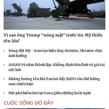
Vì sao ông Trump “nóng mặt” trước tin Mỹ thiếu
tên lửa?
Xung đột Mỹ - Iran tạo hiệu ứng domino, Ukraine chịu
ảnh hưởng
ASEAN 59 năm thành lập: Khẳng định bản lĩnh và giá trị
sức hút
Khủng hoảng tên lửa Patriot đẩy NATO vào thế lưỡng
nan chiến lược
Đột phá hiếm hoi tại Gaza giữa những hoài nghi
CUỘC SỐNG ĐÓ ĐÂY