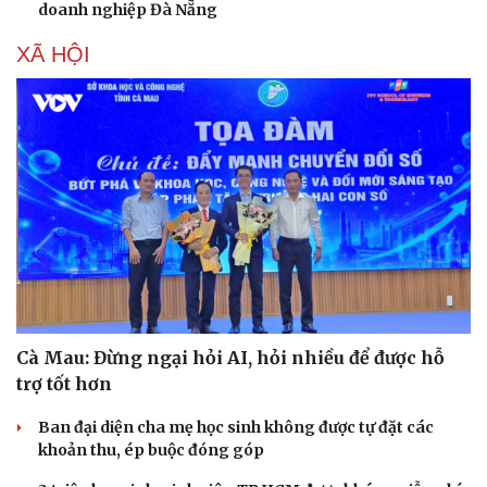
doanh nghiệp Đà Nẵng
XÃ HỘI
Sức khỏe
Đời sống
Dinh dưỡng - món ngon
Nhà đẹp
Cây thuốc
Blog
Sản phụ khoa
Tình yêu - Gia đình
Nhi khoa
Nam khoa
Làm đẹp - giảm cân
Phòng mạch online
Ăn sạch sống khỏe
Cà Mau: Đừng ngại hỏi AI, hỏi nhiều để được hỗ
trợ tốt hơn
Ban đại diện cha mẹ học sinh không được tự đặt các
khoản thu, ép buộc đóng góp