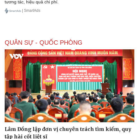
tương tác, hiệu quả chi phí.
Kinh tế
Thị trường
| SmartAds
Bất động sản
Giá vàng
Khởi nghiệp
Tiêu dùng
Tỷ giá
Chứng khoán
QUÂN SỰ - QUỐC PHÒNG
Giá cà phê
Lâm Đồng lập đơn vị chuyên trách tìm kiếm, quy
tập hài cốt liệt sĩ