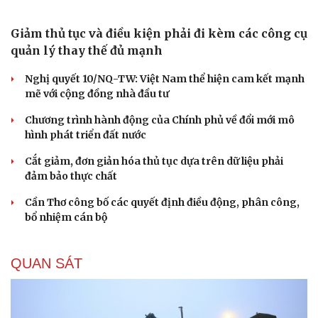
Chuyện gì sẽ xảy ra nếu phát xít Đức xâm lược Anh vào
năm 1940?
Tại sao Mỹ bất ngờ ngừng ném bom Iran dù ông
Trump từng rất cả quyết?
Biệt đội UAV tử thần của Ukraine chuyên tấn công tàu
Nga trên biển
CHÍNH TRỊ