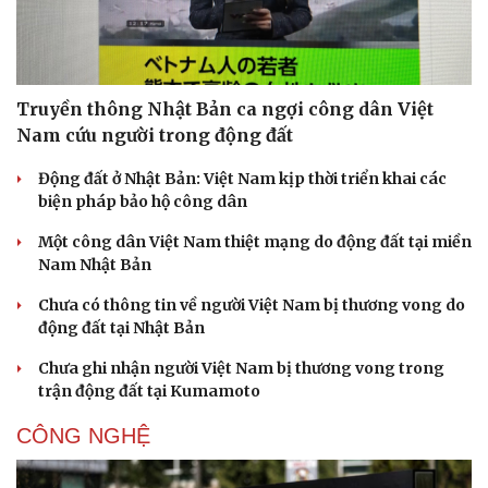
Truyền thông Nhật Bản ca ngợi công dân Việt
Nam cứu người trong động đất
Động đất ở Nhật Bản: Việt Nam kịp thời triển khai các
Pháp luật
Quân sự - Quốc phòng
biện pháp bảo hộ công dân
Vụ án
Vũ khí
Một công dân Việt Nam thiệt mạng do động đất tại miền
Tin nóng
Việt Nam
Nam Nhật Bản
Tư vấn luật
Phân tích
Chưa có thông tin về người Việt Nam bị thương vong do
động đất tại Nhật Bản
Chưa ghi nhận người Việt Nam bị thương vong trong
trận động đất tại Kumamoto
CÔNG NGHỆ