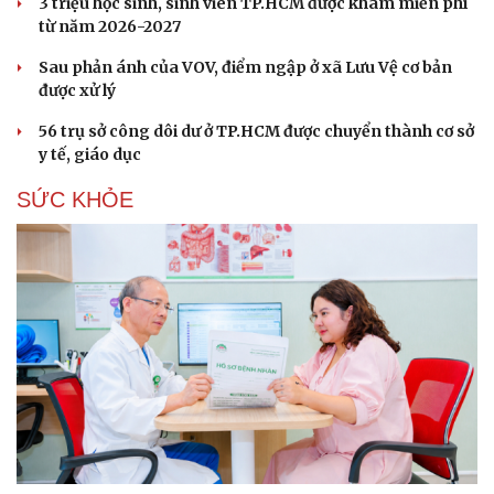
3 triệu học sinh, sinh viên TP.HCM được khám miễn phí
từ năm 2026-2027
Sau phản ánh của VOV, điểm ngập ở xã Lưu Vệ cơ bản
được xử lý
56 trụ sở công dôi dư ở TP.HCM được chuyển thành cơ sở
y tế, giáo dục
SỨC KHỎE