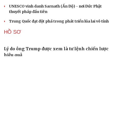
CUỘC SỐNG ĐÓ ĐÂY
Tòa án Israel cấm sử dụng cá sấu để canh giữ nhà
tù giam khủng bố
Người di cư ngã gục sau khi bơi từ Ma Rốc sang Ceuta
Thái Lan cảnh báo phụ huynh, học sinh về ma túy LSD
“đội lốt” tem hoạt hình