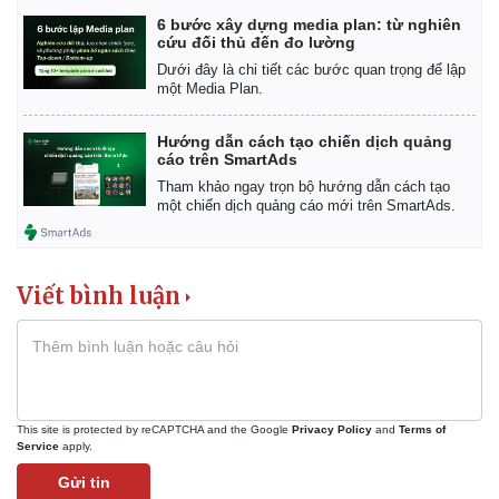
6 bước xây dựng media plan: từ nghiên
cứu đối thủ đến đo lường
Dưới đây là chi tiết các bước quan trọng để lập
một Media Plan.
Hướng dẫn cách tạo chiến dịch quảng
cáo trên SmartAds
Tham khảo ngay trọn bộ hướng dẫn cách tạo
một chiến dịch quảng cáo mới trên SmartAds.
Viết bình luận
This site is protected by reCAPTCHA and the Google
Privacy Policy
and
Terms of
Service
apply.
Gửi tin