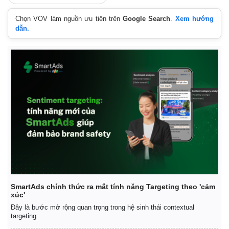
Chọn VOV làm nguồn ưu tiên trên
Google Search
.
Xem hướng
dẫn.
Thế giới
Multimedia
SmartAds chính thức ra mắt tính năng Targeting theo 'cảm
xúc'
Quan sát
Video
Cuộc sống đó đây
Ảnh
Đây là bước mở rộng quan trọng trong hệ sinh thái contextual
targeting.
Hồ sơ
E-Magazine
Infographic