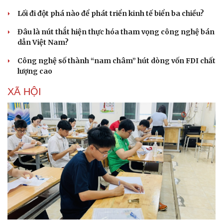
Lối đi đột phá nào để phát triển kinh tế biển ba chiều?
Đâu là nút thắt hiện thực hóa tham vọng công nghệ bán
dẫn Việt Nam?
Công nghệ số thành “nam châm” hút dòng vốn FDI chất
lượng cao
XÃ HỘI
Văn hóa
Giải trí
Sân khấu - Điện ảnh
Nghệ sĩ
Văn học
Thời trang
Âm nhạc
Sao Việt
Di sản