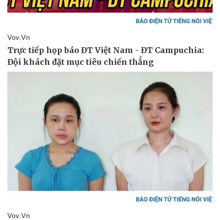
Kinh tế
Thị trường
Bất động sản
Giá vàng
Khởi nghiệp
Tiêu dùng
Tỷ giá
Chứng khoán