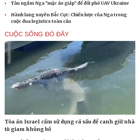
Tàu ngầm Nga "mặc áo giáp” để đối phó UAV Ukraine
Hạt giống tâm hồn
Hành lang xuyên Bắc Cực: Chiến lược của Nga trong
cuộc đua logistics toàn cầu
CUỘC SỐNG ĐÓ ĐÂY
Tòa án Israel cấm sử dụng cá sấu để canh giữ nhà
tù giam khủng bố