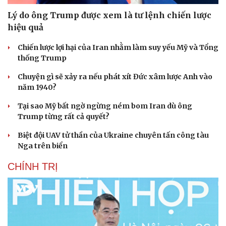
Lý do ông Trump được xem là tư lệnh chiến lược
hiệu quả
Chiến lược lợi hại của Iran nhằm làm suy yếu Mỹ và Tổng
thống Trump
Chuyện gì sẽ xảy ra nếu phát xít Đức xâm lược Anh vào
năm 1940?
Tại sao Mỹ bất ngờ ngừng ném bom Iran dù ông
Trump từng rất cả quyết?
Biệt đội UAV tử thần của Ukraine chuyên tấn công tàu
Nga trên biển
CHÍNH TRỊ
Cải chính