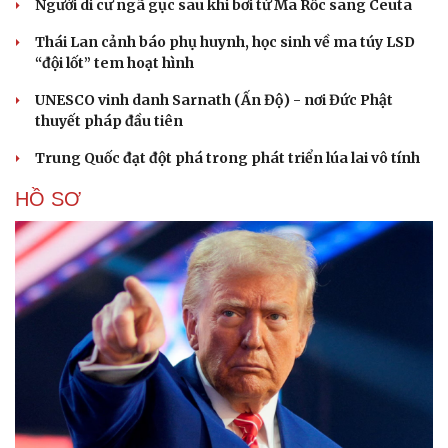
Người di cư ngã gục sau khi bơi từ Ma Rốc sang Ceuta
Thái Lan cảnh báo phụ huynh, học sinh về ma túy LSD
“đội lốt” tem hoạt hình
UNESCO vinh danh Sarnath (Ấn Độ) - nơi Đức Phật
thuyết pháp đầu tiên
Trung Quốc đạt đột phá trong phát triển lúa lai vô tính
HỒ SƠ