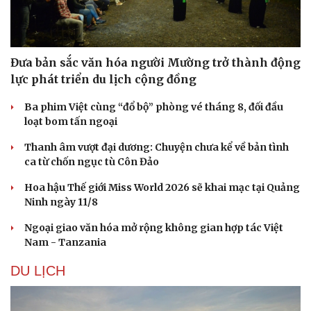
Đưa bản sắc văn hóa người Mường trở thành động
lực phát triển du lịch cộng đồng
Ba phim Việt cùng “đổ bộ” phòng vé tháng 8, đối đầu
Sức khỏe
Đời sống
loạt bom tấn ngoại
Dinh dưỡng - món ngon
Nhà đẹp
Cây thuốc
Blog
Thanh âm vượt đại dương: Chuyện chưa kể về bản tình
Sản phụ khoa
Tình yêu - Gia đình
ca từ chốn ngục tù Côn Đảo
Nhi khoa
Nam khoa
Hoa hậu Thế giới Miss World 2026 sẽ khai mạc tại Quảng
Làm đẹp - giảm cân
Ninh ngày 11/8
Phòng mạch online
Ăn sạch sống khỏe
Ngoại giao văn hóa mở rộng không gian hợp tác Việt
Nam - Tanzania
DU LỊCH