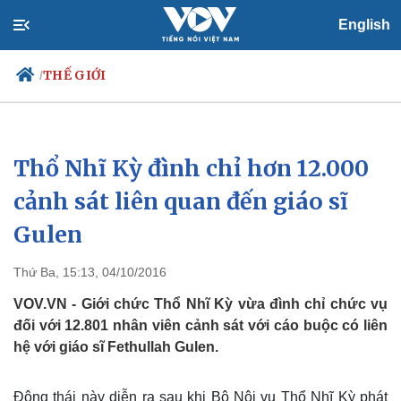
English
THẾ GIỚI
/
Thổ Nhĩ Kỳ đình chỉ hơn 12.000
Chính trị
Xã hội
Đảng
Tin 24h
cảnh sát liên quan đến giáo sĩ
Tổ chức nhân sự
Dự báo thời tiết
Gulen
Quốc hội
Giáo dục
Nhận diện sự thật
Dấu ấn VOV
Việc làm
Thứ Ba, 15:13, 04/10/2016
Biển đảo
VOV.VN - Giới chức Thổ Nhĩ Kỳ vừa đình chỉ chức vụ
đối với 12.801 nhân viên cảnh sát với cáo buộc có liên
hệ với giáo sĩ Fethullah Gulen.
Động thái này diễn ra sau khi Bộ Nội vụ Thổ Nhĩ Kỳ phát