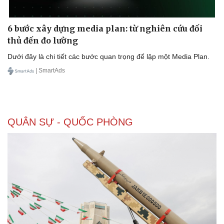
Thể thao
Ô tô - Xe máy
Bóng đá
Ô tô
6 bước xây dựng media plan: từ nghiên cứu đối
Lịch thi đấu bóng đá
Xe máy
thủ đến đo lường
Thế giới thể thao
Tư vấn
eSports
Dưới đây là chi tiết các bước quan trọng để lập một Media Plan.
Hậu trường
| SmartAds
QUÂN SỰ - QUỐC PHÒNG