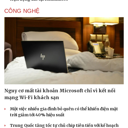
CÔNG NGHỆ
Doanh nghiệp
Công nghệ
Thông tin doanh nghiệp
Sành điệu
Doanh nghiệp 24h
Tin Công nghệ
Doanh nhân
Trải nghiệm
Vì cộng đồng
Chuyển đổi số
Nguy cơ mất tài khoản Microsoft chỉ vì kết nối
mạng Wi-Fi khách sạn
Một việc nhiều gia đình bỏ quên có thể khiến điện mặt
trời giảm tới 40% hiệu suất
Trung Quốc tăng tốc tự chủ chip tiên tiến với kế hoạch