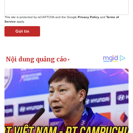
This site is protected by reCAPTCHA and the Google
Privacy Policy
and
Terms of
Service
apply.
Gửi tin