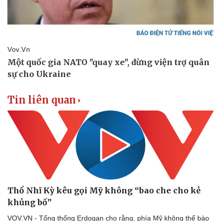
Vụ án
Vũ khí
Tin nóng
Việt Nam
Tư vấn luật
Phân tích
Tin liên quan
Thổ Nhĩ Kỳ kêu gọi Mỹ không “bao che cho kẻ
khủng bố”
VOV.VN - Tổng thống Erdogan cho rằng, phía Mỹ không thể bào