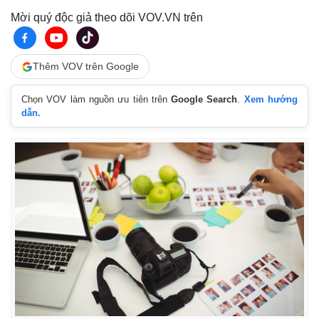
Mời quý độc giả theo dõi VOV.VN trên
Thêm VOV trên Google
Chọn VOV làm nguồn ưu tiên trên
Google Search
.
Xem hướng
dẫn.
Thế giới
Multimedia
Quan sát
Video
Cuộc sống đó đây
Ảnh
Hồ sơ
E-Magazine
Infographic