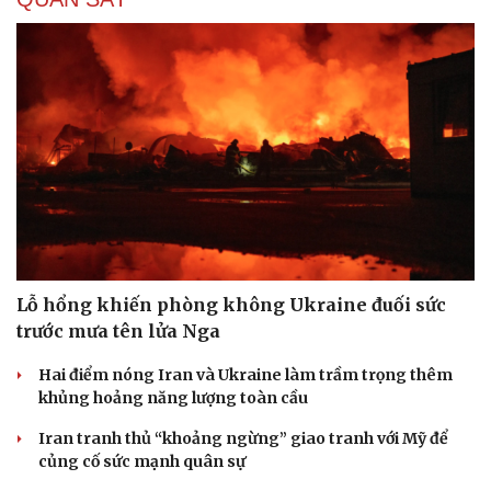
Lỗ hổng khiến phòng không Ukraine đuối sức
trước mưa tên lửa Nga
Hai điểm nóng Iran và Ukraine làm trầm trọng thêm
Du lịch
Podcast
khủng hoảng năng lượng toàn cầu
Tư vấn
Câu chuyện thời sự
Iran tranh thủ “khoảng ngừng” giao tranh với Mỹ để
Săn Tour
Đọc truyện đêm khuya
củng cố sức mạnh quân sự
check-in
Cửa sổ tình yêu
Kể chuyện cho bé