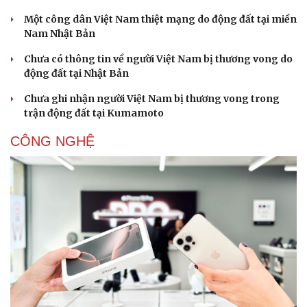
Một công dân Việt Nam thiệt mạng do động đất tại miền
Nam Nhật Bản
Chưa có thông tin về người Việt Nam bị thương vong do
động đất tại Nhật Bản
Chưa ghi nhận người Việt Nam bị thương vong trong
Sức khỏe
Đời sống
trận động đất tại Kumamoto
Dinh dưỡng - món ngon
Nhà đẹp
Cây thuốc
Blog
CÔNG NGHỆ
Sản phụ khoa
Tình yêu - Gia đình
Nhi khoa
Nam khoa
Làm đẹp - giảm cân
Phòng mạch online
Ăn sạch sống khỏe