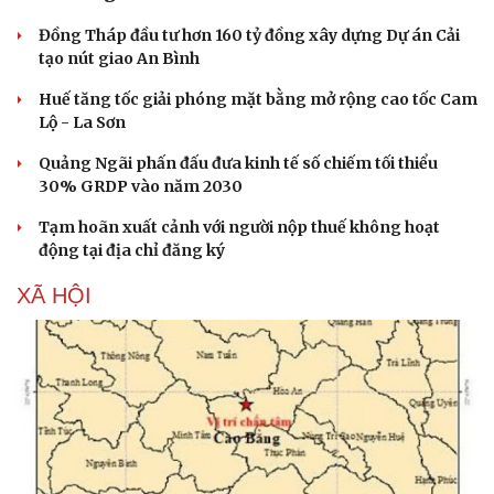
Đồng Tháp đầu tư hơn 160 tỷ đồng xây dựng Dự án Cải
tạo nút giao An Bình
Huế tăng tốc giải phóng mặt bằng mở rộng cao tốc Cam
Lộ - La Sơn
Quảng Ngãi phấn đấu đưa kinh tế số chiếm tối thiểu
30% GRDP vào năm 2030
Tạm hoãn xuất cảnh với người nộp thuế không hoạt
động tại địa chỉ đăng ký
XÃ HỘI
Du lịch
Podcast
Tư vấn
Câu chuyện thời sự
Săn Tour
Đọc truyện đêm khuya
check-in
Cửa sổ tình yêu
Kể chuyện cho bé