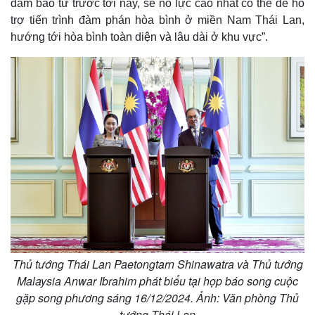
đảm bảo từ trước tới nay, sẽ nỗ lực cao nhất có thể để hỗ
e
trợ tiến trình đàm phán hòa bình ở miền Nam Thái Lan,
hướng tới hòa bình toàn diện và lâu dài ở khu vực”.
Thủ tướng Thái Lan Paetongtarn Shinawatra và Thủ tướng
Malaysia Anwar Ibrahim phát biểu tại họp báo song cuộc
gặp song phương sáng 16/12/2024. Ảnh: Văn phòng Thủ
tướng Thái Lan