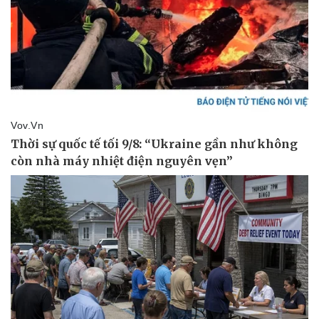
Vụ án
Vũ khí
Tin nóng
Việt Nam
Tư vấn luật
Phân tích