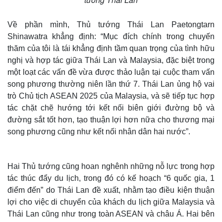
Về phần mình, Thủ tướng Thái Lan Paetongtarn
Shinawatra khẳng định: “Mục đích chính trong chuyến
thăm của tôi là tái khẳng định tầm quan trọng của tình hữu
nghị và hợp tác giữa Thái Lan và Malaysia, đặc biệt trong
một loạt các vấn đề vừa được thảo luận tại cuộc tham vấn
song phương thường niên lần thứ 7. Thái Lan ủng hộ vai
trò Chủ tịch ASEAN 2025 của Malaysia, và sẽ tiếp tục hợp
tác chặt chẽ hướng tới kết nối biên giới đường bộ và
đường sắt tốt hơn, tạo thuận lợi hơn nữa cho thương mại
song phương cũng như kết nối nhân dân hai nước”.
Thế giới
Multimedia
Quan sát
Video
Hai Thủ tướng cũng hoan nghênh những nỗ lực trong hợp
Cuộc sống đó đây
Ảnh
Hồ sơ
E-Magazine
tác thúc đẩy du lịch, trong đó có kế hoạch “6 quốc gia, 1
Infographic
điểm đến” do Thái Lan đề xuất, nhằm tạo điều kiện thuận
lợi cho việc di chuyển của khách du lịch giữa Malaysia và
Thái Lan cũng như trong toàn ASEAN và châu Á. Hai bên