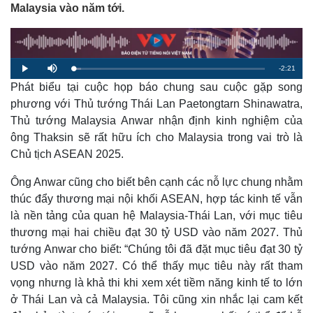
Malaysia vào năm tới.
R
-
2:21
L
P
M
o
l
u
a
Phát biểu tại cuộc họp báo chung sau cuộc gặp song
a
t
e
d
y
e
e
phương với Thủ tướng Thái Lan Paetongtarn Shinawatra,
d
m
:
Thủ tướng Malaysia Anwar nhận định kinh nghiệm của
3
.
a
8
ông Thaksin sẽ rất hữu ích cho Malaysia trong vai trò là
4
%
Chủ tịch ASEAN 2025.
i
n
Ông Anwar cũng cho biết bên cạnh các nỗ lực chung nhằm
i
thúc đẩy thương mại nội khối ASEAN, hợp tác kinh tế vẫn
là nền tảng của quan hệ Malaysia-Thái Lan, với mục tiêu
n
thương mại hai chiều đạt 30 tỷ USD vào năm 2027. Thủ
g
tướng Anwar cho biết: “Chúng tôi đã đặt mục tiêu đạt 30 tỷ
T
USD vào năm 2027. Có thể thấy mục tiêu này rất tham
i
vọng nhưng là khả thi khi xem xét tiềm năng kinh tế to lớn
ở Thái Lan và cả Malaysia. Tôi cũng xin nhắc lại cam kết
m