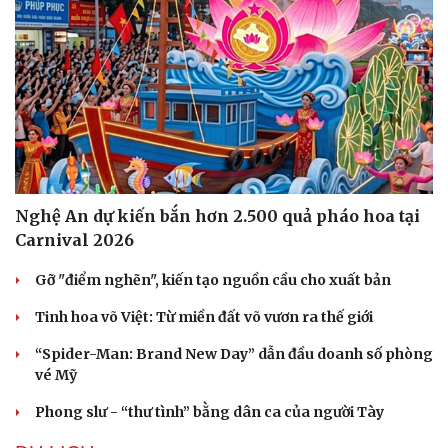
Nghệ An dự kiến bắn hơn 2.500 quả pháo hoa tại
Carnival 2026
Gỡ "điểm nghẽn", kiến tạo nguồn cầu cho xuất bản
Văn hóa
Giải trí
Tinh hoa võ Việt: Từ miền đất võ vươn ra thế giới
Sân khấu - Điện ảnh
Nghệ sĩ
Văn học
Thời trang
“Spider-Man: Brand New Day” dẫn đầu doanh số phòng
Âm nhạc
Sao Việt
vé Mỹ
Di sản
Phong slư - “thư tình” bằng dân ca của người Tày