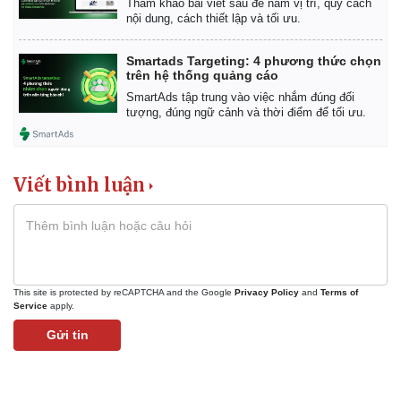
Tham khảo bài viết sau để nắm vị trí, quy cách
Giá cà phê
nội dung, cách thiết lập và tối ưu.
Smartads Targeting: 4 phương thức chọn
trên hệ thống quảng cáo
SmartAds tập trung vào việc nhắm đúng đối
tượng, đúng ngữ cảnh và thời điểm để tối ưu.
Viết bình luận
This site is protected by reCAPTCHA and the Google
Privacy Policy
and
Terms of
Service
apply.
Gửi tin