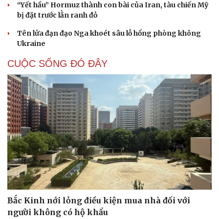
“Yết hầu” Hormuz thành con bài của Iran, tàu chiến Mỹ
bị đặt trước lằn ranh đỏ
Tên lửa đạn đạo Nga khoét sâu lỗ hổng phòng không
Ukraine
CUỘC SỐNG ĐÓ ĐÂY
Bắc Kinh nới lỏng điều kiện mua nhà đối với
người không có hộ khẩu