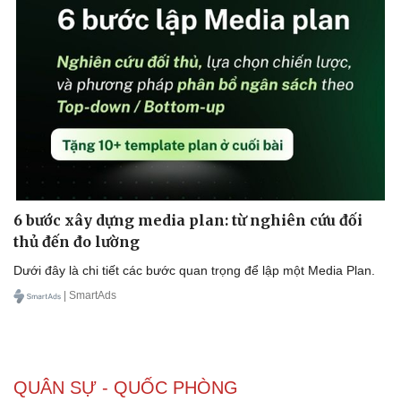
Doanh nghiệp
Công nghệ
Thông tin doanh nghiệp
Sành điệu
Doanh nghiệp 24h
Tin Công nghệ
Doanh nhân
Trải nghiệm
Vì cộng đồng
Chuyển đổi số
6 bước xây dựng media plan: từ nghiên cứu đối
thủ đến đo lường
Dưới đây là chi tiết các bước quan trọng để lập một Media Plan.
| SmartAds
QUÂN SỰ - QUỐC PHÒNG