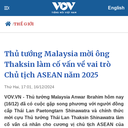
English
THẾ GIỚI
/
Thủ tướng Malaysia mời ông
Chính trị
Xã hội
Đảng
Tin 24h
Thaksin làm cố vấn về vai trò
Tổ chức nhân sự
Dự báo thời tiết
Chủ tịch ASEAN năm 2025
Quốc hội
Giáo dục
Nhận diện sự thật
Dấu ấn VOV
Việc làm
Thứ Hai, 17:01, 16/12/2024
Biển đảo
VOV.VN - Thủ tướng Malaysia Anwar Ibrahim hôm nay
(16/12) đã có cuộc gặp song phương với người đồng
cấp Thái Lan Paetongtarn Shinawatra và chính thức
mời cựu Thủ tướng Thái Lan Thaksin Shinawatra làm
cố vấn cá nhân cho cương vị chủ tịch ASEAN của