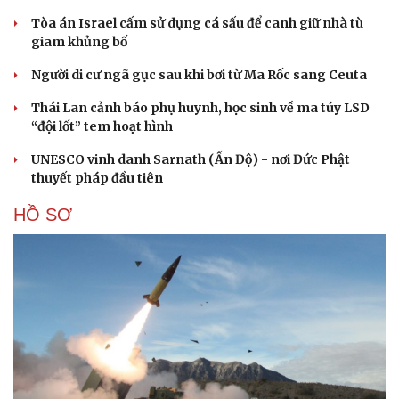
Tòa án Israel cấm sử dụng cá sấu để canh giữ nhà tù
giam khủng bố
Người di cư ngã gục sau khi bơi từ Ma Rốc sang Ceuta
Thái Lan cảnh báo phụ huynh, học sinh về ma túy LSD
“đội lốt” tem hoạt hình
UNESCO vinh danh Sarnath (Ấn Độ) - nơi Đức Phật
thuyết pháp đầu tiên
HỒ SƠ