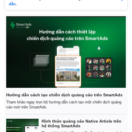
dẫn.
Hướng dẫn cách tạo chiến dịch quảng cáo trên SmartAds
Tham khảo ngay trọn bộ hướng dẫn cách tạo một chiến dịch quảng
Kinh tế
Thị trường
cáo mới trên SmartAds.
Bất động sản
Giá vàng
Khởi nghiệp
Tiêu dùng
Hình thức quảng cáo Native Article trên
Tỷ giá
hệ thống SmartAds
Chứng khoán