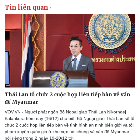
Thể thao
Ô tô - Xe máy
Tin liên quan
Bóng đá
Ô tô
Lịch thi đấu bóng đá
Xe máy
Thế giới thể thao
Tư vấn
eSports
Hậu trường
Thái Lan tổ chức 2 cuộc họp liên tiếp bàn về vấn
đề Myanmar
VOV.VN - Người phát ngôn Bộ Ngoại giao Thái Lan Nikorndej
Balankura hôm nay (16/12) cho biết Bộ Ngoại giao Thái Lan sẽ tổ
chức 2 cuộc họp liên tiếp bàn về tình hình an ninh biên giới và tội
phạm xuyên quốc gia ở khu vực nói chung và vấn đề Myanmar
nói riêng trong 2 ngày 19-20/12 tới.