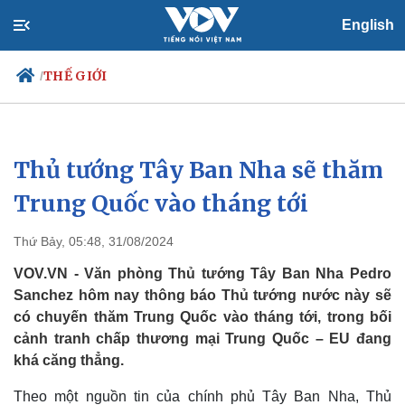
English
THẾ GIỚI
/
Thủ tướng Tây Ban Nha sẽ thăm
Chính trị
Xã hội
Đảng
Tin 24h
Trung Quốc vào tháng tới
Tổ chức nhân sự
Dự báo thời tiết
Quốc hội
Giáo dục
Thứ Bảy, 05:48, 31/08/2024
Nhận diện sự thật
Dấu ấn VOV
Việc làm
VOV.VN - Văn phòng Thủ tướng Tây Ban Nha Pedro
Biển đảo
Sanchez hôm nay thông báo Thủ tướng nước này sẽ
có chuyến thăm Trung Quốc vào tháng tới, trong bối
cảnh tranh chấp thương mại Trung Quốc – EU đang
khá căng thẳng.
Theo một nguồn tin của chính phủ Tây Ban Nha, Thủ