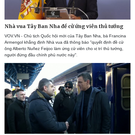
Nhà vua Tây Ban Nha đề cử ứng viên thủ tướng
VOV.VN - Chủ tịch Quốc hội mới của Tây Ban Nha, bà Francina
Armengol khẳng định Nhà vua đã thông báo "quyết định đề cử
ông Alberto Nuñez Feijoo làm ứng cử viên cho vị trí thủ tướng,
người đứng đầu chính phủ nước này".
Thể thao
Ô tô - Xe máy
Bóng đá
Ô tô
Lịch thi đấu bóng đá
Xe máy
Thế giới thể thao
Tư vấn
eSports
Hậu trường