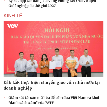
Ký kết hợp tác đăng cai Vòng chung kết Giải Vô địch
Golf nghiệp dư thế giới 2027
Sân khấu - Điện ảnh
Nghệ sĩ
Văn học
Thời trang
KINH TẾ
Âm nhạc
Sao Việt
Di sản
Đắk Lắk thực hiện chuyển giao vốn nhà nước tại
doanh nghiệp
Giám sát tài sản mã hóa để sớm đưa Việt Nam ra khỏi
"danh sách xám" của FATF