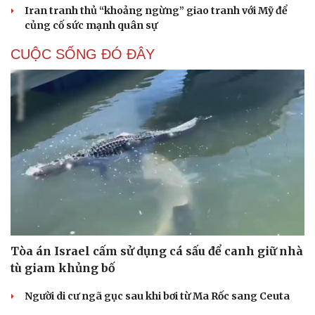
Iran tranh thủ “khoảng ngừng” giao tranh với Mỹ để
củng cố sức mạnh quân sự
CUỘC SỐNG ĐÓ ĐÂY
Tòa án Israel cấm sử dụng cá sấu để canh giữ nhà
tù giam khủng bố
Người di cư ngã gục sau khi bơi từ Ma Rốc sang Ceuta