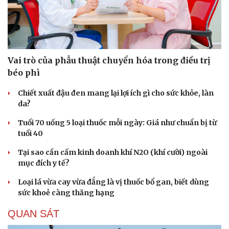
Du lịch
Podcast
Tư vấn
Câu chuyện thời sự
Săn Tour
Đọc truyện đêm khuya
check-in
Cửa sổ tình yêu
Kể chuyện cho bé
Vai trò của phẫu thuật chuyển hóa trong điều trị
Hạt giống tâm hồn
béo phì
Chiết xuất đậu đen mang lại lợi ích gì cho sức khỏe, làn
da?
Tuổi 70 uống 5 loại thuốc mỗi ngày: Giá như chuẩn bị từ
tuổi 40
Tại sao cần cấm kinh doanh khí N2O (khí cười) ngoài
mục đích y tế?
Loại lá vừa cay vừa đắng là vị thuốc bổ gan, biết dùng
sức khoẻ càng thăng hạng
QUAN SÁT