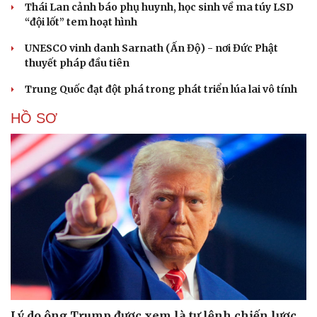
Thái Lan cảnh báo phụ huynh, học sinh về ma túy LSD
“đội lốt” tem hoạt hình
Cải chính
UNESCO vinh danh Sarnath (Ấn Độ) - nơi Đức Phật
thuyết pháp đầu tiên
Trung Quốc đạt đột phá trong phát triển lúa lai vô tính
HỒ SƠ
Lý do ông Trump được xem là tư lệnh chiến lược