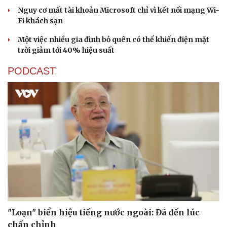
Nguy cơ mất tài khoản Microsoft chỉ vì kết nối mạng Wi-
Fi khách sạn
Một việc nhiều gia đình bỏ quên có thể khiến điện mặt
trời giảm tới 40% hiệu suất
PODCAST
Sức khỏe
Đời sống
Dinh dưỡng - món ngon
Nhà đẹp
Cây thuốc
Blog
Sản phụ khoa
Tình yêu - Gia đình
"Loạn" biển hiệu tiếng nước ngoài: Đã đến lúc
Nhi khoa
chấn chỉnh