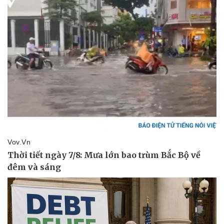
Pháp luật
Quân sự - Quốc phòng
Vụ án
Vũ khí
Tin nóng
Việt Nam
Tư vấn luật
Phân tích