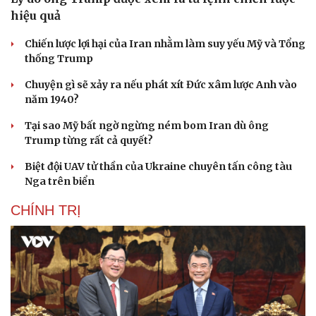
hiệu quả
Chiến lược lợi hại của Iran nhằm làm suy yếu Mỹ và Tổng
thống Trump
Chuyện gì sẽ xảy ra nếu phát xít Đức xâm lược Anh vào
năm 1940?
Tại sao Mỹ bất ngờ ngừng ném bom Iran dù ông
Trump từng rất cả quyết?
Biệt đội UAV tử thần của Ukraine chuyên tấn công tàu
Nga trên biển
CHÍNH TRỊ