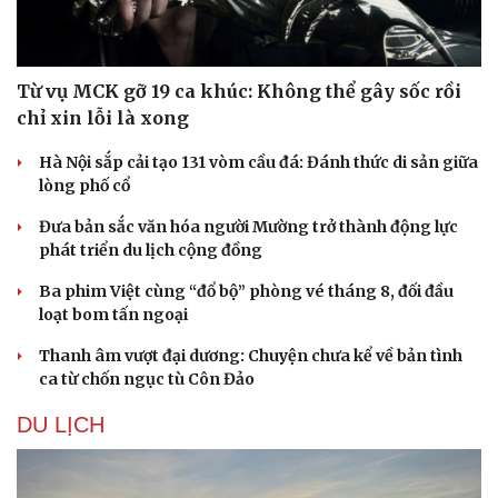
Từ vụ MCK gỡ 19 ca khúc: Không thể gây sốc rồi
chỉ xin lỗi là xong
Hà Nội sắp cải tạo 131 vòm cầu đá: Đánh thức di sản giữa
lòng phố cổ
Đưa bản sắc văn hóa người Mường trở thành động lực
phát triển du lịch cộng đồng
Ba phim Việt cùng “đổ bộ” phòng vé tháng 8, đối đầu
loạt bom tấn ngoại
Thanh âm vượt đại dương: Chuyện chưa kể về bản tình
ca từ chốn ngục tù Côn Đảo
DU LỊCH