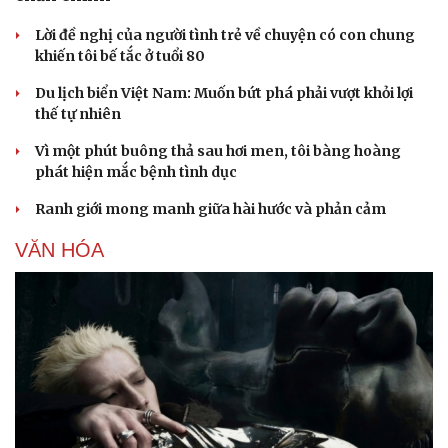
Nam khoa
Làm đẹp - giảm cân
Lời đề nghị của người tình trẻ về chuyện có con chung
Phòng mạch online
khiến tôi bế tắc ở tuổi 80
Ăn sạch sống khỏe
Du lịch biển Việt Nam: Muốn bứt phá phải vượt khỏi lợi
thế tự nhiên
Vì một phút buông thả sau hơi men, tôi bàng hoàng
phát hiện mắc bệnh tình dục
Ranh giới mong manh giữa hài hước và phản cảm
VĂN HÓA