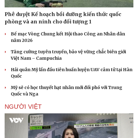
Phê duyệt Kế hoạch bồi dưỡng kiến thức quốc
phòng và an ninh cho đối tượng 1
Bế mạc Vòng Chung kết Hội thao Công an Nhân dân
năm 2026
Tăng cường tuyên truyền, bảo vệ vững chắc biên giới
Việt Nam – Campuchia
Hải quân Mỹ lần đầu tiên huấn luyện UAV cảm tử tại Hàn
Quốc
Mỹ sẽ có học thuyết hạt nhân mới đối phó với Trung
Quốc và Nga
Doanh nghiệp
Công nghệ
NGƯỜI VIỆT
Thông tin doanh nghiệp
Sành điệu
Doanh nghiệp 24h
Tin Công nghệ
Doanh nhân
Trải nghiệm
Vì cộng đồng
Chuyển đổi số