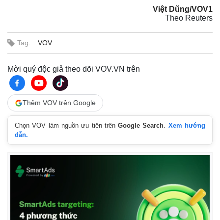
Việt Dũng/VOV1
Theo Reuters
Tag:
VOV
Mời quý độc giả theo dõi VOV.VN trên
Thêm VOV trên Google
Thế giới
Multimedia
Chọn VOV làm nguồn ưu tiên trên
Google Search
.
Xem hướng
Quan sát
Video
dẫn.
Cuộc sống đó đây
Ảnh
Hồ sơ
E-Magazine
Infographic