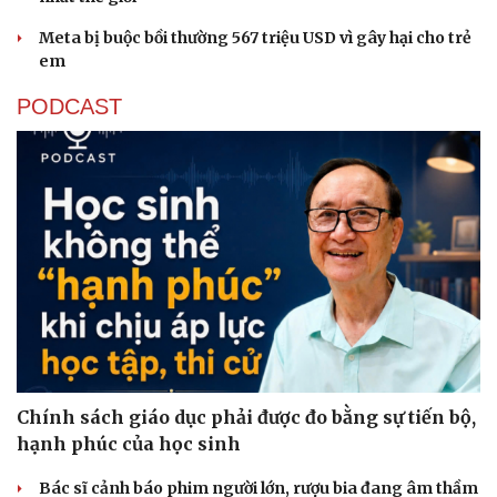
Meta bị buộc bồi thường 567 triệu USD vì gây hại cho trẻ
em
PODCAST
Sức khỏe
Đời sống
Dinh dưỡng - món ngon
Nhà đẹp
Cây thuốc
Blog
Sản phụ khoa
Tình yêu - Gia đình
Nhi khoa
Nam khoa
Làm đẹp - giảm cân
Phòng mạch online
Ăn sạch sống khỏe
Chính sách giáo dục phải được đo bằng sự tiến bộ,
hạnh phúc của học sinh
Bác sĩ cảnh báo phim người lớn, rượu bia đang âm thầm