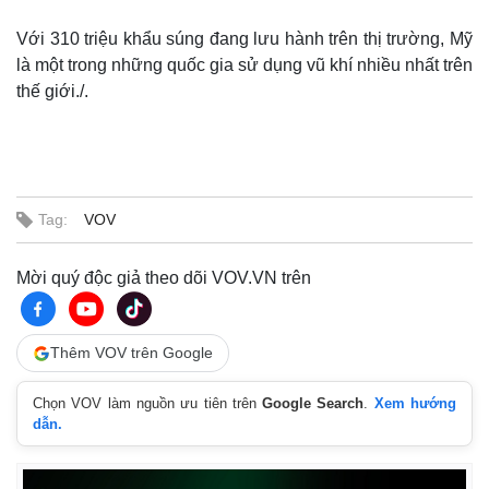
Với 310 triệu khẩu súng đang lưu hành trên thị trường, Mỹ
là một trong những quốc gia sử dụng vũ khí nhiều nhất trên
thế giới./.
Tag:
VOV
Thế giới
Multimedia
Quan sát
Video
Mời quý độc giả theo dõi VOV.VN trên
Cuộc sống đó đây
Ảnh
Hồ sơ
E-Magazine
Infographic
Thêm VOV trên Google
Chọn VOV làm nguồn ưu tiên trên
Google Search
.
Xem hướng
dẫn.