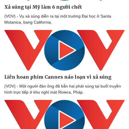
Xả súng tại Mỹ làm 6 người chết
(VOV) - Vụ xả súng diễn ra tại một trường Đại học ở Santa
Motanica, bang California.
Thể thao
Ô tô - Xe máy
Bóng đá
Ô tô
Lịch thi đấu bóng đá
Xe máy
Thế giới thể thao
Tư vấn
Liên hoan phim Cannes náo loạn vì xả súng
eSports
Hậu trường
(VOV) - Một người đàn ông đã bắn hai phát súng tại buổi truyền
hình trực tiếp ở khu nghỉ mát Riviera, Pháp.