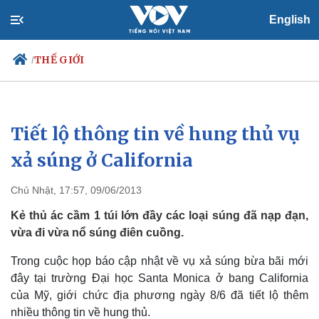
English
THẾ GIỚI
/
Tiết lộ thông tin về hung thủ vụ
Chính trị
Xã hội
Đảng
Tin 24h
xả súng ở California
Tổ chức nhân sự
Dự báo thời tiết
Quốc hội
Giáo dục
Chủ Nhật, 17:57, 09/06/2013
Nhận diện sự thật
Dấu ấn VOV
Việc làm
Kẻ thủ ác cầm 1 túi lớn đầy các loại súng đã nạp đạn,
Biển đảo
vừa đi vừa nổ súng điên cuồng.
Trong cuộc họp báo cập nhật về vụ xả súng bừa bãi mới
đây tại trường Đại học Santa Monica ở bang California
của Mỹ, giới chức địa phương ngày 8/6 đã tiết lộ thêm
nhiều thông tin về hung thủ.