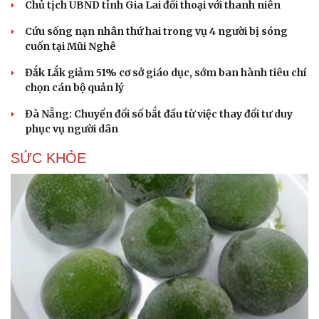
Chủ tịch UBND tỉnh Gia Lai đối thoại với thanh niên
Cứu sống nạn nhân thứ hai trong vụ 4 người bị sóng
cuốn tại Mũi Nghê
Đắk Lắk giảm 51% cơ sở giáo dục, sớm ban hành tiêu chí
chọn cán bộ quản lý
Đà Nẵng: Chuyển đổi số bắt đầu từ việc thay đổi tư duy
phục vụ người dân
SỨC KHỎE
Du lịch
Podcast
Tư vấn
Câu chuyện thời sự
Săn Tour
Đọc truyện đêm khuya
check-in
Cửa sổ tình yêu
Kể chuyện cho bé
Hạt giống tâm hồn