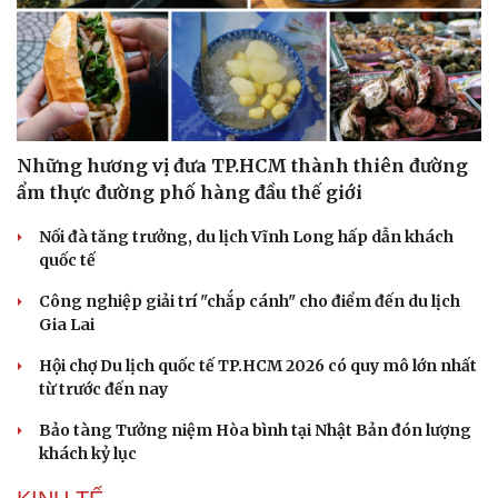
Những hương vị đưa TP.HCM thành thiên đường
ẩm thực đường phố hàng đầu thế giới
Nối đà tăng trưởng, du lịch Vĩnh Long hấp dẫn khách
quốc tế
Văn hóa
Giải trí
Công nghiệp giải trí "chắp cánh" cho điểm đến du lịch
Sân khấu - Điện ảnh
Nghệ sĩ
Gia Lai
Văn học
Thời trang
Âm nhạc
Sao Việt
Hội chợ Du lịch quốc tế TP.HCM 2026 có quy mô lớn nhất
Di sản
từ trước đến nay
Bảo tàng Tưởng niệm Hòa bình tại Nhật Bản đón lượng
khách kỷ lục