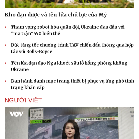
Kho đạn dược và tên lửa chủ lực của Mỹ
Tham vọng robot hóa quân đội, Ukraine đau đầu với
“ma trận” 550 biến thể
Đức tăng tốc chương trình UAV chiến đấu thông qua hợp
tác với Rolls-Royce
Doanh nghiệp
Công nghệ
Tên lửa đạn đạo Nga khoét sâu lỗ hổng phòng không
Thông tin doanh nghiệp
Sành điệu
Ukraine
Doanh nghiệp 24h
Tin Công nghệ
Doanh nhân
Trải nghiệm
Ban hành danh mục trang thiết bị phục vụ ứng phó tình
Vì cộng đồng
Chuyển đổi số
trạng khẩn cấp
NGƯỜI VIỆT