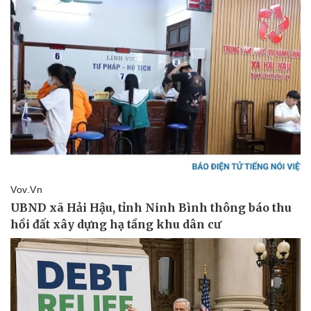
Kinh tế
Thị trường
Bất động sản
Giá vàng
Khởi nghiệp
Tiêu dùng
Tỷ giá
Chứng khoán
Giá cà phê