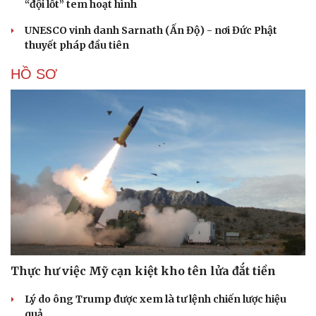
“đội lốt” tem hoạt hình
UNESCO vinh danh Sarnath (Ấn Độ) - nơi Đức Phật
thuyết pháp đầu tiên
HỒ SƠ
Thực hư việc Mỹ cạn kiệt kho tên lửa đắt tiền
Lý do ông Trump được xem là tư lệnh chiến lược hiệu
quả