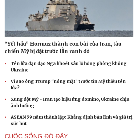
“Yết hầu” Hormuz thành con bài của Iran, tàu
chiến Mỹ bị đặt trước lằn ranh đỏ
Tên lửa đạn đạo Nga khoét sâu lỗ hổng phòng không
Ukraine
Vì sao ông Trump “nóng mặt” trước tin Mỹ thiếu tên
lửa?
Xung đột Mỹ - Iran tạo hiệu ứng domino, Ukraine chịu
ảnh hưởng
ASEAN 59 năm thành lập: Khẳng định bản lĩnh và giá trị
sức hút
CUỘC SỐNG ĐÓ ĐÂY