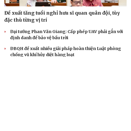
Đề xuất tăng tuổi nghỉ hưu sĩ quan quân đội, tùy
đặc thù từng vị trí
Đại tướng Phan Văn Giang: Cấp phép UAV phải gắn với
định danh để bảo vệ bầu trời
ĐBQH đề xuất nhiều giải pháp hoàn thiện Luật phòng
chống vũ khí hủy diệt hàng loạt
Việt Nam đồng hành cùng ASEAN bước vào giai đoạn
phát triển mới
Chủ tịch Quốc hội: Cảnh sát kinh tế là “thanh bảo kiếm”
chống tội phạm
QUAN SÁT