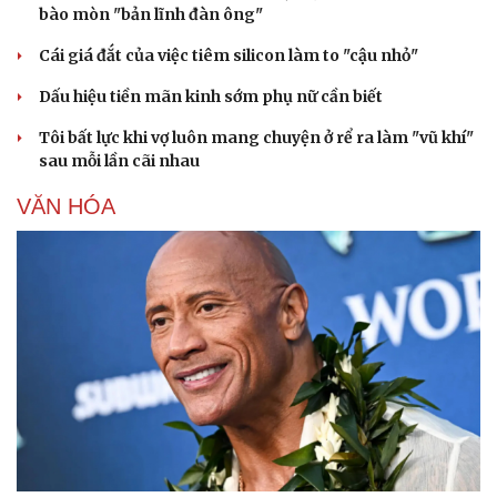
bào mòn "bản lĩnh đàn ông"
Cái giá đắt của việc tiêm silicon làm to "cậu nhỏ"
Dấu hiệu tiền mãn kinh sớm phụ nữ cần biết
Tôi bất lực khi vợ luôn mang chuyện ở rể ra làm "vũ khí"
sau mỗi lần cãi nhau
VĂN HÓA