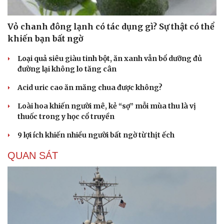
Vỏ chanh đông lạnh có tác dụng gì? Sự thật có thể
khiến bạn bất ngờ
Loại quả siêu giàu tinh bột, ăn xanh vẫn bổ dưỡng đủ
đường lại không lo tăng cân
Acid uric cao ăn măng chua được không?
Loài hoa khiến người mê, kẻ “sợ” mỗi mùa thu là vị
thuốc trong y học cổ truyền
9 lợi ích khiến nhiều người bất ngờ từ thịt ếch
QUAN SÁT