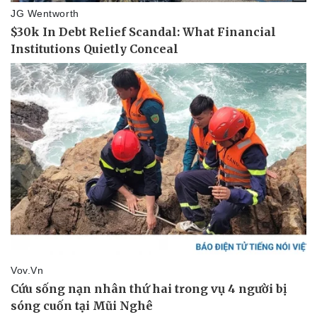
Pháp luật
Quân sự - Quốc phòng
Vụ án
Vũ khí
Tin nóng
Việt Nam
Tư vấn luật
Phân tích