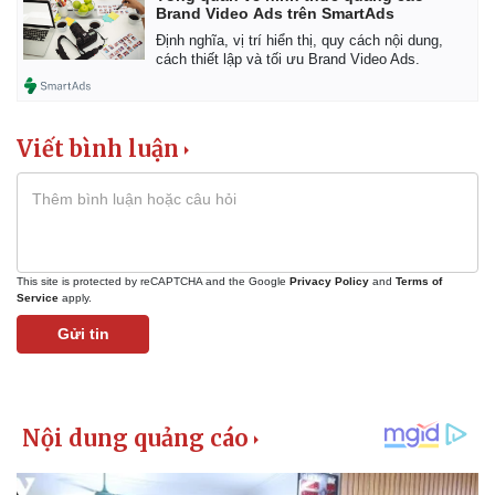
Brand Video Ads trên SmartAds
Định nghĩa, vị trí hiển thị, quy cách nội dung,
cách thiết lập và tối ưu Brand Video Ads.
Viết bình luận
This site is protected by reCAPTCHA and the Google
Privacy Policy
and
Terms of
Service
apply.
Gửi tin