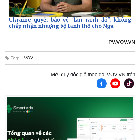
Ukraine quyết bảo vệ "lằn ranh đỏ", không
chấp nhận nhượng bộ lãnh thổ cho Nga
PV/VOV.VN
Tag:
VOV
Mời quý độc giả theo dõi VOV.VN trên