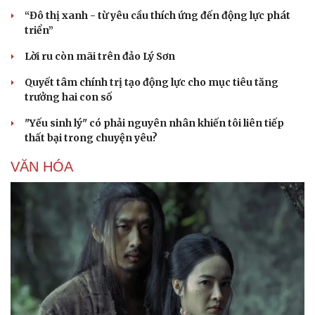
“Đô thị xanh - từ yêu cầu thích ứng đến động lực phát
triển”
Lời ru còn mãi trên đảo Lý Sơn
Quyết tâm chính trị tạo động lực cho mục tiêu tăng
trưởng hai con số
"Yếu sinh lý" có phải nguyên nhân khiến tôi liên tiếp
thất bại trong chuyện yêu?
VĂN HÓA
Sức khỏe
Đời sống
Dinh dưỡng - món ngon
Nhà đẹp
Cây thuốc
Blog
Sản phụ khoa
Tình yêu - Gia đình
Nhi khoa