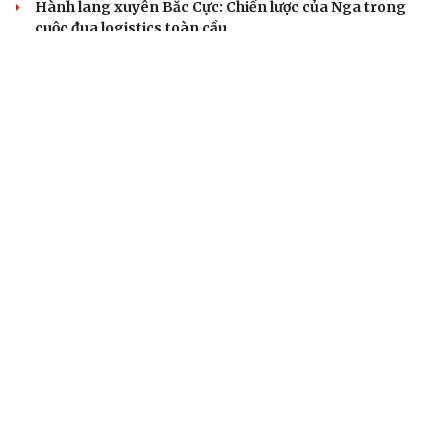
Hành lang xuyên Bắc Cực: Chiến lược của Nga trong
cuộc đua logistics toàn cầu
Thỏa thuận Hormuz dần thành hình sẽ là bước lùi với
Mỹ?
CUỘC SỐNG ĐÓ ĐÂY
Tòa án Israel cấm sử dụng cá sấu để canh giữ nhà
tù giam khủng bố