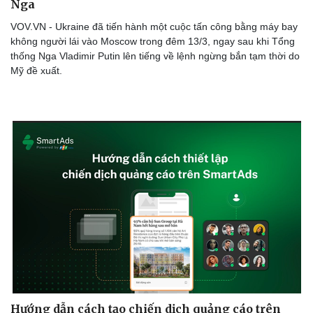
Nga
VOV.VN - Ukraine đã tiến hành một cuộc tấn công bằng máy bay
không người lái vào Moscow trong đêm 13/3, ngay sau khi Tổng
thống Nga Vladimir Putin lên tiếng về lệnh ngừng bắn tạm thời do
Mỹ đề xuất.
Thể thao
Ô tô - Xe máy
Bóng đá
Ô tô
Lịch thi đấu bóng đá
Xe máy
Thế giới thể thao
Tư vấn
eSports
Hậu trường
Hướng dẫn cách tạo chiến dịch quảng cáo trên