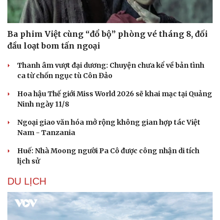
Nam khoa
Làm đẹp - giảm cân
Phòng mạch online
Ba phim Việt cùng “đổ bộ” phòng vé tháng 8, đối
Ăn sạch sống khỏe
đầu loạt bom tấn ngoại
Thanh âm vượt đại dương: Chuyện chưa kể về bản tình
ca từ chốn ngục tù Côn Đảo
Hoa hậu Thế giới Miss World 2026 sẽ khai mạc tại Quảng
Ninh ngày 11/8
Ngoại giao văn hóa mở rộng không gian hợp tác Việt
Nam - Tanzania
Huế: Nhà Moong người Pa Cô được công nhận di tích
lịch sử
DU LỊCH