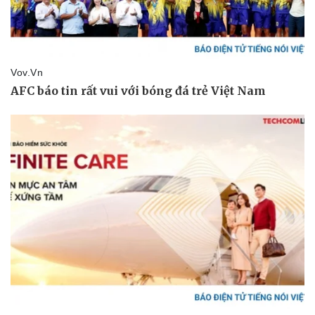
Kinh tế
Thị trường
Bất động sản
Giá vàng
Khởi nghiệp
Tiêu dùng
Tỷ giá
Chứng khoán
Giá cà phê