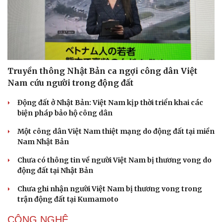
Truyền thông Nhật Bản ca ngợi công dân Việt
Nam cứu người trong động đất
Động đất ở Nhật Bản: Việt Nam kịp thời triển khai các
biện pháp bảo hộ công dân
Một công dân Việt Nam thiệt mạng do động đất tại miền
Nam Nhật Bản
Chưa có thông tin về người Việt Nam bị thương vong do
Doanh nghiệp
Công nghệ
động đất tại Nhật Bản
Thông tin doanh nghiệp
Sành điệu
Chưa ghi nhận người Việt Nam bị thương vong trong
Doanh nghiệp 24h
Tin Công nghệ
trận động đất tại Kumamoto
Doanh nhân
Trải nghiệm
Vì cộng đồng
Chuyển đổi số
CÔNG NGHỆ