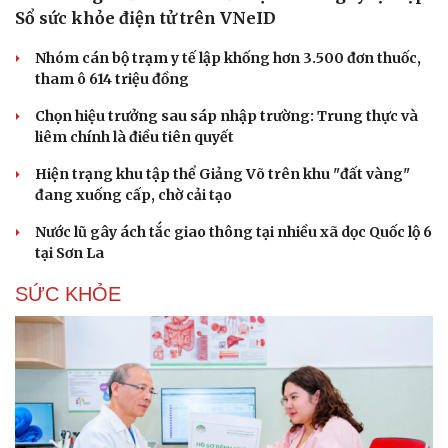
Sổ sức khỏe điện tử trên VNeID
Nhóm cán bộ trạm y tế lập khống hơn 3.500 đơn thuốc,
tham ô 614 triệu đồng
Chọn hiệu trưởng sau sáp nhập trường: Trung thực và
liêm chính là điều tiên quyết
Hiện trạng khu tập thể Giảng Võ trên khu "đất vàng"
đang xuống cấp, chờ cải tạo
Nước lũ gây ách tắc giao thông tại nhiều xã dọc Quốc lộ 6
tại Sơn La
SỨC KHỎE