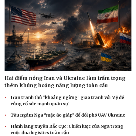
Du lịch
Podcast
Tư vấn
Câu chuyện thời sự
Săn Tour
Đọc truyện đêm khuya
check-in
Cửa sổ tình yêu
Kể chuyện cho bé
Hạt giống tâm hồn
Hai điểm nóng Iran và Ukraine làm trầm trọng
thêm khủng hoảng năng lượng toàn cầu
Iran tranh thủ “khoảng ngừng” giao tranh với Mỹ để
củng cố sức mạnh quân sự
Tàu ngầm Nga "mặc áo giáp” để đối phó UAV Ukraine
Hành lang xuyên Bắc Cực: Chiến lược của Nga trong
cuộc đua logistics toàn cầu