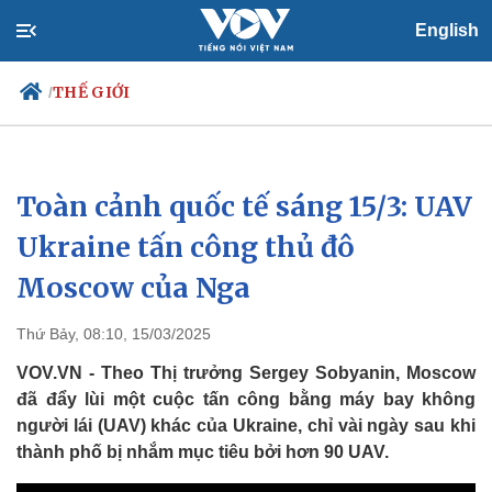
English
THẾ GIỚI
/
Toàn cảnh quốc tế sáng 15/3: UAV
Chính trị
Xã hội
Đảng
Tin 24h
Ukraine tấn công thủ đô
Tổ chức nhân sự
Dự báo thời tiết
Moscow của Nga
Quốc hội
Giáo dục
Nhận diện sự thật
Dấu ấn VOV
Việc làm
Thứ Bảy, 08:10, 15/03/2025
Biển đảo
VOV.VN - Theo Thị trưởng Sergey Sobyanin, Moscow
đã đẩy lùi một cuộc tấn công bằng máy bay không
người lái (UAV) khác của Ukraine, chỉ vài ngày sau khi
thành phố bị nhắm mục tiêu bởi hơn 90 UAV.