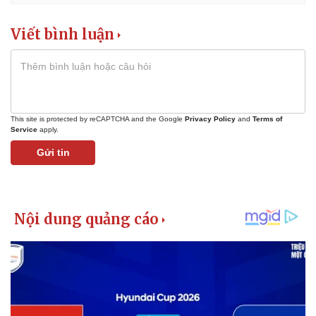
Viết bình luận
This site is protected by reCAPTCHA and the Google
Privacy Policy
and
Terms of
Service
apply.
Gửi tin