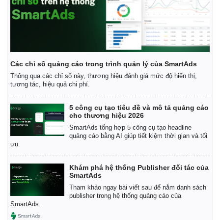
Các chỉ số quảng cáo trong trình quản lý của SmartAds
Thông qua các chỉ số này, thương hiệu đánh giá mức độ hiển thị,
tương tác, hiệu quả chi phí.
5 công cụ tạo tiêu đề và mô tả quảng cáo
cho thương hiệu 2026
Thế giới
Multimedia
SmartAds tổng hợp 5 công cụ tạo headline
Quan sát
Video
quảng cáo bằng AI giúp tiết kiệm thời gian và tối
ưu.
Cuộc sống đó đây
Ảnh
Hồ sơ
E-Magazine
Infographic
Khám phá hệ thống Publisher đối tác của
SmartAds
Tham khảo ngay bài viết sau để nắm danh sách
publisher trong hệ thống quảng cáo của
SmartAds.