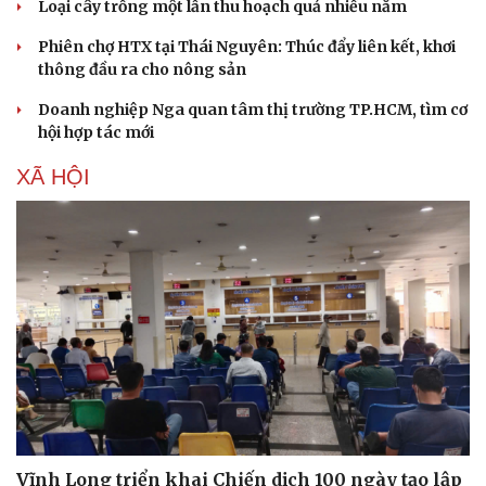
Văn hóa
Giải trí
Loại cây trồng một lần thu hoạch quả nhiều năm
Sân khấu - Điện ảnh
Nghệ sĩ
Phiên chợ HTX tại Thái Nguyên: Thúc đẩy liên kết, khơi
Văn học
Thời trang
thông đầu ra cho nông sản
Âm nhạc
Sao Việt
Di sản
Doanh nghiệp Nga quan tâm thị trường TP.HCM, tìm cơ
hội hợp tác mới
XÃ HỘI
Vĩnh Long triển khai Chiến dịch 100 ngày tạo lập