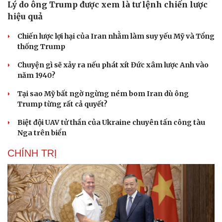
Lý do ông Trump được xem là tư lệnh chiến lược
hiệu quả
Cải chính
Chiến lược lợi hại của Iran nhằm làm suy yếu Mỹ và Tổng
thống Trump
Chuyện gì sẽ xảy ra nếu phát xít Đức xâm lược Anh vào
năm 1940?
Tại sao Mỹ bất ngờ ngừng ném bom Iran dù ông
Trump từng rất cả quyết?
Biệt đội UAV tử thần của Ukraine chuyên tấn công tàu
Nga trên biển
CHÍNH TRỊ