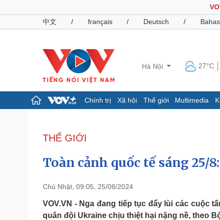
VO
中文
/
français
/
Deutsch
/
Bahas
27°C
Hà Nội
Chính trị
Xã hội
Thế giới
Multimedia
K
Chính trị
Xã hội
Đảng
Tin 24h
THẾ GIỚI
Tổ chức nhân sự
Dự báo thời tiết
Quốc hội
Giáo dục
Toàn cảnh quốc tế sáng 25/8
Nhận diện sự thật
Dấu ấn VOV
Việc làm
Biển đảo
Chủ Nhật, 09:05, 25/08/2024
Pháp luật
Quân sự - Quốc phòng
VOV.VN - Nga đang tiếp tục đẩy lùi các cuộc t
quân đội Ukraine chịu thiệt hại nặng nề, theo
Vụ án
Vũ khí