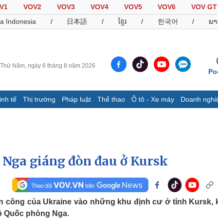
V1
VOV2
VOV3
VOV4
VOV5
VOV6
VOV GT
a Indonesia
/
日本語
/
ខ្មែរ
/
한국어
/
ພາ
Thứ Năm, ngày 6 tháng 8 năm 2026
Po
inh tế
Thị trường
Pháp luật
Thể thao
Ô tô - Xe máy
Doanh nghi
Thế giới
Multimedia
K
Quan sát
Video
B
Cuộc sống đó đây
Ảnh
K
Hồ sơ
E-Magazine
: Nga giáng đòn đau ở Kursk
Infographic
Thể thao
Ô tô - Xe máy
D
ấn công của Ukraine vào những khu định cư ở tỉnh Kursk, 
 Bộ Quốc phòng Nga.
Bóng đá
Ô tô
T