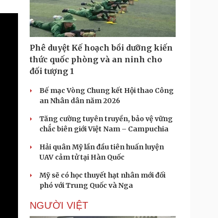
Doanh nghiệp 24h
Tin Công nghệ
Doanh nhân
Trải nghiệm
ì cộng đồng
Chuyển đổi số
Phê duyệt Kế hoạch bồi dưỡng kiến
u lịch
Podcast
thức quốc phòng và an ninh cho
Tư vấn
Câu chuyện thời sự
đối tượng 1
Săn Tour
Đọc truyện đêm khuya
heck-in
Cửa sổ tình yêu
Bế mạc Vòng Chung kết Hội thao Công
Kể chuyện cho bé
an Nhân dân năm 2026
Hạt giống tâm hồn
Tăng cường tuyên truyền, bảo vệ vững
chắc biên giới Việt Nam – Campuchia
Hải quân Mỹ lần đầu tiên huấn luyện
UAV cảm tử tại Hàn Quốc
Mỹ sẽ có học thuyết hạt nhân mới đối
phó với Trung Quốc và Nga
NGƯỜI VIỆT