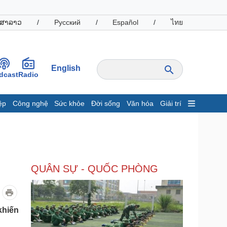
ສາລາວ
/
Русский
/
Español
/
ไทย
English
dcast
Radio
ệp
Công nghệ
Sức khỏe
Đời sống
Văn hóa
Giải trí
inh tế
Thị trường
ất động sản
Giá vàng
hởi nghiệp
Tiêu dùng
Tỷ giá
QUÂN SỰ - QUỐC PHÒNG
Chứng khoán
Giá cà phê
oanh nghiệp
Công nghệ
khiến
hông tin doanh nghiệp
Sành điệu