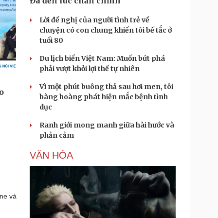
Đã đến lúc chấn chỉnh
Lời đề nghị của người tình trẻ về
chuyện có con chung khiến tôi bế tắc ở
tuổi 80
Du lịch biển Việt Nam: Muốn bứt phá
phải vượt khỏi lợi thế tự nhiên
Vì một phút buông thả sau hơi men, tôi
bàng hoàng phát hiện mắc bệnh tình
dục
Ranh giới mong manh giữa hài hước và
phản cảm
VĂN HÓA
ne và