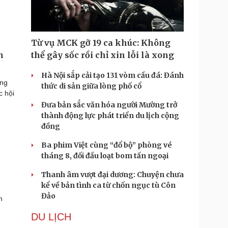
Từ vụ MCK gỡ 19 ca khúc: Không
n
thể gây sốc rồi chỉ xin lỗi là xong
Hà Nội sắp cải tạo 131 vòm cầu đá: Đánh
ổng
thức di sản giữa lòng phố cổ
c hội
Đưa bản sắc văn hóa người Mường trở
thành động lực phát triển du lịch cộng
đồng
Ba phim Việt cùng “đổ bộ” phòng vé
tháng 8, đối đầu loạt bom tấn ngoại
Thanh âm vượt đại dương: Chuyện chưa
kể về bản tình ca từ chốn ngục tù Côn
Đảo
h
DU LỊCH