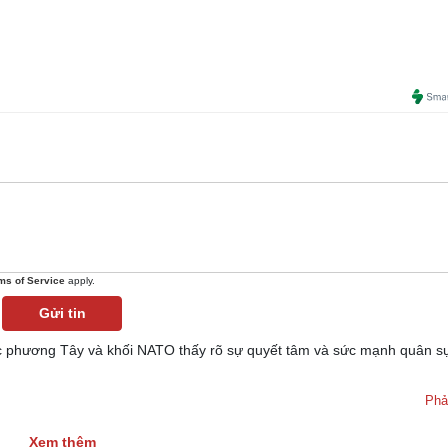
ms of Service
apply.
Gửi tin
 phương Tây và khối NATO thấy rõ sự quyết tâm và sức mạnh quân s
Phả
Xem thêm