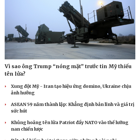
check-in
Cửa sổ tình yêu
Kể chuyện cho bé
Hạt giống tâm hồn
Vì sao ông Trump “nóng mặt” trước tin Mỹ thiếu
tên lửa?
Xung đột Mỹ - Iran tạo hiệu ứng domino, Ukraine chịu
ảnh hưởng
ASEAN 59 năm thành lập: Khẳng định bản lĩnh và giá trị
sức hút
Khủng hoảng tên lửa Patriot đẩy NATO vào thế lưỡng
nan chiến lược