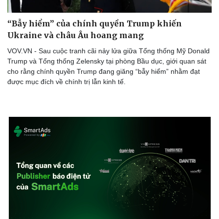
“Bẫy hiểm” của chính quyền Trump khiến
Ukraine và châu Âu hoang mang
VOV.VN - Sau cuộc tranh cãi nảy lửa giữa Tổng thống Mỹ Donald
Trump và Tổng thống Zelensky tại phòng Bầu dục, giới quan sát
cho rằng chính quyền Trump đang giăng “bẫy hiểm” nhằm đạt
được mục đích về chính trị lẫn kinh tế.
Thể thao
Ô tô - Xe máy
Bóng đá
Ô tô
Lịch thi đấu bóng đá
Xe máy
Thế giới thể thao
Tư vấn
eSports
Hậu trường