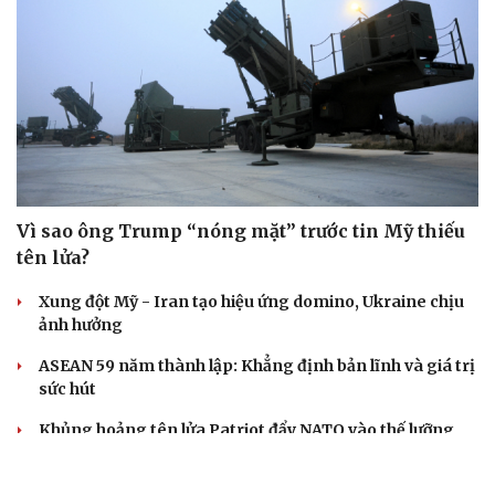
Vì sao ông Trump “nóng mặt” trước tin Mỹ thiếu
tên lửa?
Xung đột Mỹ - Iran tạo hiệu ứng domino, Ukraine chịu
ảnh hưởng
ASEAN 59 năm thành lập: Khẳng định bản lĩnh và giá trị
sức hút
Khủng hoảng tên lửa Patriot đẩy NATO vào thế lưỡng
nan chiến lược
Đột phá hiếm hoi tại Gaza giữa những hoài nghi