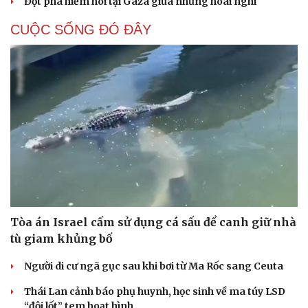
Đột phá hiếm hoi tại Gaza giữa những hoài nghi
CUỘC SỐNG ĐÓ ĐÂY
Tòa án Israel cấm sử dụng cá sấu để canh giữ nhà
tù giam khủng bố
Người di cư ngã gục sau khi bơi từ Ma Rốc sang Ceuta
Thái Lan cảnh báo phụ huynh, học sinh về ma túy LSD
“đội lốt” tem hoạt hình