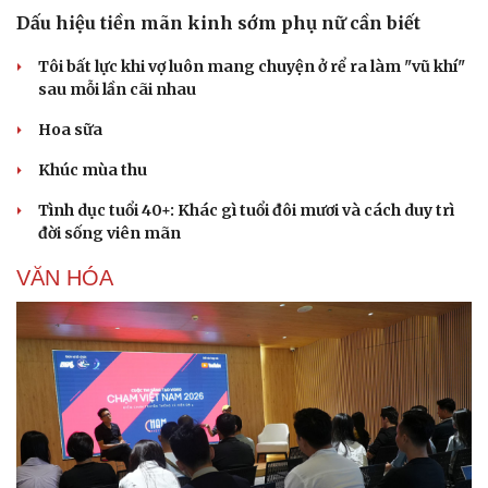
Dấu hiệu tiền mãn kinh sớm phụ nữ cần biết
Tôi bất lực khi vợ luôn mang chuyện ở rể ra làm "vũ khí"
sau mỗi lần cãi nhau
Hoa sữa
Khúc mùa thu
Tình dục tuổi 40+: Khác gì tuổi đôi mươi và cách duy trì
đời sống viên mãn
VĂN HÓA
Sức khỏe
Đời sống
Dinh dưỡng - món ngon
Nhà đẹp
Cây thuốc
Blog
Sản phụ khoa
Tình yêu - Gia đình
Nhi khoa
Nam khoa
Làm đẹp - giảm cân