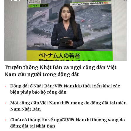
Truyền thông Nhật Bản ca ngợi công dân Việt
Nam cứu người trong động đất
Doanh nghiệp
Công nghệ
Động đất ở Nhật Bản: Việt Nam kịp thời triển khai các
biện pháp bảo hộ công dân
Thông tin doanh nghiệp
Sành điệu
Doanh nghiệp 24h
Tin Công nghệ
Một công dân Việt Nam thiệt mạng do động đất tại miền
Doanh nhân
Trải nghiệm
Nam Nhật Bản
Vì cộng đồng
Chuyển đổi số
Chưa có thông tin về người Việt Nam bị thương vong do
động đất tại Nhật Bản