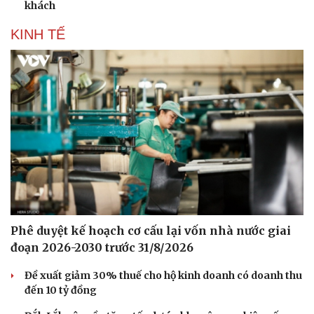
khách
KINH TẾ
Phê duyệt kế hoạch cơ cấu lại vốn nhà nước giai
đoạn 2026-2030 trước 31/8/2026
Văn hóa
Giải trí
Đề xuất giảm 30% thuế cho hộ kinh doanh có doanh thu
đến 10 tỷ đồng
Sân khấu - Điện ảnh
Nghệ sĩ
Văn học
Thời trang