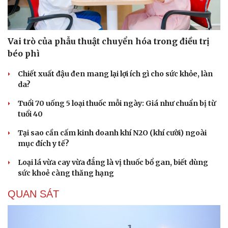
Vai trò của phẫu thuật chuyển hóa trong điều trị
béo phì
Chiết xuất đậu đen mang lại lợi ích gì cho sức khỏe, làn
da?
Tuổi 70 uống 5 loại thuốc mỗi ngày: Giá như chuẩn bị từ
tuổi 40
Tại sao cần cấm kinh doanh khí N2O (khí cười) ngoài
mục đích y tế?
Loại lá vừa cay vừa đắng là vị thuốc bổ gan, biết dùng
sức khoẻ càng thăng hạng
QUAN SÁT
Du lịch
Podcast
Tư vấn
Câu chuyện thời sự
Săn Tour
Đọc truyện đêm khuya