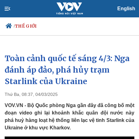
English
THẾ GIỚI
/
Toàn cảnh quốc tế sáng 4/3: Nga
Chính trị
Xã hội
Đảng
Tin 24h
đánh áp đảo, phá hủy trạm
Tổ chức nhân sự
Dự báo thời tiết
Starlink của Ukraine
Quốc hội
Giáo dục
Nhận diện sự thật
Dấu ấn VOV
Việc làm
Thứ Ba, 08:37, 04/03/2025
Biển đảo
VOV.VN - Bộ Quốc phòng Nga gần đây đã công bố một
đoạn video ghi lại khoảnh khắc quân đội nước này
phá huỷ hàng loạt hệ thống liên lạc vệ tinh Starlink của
Ukraine ở khu vực Kharkov.