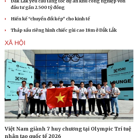
Đắk Lắk yêu cầu tăng tốc dự án khu công nghiệp vốn
Âm nhạc
Sao Việt
đầu tư gần 2.500 tỷ đồng
Di sản
Hiến kế “chuyển đổi kép" cho kinh tế
Tháp sầu riêng hình chiếc gùi cao 18m ở Đắk Lắk
XÃ HỘI
Việt Nam giành 7 huy chương tại Olympic Trí tuệ
nhân tạo quốc tế 2026