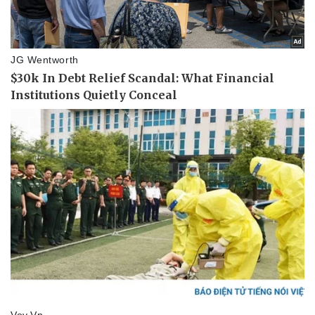
Kinh tế
Thị trường
Bất động sản
Giá vàng
Khởi nghiệp
Tiêu dùng
Tỷ giá
Chứng khoán
Giá cà phê