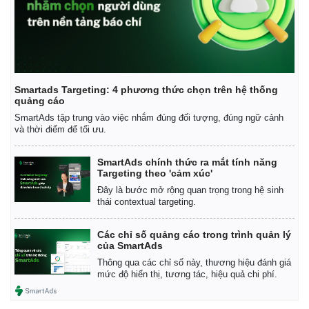
Smartads Targeting: 4 phương thức chọn trên hệ thống
quảng cáo
SmartAds tập trung vào việc nhắm đúng đối tượng, đúng ngữ cảnh
và thời điểm để tối ưu.
SmartAds chính thức ra mắt tính năng
Thế giới
Multimedia
Targeting theo 'cảm xúc'
Quan sát
Video
Đây là bước mở rộng quan trọng trong hệ sinh
Cuộc sống đó đây
Ảnh
thái contextual targeting.
Hồ sơ
E-Magazine
Infographic
Các chỉ số quảng cáo trong trình quản lý
của SmartAds
Thông qua các chỉ số này, thương hiệu đánh giá
mức độ hiển thị, tương tác, hiệu quả chi phí.