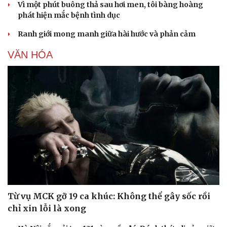
Vì một phút buông thả sau hơi men, tôi bàng hoàng
phát hiện mắc bệnh tình dục
Ranh giới mong manh giữa hài hước và phản cảm
VĂN HÓA
Từ vụ MCK gỡ 19 ca khúc: Không thể gây sốc rồi
chỉ xin lỗi là xong