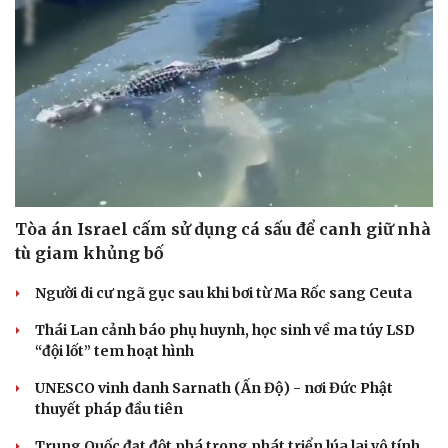
Tòa án Israel cấm sử dụng cá sấu để canh giữ nhà
tù giam khủng bố
Người di cư ngã gục sau khi bơi từ Ma Rốc sang Ceuta
Thái Lan cảnh báo phụ huynh, học sinh về ma túy LSD
“đội lốt” tem hoạt hình
UNESCO vinh danh Sarnath (Ấn Độ) - nơi Đức Phật
thuyết pháp đầu tiên
Trung Quốc đạt đột phá trong phát triển lúa lai vô tính