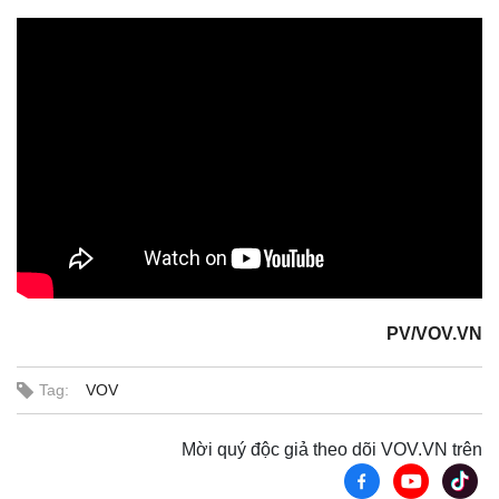
PV/VOV.VN
Tag:
VOV
Mời quý độc giả theo dõi VOV.VN trên