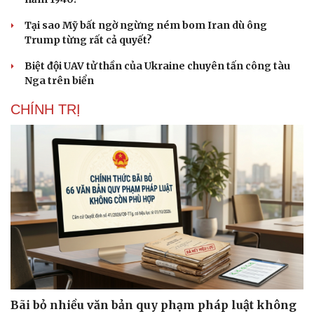
Tại sao Mỹ bất ngờ ngừng ném bom Iran dù ông
Trump từng rất cả quyết?
Biệt đội UAV tử thần của Ukraine chuyên tấn công tàu
Nga trên biển
CHÍNH TRỊ
Cải chính
Bãi bỏ nhiều văn bản quy phạm pháp luật không