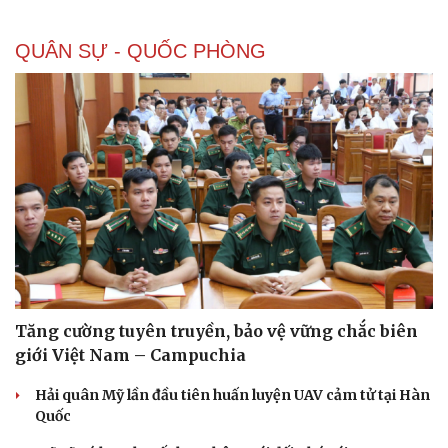
Thể thao
Ô tô - Xe máy
Bóng đá
Ô tô
QUÂN SỰ - QUỐC PHÒNG
Lịch thi đấu bóng đá
Xe máy
Thế giới thể thao
Tư vấn
eSports
Hậu trường
Tăng cường tuyên truyền, bảo vệ vững chắc biên
giới Việt Nam – Campuchia
Hải quân Mỹ lần đầu tiên huấn luyện UAV cảm tử tại Hàn
Quốc