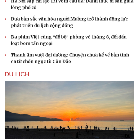
Hà Nội sắp cải tạo 131 vòm cầu đá: Đánh thức di sản giữa
lòng phố cổ
Đưa bản sắc văn hóa người Mường trở thành động lực
phát triển du lịch cộng đồng
Ba phim Việt cùng “đổ bộ” phòng vé tháng 8, đối đầu
loạt bom tấn ngoại
Sức khỏe
Đời sống
Thanh âm vượt đại dương: Chuyện chưa kể về bản tình
Dinh dưỡng - món ngon
Nhà đẹp
ca từ chốn ngục tù Côn Đảo
Cây thuốc
Blog
Sản phụ khoa
Tình yêu - Gia đình
DU LỊCH
Nhi khoa
Nam khoa
Làm đẹp - giảm cân
Phòng mạch online
Ăn sạch sống khỏe