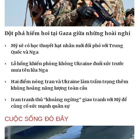
Đột phá hiếm hoi tại Gaza giữa những hoài nghi
Mỹ sẽ có học thuyết hạt nhân mới đối phó với Trung
Quốc và Nga
Lỗ hổng khiến phòng không Ukraine đuối sức trước
mưa tên lửa Nga
Hai điểm nóng Iran và Ukraine làm trầm trọng thêm
khủng hoảng năng lượng toàn cầu
Iran tranh thủ “khoảng ngừng” giao tranh với Mỹ để
củng cố sức mạnh quân sự
Du lịch
Podcast
Tư vấn
Câu chuyện thời sự
CUỘC SỐNG ĐÓ ĐÂY
Săn Tour
Đọc truyện đêm khuya
check-in
Cửa sổ tình yêu
Kể chuyện cho bé