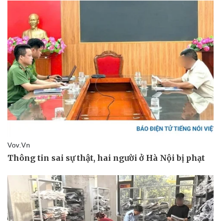
Kinh tế
Thị trường
Bất động sản
Giá vàng
Khởi nghiệp
Tiêu dùng
Tỷ giá
Chứng khoán