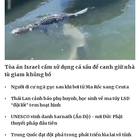
Hạt giống tâm hồn
Tòa án Israel cấm sử dụng cá sấu để canh giữ nhà
tù giam khủng bố
Người di cư ngã gục sau khi bơi từ Ma Rốc sang Ceuta
Thái Lan cảnh báo phụ huynh, học sinh về ma túy LSD
“đội lốt” tem hoạt hình
UNESCO vinh danh Sarnath (Ấn Độ) - nơi Đức Phật
thuyết pháp đầu tiên
Trung Quốc đạt đột phá trong phát triển lúa lai vô tính