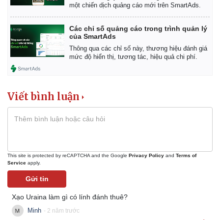
một chiến dịch quảng cáo mới trên SmartAds.
Các chỉ số quảng cáo trong trình quản lý
của SmartAds
Thông qua các chỉ số này, thương hiệu đánh giá
mức độ hiển thị, tương tác, hiệu quả chi phí.
Viết bình luận
Thế giới
Multimedia
Quan sát
Video
This site is protected by reCAPTCHA and the Google
Privacy Policy
and
Terms of
Service
apply.
Cuộc sống đó đây
Ảnh
Hồ sơ
E-Magazine
Gửi tin
Infographic
Xạo Uraina làm gì có lính đánh thuê?
Minh
- 2 năm trước