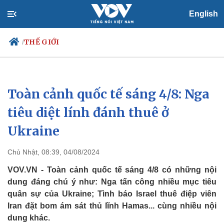
English
THẾ GIỚI
/
Toàn cảnh quốc tế sáng 4/8: Nga
Chính trị
Xã hội
Đảng
Tin 24h
tiêu diệt lính đánh thuê ở
Tổ chức nhân sự
Dự báo thời tiết
Ukraine
Quốc hội
Giáo dục
Nhận diện sự thật
Dấu ấn VOV
Việc làm
Chủ Nhật, 08:39, 04/08/2024
Biển đảo
VOV.VN - Toàn cảnh quốc tế sáng 4/8 có những nội
dung đáng chú ý như: Nga tấn công nhiều mục tiêu
quân sự của Ukraine; Tình báo Israel thuê điệp viên
Iran đặt bom ám sát thủ lĩnh Hamas... cùng nhiều nội
dung khác.