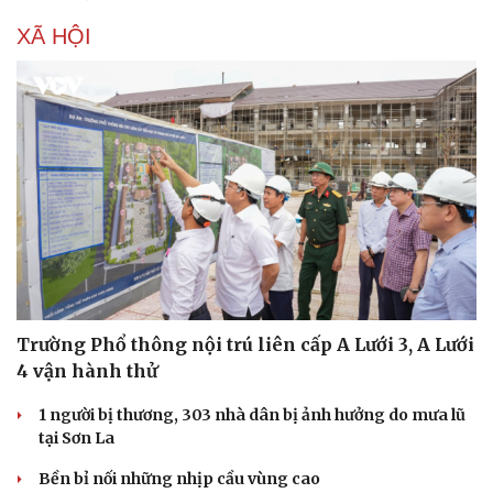
XÃ HỘI
Văn hóa
Giải trí
Trường Phổ thông nội trú liên cấp A Lưới 3, A Lưới
Sân khấu - Điện ảnh
Nghệ sĩ
4 vận hành thử
Văn học
Thời trang
Âm nhạc
Sao Việt
1 người bị thương, 303 nhà dân bị ảnh hưởng do mưa lũ
Di sản
tại Sơn La
Bền bỉ nối những nhịp cầu vùng cao