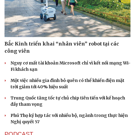
Doanh nghiệp
Công nghệ
Thông tin doanh nghiệp
Sành điệu
Doanh nghiệp 24h
Tin Công nghệ
Bắc Kinh triển khai “nhân viên” robot tại các
Doanh nhân
Trải nghiệm
công viên
Vì cộng đồng
Chuyển đổi số
Nguy cơ mất tài khoản Microsoft chỉ vì kết nối mạng Wi-
Fi khách sạn
Một việc nhiều gia đình bỏ quên có thể khiến điện mặt
trời giảm tới 40% hiệu suất
Trung Quốc tăng tốc tự chủ chip tiên tiến với kế hoạch
đầy tham vọng
Phú Thọ ký hợp tác với nhiều bộ, ngành trong thực hiện
Nghị quyết 57
PODCAST