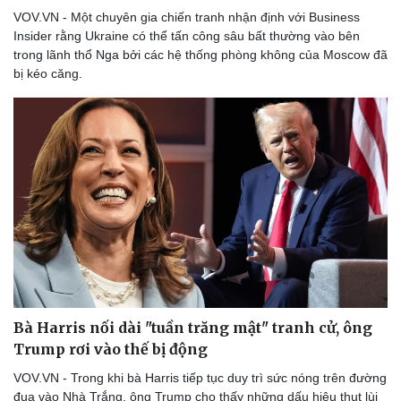
Vụ án
Vũ khí
VOV.VN - Một chuyên gia chiến tranh nhận định với Business
Tin nóng
Việt Nam
Insider rằng Ukraine có thể tấn công sâu bất thường vào bên
Tư vấn luật
Phân tích
trong lãnh thổ Nga bởi các hệ thống phòng không của Moscow đã
bị kéo căng.
Bà Harris nối dài "tuần trăng mật" tranh cử, ông
Trump rơi vào thế bị động
VOV.VN - Trong khi bà Harris tiếp tục duy trì sức nóng trên đường
đua vào Nhà Trắng, ông Trump cho thấy những dấu hiệu thụt lùi