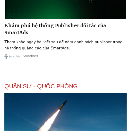
Thể thao
Ô tô - Xe máy
Bóng đá
Ô tô
Lịch thi đấu bóng đá
Xe máy
Thế giới thể thao
Tư vấn
Khám phá hệ thống Publisher đối tác của
eSports
SmartAds
Hậu trường
Tham khảo ngay bài viết sau để nắm danh sách publisher trong
hệ thống quảng cáo của SmartAds.
| SmartAds
QUÂN SỰ - QUỐC PHÒNG