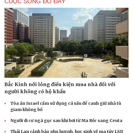
CUỘC SỐNG ĐÓ ĐÂY
Hạt giống tâm hồn
Bắc Kinh nới lỏng điều kiện mua nhà đối với
người không có hộ khẩu
Tòa án Israel cấm sử dụng cá sấu để canh giữ nhà tù
giam khủng bố
Người di cư ngã gục sau khi bơi từ Ma Rốc sang Ceuta
Thái Lan cảnh báo phụ huynh, học sinh về ma túy LSD