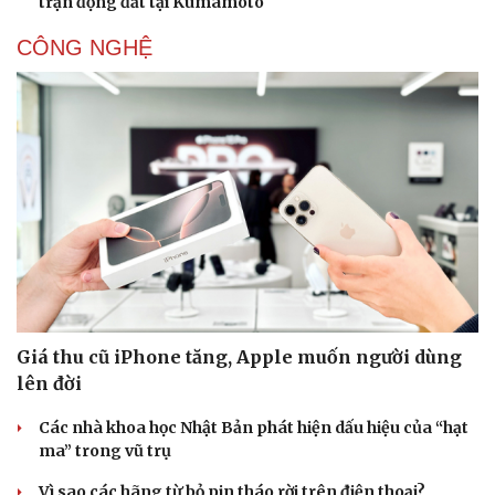
trận động đất tại Kumamoto
CÔNG NGHỆ
Doanh nghiệp
Công nghệ
Thông tin doanh nghiệp
Sành điệu
Doanh nghiệp 24h
Tin Công nghệ
Doanh nhân
Trải nghiệm
Vì cộng đồng
Chuyển đổi số
Giá thu cũ iPhone tăng, Apple muốn người dùng
lên đời
Các nhà khoa học Nhật Bản phát hiện dấu hiệu của “hạt
ma” trong vũ trụ
Vì sao các hãng từ bỏ pin tháo rời trên điện thoại?