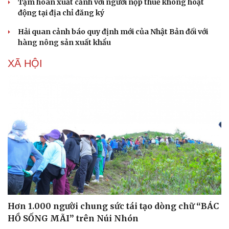
Tạm hoãn xuất cảnh với người nộp thuế không hoạt
động tại địa chỉ đăng ký
Hải quan cảnh báo quy định mới của Nhật Bản đối với
hàng nông sản xuất khẩu
XÃ HỘI
Văn hóa
Giải trí
Sân khấu - Điện ảnh
Nghệ sĩ
Văn học
Thời trang
Âm nhạc
Sao Việt
Di sản
Hơn 1.000 người chung sức tái tạo dòng chữ “BÁC
HỒ SỐNG MÃI” trên Núi Nhón