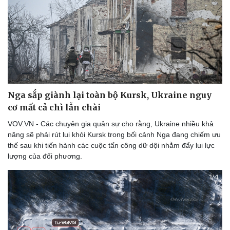
Vụ án
Vũ khí
Tin nóng
Việt Nam
Tư vấn luật
Phân tích
Nga sắp giành lại toàn bộ Kursk, Ukraine nguy
cơ mất cả chì lẫn chài
VOV.VN - Các chuyên gia quân sự cho rằng, Ukraine nhiều khả
năng sẽ phải rút lui khỏi Kursk trong bối cảnh Nga đang chiếm ưu
thế sau khi tiến hành các cuộc tấn công dữ dội nhằm đẩy lui lực
lượng của đối phương.