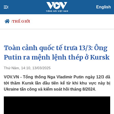
English
THẾ GIỚI
/
Toàn cảnh quốc tế trưa 13/3: Ông
Chính trị
Xã hội
Đảng
Tin 24h
Putin ra mệnh lệnh thép ở Kursk
Tổ chức nhân sự
Dự báo thời tiết
Quốc hội
Giáo dục
Thứ Năm, 14:10, 13/03/2025
Nhận diện sự thật
Dấu ấn VOV
Việc làm
VOV.VN - Tổng thống Nga Vladimir Putin ngày 12/3 đã
Biển đảo
tới thăm Kursk lần đầu tiên kể từ khi khu vực này bị
Ukraine tấn công và kiểm soát hồi tháng 8/2024.