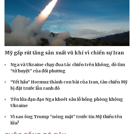
Mỹ gấp rút tăng sản xuất vũ khí vì chiến sự Iran
Nga và Ukraine chạy đua tác chiến trên không, dò tìm
“tử huyệt” của đối phương
“Yết hầu” Hormuz thành con bài của Iran, tàu chiến Mỹ
bị đặt trước lằn ranh đỏ
Tên lửa đạn đạo Nga khoét sâu lỗ hổng phòng không
Ukraine
Du lịch
Podcast
Tư vấn
Câu chuyện thời sự
Vì sao ông Trump “nóng mặt” trước tin Mỹ thiếu tên
Săn Tour
Đọc truyện đêm khuya
lửa?
check-in
Cửa sổ tình yêu
Kể chuyện cho bé