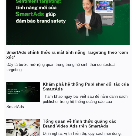
SmartAds chính thức ra mắt tính năng Targeting theo 'cảm
xúc'
Đây là bước mở rộng quan trọng trong hệ sinh thái contextual
targeting.
Khám phá hệ thống Publisher đối tác của
Thế giới
Multimedia
SmartAds
Quan sát
Video
Tham khảo ngay bài viết sau để nắm danh sách
publisher trong hệ thống quảng cáo của
Cuộc sống đó đây
Ảnh
SmartAds.
Hồ sơ
E-Magazine
Infographic
Tổng quan về hình thức quảng cáo
Brand Video Ads trên SmartAds
Định nghĩa, vị trí hiển thị, quy cách nội dung,