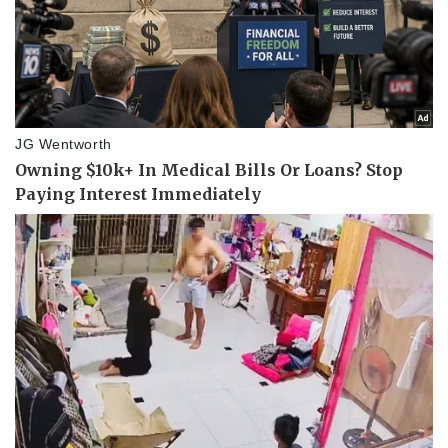
Kinh tế
Thị trường
Bất động sản
Giá vàng
Khởi nghiệp
Tiêu dùng
Tỷ giá
Chứng khoán