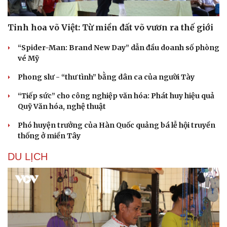
Tinh hoa võ Việt: Từ miền đất võ vươn ra thế giới
“Spider-Man: Brand New Day” dẫn đầu doanh số phòng
vé Mỹ
Phong slư - “thư tình” bằng dân ca của người Tày
Sức khỏe
Đời sống
Dinh dưỡng - món ngon
Nhà đẹp
“Tiếp sức” cho công nghiệp văn hóa: Phát huy hiệu quả
Cây thuốc
Blog
Quỹ Văn hóa, nghệ thuật
Sản phụ khoa
Tình yêu - Gia đình
Nhi khoa
Phó huyện trưởng của Hàn Quốc quảng bá lễ hội truyền
Nam khoa
thống ở miền Tây
Làm đẹp - giảm cân
Phòng mạch online
DU LỊCH
Ăn sạch sống khỏe