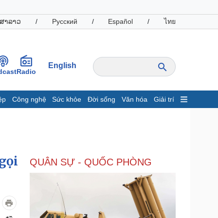
ສາລາວ
/
Русский
/
Español
/
ไทย
English
dcast
Radio
ệp
Công nghệ
Sức khỏe
Đời sống
Văn hóa
Giải trí
inh tế
Thị trường
ất động sản
Giá vàng
hởi nghiệp
Tiêu dùng
Tỷ giá
gọi
QUÂN SỰ - QUỐC PHÒNG
Chứng khoán
Giá cà phê
oanh nghiệp
Công nghệ
hông tin doanh nghiệp
Sành điệu