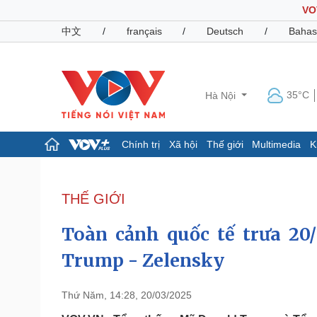
VO
中文
/
français
/
Deutsch
/
Bahas
35°C
Hà Nội
Chính trị
Xã hội
Thế giới
Multimedia
K
Chính trị
Xã hội
Đảng
Tin 24h
THẾ GIỚI
Tổ chức nhân sự
Dự báo thời tiết
Quốc hội
Giáo dục
Toàn cảnh quốc tế trưa 20/
Nhận diện sự thật
Dấu ấn VOV
Việc làm
Trump - Zelensky
Biển đảo
Pháp luật
Quân sự - Quốc phòng
Thứ Năm, 14:28, 20/03/2025
Vụ án
Vũ khí