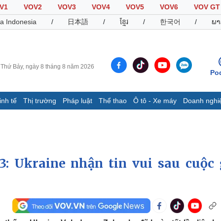
V1
VOV2
VOV3
VOV4
VOV5
VOV6
VOV GT
a Indonesia
/
日本語
/
ខ្មែរ
/
한국어
/
ພາ
Thứ Bảy, ngày 8 tháng 8 năm 2026
Po
inh tế
Thị trường
Pháp luật
Thể thao
Ô tô - Xe máy
Doanh nghi
Thế giới
Multimedia
K
Quan sát
Video
B
Cuộc sống đó đây
Ảnh
K
Hồ sơ
E-Magazine
3: Ukraine nhận tin vui sau cuộc 
Infographic
Thể thao
Ô tô - Xe máy
D
Bóng đá
Ô tô
T