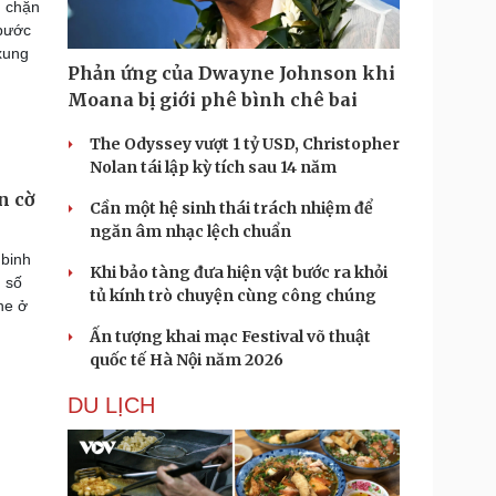
n chặn
 bước
 xung
Phản ứng của Dwayne Johnson khi
Moana bị giới phê bình chê bai
The Odyssey vượt 1 tỷ USD, Christopher
Nolan tái lập kỳ tích sau 14 năm
n cờ
Cần một hệ sinh thái trách nhiệm để
ngăn âm nhạc lệch chuẩn
 binh
Khi bảo tàng đưa hiện vật bước ra khỏi
n số
tủ kính trò chuyện cùng công chúng
ne ở
Ấn tượng khai mạc Festival võ thuật
quốc tế Hà Nội năm 2026
DU LỊCH