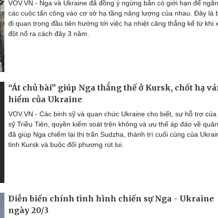
VOV.VN - Nga và Ukraine đã đồng ý ngừng bắn có giới hạn để ngă
các cuộc tấn công vào cơ sở hạ tầng năng lượng của nhau. Đây là
đi quan trọng đầu tiên hướng tới việc hạ nhiệt căng thẳng kể từ khi
đột nổ ra cách đây 3 năm.
“Át chủ bài” giúp Nga thắng thế ở Kursk, chốt hạ vá
hiểm của Ukraine
VOV.VN - Các binh sỹ và quan chức Ukraine cho biết, sự hỗ trợ của
sỹ Triều Tiên, quyền kiểm soát trên không và ưu thế áp đảo về quâ
đã giúp Nga chiếm lại thị trấn Sudzha, thành trì cuối cùng của Ukrai
tỉnh Kursk và buộc đối phương rút lui.
Diễn biến chính tình hình chiến sự Nga - Ukraine
ngày 20/3