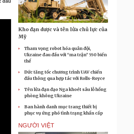
c đầu
Doanh nghiệp 24h
Tin Công nghệ
Doanh nhân
Trải nghiệm
ì cộng đồng
Chuyển đổi số
Kho đạn dược và tên lửa chủ lực của
u lịch
Podcast
Mỹ
Tư vấn
Câu chuyện thời sự
Săn Tour
Đọc truyện đêm khuya
Tham vọng robot hóa quân đội,
heck-in
Cửa sổ tình yêu
Ukraine đau đầu với “ma trận” 550 biến
Kể chuyện cho bé
thể
Hạt giống tâm hồn
Đức tăng tốc chương trình UAV chiến
đấu thông qua hợp tác với Rolls-Royce
Tên lửa đạn đạo Nga khoét sâu lỗ hổng
phòng không Ukraine
Ban hành danh mục trang thiết bị
phục vụ ứng phó tình trạng khẩn cấp
NGƯỜI VIỆT