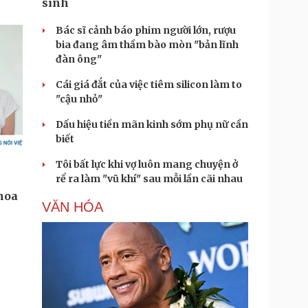
sinh
Bác sĩ cảnh báo phim người lớn, rượu
bia đang âm thầm bào mòn "bản lĩnh
đàn ông"
Cái giá đắt của việc tiêm silicon làm to
"cậu nhỏ"
Dấu hiệu tiền mãn kinh sớm phụ nữ cần
biết
Tôi bất lực khi vợ luôn mang chuyện ở
rể ra làm "vũ khí" sau mỗi lần cãi nhau
VĂN HÓA