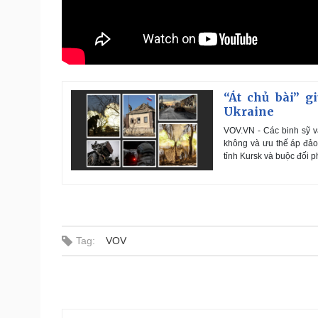
“Át chủ bài” g
Ukraine
VOV.VN - Các binh sỹ và
không và ưu thế áp đảo 
tỉnh Kursk và buộc đối p
Tag:
VOV