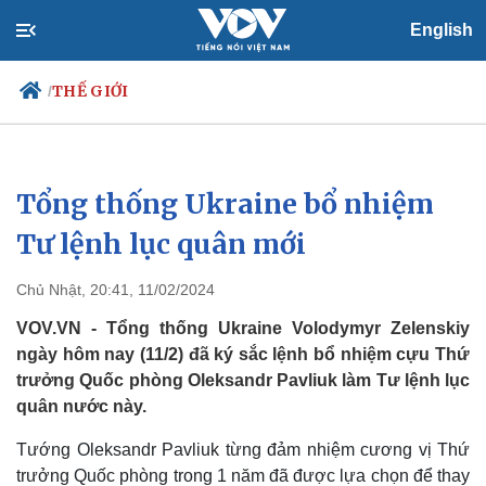
English
THẾ GIỚI
/
Tổng thống Ukraine bổ nhiệm
Chính trị
Xã hội
Đảng
Tin 24h
Tư lệnh lục quân mới
Tổ chức nhân sự
Dự báo thời tiết
Quốc hội
Giáo dục
Chủ Nhật, 20:41, 11/02/2024
Nhận diện sự thật
Dấu ấn VOV
Việc làm
VOV.VN - Tổng thống Ukraine Volodymyr Zelenskiy
Biển đảo
ngày hôm nay (11/2) đã ký sắc lệnh bổ nhiệm cựu Thứ
trưởng Quốc phòng Oleksandr Pavliuk làm Tư lệnh lục
quân nước này.
Tướng Oleksandr Pavliuk từng đảm nhiệm cương vị Thứ
trưởng Quốc phòng trong 1 năm đã được lựa chọn để thay