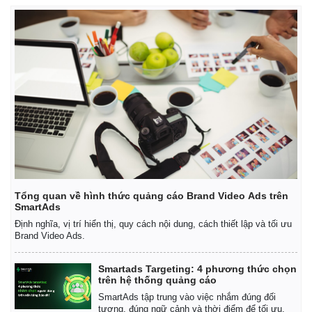
Thế giới
Multimedia
Quan sát
Video
Cuộc sống đó đây
Ảnh
Hồ sơ
E-Magazine
Infographic
Tổng quan về hình thức quảng cáo Brand Video Ads trên
SmartAds
Định nghĩa, vị trí hiển thị, quy cách nội dung, cách thiết lập và tối ưu
Brand Video Ads.
Smartads Targeting: 4 phương thức chọn
trên hệ thống quảng cáo
SmartAds tập trung vào việc nhắm đúng đối
tượng, đúng ngữ cảnh và thời điểm để tối ưu.