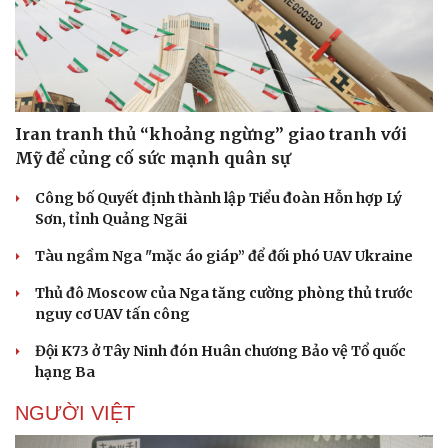
Iran tranh thủ “khoảng ngừng” giao tranh với
Mỹ để củng cố sức mạnh quân sự
Công bố Quyết định thành lập Tiểu đoàn Hỗn hợp Lý
Sơn, tỉnh Quảng Ngãi
Tàu ngầm Nga "mặc áo giáp” để đối phó UAV Ukraine
Thủ đô Moscow của Nga tăng cường phòng thủ trước
nguy cơ UAV tấn công
Đội K73 ở Tây Ninh đón Huân chương Bảo vệ Tổ quốc
Doanh nghiệp
Công nghệ
hạng Ba
Thông tin doanh nghiệp
Sành điệu
Doanh nghiệp 24h
Tin Công nghệ
NGƯỜI VIỆT
Doanh nhân
Trải nghiệm
Vì cộng đồng
Chuyển đổi số