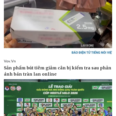
Kinh tế
Thị trường
Bất động sản
Giá vàng
Khởi nghiệp
Tiêu dùng
Tỷ giá
Chứng khoán
Giá cà phê