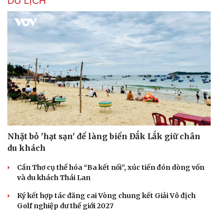
DU LỊCH
Nhặt bỏ 'hạt sạn' để làng biển Đắk Lắk giữ chân
du khách
Văn hóa
Giải trí
Sân khấu - Điện ảnh
Nghệ sĩ
Cần Thơ cụ thể hóa “Ba kết nối”, xúc tiến đón dòng vốn
Văn học
Thời trang
và du khách Thái Lan
Âm nhạc
Sao Việt
Di sản
Ký kết hợp tác đăng cai Vòng chung kết Giải Vô địch
Golf nghiệp dư thế giới 2027