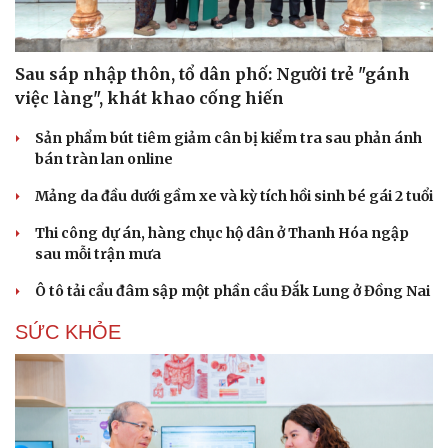
Sau sáp nhập thôn, tổ dân phố: Người trẻ "gánh
việc làng", khát khao cống hiến
Sản phẩm bút tiêm giảm cân bị kiểm tra sau phản ánh
bán tràn lan online
Mảng da đầu dưới gầm xe và kỳ tích hồi sinh bé gái 2 tuổi
Thi công dự án, hàng chục hộ dân ở Thanh Hóa ngập
Du lịch
Podcast
sau mỗi trận mưa
Tư vấn
Câu chuyện thời sự
Săn Tour
Đọc truyện đêm khuya
Ô tô tải cẩu đâm sập một phần cầu Đắk Lung ở Đồng Nai
check-in
Cửa sổ tình yêu
Kể chuyện cho bé
SỨC KHỎE
Hạt giống tâm hồn