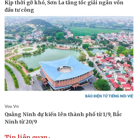
Pháp luật
Quân sự - Quốc phòng
Vụ án
Vũ khí
Tin nóng
Việt Nam
Tư vấn luật
Phân tích
Tin liên quan