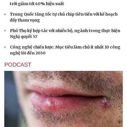
trời giảm tới 40% hiệu suất
Trung Quốc tăng tốc tự chủ chip tiên tiến với kế hoạch
đầy tham vọng
Phú Thọ ký hợp tác với nhiều bộ, ngành trong thực hiện
Nghị quyết 57
Công nghệ chiến lược: Mục tiêu làm chủ ít nhất 10 công
nghệ lõi đến 2030
PODCAST
Sức khỏe
Đời sống
Dinh dưỡng - món ngon
Nhà đẹp
Cây thuốc
Blog
Sản phụ khoa
Tình yêu - Gia đình
Nhi khoa
Nam khoa
Làm đẹp - giảm cân
Phòng mạch online