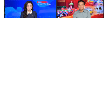
Từ quyết sách đến hành động: Làm thế nào để
"đúng chủ trương" và "trúng kết quả"?
Thủ tướng phát động hưởng ứng Ngày An ninh mạng
Việt Nam 6/8
Gặp gỡ các cựu chuyên gia quân sự Liên Xô từng công
tác tại Việt Nam
Lạng Sơn đưa trạm dịch vụ công số đến gần dân
Gỡ điểm nghẽn xây dựng không gian công cộng ở nông
thôn sau sáp nhập