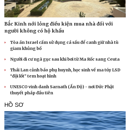
Bắc Kinh nới lỏng điều kiện mua nhà đối với
người không có hộ khẩu
Tòa án Israel cấm sử dụng cá sấu để canh giữ nhà tù
giam khủng bố
Người di cư ngã gục sau khi bơi từ Ma Rốc sang Ceuta
Thái Lan cảnh báo phụ huynh, học sinh về ma túy LSD
“đội lốt” tem hoạt hình
UNESCO vinh danh Sarnath (Ấn Độ) - nơi Đức Phật
thuyết pháp đầu tiên
HỒ SƠ
Cải chính