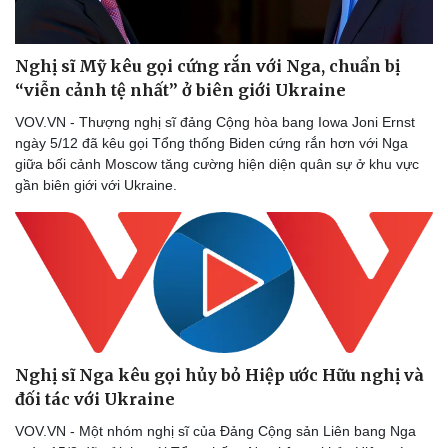
Thể thao
Ô tô - Xe máy
Bóng đá
Ô tô
Lịch thi đấu bóng đá
Xe máy
Nghị sĩ Mỹ kêu gọi cứng rắn với Nga, chuẩn bị
Thế giới thể thao
Tư vấn
“viễn cảnh tệ nhất” ở biên giới Ukraine
eSports
VOV.VN - Thượng nghị sĩ đảng Cộng hòa bang Iowa Joni Ernst
Hậu trường
ngày 5/12 đã kêu gọi Tổng thống Biden cứng rắn hơn với Nga
giữa bối cảnh Moscow tăng cường hiện diện quân sự ở khu vực
gần biên giới với Ukraine.
Nghị sĩ Nga kêu gọi hủy bỏ Hiệp ước Hữu nghị và
đối tác với Ukraine
VOV.VN - Một nhóm nghị sĩ của Đảng Cộng sản Liên bang Nga