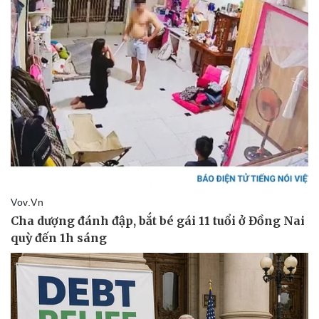
Vụ án
Vũ khí
Tin nóng
Việt Nam
Tư vấn luật
Phân tích