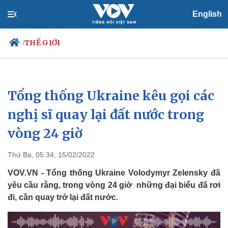
English
THẾ GIỚI
/
Tổng thống Ukraine kêu gọi các
Chính trị
Xã hội
Đảng
Tin 24h
nghị sĩ quay lại đất nước trong
Tổ chức nhân sự
Dự báo thời tiết
vòng 24 giờ
Quốc hội
Giáo dục
Nhận diện sự thật
Dấu ấn VOV
Việc làm
Thứ Ba, 05:34, 15/02/2022
Biển đảo
VOV.VN - Tổng thống Ukraine Volodymyr Zelensky đã
yêu cầu rằng, trong vòng 24 giờ những đại biểu đã rơi
đi, cần quay trở lại đất nước.