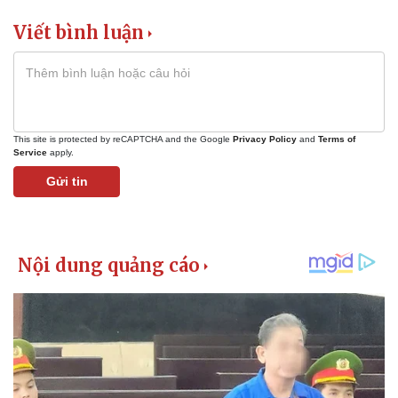
Viết bình luận
This site is protected by reCAPTCHA and the Google
Privacy Policy
and
Terms of
Service
apply.
Gửi tin
Kinh tế
Thị trường
Bất động sản
Giá vàng
Khởi nghiệp
Tiêu dùng
Tỷ giá
Chứng khoán