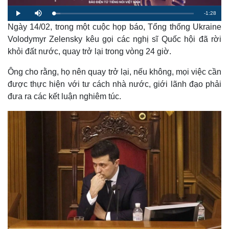
R
-
1:28
L
P
M
o
l
u
a
Ngày 14/02, trong một cuộc họp báo, Tổng thống Ukraine
a
t
e
d
y
e
e
Volodymyr Zelensky kêu gọi các nghị sĩ Quốc hội đã rời
d
m
:
khỏi đất nước, quay trở lại trong vòng 24 giờ.
4
.
a
6
1
Ông cho rằng, họ nên quay trở lại, nếu không, mọi việc cần
%
i
được thực hiện với tư cách nhà nước, giới lãnh đạo phải
n
đưa ra các kết luận nghiêm túc.
i
n
g
T
i
m
e