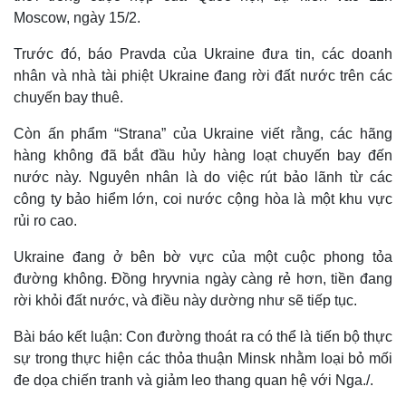
Moscow, ngày 15/2.
Trước đó, báo Pravda của Ukraine đưa tin, các doanh
nhân và nhà tài phiệt Ukraine đang rời đất nước trên các
chuyến bay thuê.
Còn ấn phẩm “Strana” của Ukraine viết rằng, các hãng
hàng không đã bắt đầu hủy hàng loạt chuyến bay đến
nước này. Nguyên nhân là do việc rút bảo lãnh từ các
công ty bảo hiểm lớn, coi nước cộng hòa là một khu vực
rủi ro cao.
Ukraine đang ở bên bờ vực của một cuộc phong tỏa
Thế giới
Multimedia
đường không. Đồng hryvnia ngày càng rẻ hơn, tiền đang
Quan sát
Video
rời khỏi đất nước, và điều này dường như sẽ tiếp tục.
Cuộc sống đó đây
Ảnh
Hồ sơ
E-Magazine
Bài báo kết luận: Con đường thoát ra có thể là tiến bộ thực
Infographic
sự trong thực hiện các thỏa thuận Minsk nhằm loại bỏ mối
đe dọa chiến tranh và giảm leo thang quan hệ với Nga./.