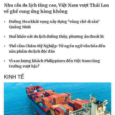
Nhu cầu du lịch tăng cao, Việt Nam vượt Thái Lan
về ghế cung ứng hàng không
Đường Hoa khát vọng xây dựng “vùng chè di sản”
Quảng Ninh
Huế khảo sát du lịch đường thủy, phương án thoát lũ
Thổ cẩm Chăm Mỹ Nghiệp: Từ ngôn ngữ văn hóa đến
sản phẩm du lịch độc đáo
Vì sao lượng khách Philippines đến Việt Nam tăng
trưởng vượt bậc?
Văn hóa
Giải trí
KINH TẾ
Sân khấu - Điện ảnh
Nghệ sĩ
Văn học
Thời trang
Âm nhạc
Sao Việt
Di sản