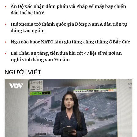
Ấn Độ xác nhận đàm phán với Pháp về máy bay chiến
đấu thế hệ thứ 6
Indonesia trở thành quốc gia Đông Nam Á đầu tiên tự
Doanh nghiệp
Công nghệ
đóng tàu ngầm
Thông tin doanh nghiệp
Sành điệu
Nga cáo buộc NATO làm gia tăng căng thẳng ở Bắc Cực
Doanh nghiệp 24h
Tin Công nghệ
Doanh nhân
Trải nghiệm
Lai Châu an táng, tiễn đưa hài cốt 47 liệt sĩ về nơi an
Vì cộng đồng
Chuyển đổi số
nghỉ vĩnh hằng sau 75 năm
NGƯỜI VIỆT