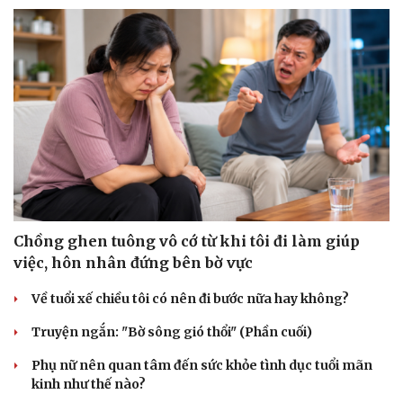
Sức khỏe
Đời sống
Dinh dưỡng - món ngon
Nhà đẹp
Cây thuốc
Blog
Sản phụ khoa
Tình yêu - Gia đình
Nhi khoa
Nam khoa
Chồng ghen tuông vô cớ từ khi tôi đi làm giúp
Làm đẹp - giảm cân
việc, hôn nhân đứng bên bờ vực
Phòng mạch online
Ăn sạch sống khỏe
Về tuổi xế chiều tôi có nên đi bước nữa hay không?
Truyện ngắn: "Bờ sông gió thổi" (Phần cuối)
Phụ nữ nên quan tâm đến sức khỏe tình dục tuổi mãn
kinh như thế nào?