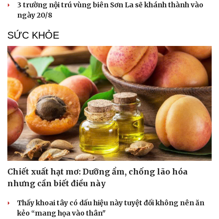
3 trường nội trú vùng biên Sơn La sẽ khánh thành vào
ngày 20/8
SỨC KHỎE
Chiết xuất hạt mơ: Dưỡng ẩm, chống lão hóa
Du lịch
Podcast
nhưng cần biết điều này
Tư vấn
Câu chuyện thời sự
Săn Tour
Đọc truyện đêm khuya
Thấy khoai tây có dấu hiệu này tuyệt đối không nên ăn
check-in
Cửa sổ tình yêu
kẻo “mang họa vào thân"
Kể chuyện cho bé