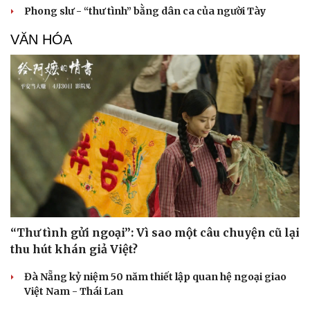
Phong slư - “thư tình” bằng dân ca của người Tày
VĂN HÓA
“Thư tình gửi ngoại”: Vì sao một câu chuyện cũ lại
thu hút khán giả Việt?
Đà Nẵng kỷ niệm 50 năm thiết lập quan hệ ngoại giao
Việt Nam - Thái Lan