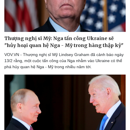
Thượng nghị sĩ Mỹ: Nga tấn công Ukraine sẽ
"hủy hoại quan hệ Nga - Mỹ trong hàng thập kỷ"
VOV.VN - Thượng nghị sĩ Mỹ Lindsey Graham đã cảnh báo ngày
13/2 rằng, một cuộc tấn công của Nga nhằm vào Ukraine có thể
phá hủy quan hệ Nga - Mỹ trong nhiều năm tới.