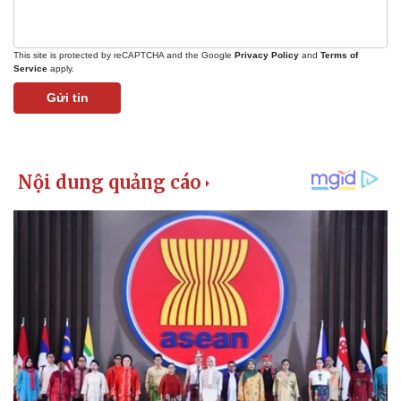
This site is protected by reCAPTCHA and the Google
Privacy Policy
and
Terms of
Service
apply.
Gửi tin
Kinh tế
Thị trường
Bất động sản
Giá vàng
Khởi nghiệp
Tiêu dùng
Tỷ giá
Chứng khoán
Giá cà phê