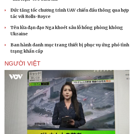
Doanh nghiệp
Công nghệ
Đức tăng tốc chương trình UAV chiến đấu thông qua hợp
Thông tin doanh nghiệp
Sành điệu
tác với Rolls-Royce
Doanh nghiệp 24h
Tin Công nghệ
Tên lửa đạn đạo Nga khoét sâu lỗ hổng phòng không
Doanh nhân
Trải nghiệm
Ukraine
Vì cộng đồng
Chuyển đổi số
Ban hành danh mục trang thiết bị phục vụ ứng phó tình
trạng khẩn cấp
NGƯỜI VIỆT