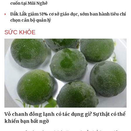
cuốn tại Mũi Nghê
Đắk Lắk giảm 51% cơ sở giáo dục, sớm ban hành tiêu chí
chọn cán bộ quản lý
SỨC KHỎE
Du lịch
Podcast
Tư vấn
Câu chuyện thời sự
Săn Tour
Đọc truyện đêm khuya
check-in
Cửa sổ tình yêu
Kể chuyện cho bé
Hạt giống tâm hồn
Vỏ chanh đông lạnh có tác dụng gì? Sự thật có thể
khiến bạn bất ngờ