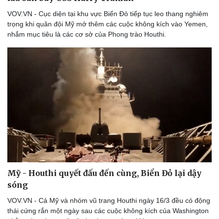
Lịch thi đấu bóng đá
Xe máy
VOV.VN - Cục diện tại khu vực Biển Đỏ tiếp tục leo thang nghiêm
Thế giới thể thao
Tư vấn
trọng khi quân đội Mỹ mở thêm các cuộc không kích vào Yemen,
eSports
nhắm mục tiêu là các cơ sở của Phong trào Houthi.
Hậu trường
Mỹ - Houthi quyết đấu đến cùng, Biển Đỏ lại dậy
sóng
VOV.VN - Cả Mỹ và nhóm vũ trang Houthi ngày 16/3 đều có động
thái cứng rắn một ngày sau các cuộc không kích của Washington