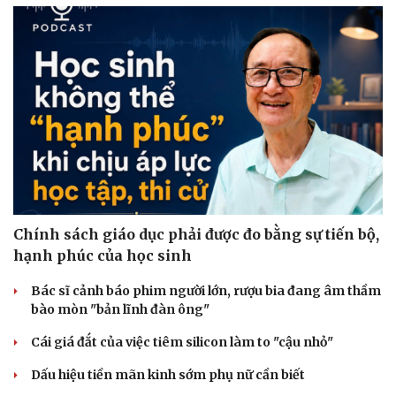
Sức khỏe
Đời sống
Dinh dưỡng - món ngon
Nhà đẹp
Cây thuốc
Blog
Sản phụ khoa
Tình yêu - Gia đình
Nhi khoa
Nam khoa
Làm đẹp - giảm cân
Phòng mạch online
Ăn sạch sống khỏe
Chính sách giáo dục phải được đo bằng sự tiến bộ,
hạnh phúc của học sinh
Bác sĩ cảnh báo phim người lớn, rượu bia đang âm thầm
bào mòn "bản lĩnh đàn ông"
Cái giá đắt của việc tiêm silicon làm to "cậu nhỏ"
Dấu hiệu tiền mãn kinh sớm phụ nữ cần biết