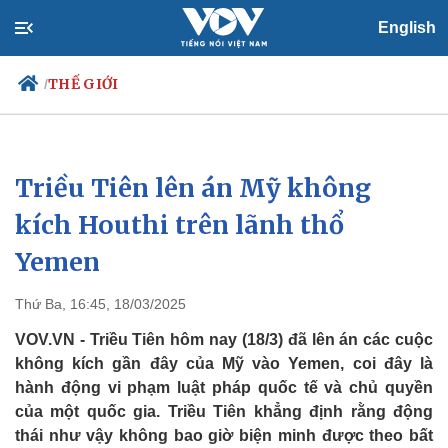
English
THẾ GIỚI
/
Triều Tiên lên án Mỹ không
Chính trị
Xã hội
Đảng
Tin 24h
kích Houthi trên lãnh thổ
Tổ chức nhân sự
Dự báo thời tiết
Yemen
Quốc hội
Giáo dục
Nhận diện sự thật
Dấu ấn VOV
Việc làm
Thứ Ba, 16:45, 18/03/2025
Biển đảo
VOV.VN - Triều Tiên hôm nay (18/3) đã lên án các cuộc
không kích gần đây của Mỹ vào Yemen, coi đây là
hành động vi phạm luật pháp quốc tế và chủ quyền
của một quốc gia. Triều Tiên khẳng định rằng động
thái như vậy không bao giờ biện minh được theo bất