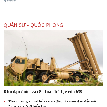
QUÂN SỰ - QUỐC PHÒNG
Kho đạn dược và tên lửa chủ lực của Mỹ
Tham vọng robot hóa quân đội, Ukraine đau đầu với
“ma trận” 550 biến thể