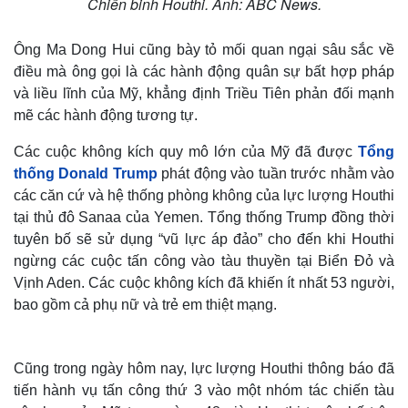
Chiến binh Houthi. Ảnh: ABC News.
Ông Ma Dong Hui cũng bày tỏ mối quan ngại sâu sắc về
điều mà ông gọi là các hành động quân sự bất hợp pháp
và liều lĩnh của Mỹ, khẳng định Triều Tiên phản đối mạnh
mẽ các hành động tương tự.
Các cuộc không kích quy mô lớn của Mỹ đã được
Tổng
thống Donald Trump
phát động vào tuần trước nhằm vào
các căn cứ và hệ thống phòng không của lực lượng Houthi
tại thủ đô Sanaa của Yemen. Tổng thống Trump đồng thời
tuyên bố sẽ sử dụng “vũ lực áp đảo” cho đến khi Houthi
ngừng các cuộc tấn công vào tàu thuyền tại Biển Đỏ và
Vịnh Aden. Các cuộc không kích đã khiến ít nhất 53 người,
bao gồm cả phụ nữ và trẻ em thiệt mạng.
Cũng trong ngày hôm nay, lực lượng Houthi thông báo đã
tiến hành vụ tấn công thứ 3 vào một nhóm tác chiến tàu