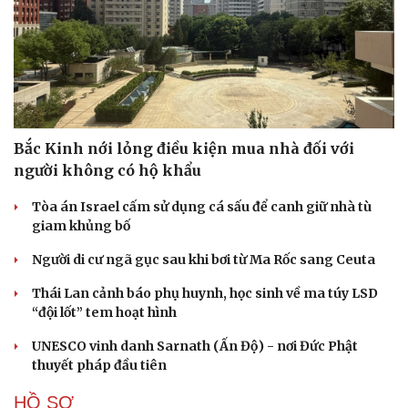
Bắc Kinh nới lỏng điều kiện mua nhà đối với
người không có hộ khẩu
Tòa án Israel cấm sử dụng cá sấu để canh giữ nhà tù
giam khủng bố
Người di cư ngã gục sau khi bơi từ Ma Rốc sang Ceuta
Cải chính
Thái Lan cảnh báo phụ huynh, học sinh về ma túy LSD
“đội lốt” tem hoạt hình
UNESCO vinh danh Sarnath (Ấn Độ) - nơi Đức Phật
thuyết pháp đầu tiên
HỒ SƠ