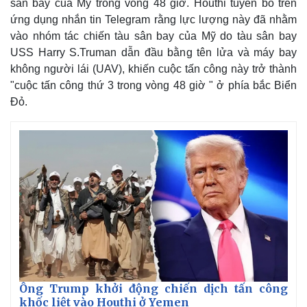
sân bay của Mỹ trong vòng 48 giờ. Houthi tuyên bố trên
ứng dụng nhắn tin Telegram rằng lực lượng này đã nhằm
vào nhóm tác chiến tàu sân bay của Mỹ do tàu sân bay
USS Harry S.Truman dẫn đầu bằng tên lửa và máy bay
không người lái (UAV), khiến cuộc tấn công này trở thành
"cuộc tấn công thứ 3 trong vòng 48 giờ " ở phía bắc Biển
Đỏ.
Thế giới
Multimedia
Quan sát
Video
Cuộc sống đó đây
Ảnh
Hồ sơ
E-Magazine
Infographic
Ông Trump khởi động chiến dịch tấn công
khốc liệt vào Houthi ở Yemen