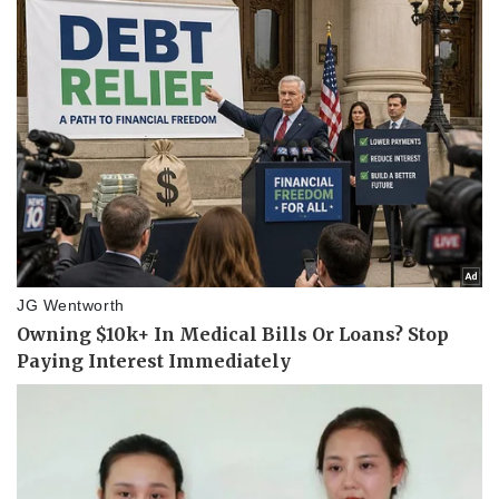
Pháp luật
Quân sự - Quốc phòng
Vụ án
Vũ khí
Tin nóng
Việt Nam