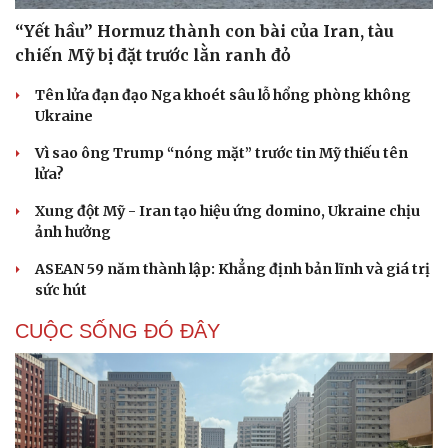
“Yết hầu” Hormuz thành con bài của Iran, tàu
chiến Mỹ bị đặt trước lằn ranh đỏ
Tên lửa đạn đạo Nga khoét sâu lỗ hổng phòng không
Ukraine
Vì sao ông Trump “nóng mặt” trước tin Mỹ thiếu tên
lửa?
Xung đột Mỹ - Iran tạo hiệu ứng domino, Ukraine chịu
ảnh hưởng
ASEAN 59 năm thành lập: Khẳng định bản lĩnh và giá trị
sức hút
CUỘC SỐNG ĐÓ ĐÂY