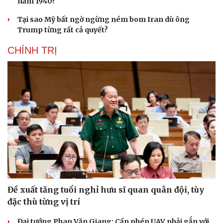
năm 1940?
Tại sao Mỹ bất ngờ ngừng ném bom Iran dù ông
Trump từng rất cả quyết?
CHÍNH TRỊ
Đề xuất tăng tuổi nghỉ hưu sĩ quan quân đội, tùy
đặc thù từng vị trí
Đại tướng Phan Văn Giang: Cấp phép UAV phải gắn với