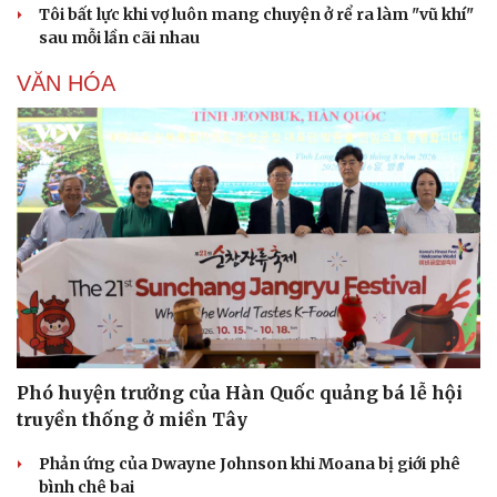
Tôi bất lực khi vợ luôn mang chuyện ở rể ra làm "vũ khí"
sau mỗi lần cãi nhau
VĂN HÓA
Phó huyện trưởng của Hàn Quốc quảng bá lễ hội
truyền thống ở miền Tây
Phản ứng của Dwayne Johnson khi Moana bị giới phê
bình chê bai