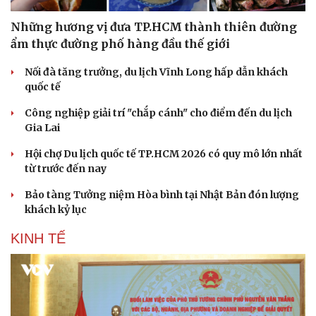
Những hương vị đưa TP.HCM thành thiên đường
ẩm thực đường phố hàng đầu thế giới
Nối đà tăng trưởng, du lịch Vĩnh Long hấp dẫn khách
quốc tế
Công nghiệp giải trí "chắp cánh" cho điểm đến du lịch
Gia Lai
Văn hóa
Giải trí
Hội chợ Du lịch quốc tế TP.HCM 2026 có quy mô lớn nhất
Sân khấu - Điện ảnh
Nghệ sĩ
từ trước đến nay
Văn học
Thời trang
Âm nhạc
Sao Việt
Bảo tàng Tưởng niệm Hòa bình tại Nhật Bản đón lượng
Di sản
khách kỷ lục
KINH TẾ