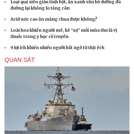
Loại quả siêu giàu tinh bột, ăn xanh vẫn bổ dưỡng đủ
đường lại không lo tăng cân
Acid uric cao ăn măng chua được không?
Loài hoa khiến người mê, kẻ “sợ” mỗi mùa thu là vị
thuốc trong y học cổ truyền
9 lợi ích khiến nhiều người bất ngờ từ thịt ếch
QUAN SÁT