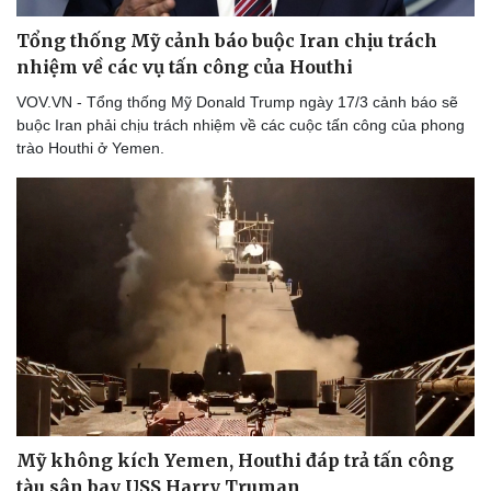
Tổng thống Mỹ cảnh báo buộc Iran chịu trách
nhiệm về các vụ tấn công của Houthi
VOV.VN - Tổng thống Mỹ Donald Trump ngày 17/3 cảnh báo sẽ
buộc Iran phải chịu trách nhiệm về các cuộc tấn công của phong
trào Houthi ở Yemen.
Thể thao
Ô tô - Xe máy
Mỹ không kích Yemen, Houthi đáp trả tấn công
Bóng đá
Ô tô
tàu sân bay USS Harry Truman