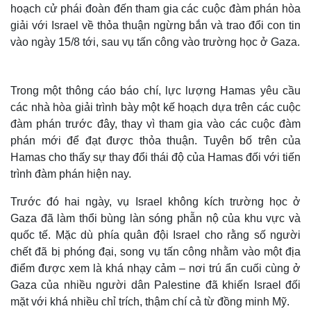
hoạch cử phái đoàn đến tham gia các cuộc đàm phán hòa
giải với Israel về thỏa thuận ngừng bắn và trao đổi con tin
vào ngày 15/8 tới, sau vụ tấn công vào trường học ở Gaza.
Trong một thông cáo báo chí, lực lượng Hamas yêu cầu
các nhà hòa giải trình bày một kế hoạch dựa trên các cuộc
đàm phán trước đây, thay vì tham gia vào các cuộc đàm
phán mới để đạt được thỏa thuận. Tuyên bố trên của
Hamas cho thấy sự thay đổi thái độ của Hamas đối với tiến
trình đàm phán hiện nay.
Thế giới
Multimedia
Trước đó hai ngày, vụ Israel không kích trường học ở
Gaza đã làm thổi bùng làn sóng phẫn nộ của khu vực và
Quan sát
Video
Cuộc sống đó đây
Ảnh
quốc tế. Mặc dù phía quân đội Israel cho rằng số người
Hồ sơ
E-Magazine
chết đã bị phóng đại, song vụ tấn công nhằm vào một địa
Infographic
điểm được xem là khá nhạy cảm – nơi trú ẩn cuối cùng ở
Gaza của nhiều người dân Palestine đã khiến Israel đối
mặt với khá nhiều chỉ trích, thậm chí cả từ đồng minh Mỹ.