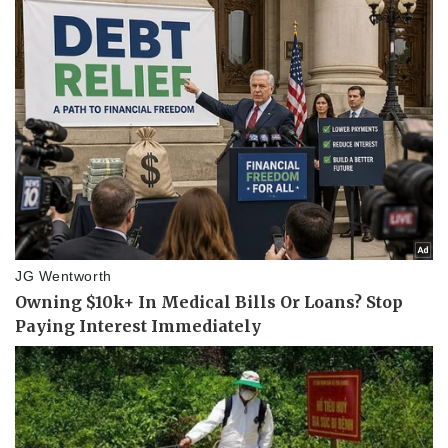
Vụ án
Vũ khí
Tin nóng
Việt Nam
Tư vấn luật
Phân tích