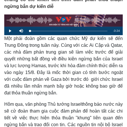
ngừng bắn dự kiến diễ
R
-
3:24
L
P
M
o
l
u
a
Một phái đoàn gồm các quan chức Mỹ dự kiến sẽ đến
a
t
e
d
y
e
e
Trung Đông trong tuần này. Cùng với các Ai Cập và Qatar,
d
m
:
các nhà đàm phán trung gian sẽ làm việc trước để giải
2
.
a
0
quyết những bất đồng về điều kiện ngừng bắn của Israel
1
%
và lực lượng Hamas, trước khi hòa đàm chính thức diễn ra
i
vào ngày 15/8. Đây là mốc thời gian có tính bước ngoặt
n
với cuộc đàm phán về Gaza bởi trước đó giới chức Israel
i
đã nhiều lần nhấn mạnh bây giờ hoặc không bao giờ để
n
đạt thỏa thuận ngừng bắn.
g
Hôm qua, văn phòng Thủ tướng Israelthông báo nước này
T
sẽ cử đoàn tham gia cuộc đàm phán để hoàn tất các chi
i
tiết về việc thực hiện thỏa thuận "khung” liên quan đến
ngừng bắn và trao đổi con tin. Các nguồn tin nội bộ Israel
m