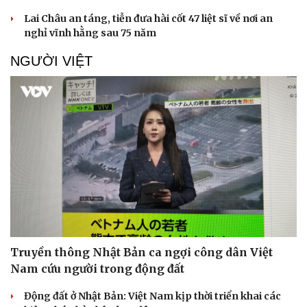
Lai Châu an táng, tiễn đưa hài cốt 47 liệt sĩ về nơi an
nghỉ vĩnh hằng sau 75 năm
NGƯỜI VIỆT
Sức khỏe
Đời sống
Dinh dưỡng - món ngon
Nhà đẹp
Cây thuốc
Blog
Sản phụ khoa
Tình yêu - Gia đình
Nhi khoa
Nam khoa
Làm đẹp - giảm cân
Phòng mạch online
Ăn sạch sống khỏe
Truyền thông Nhật Bản ca ngợi công dân Việt
Nam cứu người trong động đất
Động đất ở Nhật Bản: Việt Nam kịp thời triển khai các