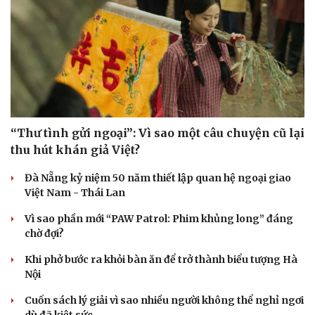
“Thư tình gửi ngoại”: Vì sao một câu chuyện cũ lại
thu hút khán giả Việt?
Đà Nẵng kỷ niệm 50 năm thiết lập quan hệ ngoại giao
Việt Nam - Thái Lan
Vì sao phần mới “PAW Patrol: Phim khủng long” đáng
chờ đợi?
Khi phở bước ra khỏi bàn ăn để trở thành biểu tượng Hà
Nội
Cuốn sách lý giải vì sao nhiều người không thể nghỉ ngơi
dù đã kiệt sức