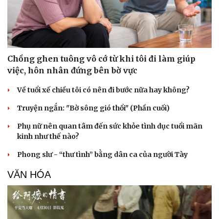
Chồng ghen tuông vô cớ từ khi tôi đi làm giúp
việc, hôn nhân đứng bên bờ vực
Về tuổi xế chiều tôi có nên đi bước nữa hay không?
Truyện ngắn: "Bờ sông gió thổi" (Phần cuối)
Phụ nữ nên quan tâm đến sức khỏe tình dục tuổi mãn
kinh như thế nào?
Văn hóa
Giải trí
Phong slư - “thư tình” bằng dân ca của người Tày
Sân khấu - Điện ảnh
Nghệ sĩ
Văn học
Thời trang
VĂN HÓA
Âm nhạc
Sao Việt
Di sản