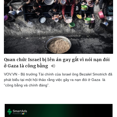
Doanh nghiệp
Công nghệ
Thông tin doanh nghiệp
Sành điệu
Doanh nghiệp 24h
Tin Công nghệ
Doanh nhân
Trải nghiệm
Vì cộng đồng
Chuyển đổi số
Quan chức Israel bị lên án gay gắt vì nói nạn đói
ở Gaza là công bằng
VOV.VN - Bộ trưởng Tài chính của Israel ông Bezalel Smotrich đã
phát biểu tại một hội thảo rằng việc gây ra nạn đói ở Gaza là
“công bằng và chính đáng”.