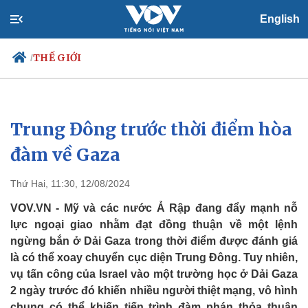
English
THẾ GIỚI
/
Trung Đông trước thời điểm hòa
Chính trị
Xã hội
Đảng
Tin 24h
đàm về Gaza
Tổ chức nhân sự
Dự báo thời tiết
Quốc hội
Giáo dục
Thứ Hai, 11:30, 12/08/2024
Nhận diện sự thật
Dấu ấn VOV
Việc làm
VOV.VN - Mỹ và các nước Ả Rập đang đẩy mạnh nỗ
Biển đảo
lực ngoại giao nhằm đạt đồng thuận về một lệnh
ngừng bắn ở Dải Gaza trong thời điểm được đánh giá
là có thể xoay chuyển cục diện Trung Đông. Tuy nhiên,
vụ tấn công của Israel vào một trường học ở Dải Gaza
2 ngày trước đó khiến nhiều người thiệt mạng, vô hình
chung có thể khiến tiến trình đàm phán thỏa thuận