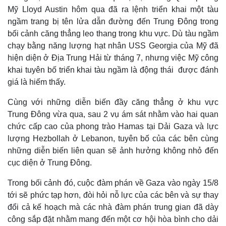
Mỹ Lloyd Austin hôm qua đã ra lệnh triển khai một tàu
ngầm trang bị tên lửa dẫn đường đến Trung Đông trong
bối cảnh căng thẳng leo thang trong khu vực. Dù tàu ngầm
chạy bằng năng lượng hạt nhân USS Georgia của Mỹ đã
hiện diện ở Địa Trung Hải từ tháng 7, nhưng việc Mỹ công
khai tuyên bố triển khai tàu ngầm là động thái được đánh
giá là hiếm thấy.
Cùng với những diễn biến đầy căng thẳng ở khu vực
Trung Đông vừa qua, sau 2 vụ ám sát nhằm vào hai quan
chức cấp cao của phong trào Hamas tại Dải Gaza và lực
lượng Hezbollah ở Lebanon, tuyên bố của các bên cùng
những diễn biến liên quan sẽ ảnh hưởng không nhỏ đến
cục diện ở Trung Đông.
Trong bối cảnh đó, cuộc đàm phán về Gaza vào ngày 15/8
tới sẽ phức tạp hơn, đòi hỏi nỗ lực của các bên và sự thay
đổi cả kế hoạch mà các nhà đàm phán trung gian đã dày
công sắp đặt nhằm mang đến một cơ hội hòa bình cho dải