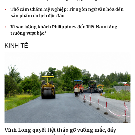
Thổ cẩm Chăm Mỹ Nghiệp: Từ ngôn ngữ văn hóa đến
sản phẩm du lịch độc đáo
Vì sao lượng khách Philippines đến Việt Nam tăng
trưởng vượt bậc?
KINH TẾ
Du lịch
Podcast
Tư vấn
Câu chuyện thời sự
Săn Tour
Đọc truyện đêm khuya
check-in
Cửa sổ tình yêu
Vĩnh Long quyết liệt tháo gỡ vướng mắc, đẩy
Kể chuyện cho bé