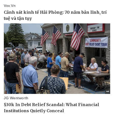
Thể thao
Ô tô - Xe máy
Bóng đá
Ô tô
Lịch thi đấu bóng đá
Xe máy
Thế giới thể thao
Tư vấn
eSports
Hậu trường