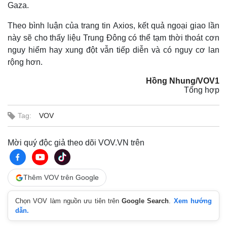
Gaza.
Theo bình luận của trang tin Axios, kết quả ngoại giao lần
này sẽ cho thấy liệu Trung Đông có thể tạm thời thoát cơn
nguy hiểm hay xung đột vẫn tiếp diễn và có nguy cơ lan
rộng hơn.
Hồng Nhung/VOV1
Tổng hợp
Tag:
VOV
Mời quý độc giả theo dõi VOV.VN trên
Kinh tế
Thị trường
Thêm VOV trên Google
Bất động sản
Giá vàng
Khởi nghiệp
Tiêu dùng
Chọn VOV làm nguồn ưu tiên trên
Google Search
.
Xem hướng
Tỷ giá
dẫn.
Chứng khoán