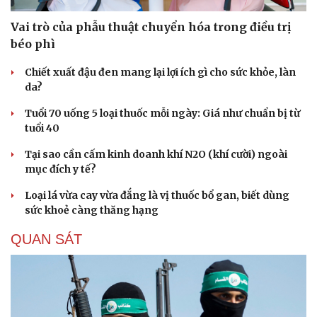
Vai trò của phẫu thuật chuyển hóa trong điều trị
béo phì
Chiết xuất đậu đen mang lại lợi ích gì cho sức khỏe, làn
da?
Tuổi 70 uống 5 loại thuốc mỗi ngày: Giá như chuẩn bị từ
tuổi 40
Tại sao cần cấm kinh doanh khí N2O (khí cười) ngoài
mục đích y tế?
Loại lá vừa cay vừa đắng là vị thuốc bổ gan, biết dùng
sức khoẻ càng thăng hạng
Văn hóa
Giải trí
QUAN SÁT
Sân khấu - Điện ảnh
Nghệ sĩ
Văn học
Thời trang
Âm nhạc
Sao Việt
Di sản