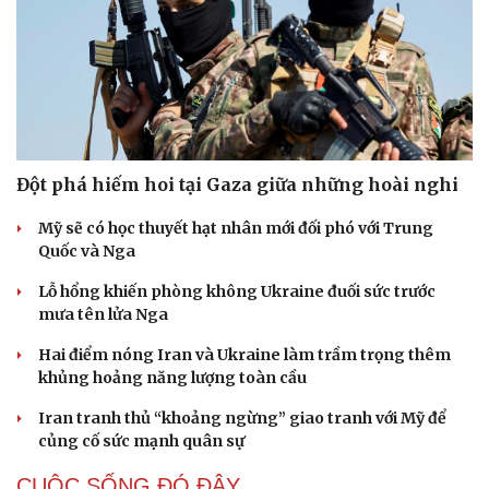
Đột phá hiếm hoi tại Gaza giữa những hoài nghi
Mỹ sẽ có học thuyết hạt nhân mới đối phó với Trung
Quốc và Nga
Lỗ hổng khiến phòng không Ukraine đuối sức trước
mưa tên lửa Nga
Hai điểm nóng Iran và Ukraine làm trầm trọng thêm
khủng hoảng năng lượng toàn cầu
Iran tranh thủ “khoảng ngừng” giao tranh với Mỹ để
củng cố sức mạnh quân sự
CUỘC SỐNG ĐÓ ĐÂY