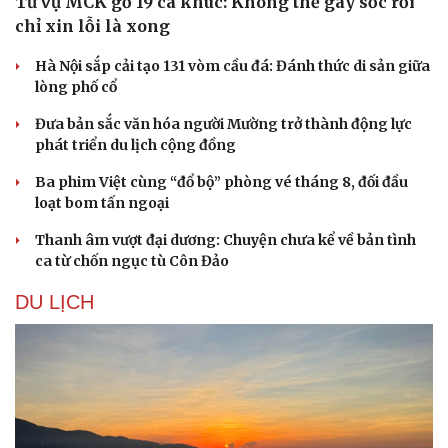
Từ vụ MCK gỡ 19 ca khúc: Không thể gây sốc rồi
chỉ xin lỗi là xong
Hà Nội sắp cải tạo 131 vòm cầu đá: Đánh thức di sản giữa
lòng phố cổ
Đưa bản sắc văn hóa người Mường trở thành động lực
phát triển du lịch cộng đồng
Ba phim Việt cùng “đổ bộ” phòng vé tháng 8, đối đầu
loạt bom tấn ngoại
Thanh âm vượt đại dương: Chuyện chưa kể về bản tình
ca từ chốn ngục tù Côn Đảo
DU LỊCH
Doanh nghiệp
Công nghệ