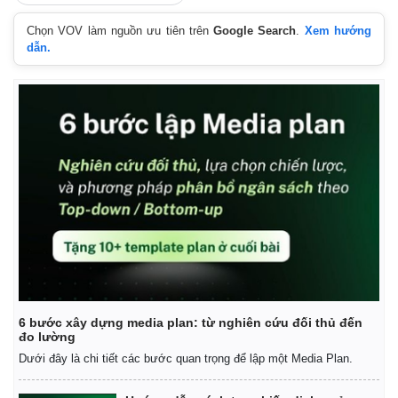
Chọn VOV làm nguồn ưu tiên trên
Google Search
.
Xem hướng
dẫn.
Thế giới
Multimedia
6 bước xây dựng media plan: từ nghiên cứu đối thủ đến
đo lường
Quan sát
Video
Cuộc sống đó đây
Ảnh
Dưới đây là chi tiết các bước quan trọng để lập một Media Plan.
Hồ sơ
E-Magazine
Infographic