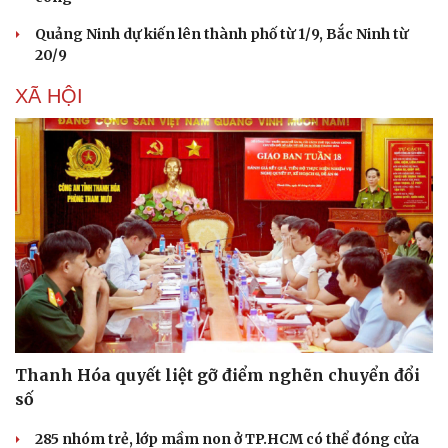
Quảng Ninh dự kiến lên thành phố từ 1/9, Bắc Ninh từ
20/9
XÃ HỘI
Sức khỏe
Đời sống
Dinh dưỡng - món ngon
Nhà đẹp
Cây thuốc
Blog
Sản phụ khoa
Tình yêu - Gia đình
Nhi khoa
Nam khoa
Làm đẹp - giảm cân
Phòng mạch online
Ăn sạch sống khỏe
Thanh Hóa quyết liệt gỡ điểm nghẽn chuyển đổi
số
285 nhóm trẻ, lớp mầm non ở TP.HCM có thể đóng cửa