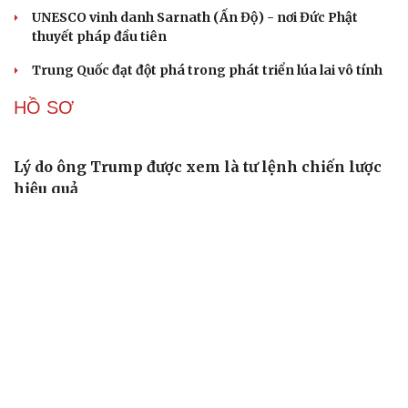
CUỘC SỐNG ĐÓ ĐÂY
Tòa án Israel cấm sử dụng cá sấu để canh giữ nhà
tù giam khủng bố
Người di cư ngã gục sau khi bơi từ Ma Rốc sang Ceuta
Thái Lan cảnh báo phụ huynh, học sinh về ma túy LSD
“đội lốt” tem hoạt hình
UNESCO vinh danh Sarnath (Ấn Độ) - nơi Đức Phật