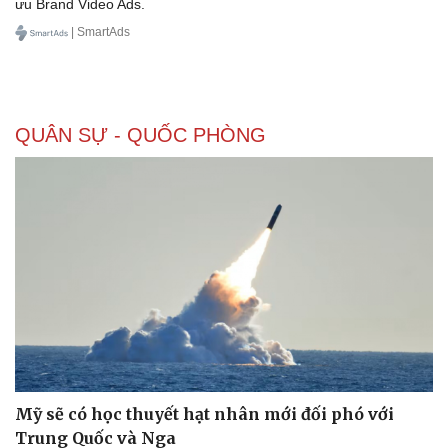
ưu Brand Video Ads.
Kinh tế
Thị trường
| SmartAds
Bất động sản
Giá vàng
Khởi nghiệp
Tiêu dùng
Tỷ giá
Chứng khoán
QUÂN SỰ - QUỐC PHÒNG
Giá cà phê
Mỹ sẽ có học thuyết hạt nhân mới đối phó với
Trung Quốc và Nga