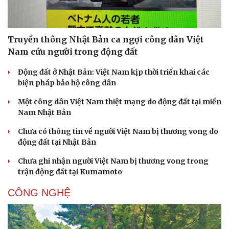
Truyền thông Nhật Bản ca ngợi công dân Việt
Nam cứu người trong động đất
Động đất ở Nhật Bản: Việt Nam kịp thời triển khai các
biện pháp bảo hộ công dân
Pháp luật
Quân sự - Quốc phòng
Một công dân Việt Nam thiệt mạng do động đất tại miền
Vụ án
Vũ khí
Nam Nhật Bản
Tin nóng
Việt Nam
Tư vấn luật
Phân tích
Chưa có thông tin về người Việt Nam bị thương vong do
động đất tại Nhật Bản
Chưa ghi nhận người Việt Nam bị thương vong trong
trận động đất tại Kumamoto
CÔNG NGHỆ