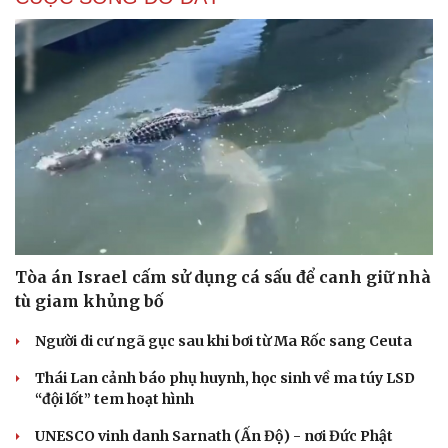
Tòa án Israel cấm sử dụng cá sấu để canh giữ nhà
tù giam khủng bố
Người di cư ngã gục sau khi bơi từ Ma Rốc sang Ceuta
Thái Lan cảnh báo phụ huynh, học sinh về ma túy LSD
“đội lốt” tem hoạt hình
Du lịch
Podcast
UNESCO vinh danh Sarnath (Ấn Độ) - nơi Đức Phật