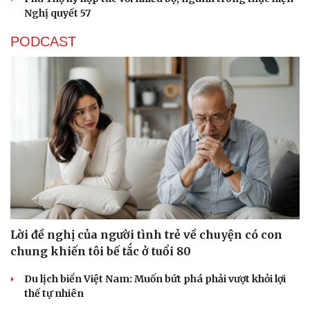
Nghị quyết 57
PODCAST
Thể thao
Ô tô - Xe máy
Bóng đá
Ô tô
Lịch thi đấu bóng đá
Xe máy
Lời đề nghị của người tình trẻ về chuyện có con
Thế giới thể thao
Tư vấn
chung khiến tôi bế tắc ở tuổi 80
eSports
Hậu trường
Du lịch biển Việt Nam: Muốn bứt phá phải vượt khỏi lợi
thế tự nhiên