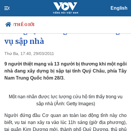
English
THẾ GIỚI
/
Trung Quốc: 9 người chết trong
vụ sập nhà
Thứ Ba, 17:40, 29/03/2011
Chính trị
Xã hội
Đảng
Tin 24h
9 người thiệt mạng và 13 người bị thương khi một ngôi
Tổ chức nhân sự
Dự báo thời tiết
nhà đang xây dựng bị sập tại tỉnh Quý Châu, phía Tây
Quốc hội
Giáo dục
Nam Trung Quốc hôm 28/3.
Nhận diện sự thật
Dấu ấn VOV
Việc làm
Biển đảo
Một nạn nhân được lực lượng cứu hộ tìm thấy trong vụ
sập nhà (Ảnh: Getty Images)
Người đứng đầu Cơ quan an toàn lao động tỉnh này cho
biết, vụ tai nạn xảy ra vào lúc 11h sáng (giờ địa phương),
tại quận Kim Dương mới, thành phố Quý Dương, thủ phủ