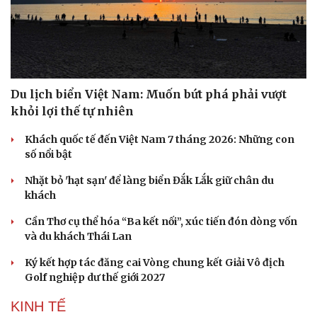
Thông tin doanh nghiệp
Sành điệu
Doanh nghiệp 24h
Tin Công nghệ
Doanh nhân
Trải nghiệm
Vì cộng đồng
Chuyển đổi số
Du lịch biển Việt Nam: Muốn bứt phá phải vượt
khỏi lợi thế tự nhiên
Khách quốc tế đến Việt Nam 7 tháng 2026: Những con
số nổi bật
Nhặt bỏ 'hạt sạn' để làng biển Đắk Lắk giữ chân du
khách
Cần Thơ cụ thể hóa “Ba kết nối”, xúc tiến đón dòng vốn
và du khách Thái Lan
Ký kết hợp tác đăng cai Vòng chung kết Giải Vô địch
Golf nghiệp dư thế giới 2027
KINH TẾ