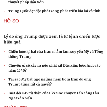
thuyết pháp đầu tiên
Tư vấn
Câu chuyện thời sự
Săn Tour
Đọc truyện đêm khuya
Trung Quốc đạt đột phá trong phát triển lúa lai vô tính
check-in
Cửa sổ tình yêu
Kể chuyện cho bé
HỒ SƠ
Hạt giống tâm hồn
Lý do ông Trump được xem là tư lệnh chiến lược
hiệu quả
Chiến lược lợi hại của Iran nhằm làm suy yếu Mỹ và Tổng