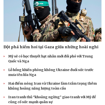
Cà Mau bổ nhiệm 3 phó giám đốc sở
Tổng Bí thư, Chủ tịch nước Tô Lâm sẽ thăm cấp Nhà
nước tới Australia, New Zealand
Cải chính
Đồng chí Trần Cẩm Tú: Bộ chỉ số đánh giá công việc
phải đo được kết quả thực chất
ĐBQH lo ngại áp lực cân đối vốn cho hai siêu dự án giao
thông gần 580.000 tỷ đồng
Thủ tướng Lê Minh Hưng chủ trì họp Ban Chỉ đạo An
ninh mạng quốc gia
QUAN SÁT