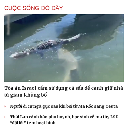
Đột phá hiếm hoi tại Gaza giữa những hoài nghi
Mỹ sẽ có học thuyết hạt nhân mới đối phó với Trung
Quốc và Nga
Lỗ hổng khiến phòng không Ukraine đuối sức trước
mưa tên lửa Nga
Hai điểm nóng Iran và Ukraine làm trầm trọng thêm
khủng hoảng năng lượng toàn cầu
Iran tranh thủ “khoảng ngừng” giao tranh với Mỹ để
củng cố sức mạnh quân sự