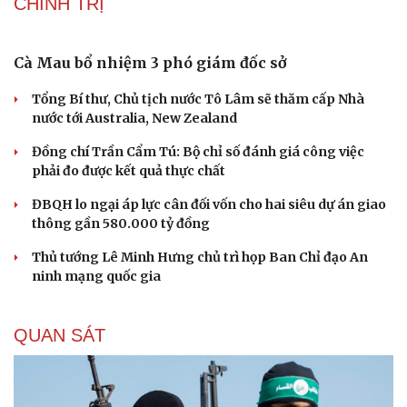
thống Trump
Chuyện gì sẽ xảy ra nếu phát xít Đức xâm lược Anh vào
năm 1940?
Tại sao Mỹ bất ngờ ngừng ném bom Iran dù ông
Trump từng rất cả quyết?
Biệt đội UAV tử thần của Ukraine chuyên tấn công tàu
Nga trên biển
CHÍNH TRỊ