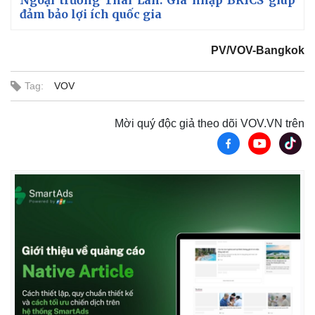
Ngoại trưởng Thái Lan: Gia nhập BRICS giúp
đảm bảo lợi ích quốc gia
PV/VOV-Bangkok
Tag:
VOV
Mời quý độc giả theo dõi VOV.VN trên