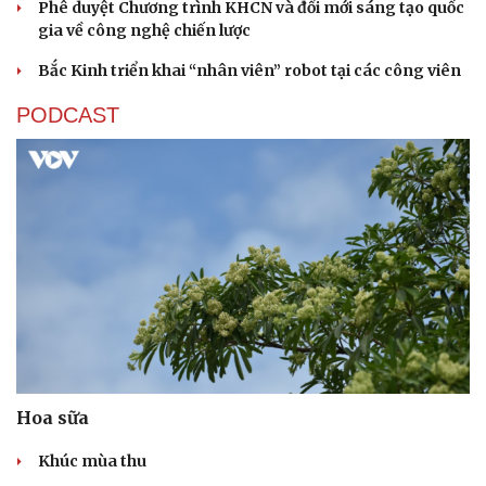
Phê duyệt Chương trình KHCN và đổi mới sáng tạo quốc
gia về công nghệ chiến lược
Bắc Kinh triển khai “nhân viên” robot tại các công viên
PODCAST
Sức khỏe
Đời sống
Dinh dưỡng - món ngon
Nhà đẹp
Cây thuốc
Blog
Sản phụ khoa
Tình yêu - Gia đình
Nhi khoa
Nam khoa
Làm đẹp - giảm cân
Phòng mạch online
Ăn sạch sống khỏe
Hoa sữa
Khúc mùa thu