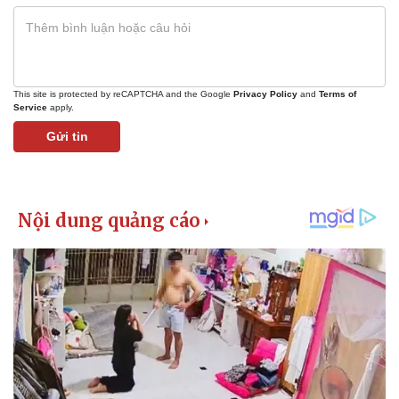
This site is protected by reCAPTCHA and the Google
Privacy Policy
and
Terms of
Service
apply.
Gửi tin
Kinh tế
Thị trường
Bất động sản
Giá vàng
Khởi nghiệp
Tiêu dùng
Tỷ giá
Chứng khoán