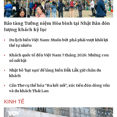
Bảo tàng Tưởng niệm Hòa bình tại Nhật Bản đón
lượng khách kỷ lục
Du lịch biển Việt Nam: Muốn bứt phá phải vượt khỏi lợi
thế tự nhiên
Khách quốc tế đến Việt Nam 7 tháng 2026: Những con
số nổi bật
Nhặt bỏ 'hạt sạn' để làng biển Đắk Lắk giữ chân du
khách
Văn hóa
Giải trí
Sân khấu - Điện ảnh
Nghệ sĩ
Cần Thơ cụ thể hóa “Ba kết nối”, xúc tiến đón dòng vốn
Văn học
Thời trang
và du khách Thái Lan
Âm nhạc
Sao Việt
Di sản
KINH TẾ