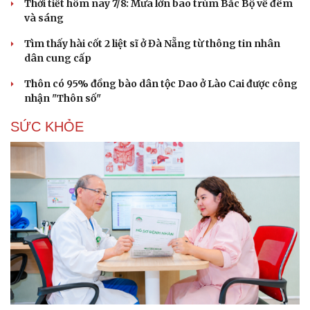
Thời tiết hôm nay 7/8: Mưa lớn bao trùm Bắc Bộ về đêm
và sáng
Tìm thấy hài cốt 2 liệt sĩ ở Đà Nẵng từ thông tin nhân
dân cung cấp
Thôn có 95% đồng bào dân tộc Dao ở Lào Cai được công
nhận "Thôn số"
SỨC KHỎE
Du lịch
Podcast
Tư vấn
Câu chuyện thời sự
Săn Tour
Đọc truyện đêm khuya
check-in
Cửa sổ tình yêu
Kể chuyện cho bé