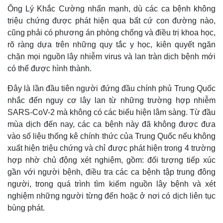
Ông Lý Khắc Cường nhấn mạnh, dù các ca bệnh không
triệu chứng được phát hiện qua bất cứ con đường nào,
cũng phải có phương án phòng chống và điều trị khoa học,
rõ ràng dựa trên những quy tắc y học, kiên quyết ngăn
chặn mọi nguồn lây nhiễm virus và lan tràn dịch bệnh mới
có thể được hình thành.
Đây là lần đầu tiên người đứng đầu chính phủ Trung Quốc
nhắc đến nguy cơ lây lan từ những trường hợp nhiễm
SARS-CoV-2 mà không có các biểu hiện lâm sàng. Từ đầu
mùa dịch đến nay, các ca bệnh này đã không được đưa
vào số liệu thống kê chính thức của Trung Quốc nếu không
Thế giới
Multimedia
xuất hiện triệu chứng và chỉ được phát hiện trong 4 trường
Quan sát
Video
hợp nhờ chủ động xét nghiệm, gồm: đối tượng tiếp xúc
Cuộc sống đó đây
Ảnh
gần với người bệnh, điều tra các ca bệnh tập trung đông
Hồ sơ
E-Magazine
người, trong quá trình tìm kiếm nguồn lây bệnh và xét
Infographic
nghiệm những người từng đến hoặc ở nơi có dịch liên tục
bùng phát.