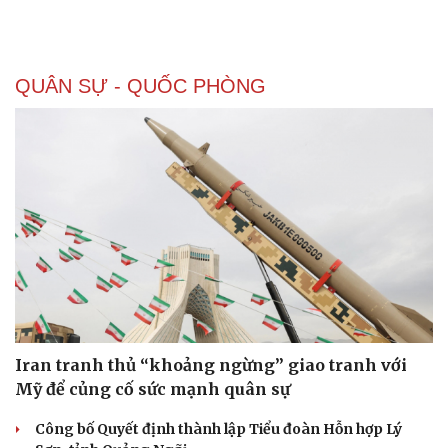
QUÂN SỰ - QUỐC PHÒNG
Sức khỏe
Đời sống
Dinh dưỡng - món ngon
Nhà đẹp
Cây thuốc
Blog
Sản phụ khoa
Tình yêu - Gia đình
Nhi khoa
Nam khoa
Làm đẹp - giảm cân
Phòng mạch online
Ăn sạch sống khỏe
Iran tranh thủ “khoảng ngừng” giao tranh với
Mỹ để củng cố sức mạnh quân sự
Công bố Quyết định thành lập Tiểu đoàn Hỗn hợp Lý