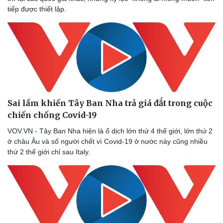
tiếp được thiết lập.
Doanh nghiệp
Công nghệ
Thông tin doanh nghiệp
Sành điệu
Doanh nghiệp 24h
Tin Công nghệ
Doanh nhân
Trải nghiệm
Vì cộng đồng
Chuyển đổi số
Sai lầm khiến Tây Ban Nha trả giá đắt trong cuộc
chiến chống Covid-19
VOV.VN - Tây Ban Nha hiện là ổ dịch lớn thứ 4 thế giới, lớn thứ 2
ở châu Âu và số người chết vì Covid-19 ở nước này cũng nhiều
thứ 2 thế giới chỉ sau Italy.