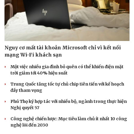
Nguy cơ mất tài khoản Microsoft chỉ vì kết nối
mạng Wi-Fi khách sạn
Một việc nhiều gia đình bỏ quên có thể khiến điện mặt
trời giảm tới 40% hiệu suất
Trung Quốc tăng tốc tự chủ chip tiên tiến với kế hoạch
Văn hóa
Giải trí
đầy tham vọng
Sân khấu - Điện ảnh
Nghệ sĩ
Phú Thọ ký hợp tác với nhiều bộ, ngành trong thực hiện
Văn học
Thời trang
Nghị quyết 57
Âm nhạc
Sao Việt
Di sản
Công nghệ chiến lược: Mục tiêu làm chủ ít nhất 10 công
nghệ lõi đến 2030