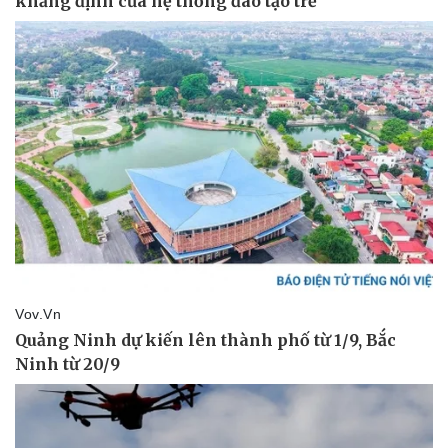
Vụ án
Vũ khí
Tin nóng
Việt Nam
Tư vấn luật
Phân tích