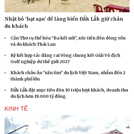
Hạt giống tâm hồn
Nhặt bỏ 'hạt sạn' để làng biển Đắk Lắk giữ chân
du khách
Cần Thơ cụ thể hóa “Ba kết nối”, xúc tiến đón dòng vốn
và du khách Thái Lan
Ký kết hợp tác đăng cai Vòng chung kết Giải Vô địch
Golf nghiệp dư thế giới 2027
Khách châu Âu "săn tìm" du lịch Việt Nam, nhắm đến 2
thành phố lớn
Đắk Lắk đặt mục tiêu đón 10 triệu lượt khách, doanh thu
du lịch hơn 19.000 tỷ đồng
KINH TẾ