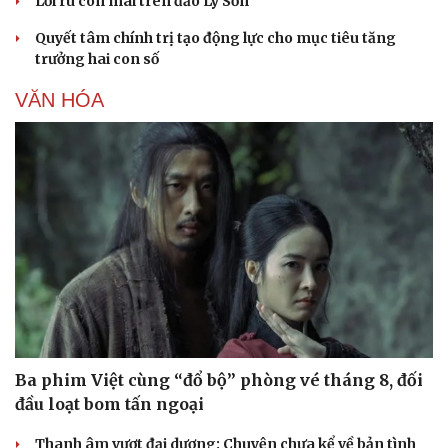
Lời ru còn mãi trên đảo Lý Sơn
Quyết tâm chính trị tạo động lực cho mục tiêu tăng
trưởng hai con số
VĂN HÓA
Ba phim Việt cùng “đổ bộ” phòng vé tháng 8, đối
đầu loạt bom tấn ngoại
Thanh âm vượt đại dương: Chuyện chưa kể về bản tình