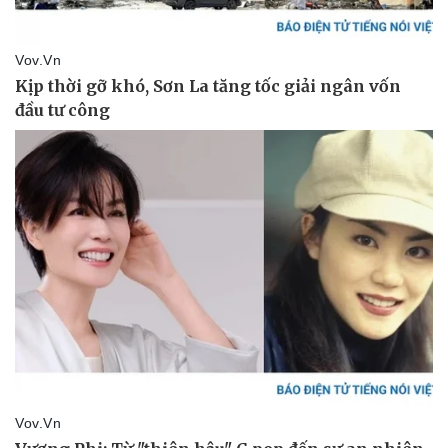
Thể thao
Ô tô - Xe máy
Bóng đá
Ô tô
Lịch thi đấu bóng đá
Xe máy
Thế giới thể thao
Tư vấn
eSports
Hậu trường