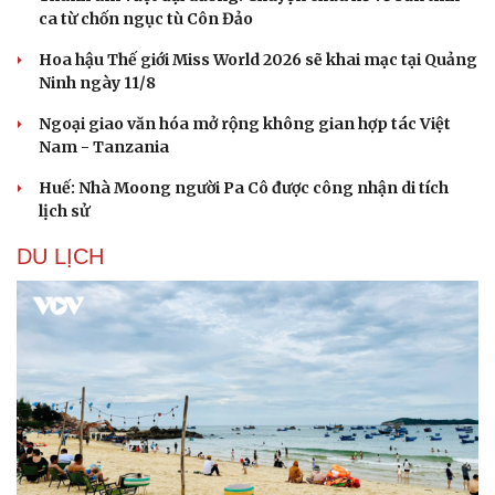
ca từ chốn ngục tù Côn Đảo
Hoa hậu Thế giới Miss World 2026 sẽ khai mạc tại Quảng
Ninh ngày 11/8
Ngoại giao văn hóa mở rộng không gian hợp tác Việt
Nam - Tanzania
Huế: Nhà Moong người Pa Cô được công nhận di tích
lịch sử
DU LỊCH
Du lịch
Podcast
Tư vấn
Câu chuyện thời sự
Săn Tour
Đọc truyện đêm khuya
check-in
Cửa sổ tình yêu
Kể chuyện cho bé