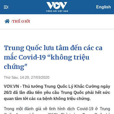
English
THẾ GIỚI
/
Trung Quốc lưu tâm đến các ca
Chính trị
Xã hội
Đảng
Tin 24h
mắc Covid-19 “không triệu
Tổ chức nhân sự
Dự báo thời tiết
chứng"
Quốc hội
Giáo dục
Nhận diện sự thật
Dấu ấn VOV
Việc làm
Thứ Sáu, 14:20, 27/03/2020
Biển đảo
VOV.VN - Thủ tướng Trung Quốc Lý Khắc Cường ngày
26/3 đã lần đầu tiên yêu cầu Trung Quốc phải hết sức
quan tâm tới các ca bệnh không triệu chứng.
Trong một đánh giá về tình hình dịch Covid-19 ở Trung