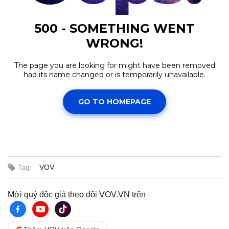
Tag:
VOV
Kinh tế
Thị trường
Bất động sản
Giá vàng
Mời quý độc giả theo dõi VOV.VN trên
Khởi nghiệp
Tiêu dùng
Tỷ giá
Chứng khoán