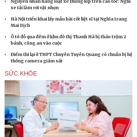
Nguyên nhân hàng loạt xe thủng lốp trên cao tốc: Nghi
xe tải làm rơi vật nhọn
Hà Nội triển khai lấy mẫu hài cốt liệt sĩ tại Nghĩa trang
Mai Dịch
Ô tô đỗ qua đêm ở khu đô thị Thanh Hà bị tháo trộm 2
bánh, công an vào cuộc
Điểm thi lại ở THPT Chuyên Tuyên Quang có chuẩn bị hệ
thống camera giám sát
SỨC KHỎE