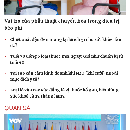
Vai trò của phẫu thuật chuyển hóa trong điều trị
béo phì
Chiết xuất đậu đen mang lại lợi ích gì cho sức khỏe, làn
da?
Tuổi 70 uống 5 loại thuốc mỗi ngày: Giá như chuẩn bị từ
tuổi 40
Tại sao cần cấm kinh doanh khí N2O (khí cười) ngoài
mục đích y tế?
Loại lá vừa cay vừa đắng là vị thuốc bổ gan, biết dùng
sức khoẻ càng thăng hạng
QUAN SÁT