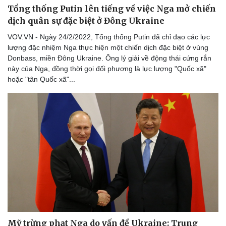
Tổng thống Putin lên tiếng về việc Nga mở chiến
dịch quân sự đặc biệt ở Đông Ukraine
VOV.VN - Ngày 24/2/2022, Tổng thống Putin đã chỉ đạo các lực
lượng đặc nhiệm Nga thực hiện một chiến dịch đặc biệt ở vùng
Doanh nghiệp
Công nghệ
Donbass, miền Đông Ukraine. Ông lý giải về động thái cứng rắn
Thông tin doanh nghiệp
Sành điệu
này của Nga, đồng thời gọi đối phương là lực lượng "Quốc xã"
Doanh nghiệp 24h
Tin Công nghệ
hoặc "tân Quốc xã"...
Doanh nhân
Trải nghiệm
Vì cộng đồng
Chuyển đổi số
Mỹ trừng phạt Nga do vấn đề Ukraine: Trung