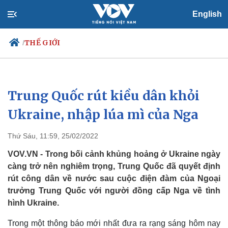
English
THẾ GIỚI
/
Trung Quốc rút kiều dân khỏi
Chính trị
Xã hội
Đảng
Tin 24h
Ukraine, nhập lúa mì của Nga
Tổ chức nhân sự
Dự báo thời tiết
Quốc hội
Giáo dục
Thứ Sáu, 11:59, 25/02/2022
Nhận diện sự thật
Dấu ấn VOV
Việc làm
VOV.VN - Trong bối cảnh khủng hoảng ở Ukraine ngày
Biển đảo
càng trở nên nghiêm trọng, Trung Quốc đã quyết định
rút công dân về nước sau cuộc điện đàm của Ngoại
trưởng Trung Quốc với người đồng cấp Nga về tình
hình Ukraine.
Trong một thông báo mới nhất đưa ra rạng sáng hôm nay