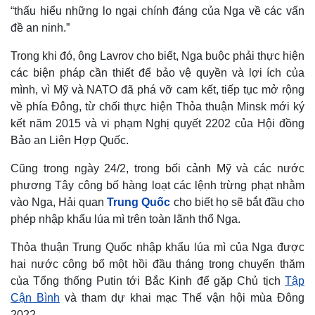
“thấu hiểu những lo ngại chính đáng của Nga về các vấn
đề an ninh.”
Trong khi đó, ông Lavrov cho biết, Nga buộc phải thực hiện
các biện pháp cần thiết để bảo vệ quyền và lợi ích của
mình, vì Mỹ và NATO đã phá vỡ cam kết, tiếp tục mở rộng
về phía Đông, từ chối thực hiện Thỏa thuận Minsk mới ký
kết năm 2015 và vi phạm Nghị quyết 2202 của Hội đồng
Bảo an Liên Hợp Quốc.
Cũng trong ngày 24/2, trong bối cảnh Mỹ và các nước
phương Tây công bố hàng loạt các lệnh trừng phạt nhằm
vào Nga, Hải quan
Trung Quốc
cho biết họ sẽ bắt đầu cho
Thế giới
Multimedia
phép nhập khẩu lúa mì trên toàn lãnh thổ Nga.
Quan sát
Video
Cuộc sống đó đây
Ảnh
Thỏa thuận Trung Quốc nhập khẩu lúa mì của Nga được
Hồ sơ
E-Magazine
hai nước công bố một hồi đầu tháng trong chuyến thăm
Infographic
của Tổng thống Putin tới Bắc Kinh để gặp Chủ tịch
Tập
Cận Bình
và tham dự khai mạc Thế vận hội mùa Đông
2022.