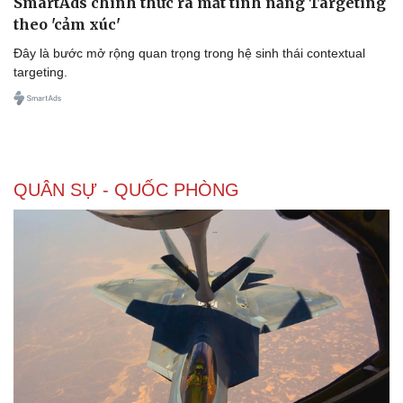
SmartAds chính thức ra mắt tính năng Targeting
theo 'cảm xúc'
Đây là bước mở rộng quan trọng trong hệ sinh thái contextual
targeting.
Sức khỏe
Đời sống
Dinh dưỡng - món ngon
Nhà đẹp
Cây thuốc
Blog
QUÂN SỰ - QUỐC PHÒNG
Sản phụ khoa
Tình yêu - Gia đình
Nhi khoa
Nam khoa
Làm đẹp - giảm cân
Phòng mạch online
Ăn sạch sống khỏe