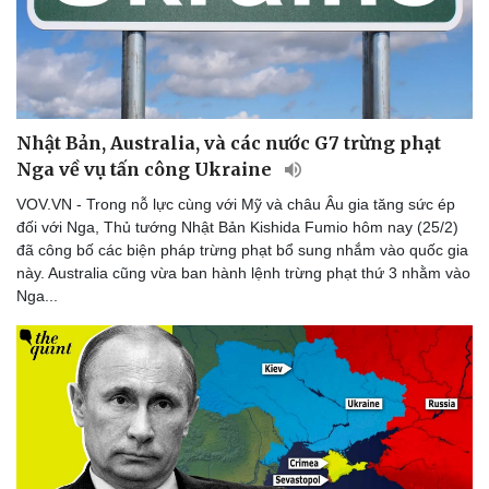
Thể thao
Ô tô - Xe máy
Bóng đá
Ô tô
Lịch thi đấu bóng đá
Xe máy
Thế giới thể thao
Tư vấn
eSports
Hậu trường
Nhật Bản, Australia, và các nước G7 trừng phạt
Nga về vụ tấn công Ukraine
VOV.VN - Trong nỗ lực cùng với Mỹ và châu Âu gia tăng sức ép
đối với Nga, Thủ tướng Nhật Bản Kishida Fumio hôm nay (25/2)
đã công bố các biện pháp trừng phạt bổ sung nhắm vào quốc gia
này. Australia cũng vừa ban hành lệnh trừng phạt thứ 3 nhằm vào
Nga...