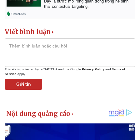
Đây là bước mở rộng quan trọng trong hệ sinh
thái contextual targeting.
Viết bình luận
This site is protected by reCAPTCHA and the Google
Privacy Policy
and
Terms of
Service
apply.
Gửi tin
Kinh tế
Thị trường
Bất động sản
Giá vàng
Khởi nghiệp
Tiêu dùng
Tỷ giá
Chứng khoán