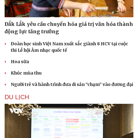
Đắk Lắk yêu cầu chuyển hóa giá trị văn hóa thành
động lực tăng trưởng
Đoàn học sinh Việt Nam xuất sắc giành 8 HCV tại cuộc
thi Lễ hội Âm nhạc quốc tế
Hoa sữa
Khúc mùa thu
Người trẻ và hành trình đưa di sản “chạm” vào đương đại
DU LỊCH
Du lịch
Podcast
Tư vấn
Câu chuyện thời sự
Săn Tour
Đọc truyện đêm khuya
check-in
Cửa sổ tình yêu
Kể chuyện cho bé