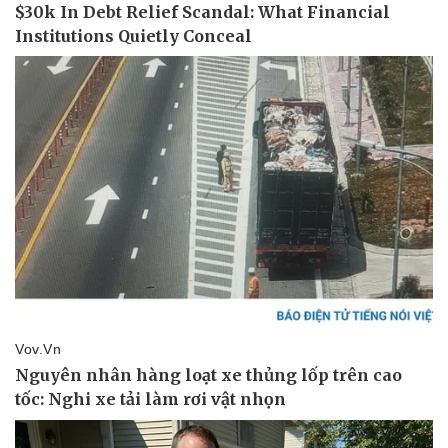
Vụ án
Vũ khí
Tin nóng
Việt Nam
Tư vấn luật
Phân tích