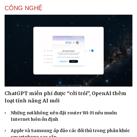
CÔNG NGHỆ
Văn hóa
Giải trí
ChatGPT miễn phí được “cởi trói”, OpenAI thêm
Sân khấu - Điện ảnh
Nghệ sĩ
loạt tính năng AI mới
Văn học
Thời trang
Âm nhạc
Sao Việt
Những nơi không nên đặt router Wi-Fi nếu muốn
Di sản
Internet luôn ổn định
Apple và Samsung áp đảo các đối thủ trong phân khúc