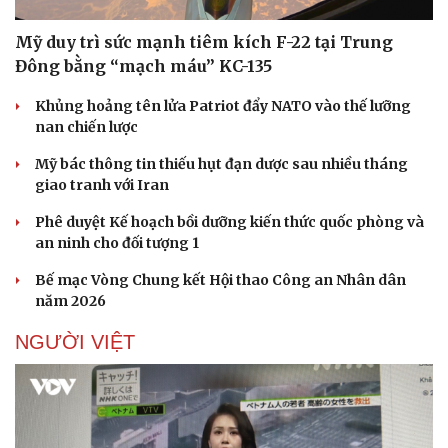
Mỹ duy trì sức mạnh tiêm kích F-22 tại Trung
Đông bằng “mạch máu” KC-135
Khủng hoảng tên lửa Patriot đẩy NATO vào thế lưỡng
nan chiến lược
Mỹ bác thông tin thiếu hụt đạn dược sau nhiều tháng
giao tranh với Iran
Phê duyệt Kế hoạch bồi dưỡng kiến thức quốc phòng và
an ninh cho đối tượng 1
Bế mạc Vòng Chung kết Hội thao Công an Nhân dân
năm 2026
NGƯỜI VIỆT