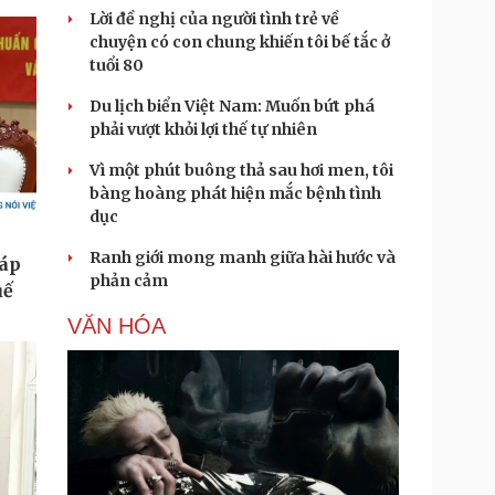
Lời đề nghị của người tình trẻ về
chuyện có con chung khiến tôi bế tắc ở
tuổi 80
Du lịch biển Việt Nam: Muốn bứt phá
phải vượt khỏi lợi thế tự nhiên
Vì một phút buông thả sau hơi men, tôi
bàng hoàng phát hiện mắc bệnh tình
dục
Ranh giới mong manh giữa hài hước và
phản cảm
VĂN HÓA