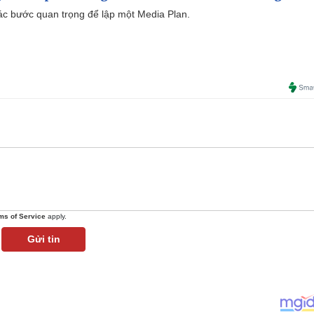
 các bước quan trọng để lập một Media Plan.
ms of Service
apply.
Gửi tin