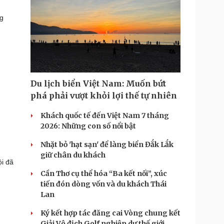
ng
Du lịch biển Việt Nam: Muốn bứt
phá phải vượt khỏi lợi thế tự nhiên
Khách quốc tế đến Việt Nam 7 tháng
2026: Những con số nổi bật
Nhặt bỏ 'hạt sạn' để làng biển Đắk Lắk
giữ chân du khách
i đã
Cần Thơ cụ thể hóa “Ba kết nối”, xúc
tiến đón dòng vốn và du khách Thái
Lan
Ký kết hợp tác đăng cai Vòng chung kết
Giải Vô địch Golf nghiệp dư thế giới