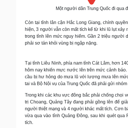
Một người dân Trung Quốc đi qua đố
Còn tại tỉnh lân cận Hắc Long Giang, chính quyền
hiện, 3 người vẫn còn mất tích kể từ khi lũ lụt xả
trong tỉnh lên mức nguy hiểm. Gần 2 triệu người
phải sơ tán khỏi vùng bị ngập nặng.
Tại tỉnh Liêu Ninh, phía nam tỉnh Cát Lâm, hơn 14
hôm nay khiến mực nước lên trên mức cảnh báo. 
cầu bị hư hỏng do mưa lũ với lượng mưa lên mức
tai và Bộ Nội vụ của Trung Quốc đã phải gửi nhóm 
Trong khi các khu vực đông bắc phải chống chọi với
trị Choang, Quảng Tây đang phải gồng lên để giải
người thiệt mạng và 4 người khác mất tích. Cơn b
vừa qua vào tỉnh Quảng Đông, sau khi quét qua Ph
tích.