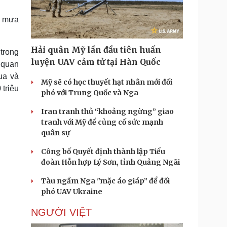
Doanh nghiệp 24h
Tin Công nghệ
Doanh nhân
Trải nghiệm
à mưa
ì cộng đồng
Chuyển đổi số
Hải quân Mỹ lần đầu tiên huấn
 trong
u lịch
Podcast
luyện UAV cảm tử tại Hàn Quốc
 quan
Tư vấn
Câu chuyện thời sự
ua và
Săn Tour
Đọc truyện đêm khuya
Mỹ sẽ có học thuyết hạt nhân mới đối
 triệu
heck-in
Cửa sổ tình yêu
phó với Trung Quốc và Nga
Kể chuyện cho bé
Iran tranh thủ “khoảng ngừng” giao
Hạt giống tâm hồn
tranh với Mỹ để củng cố sức mạnh
quân sự
Công bố Quyết định thành lập Tiểu
đoàn Hỗn hợp Lý Sơn, tỉnh Quảng Ngãi
Tàu ngầm Nga "mặc áo giáp” để đối
phó UAV Ukraine
NGƯỜI VIỆT