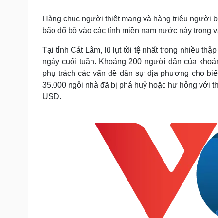
Tin nóng
Việt Nam
Tư vấn luật
Phân tích
Hàng chục người thiệt mạng và hàng triệu người b
bão đổ bộ vào các tỉnh miền nam nước này trong v
Tại tỉnh Cát Lâm, lũ lụt tồi tệ nhất trong nhiều t
Sức khỏe
Đời sống
ngày cuối tuần. Khoảng 200 người dân của khoản
Dinh dưỡng - món ngon
Nhà đẹp
phụ trách các vấn đề dân sự địa phương cho biết
Cây thuốc
Blog
35.000 ngôi nhà đã bị phá huỷ hoặc hư hỏng với thi
Sản phụ khoa
Tình yêu - Gia đình
USD.
Nhi khoa
Nam khoa
Làm đẹp - giảm cân
Phòng mạch online
Ăn sạch sống khỏe
Cải chính