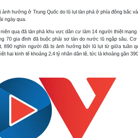
Lịch thi đấu bóng đá
Xe máy
Thế giới thể thao
Tư vấn
ị ảnh hưởng ở Trung Quốc do lũ lụt tàn phá ở phía đông bắc v
eSports
V
ài ngày qua.
Hậu trường
hập niên qua đã tàn phá khu vực dân cư làm 14 người thiệt mạng
Văn hóa
Giải trí
D
g 70 gia đình đã buộc phải sơ tán do nước lũ ngập sâu. Cơ
Sân khấu - Điện ảnh
Nghệ sĩ
, 890 nghìn người đã bị ảnh hưởng bởi lũ lụt từ giữa tuần q
Văn học
Thời trang
ệt hại kinh tế khoảng 2,4 tỷ nhân dân tệ, tức là khoảng gần 390
Âm nhạc
Sao Việt
c
Di sản