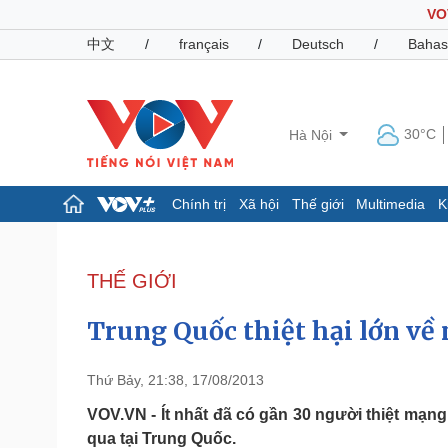
VO
中文
/
français
/
Deutsch
/
Bahas
30°C
Hà Nội
Chính trị
Xã hội
Thế giới
Multimedia
K
Chính trị
Xã hội
Đảng
Tin 24h
THẾ GIỚI
Tổ chức nhân sự
Dự báo thời tiết
Quốc hội
Giáo dục
Trung Quốc thiệt hại lớn về 
Nhận diện sự thật
Dấu ấn VOV
Việc làm
Biển đảo
Thứ Bảy, 21:38, 17/08/2013
Pháp luật
Quân sự - Quốc phòng
VOV.VN - Ít nhất đã có gần 30 người thiệt mạn
qua tại Trung Quốc.
Vụ án
Vũ khí