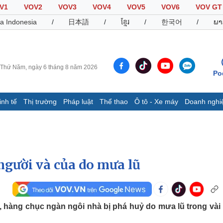
V1
VOV2
VOV3
VOV4
VOV5
VOV6
VOV GT
a Indonesia
/
日本語
/
ខ្មែរ
/
한국어
/
ພາ
Thứ Năm, ngày 6 tháng 8 năm 2026
Po
inh tế
Thị trường
Pháp luật
Thể thao
Ô tô - Xe máy
Doanh nghi
Thế giới
Multimedia
K
Quan sát
Video
B
Cuộc sống đó đây
Ảnh
K
Hồ sơ
E-Magazine
người và của do mưa lũ
Infographic
Thể thao
Ô tô - Xe máy
D
g, hàng chục ngàn ngôi nhà bị phá huỷ do mưa lũ trong vài
Bóng đá
Ô tô
T