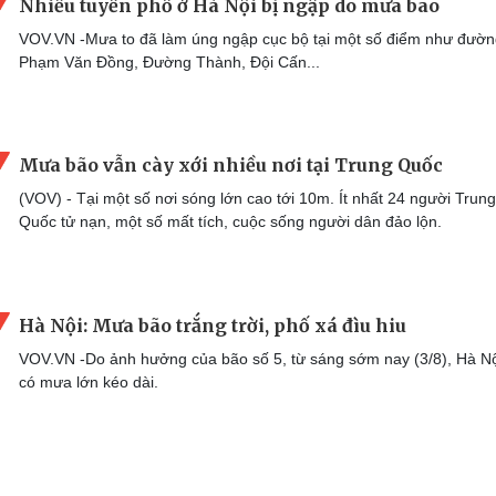
Nhiều tuyến phố ở Hà Nội bị ngập do mưa bão
VOV.VN -Mưa to đã làm úng ngập cục bộ tại một số điểm như đườ
Phạm Văn Đồng, Đường Thành, Đội Cấn...
Mưa bão vẫn cày xới nhiều nơi tại Trung Quốc
(VOV) - Tại một số nơi sóng lớn cao tới 10m. Ít nhất 24 người Trung
Quốc tử nạn, một số mất tích, cuộc sống người dân đảo lộn.
Hà Nội: Mưa bão trắng trời, phố xá đìu hiu
VOV.VN -Do ảnh hưởng của bão số 5, từ sáng sớm nay (3/8), Hà Nộ
có mưa lớn kéo dài.