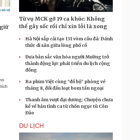
Từ vụ MCK gỡ 19 ca khúc: Không
thể gây sốc rồi chỉ xin lỗi là xong
Hà Nội sắp cải tạo 131 vòm cầu đá: Đánh
thức di sản giữa lòng phố cổ
Đưa bản sắc văn hóa người Mường trở
thành động lực phát triển du lịch cộng
đồng
ho
Ba phim Việt cùng “đổ bộ” phòng vé
tích
tháng 8, đối đầu loạt bom tấn ngoại
Thanh âm vượt đại dương: Chuyện chưa
kể về bản tình ca từ chốn ngục tù Côn
Đảo
DU LỊCH