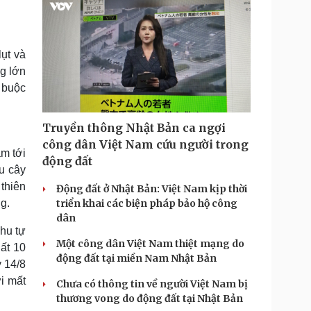
ụt và
ng lớn
 buộc
Truyền thông Nhật Bản ca ngợi
công dân Việt Nam cứu người trong
ăm tới
động đất
u cây
thiên
Động đất ở Nhật Bản: Việt Nam kịp thời
g.
triển khai các biện pháp bảo hộ công
dân
khu tự
Một công dân Việt Nam thiệt mạng do
ất 10
động đất tại miền Nam Nhật Bản
 14/8
i mất
Chưa có thông tin về người Việt Nam bị
thương vong do động đất tại Nhật Bản