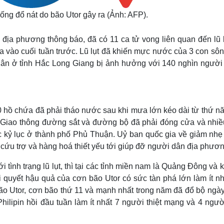
ng đổ nát do bão Utor gây ra (Ảnh: AFP).
 địa phương thông báo, đã có 11 ca tử vong liên quan đến lũ l
y ra vào cuối tuần trước. Lũ lụt đã khiến mực nước của 3 con sô
 dân ở tỉnh Hắc Long Giang bị ảnh hưởng với 140 nghìn người
0 hồ chứa đã phải tháo nước sau khi mưa lớn kéo dài từ thứ n
Giao thông đường sắt và đường bộ đã phải đóng cửa và nhiề
 kỷ lục ở thành phố Phủ Thuận. Uỷ ban quốc gia về giảm nhẹ 
cứu trợ và hàng hoá thiết yếu tới giúp đỡ người dân địa phươn
 tình trạng lũ lụt, thì tại các tỉnh miền nam là Quảng Đông và 
 quyết hậu quả của cơn bão Utor có sức tàn phá lớn làm ít nh
ão Utor, cơn bão thứ 11 và mạnh nhất trong năm đã đổ bộ ngày
ilipin hồi đầu tuần làm ít nhất 7 người thiệt mạng và 4 ngườ