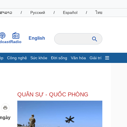
ສາລາວ
/
Русский
/
Español
/
ไทย
English
dcast
Radio
ệp
Công nghệ
Sức khỏe
Đời sống
Văn hóa
Giải trí
inh tế
Thị trường
ất động sản
Giá vàng
hởi nghiệp
Tiêu dùng
Tỷ giá
QUÂN SỰ - QUỐC PHÒNG
Chứng khoán
Giá cà phê
oanh nghiệp
Công nghệ
 ngày
hông tin doanh nghiệp
Sành điệu