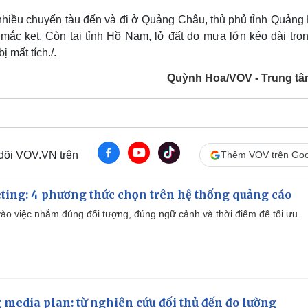
nhiều chuyến tàu đến và đi ở Quảng Châu, thủ phủ tỉnh Quảng
mắc kẹt. Còn tại tỉnh Hồ Nam, lở đất do mưa lớn kéo dài tron
 mất tích./.
Quỳnh Hoa/VOV - Trung tâ
 dõi VOV.VN trên
Thêm VOV trên Goo
ting: 4 phương thức chọn trên hệ thống quảng cáo
ào việc nhắm đúng đối tượng, đúng ngữ cảnh và thời điểm để tối ưu.
 media plan: từ nghiên cứu đối thủ đến đo lường