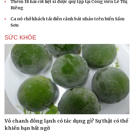
Thêm 18 hài cốt liệt sĩ được quy tập tại Công viên Lê Thị
Riêng
Ca nô chở khách tái diễn cảnh bát nháo trên biển Sầm
Sơn
SỨC KHỎE
Vỏ chanh đông lạnh có tác dụng gì? Sự thật có thể
khiến bạn bất ngờ