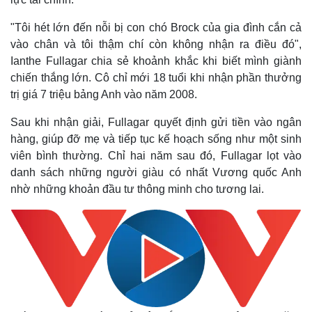
"Tôi hét lớn đến nỗi bị con chó Brock của gia đình cắn cả
vào chân và tôi thậm chí còn không nhận ra điều đó",
Ianthe Fullagar chia sẻ khoảnh khắc khi biết mình giành
chiến thắng lớn. Cô chỉ mới 18 tuổi khi nhận phần thưởng
trị giá 7 triệu bảng Anh vào năm 2008.
Sau khi nhận giải, Fullagar quyết định gửi tiền vào ngân
hàng, giúp đỡ mẹ và tiếp tục kế hoạch sống như một sinh
viên bình thường. Chỉ hai năm sau đó, Fullagar lọt vào
danh sách những người giàu có nhất Vương quốc Anh
nhờ những khoản đầu tư thông minh cho tương lai.
Thế giới
Multimedia
Quan sát
Video
Cuộc sống đó đây
Ảnh
Hồ sơ
E-Magazine
Infographic