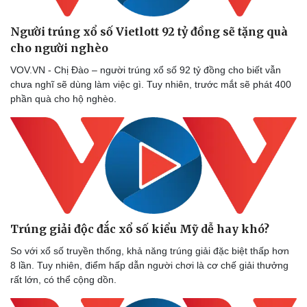
Người trúng xổ số Vietlott 92 tỷ đồng sẽ tặng quà
cho người nghèo
Doanh nghiệp
Công nghệ
VOV.VN - Chị Đào – người trúng xổ số 92 tỷ đồng cho biết vẫn
Thông tin doanh nghiệp
Sành điệu
chưa nghĩ sẽ dùng làm việc gì. Tuy nhiên, trước mắt sẽ phát 400
Doanh nghiệp 24h
Tin Công nghệ
phần quà cho hộ nghèo.
Doanh nhân
Trải nghiệm
Vì cộng đồng
Chuyển đổi số
Trúng giải độc đắc xổ số kiểu Mỹ dễ hay khó?
So với xổ số truyền thống, khả năng trúng giải đặc biệt thấp hơn
8 lần. Tuy nhiên, điểm hấp dẫn người chơi là cơ chế giải thưởng
rất lớn, có thể cộng dồn.