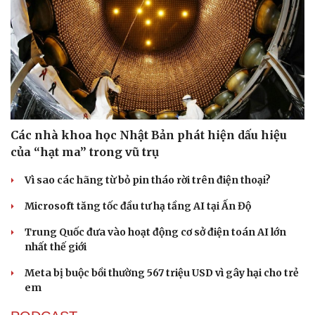
Các nhà khoa học Nhật Bản phát hiện dấu hiệu
của “hạt ma” trong vũ trụ
Vì sao các hãng từ bỏ pin tháo rời trên điện thoại?
Microsoft tăng tốc đầu tư hạ tầng AI tại Ấn Độ
Văn hóa
Giải trí
Sân khấu - Điện ảnh
Nghệ sĩ
Trung Quốc đưa vào hoạt động cơ sở điện toán AI lớn
Văn học
Thời trang
nhất thế giới
Âm nhạc
Sao Việt
Di sản
Meta bị buộc bồi thường 567 triệu USD vì gây hại cho trẻ
em