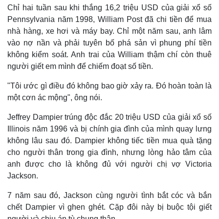
Chỉ hai tuần sau khi thắng 16,2 triệu USD của giải xổ số
Pennsylvania năm 1998, William Post đã chi tiền để mua
nhà hàng, xe hơi và máy bay. Chỉ một năm sau, anh lâm
vào nợ nần và phải tuyên bố phá sản vì phung phí tiền
không kiểm soát. Anh trai của William thậm chí còn thuê
người giết em mình để chiếm đoạt số tiền.
"Tôi ước gì điều đó không bao giờ xảy ra. Đó hoàn toàn là
một cơn ác mộng", ông nói.
Jeffrey Dampier trúng độc đắc 20 triệu USD của giải xổ số
Illinois năm 1996 và bị chính gia đình của mình quay lưng
không lâu sau đó. Dampier không tiếc tiền mua quà tặng
cho người thân trong gia đình, nhưng lòng hảo tâm của
anh được cho là không đủ với người chị vợ Victoria
Kinh tế
Thị trường
Jackson.
Bất động sản
Giá vàng
Khởi nghiệp
Tiêu dùng
7 năm sau đó, Jackson cùng người tình bắt cóc và bắn
Tỷ giá
chết Dampier vì ghen ghét. Cặp đôi này bị buộc tội giết
Chứng khoán
người và chịu án tù chung thân.