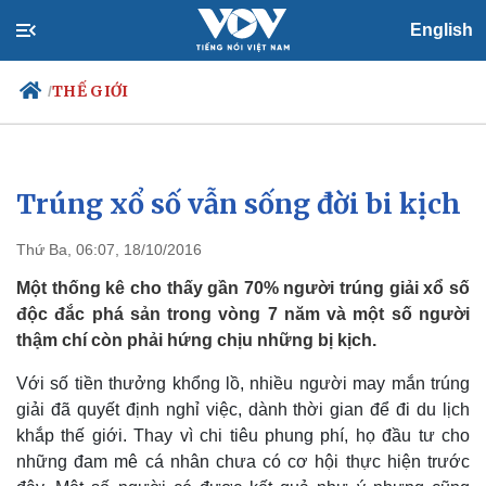
English
THẾ GIỚI
/
Trúng xổ số vẫn sống đời bi kịch
Chính trị
Xã hội
Đảng
Tin 24h
Thứ Ba, 06:07, 18/10/2016
Tổ chức nhân sự
Dự báo thời tiết
Quốc hội
Giáo dục
Một thống kê cho thấy gần 70% người trúng giải xổ số
Nhận diện sự thật
Dấu ấn VOV
độc đắc phá sản trong vòng 7 năm và một số người
Việc làm
thậm chí còn phải hứng chịu những bị kịch.
Biển đảo
Với số tiền thưởng khổng lồ, nhiều người may mắn trúng
giải đã quyết định nghỉ việc, dành thời gian để đi du lịch
khắp thế giới. Thay vì chi tiêu phung phí, họ đầu tư cho
những đam mê cá nhân chưa có cơ hội thực hiện trước