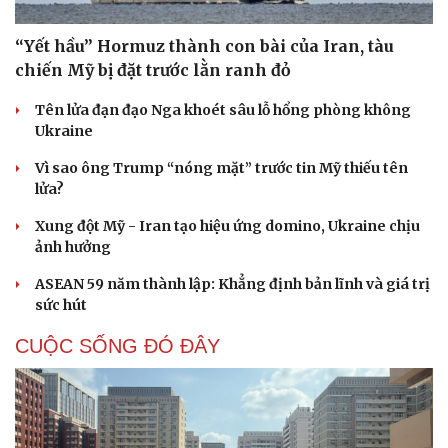
“Yết hầu” Hormuz thành con bài của Iran, tàu
chiến Mỹ bị đặt trước lằn ranh đỏ
Tên lửa đạn đạo Nga khoét sâu lỗ hổng phòng không
Ukraine
Vì sao ông Trump “nóng mặt” trước tin Mỹ thiếu tên
lửa?
Xung đột Mỹ - Iran tạo hiệu ứng domino, Ukraine chịu
ảnh hưởng
ASEAN 59 năm thành lập: Khẳng định bản lĩnh và giá trị
sức hút
CUỘC SỐNG ĐÓ ĐÂY