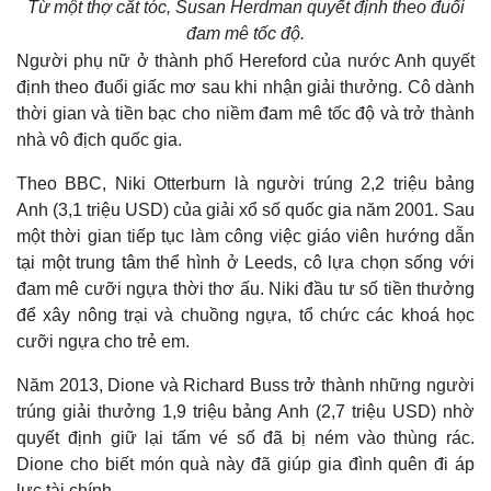
Từ một thợ cắt tóc, Susan Herdman quyết định theo đuổi
đam mê tốc độ.
Người phụ nữ ở thành phố Hereford của nước Anh quyết
định theo đuổi giấc mơ sau khi nhận giải thưởng. Cô dành
thời gian và tiền bạc cho niềm đam mê tốc độ và trở thành
nhà vô địch quốc gia.
Theo BBC, Niki Otterburn là người trúng 2,2 triệu bảng
Anh (3,1 triệu USD) của giải xổ số quốc gia năm 2001. Sau
một thời gian tiếp tục làm công việc giáo viên hướng dẫn
tại một trung tâm thể hình ở Leeds, cô lựa chọn sống với
đam mê cưỡi ngựa thời thơ ấu. Niki đầu tư số tiền thưởng
để xây nông trại và chuồng ngựa, tổ chức các khoá học
cưỡi ngựa cho trẻ em.
Năm 2013, Dione và Richard Buss trở thành những người
trúng giải thưởng 1,9 triệu bảng Anh (2,7 triệu USD) nhờ
quyết định giữ lại tấm vé số đã bị ném vào thùng rác.
Dione cho biết món quà này đã giúp gia đình quên đi áp
lực tài chính.