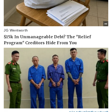
Thể thao
Ô tô - Xe máy
Bóng đá
Ô tô
Lịch thi đấu bóng đá
Xe máy
Thế giới thể thao
Tư vấn
eSports
Hậu trường