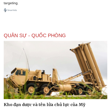
targeting.
QUÂN SỰ - QUỐC PHÒNG
Sức khỏe
Đời sống
Dinh dưỡng - món ngon
Nhà đẹp
Cây thuốc
Blog
Sản phụ khoa
Tình yêu - Gia đình
Nhi khoa
Nam khoa
Làm đẹp - giảm cân
Phòng mạch online
Ăn sạch sống khỏe
Kho đạn dược và tên lửa chủ lực của Mỹ