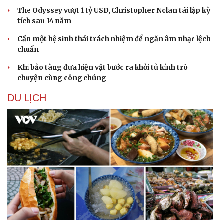
The Odyssey vượt 1 tỷ USD, Christopher Nolan tái lập kỳ
tích sau 14 năm
Cần một hệ sinh thái trách nhiệm để ngăn âm nhạc lệch
chuẩn
Khi bảo tàng đưa hiện vật bước ra khỏi tủ kính trò
chuyện cùng công chúng
DU LỊCH
Du lịch
Podcast
Tư vấn
Câu chuyện thời sự
Săn Tour
Đọc truyện đêm khuya
check-in
Cửa sổ tình yêu
Kể chuyện cho bé