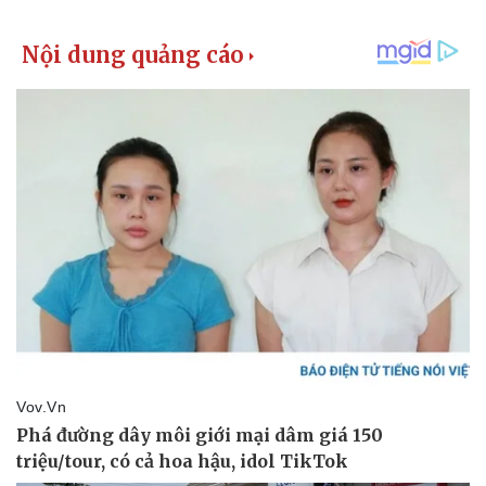
Vụ án
Vũ khí
Tin nóng
Việt Nam
Tư vấn luật
Phân tích