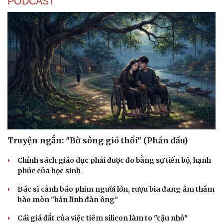
PODCAST
Truyện ngắn: "Bờ sông gió thổi" (Phần đầu)
Chính sách giáo dục phải được đo bằng sự tiến bộ, hạnh
phúc của học sinh
Bác sĩ cảnh báo phim người lớn, rượu bia đang âm thầm
bào mòn "bản lĩnh đàn ông"
Cái giá đắt của việc tiêm silicon làm to "cậu nhỏ"