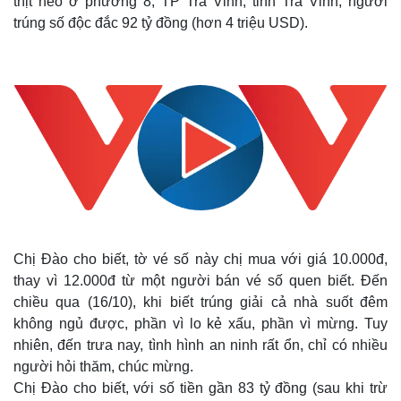
thịt heo ở phường 8, TP Trà Vinh, tỉnh Trà Vinh, người
trúng số độc đắc 92 tỷ đồng (hơn 4 triệu USD).
Chị Đào cho biết, tờ vé số này chị mua với giá 10.000đ,
thay vì 12.000đ từ một người bán vé số quen biết. Đến
chiều qua (16/10), khi biết trúng giải cả nhà suốt đêm
không ngủ được, phần vì lo kẻ xấu, phần vì mừng. Tuy
nhiên, đến trưa nay, tình hình an ninh rất ổn, chỉ có nhiều
người hỏi thăm, chúc mừng.
Chị Đào cho biết, với số tiền gần 83 tỷ đồng (sau khi trừ