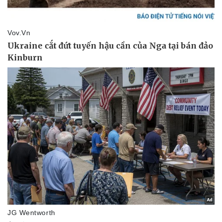
Bóng đá
Ô tô
Lịch thi đấu bóng đá
Xe máy
Thế giới thể thao
Tư vấn
eSports
Hậu trường