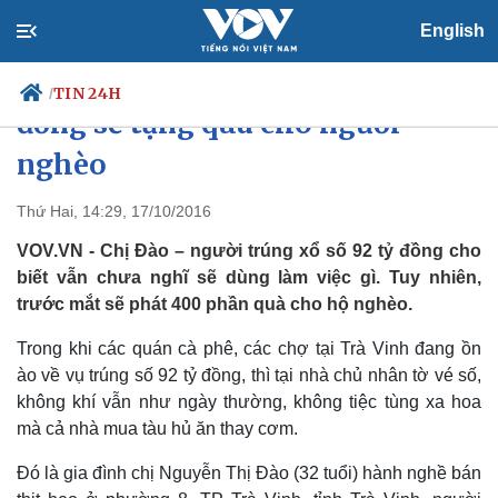
English
Người trúng xổ số Vietlott 92 tỷ
TIN 24H
/
đồng sẽ tặng quà cho người
nghèo
Chính trị
Xã hội
Thứ Hai, 14:29, 17/10/2016
Đảng
Tin 24h
VOV.VN - Chị Đào – người trúng xổ số 92 tỷ đồng cho
Tổ chức nhân sự
Dự báo thời tiết
biết vẫn chưa nghĩ sẽ dùng làm việc gì. Tuy nhiên,
Quốc hội
Giáo dục
trước mắt sẽ phát 400 phần quà cho hộ nghèo.
Nhận diện sự thật
Dấu ấn VOV
Việc làm
Trong khi các quán cà phê, các chợ tại Trà Vinh đang ồn
Biển đảo
ào về vụ trúng số 92 tỷ đồng, thì tại nhà chủ nhân tờ vé số,
không khí vẫn như ngày thường, không tiệc tùng xa hoa
mà cả nhà mua tàu hủ ăn thay cơm.
Đó là gia đình chị Nguyễn Thị Đào (32 tuổi) hành nghề bán