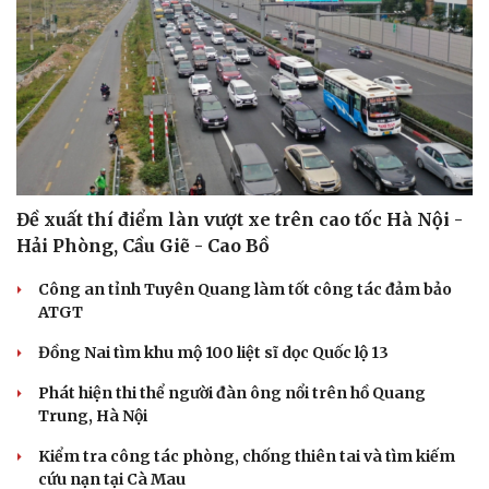
Đề xuất thí điểm làn vượt xe trên cao tốc Hà Nội -
Hải Phòng, Cầu Giẽ - Cao Bồ
Công an tỉnh Tuyên Quang làm tốt công tác đảm bảo
ATGT
Du lịch
Podcast
Tư vấn
Câu chuyện thời sự
Đồng Nai tìm khu mộ 100 liệt sĩ dọc Quốc lộ 13
Săn Tour
Đọc truyện đêm khuya
Phát hiện thi thể người đàn ông nổi trên hồ Quang
check-in
Cửa sổ tình yêu
Trung, Hà Nội
Kể chuyện cho bé
Hạt giống tâm hồn
Kiểm tra công tác phòng, chống thiên tai và tìm kiếm
cứu nạn tại Cà Mau