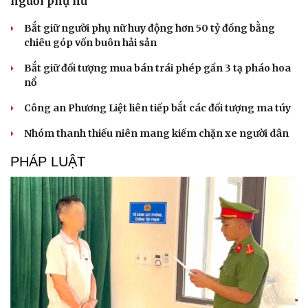
người phụ nữ
Bắt giữ người phụ nữ huy động hơn 50 tỷ đồng bằng
chiêu góp vốn buôn hải sản
Bắt giữ đối tượng mua bán trái phép gần 3 tạ pháo hoa
nổ
Công an Phương Liệt liên tiếp bắt các đối tượng ma túy
Nhóm thanh thiếu niên mang kiếm chặn xe người dân
PHÁP LUẬT
Văn hóa
Giải trí
Sân khấu - Điện ảnh
Nghệ sĩ
Văn học
Thời trang
Âm nhạc
Sao Việt
Di sản