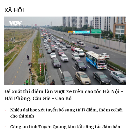
XÃ HỘI
Đề xuất thí điểm làn vượt xe trên cao tốc Hà Nội -
Sức khỏe
Đời sống
Hải Phòng, Cầu Giẽ - Cao Bồ
Dinh dưỡng - món ngon
Nhà đẹp
Nhiều đại học xét tuyển bổ sung từ 17 điểm, thêm cơ hội
Cây thuốc
Blog
cho thí sinh
Sản phụ khoa
Tình yêu - Gia đình
Nhi khoa
Công an tỉnh Tuyên Quang làm tốt công tác đảm bảo
Nam khoa