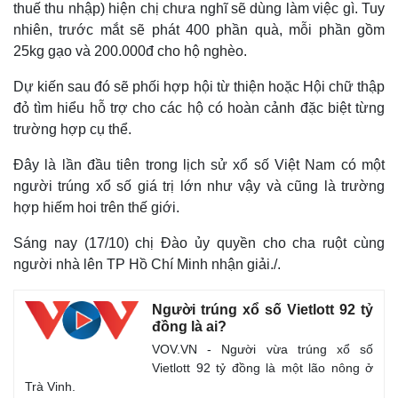
thuế thu nhập) hiện chị chưa nghĩ sẽ dùng làm việc gì. Tuy
nhiên, trước mắt sẽ phát 400 phần quà, mỗi phần gồm
25kg gạo và 200.000đ cho hộ nghèo.
Dự kiến sau đó sẽ phối hợp hội từ thiện hoặc Hội chữ thập
đỏ tìm hiểu hỗ trợ cho các hộ có hoàn cảnh đặc biệt từng
trường hợp cụ thể.
Thế giới
Multimedia
Đây là lần đầu tiên trong lịch sử xổ số Việt Nam có một
Quan sát
Video
người trúng xổ số giá trị lớn như vậy và cũng là trường
Cuộc sống đó đây
Ảnh
hợp hiếm hoi trên thế giới.
Hồ sơ
E-Magazine
Infographic
Sáng nay (17/10) chị Đào ủy quyền cho cha ruột cùng
người nhà lên TP Hồ Chí Minh nhận giải./.
Người trúng xổ số Vietlott 92 tỷ
đồng là ai?
VOV.VN - Người vừa trúng xổ số
Vietlott 92 tỷ đồng là một lão nông ở
Trà Vinh.