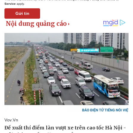
Service
apply.
Gửi tin
Kinh tế
Thị trường
Bất động sản
Giá vàng
Khởi nghiệp
Tiêu dùng
Tỷ giá
Chứng khoán
Giá cà phê