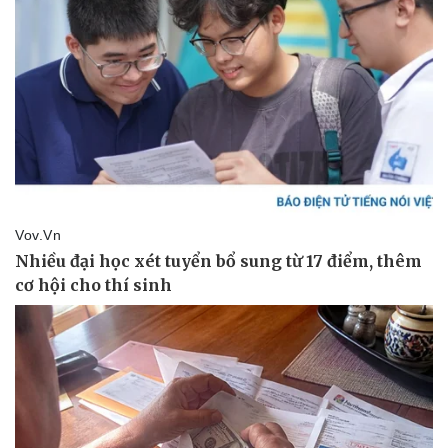
Pháp luật
Quân sự - Quốc phòng
Vụ án
Vũ khí
Tin nóng
Việt Nam
Tư vấn luật
Phân tích