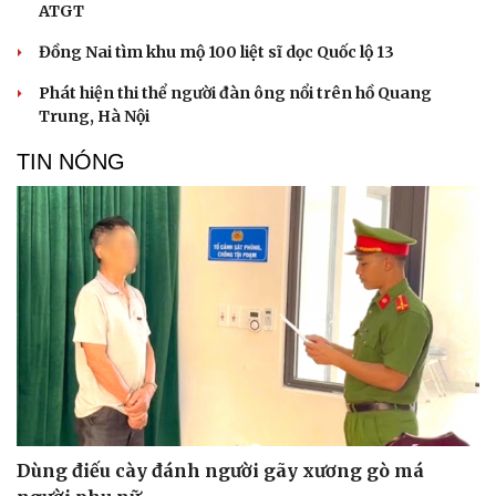
ATGT
Làm đẹp - giảm cân
Phòng mạch online
Đồng Nai tìm khu mộ 100 liệt sĩ dọc Quốc lộ 13
Ăn sạch sống khỏe
Phát hiện thi thể người đàn ông nổi trên hồ Quang
Trung, Hà Nội
TIN NÓNG
Dùng điếu cày đánh người gãy xương gò má