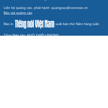
Liên hệ quảng cáo, phát hành: quangcao@vovnews.vn
Báo giá quảng cáo
Báo in
xuất bản thứ Năm hàng tuần
Tổng Biên tập: NGÔ THIỆU PHONG
Phó Tổng Biên tập: Phạm Công Hân, Đặng Thị Khanh, Giang
Trung Sơn, Nguyễn Tuyết Yến
Cơ quan chủ quản: ĐÀI TIẾNG NÓI VIỆT NAM
Không được sao chép lại bất kỳ thông tin nào từ website này khi
chưa có sự đồng ý bằng văn bản của Báo Điện tử Tiếng nói Việt
Nam