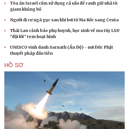
Tòa án Israel cấm sử dụng cá sấu để canh giữ nhà tù
giam khủng bố
Người di cư ngã gục sau khi bơi từ Ma Rốc sang Ceuta
Thái Lan cảnh báo phụ huynh, học sinh về ma túy LSD
“đội lốt” tem hoạt hình
UNESCO vinh danh Sarnath (Ấn Độ) - nơi Đức Phật
thuyết pháp đầu tiên
HỒ SƠ