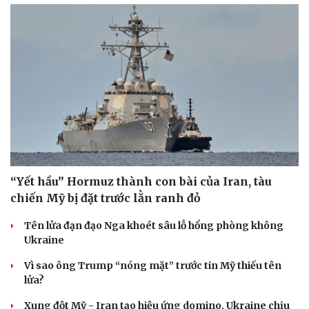
“Yết hầu” Hormuz thành con bài của Iran, tàu
chiến Mỹ bị đặt trước lằn ranh đỏ
Tên lửa đạn đạo Nga khoét sâu lỗ hổng phòng không
Ukraine
Vì sao ông Trump “nóng mặt” trước tin Mỹ thiếu tên
lửa?
Xung đột Mỹ - Iran tạo hiệu ứng domino, Ukraine chịu