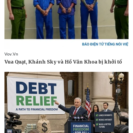
Vụ án
Vũ khí
Tin nóng
Việt Nam
Tư vấn luật
Phân tích