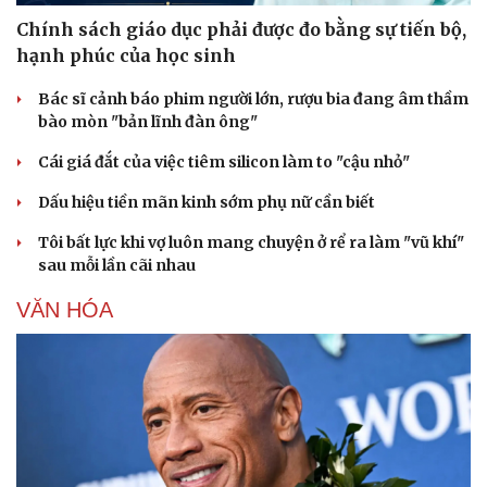
Chính sách giáo dục phải được đo bằng sự tiến bộ,
hạnh phúc của học sinh
Bác sĩ cảnh báo phim người lớn, rượu bia đang âm thầm
bào mòn "bản lĩnh đàn ông"
Cái giá đắt của việc tiêm silicon làm to "cậu nhỏ"
Dấu hiệu tiền mãn kinh sớm phụ nữ cần biết
Tôi bất lực khi vợ luôn mang chuyện ở rể ra làm "vũ khí"
sau mỗi lần cãi nhau
VĂN HÓA