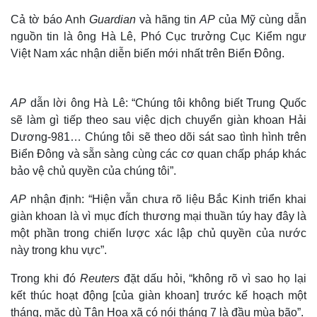
Cả tờ báo Anh
Guardian
và hãng tin
AP
của Mỹ cùng dẫn
nguồn tin là ông Hà Lê, Phó Cục trưởng Cục Kiểm ngư
Việt Nam xác nhận diễn biến mới nhất trên Biển Đông.
AP
dẫn lời ông Hà Lê: “Chúng tôi không biết Trung Quốc
sẽ làm gì tiếp theo sau việc dịch chuyển giàn khoan Hải
Dương-981… Chúng tôi sẽ theo dõi sát sao tình hình trên
Biển Đông và sẵn sàng cùng các cơ quan chấp pháp khác
bảo vệ chủ quyền của chúng tôi”.
AP
nhận định: “Hiện vẫn chưa rõ liệu Bắc Kinh triển khai
giàn khoan là vì mục đích thương mại thuần túy hay đây là
một phần trong chiến lược xác lập chủ quyền của nước
này trong khu vực”.
Trong khi đó
Reuters
đặt dấu hỏi, “không rõ vì sao họ lại
kết thúc hoạt động [của giàn khoan] trước kế hoạch một
tháng, mặc dù Tân Hoa xã có nói tháng 7 là đầu mùa bão”.