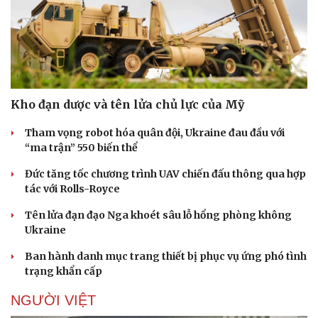
Doanh nghiệp
Công nghệ
Thông tin doanh nghiệp
Sành điệu
Doanh nghiệp 24h
Tin Công nghệ
Kho đạn dược và tên lửa chủ lực của Mỹ
Doanh nhân
Trải nghiệm
Vì cộng đồng
Chuyển đổi số
Tham vọng robot hóa quân đội, Ukraine đau đầu với
“ma trận” 550 biến thể
Đức tăng tốc chương trình UAV chiến đấu thông qua hợp
tác với Rolls-Royce
Tên lửa đạn đạo Nga khoét sâu lỗ hổng phòng không
Ukraine
Ban hành danh mục trang thiết bị phục vụ ứng phó tình
trạng khẩn cấp
NGƯỜI VIỆT