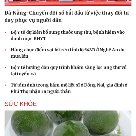
Đà Nẵng: Chuyển đổi số bắt đầu từ việc thay đổi tư
duy phục vụ người dân
Bộ Y tế dự kiến bổ sung thuốc ung thư, bệnh hiếm vào
danh mục BHYT
Hàng chục điểm sạt lở trên tỉnh lộ 543D ở Nghệ An do
mưa lớn
Bộ Y tế hướng dẫn quy trình khám sàng lọc ung thư vú
tại tuyến xã
Từ tấm ảnh trong hầm mộ liệt sĩ ở Đồng Nai, gia đình ở
Phú Thọ nhận ra người thân
SỨC KHỎE
Du lịch
Podcast
Tư vấn
Câu chuyện thời sự
Săn Tour
Đọc truyện đêm khuya
check-in
Cửa sổ tình yêu
Kể chuyện cho bé