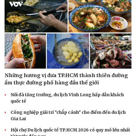
Những hương vị đưa TP.HCM thành thiên đường
ẩm thực đường phố hàng đầu thế giới
Văn hóa
Giải trí
Nối đà tăng trưởng, du lịch Vĩnh Long hấp dẫn khách
Sân khấu - Điện ảnh
Nghệ sĩ
quốc tế
Văn học
Thời trang
Âm nhạc
Sao Việt
Công nghiệp giải trí "chắp cánh" cho điểm đến du lịch
Di sản
Gia Lai
Hội chợ Du lịch quốc tế TP.HCM 2026 có quy mô lớn nhất