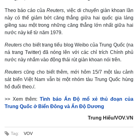
Theo báo cáo của
Reuters
, việc di chuyển giàn khoan lần
này có thể giảm bớt căng thẳng giữa hai quốc gia láng
giềng sau một trong những căng thẳng lớn nhất giữa hai
nước này kể từ năm 1979.
Reuters
cho biết trang tiểu blog Weibo của Trung Quốc (na
ná trang Twitter) đã nóng lên với các chỉ trích Chính phủ
nước này nhắm vào động thái rút giàn khoan nói trên.
Reuters
cũng cho biết thêm, mới hôm 15/7 một tàu cảnh
sát biển Việt Nam vẫn bị một nhóm tàu Trung Quốc hùng
hổ đuổi theo./.
Thế giới
Multimedia
Quan sát
Video
>> Xem thêm:
Tình báo Ấn Độ mổ xẻ thủ đoạn của
Cuộc sống đó đây
Ảnh
Trung Quốc ở Biển Đông và Ấn Độ Dương
Hồ sơ
E-Magazine
Infographic
Trung Hiếu/VOV.VN
Tag:
VOV