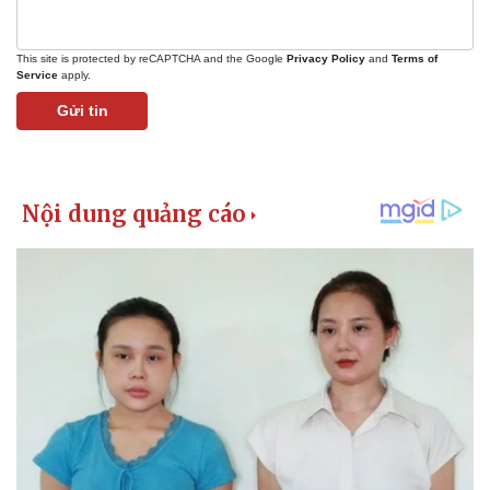
This site is protected by reCAPTCHA and the Google
Privacy Policy
and
Terms of
Service
apply.
Gửi tin
Kinh tế
Thị trường
Bất động sản
Giá vàng
Khởi nghiệp
Tiêu dùng
Tỷ giá
Chứng khoán