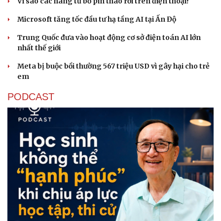
Vì sao các hãng từ bỏ pin tháo rời trên điện thoại?
Microsoft tăng tốc đầu tư hạ tầng AI tại Ấn Độ
Trung Quốc đưa vào hoạt động cơ sở điện toán AI lớn
nhất thế giới
Meta bị buộc bồi thường 567 triệu USD vì gây hại cho trẻ
Sức khỏe
Đời sống
em
Dinh dưỡng - món ngon
Nhà đẹp
PODCAST
Cây thuốc
Blog
Sản phụ khoa
Tình yêu - Gia đình
Nhi khoa
Nam khoa
Làm đẹp - giảm cân
Phòng mạch online
Ăn sạch sống khỏe