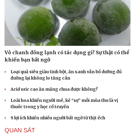
Hạt giống tâm hồn
Vỏ chanh đông lạnh có tác dụng gì? Sự thật có thể
khiến bạn bất ngờ
Loại quả siêu giàu tinh bột, ăn xanh vẫn bổ dưỡng đủ
đường lại không lo tăng cân
Acid uric cao ăn măng chua được không?
Loài hoa khiến người mê, kẻ “sợ” mỗi mùa thu là vị
thuốc trong y học cổ truyền
9 lợi ích khiến nhiều người bất ngờ từ thịt ếch
QUAN SÁT