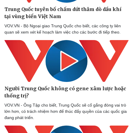
Thể thao
Ô tô - Xe máy
Trung Quốc tuyên bố chấm dứt thăm dò dầu khí
Bóng đá
Ô tô
tại vùng biển Việt Nam
Lịch thi đấu bóng đá
Xe máy
Thế giới thể thao
Tư vấn
VOV.VN - Bộ Ngoại giao Trung Quốc cho biết, các công ty liên
eSports
quan sẽ xem xét kế hoạch làm việc cho các bước đi tiếp theo.
Hậu trường
Người Trung Quốc không có gene xâm lược hoặc
thống trị?
VOV.VN - Ông Tập cho biết, Trung Quốc sẽ cố gắng đóng vai trò
lớn hơn, có trách nhiệm hơn để thúc đẩy quyền của các quốc gia
đang phát triển.