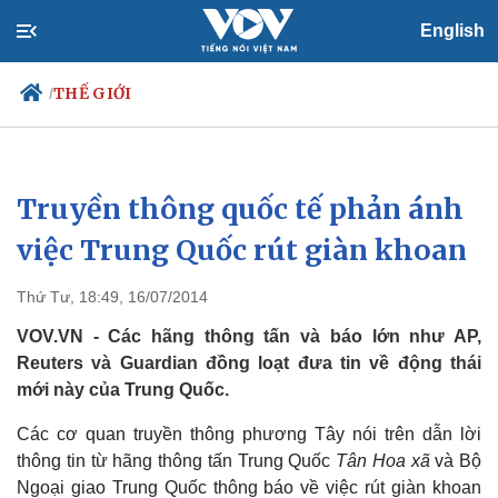
English
THẾ GIỚI
/
Truyền thông quốc tế phản ánh
Chính trị
Xã hội
Đảng
Tin 24h
việc Trung Quốc rút giàn khoan
Tổ chức nhân sự
Dự báo thời tiết
Quốc hội
Giáo dục
Thứ Tư, 18:49, 16/07/2014
Nhận diện sự thật
Dấu ấn VOV
Việc làm
VOV.VN - Các hãng thông tấn và báo lớn như AP,
Biển đảo
Reuters và Guardian đồng loạt đưa tin về động thái
mới này của Trung Quốc.
Các cơ quan truyền thông phương Tây nói trên dẫn lời
thông tin từ hãng thông tấn Trung Quốc
Tân Hoa xã
và Bộ
Ngoại giao Trung Quốc thông báo về việc rút giàn khoan