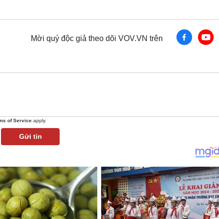
Mời quý độc giả theo dõi VOV.VN trên
ms of Service
apply.
Gửi tin