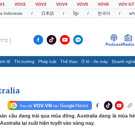
V1
VOV2
VOV3
VOV4
VOV5
VOV6
VOV GT
a Indonesia
/
日本語
/
ខ្មែរ
/
한국어
/
ພາ
27°C
Podcast
Radio
inh tế
Thị trường
Pháp luật
Thể thao
Ô tô - Xe máy
Doanh nghi
Thế giới
Multimedia
K
Quan sát
Video
B
tralia
Cuộc sống đó đây
Ảnh
K
Hồ sơ
E-Magazine
Infographic
án cầu đang trải qua mùa đông, Australia đang là mùa hè
ustralia lại xuất hiện tuyết vào sáng nay.
Thể thao
Ô tô - Xe máy
D
Bóng đá
Ô tô
T