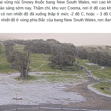
 tại vùng núi Snowy thuộc bang New South Wales, nơi cao k
Lịch thi đấu bóng đá
Xe máy
vào sáng sớm nay. Thậm chí, khu vực Cooma, nơi ở độ cao k
Thế giới thể thao
Tư vấn
eSports
V
, có nơi nhiệt độ đã xuống thấp ở mức -2 độ C, hoặc – 3 độ 
Hậu trường
ới nhiệt độ ở vùng phía Bắc của bang New South Wales, nơi đan
Văn hóa
Giải trí
D
Sân khấu - Điện ảnh
Nghệ sĩ
Văn học
Thời trang
Âm nhạc
Sao Việt
c
Di sản