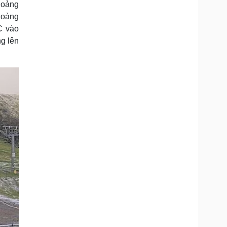
hoảng
Doanh nghiệp 24h
Tin Công nghệ
hoảng
Doanh nhân
Trải nghiệm
ì cộng đồng
Chuyển đổi số
C vào
g lên
u lịch
Podcast
Tư vấn
Câu chuyện thời sự
Săn Tour
Đọc truyện đêm khuya
heck-in
Cửa sổ tình yêu
Kể chuyện cho bé
Hạt giống tâm hồn