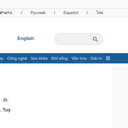
ສາລາວ
/
Русский
/
Español
/
ไทย
English
ệp
Công nghệ
Sức khỏe
Đời sống
Văn hóa
Giải trí
inh tế
Thị trường
ất động sản
Giá vàng
hởi nghiệp
Tiêu dùng
Tỷ giá
Chứng khoán
Giá cà phê
. Tuy
oanh nghiệp
Công nghệ
hông tin doanh nghiệp
Sành điệu