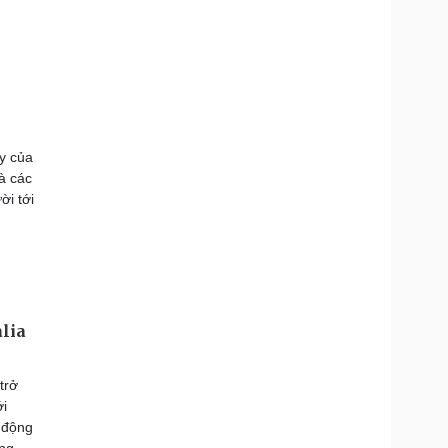
y của
à các
ời tới
lia
trở
ới
o động
ông