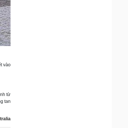
t vào
ạnh từ
g tan
ralia