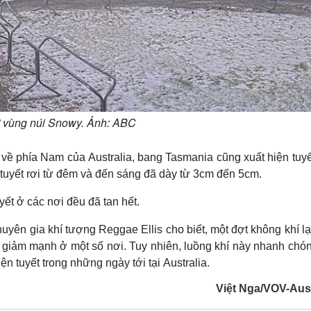
 ở vùng núi Snowy. Ảnh: ABC
về phía Nam của Australia, bang Tasmania cũng xuất hiện tuyế
 tuyết rơi từ đêm và đến sáng đã dày từ 3cm đến 5cm.
yết ở các nơi đều đã tan hết.
huyên gia khí tượng Reggae Ellis cho biết, một đợt không khí l
 giảm mạnh ở một số nơi. Tuy nhiên, luồng khí này nhanh chón
iện tuyết trong những ngày tới tại Australia.
Việt Nga/VOV-Aust