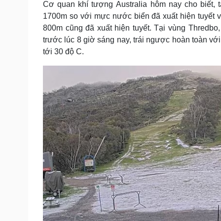
Cơ quan khí tượng Australia hôm nay cho biết,
Tin nóng
Việt Nam
1700m so với mực nước biển đã xuất hiện tuyết 
Tư vấn luật
Phân tích
800m cũng đã xuất hiện tuyết. Tại vùng Thredbo
trước lúc 8 giờ sáng nay, trái ngược hoàn toàn v
tới 30 độ C.
Sức khỏe
Đời sống
Dinh dưỡng - món ngon
Nhà đẹp
Cây thuốc
Blog
Sản phụ khoa
Tình yêu - Gia đình
Nhi khoa
Nam khoa
Làm đẹp - giảm cân
Phòng mạch online
Ăn sạch sống khỏe
Cải chính