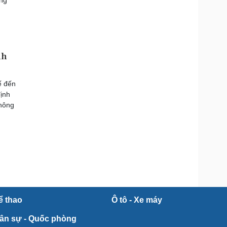
nh
ế đến
định
thông
ể thao
Ô tô - Xe máy
ân sự - Quốc phòng