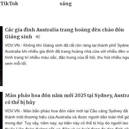
Các gia đình Australia trang hoàng đèn chào đón
Giáng sinh
VOV.VN - Không khí Giáng sinh đã rất rộn ràng tại thành phố Sydne
Australia khi nhiều gia đình đã trang hoàng nhà cửa với nhiều đèn v
hình trang trí nhiều màu sắc, đặc trưng của lễ hội, thu hút nhiều ngư
xem mỗi tối.
Màn pháo hoa đón năm mới 2025 tại Sydney, Austra
có thể bị hủy
VOV.VN - Màn bắn pháo hoa đón năm mới tại Cầu cảng Sydney đã 
thành một thương hiệu của Australia và được người dân toàn thế gi
mong đợi. Tuy vậy, năm nay, sự kiện này có thể bị hủy do người la
thuộc Liên đoàn đường sắt, xe điện và xe buýt đang đe dọa đình c