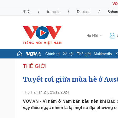
VO
中文
/
français
/
Deutsch
/
Bahas
Hà Nội
Chính trị
Xã hội
Thế giới
Multimedia
K
Chính trị
Xã hội
THẾ GIỚI
Đảng
Tin 24h
Tuyết rơi giữa mùa hè ở Aus
Tổ chức nhân sự
Dự báo thời tiết
Quốc hội
Giáo dục
Nhận diện sự thật
Dấu ấn VOV
Thứ Hai, 14:24, 23/12/2024
Việc làm
Biển đảo
VOV.VN - Vì nằm ở Nam bán bầu nên khi Bắc b
vậy điều ngạc nhiên là tại một số địa phương ở A
Pháp luật
Quân sự - Quốc phòng
Vụ án
Vũ khí