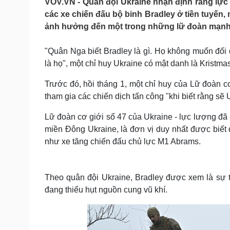
VOV.VN - Quân đội Ukraine nhận định rằng lự
Tin nóng
Việt Nam
các xe chiến đấu bộ binh Bradley ở tiền tuyến,
Tư vấn luật
Phân tích
ảnh hưởng đến một trong những lữ đoàn mạnh n
"Quân Nga biết Bradley là gì. Họ không muốn đối 
Sức khỏe
Đời sống
là họ", một chỉ huy Ukraine có mật danh là Kristmas
Dinh dưỡng - món ngon
Nhà đẹp
Cây thuốc
Blog
Trước đó, hồi tháng 1, một chỉ huy của Lữ đoàn c
Sản phụ khoa
Tình yêu - Gia đình
tham gia các chiến dịch tấn công "khi biết rằng sẽ
Nhi khoa
Nam khoa
Lữ đoàn cơ giới số 47 của Ukraine - lực lượng đã 
Làm đẹp - giảm cân
miền Đông Ukraine, là đơn vị duy nhất được biết 
Phòng mạch online
như xe tăng chiến đấu chủ lực M1 Abrams.
Ăn sạch sống khỏe
Cải chính
Theo quân đội Ukraine, Bradley được xem là sự t
đang thiếu hụt nguồn cung vũ khí.