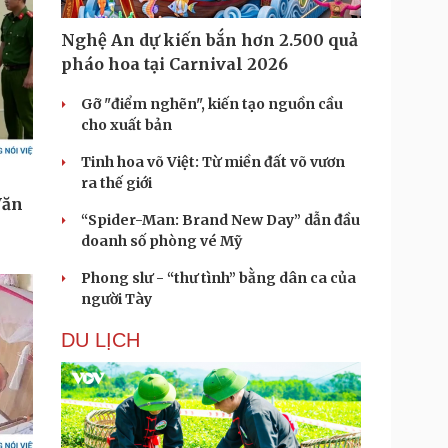
Nghệ An dự kiến bắn hơn 2.500 quả
pháo hoa tại Carnival 2026
Gỡ "điểm nghẽn", kiến tạo nguồn cầu
cho xuất bản
Tinh hoa võ Việt: Từ miền đất võ vươn
ra thế giới
“Spider-Man: Brand New Day” dẫn đầu
doanh số phòng vé Mỹ
Phong slư - “thư tình” bằng dân ca của
người Tày
DU LỊCH