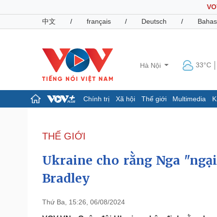
VO
中文
/
français
/
Deutsch
/
Bahas
33°C
Hà Nội
Chính trị
Xã hội
Thế giới
Multimedia
K
Chính trị
Xã hội
Đảng
Tin 24h
THẾ GIỚI
Tổ chức nhân sự
Dự báo thời tiết
Quốc hội
Giáo dục
Ukraine cho rằng Nga "ngại"
Nhận diện sự thật
Dấu ấn VOV
Việc làm
Bradley
Biển đảo
Pháp luật
Quân sự - Quốc phòng
Thứ Ba, 15:26, 06/08/2024
Vụ án
Vũ khí