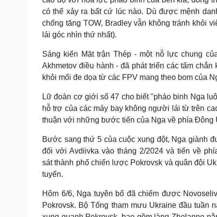
có thể xảy ra bất cứ lúc nào. Dù được mệnh danh 
chống tăng TOW, Bradley vẫn không tránh khỏi v
lái góc nhìn thứ nhất).
Sáng kiến ​​Mặt trận Thép - một nỗ lực chung c
Akhmetov điều hành - đã phát triển các tấm chắn 
khỏi mối đe dọa từ các FPV mang theo bom của N
Lữ đoàn cơ giới số 47 cho biết "pháo binh Nga lu
hỗ trợ của các máy bay không người lái từ trên ca
thuận với những bước tiến của Nga về phía Đông 
Bước sang thứ 5 của cuộc xung đột, Nga giành đư
đối với Avdiivka vào tháng 2/2024 và tiến về p
sát thành phố chiến lược Pokrovsk và quân đội Ukr
tuyến.
Hôm 6/6, Nga tuyên bố đã chiếm được Novoselivk
Pokrovsk. Bộ Tổng tham mưu Ukraine đầu tuần nà
xung quanh Pokrovsk, bao gồm làng Zhelanne nằm