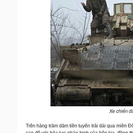
Xe chiến đ
Trên hàng trăm dặm tiền tuyến trải dài qua miền Đ
cao độ với hỏa lực pháo binh của bên kia, đồng t