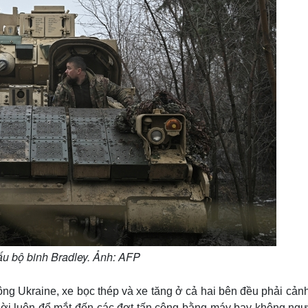
ấu bộ binh Bradley. Ảnh: AFP
ông Ukraine, xe bọc thép và xe tăng ở cả hai bên đều phải cản
hời luôn để mắt đến các đợt tấn công bằng máy bay không ngườ