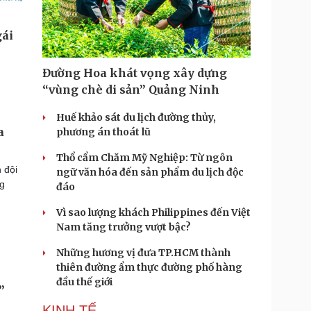
Đường Hoa khát vọng xây dựng
“vùng chè di sản” Quảng Ninh
Huế khảo sát du lịch đường thủy,
a
phương án thoát lũ
Thổ cẩm Chăm Mỹ Nghiệp: Từ ngôn
 đội
ngữ văn hóa đến sản phẩm du lịch độc
g
đáo
Vì sao lượng khách Philippines đến Việt
Nam tăng trưởng vượt bậc?
Những hương vị đưa TP.HCM thành
thiên đường ẩm thực đường phố hàng
đầu thế giới
”
KINH TẾ