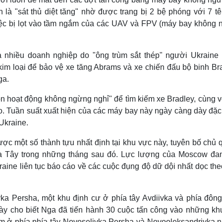
là "sát thủ diệt tăng" nhờ được trang bị 2 bệ phóng với 7 tê
iệc bị lọt vào tầm ngắm của các UAV và FPV (máy bay không 
ủa nhiều doanh nghiệp do "ông trùm sắt thép" người Ukraine 
kim loại để bảo vệ xe tăng Abrams và xe chiến đấu bộ binh Bra
ga.
ôn hoạt động không ngừng nghỉ" để tìm kiếm xe Bradley, cùng v
o. Tuần suất xuất hiện của các máy bay này ngày càng dày đặc,
Ukraine.
ợc một số thành tựu nhất định tại khu vực này, tuyên bố chủ 
hía Tây trong những tháng sau đó. Lực lượng của Moscow đa
aine liên tục báo cáo về các cuộc đụng độ dữ dội nhất dọc the
a Persha, một khu định cư ở phía tây Avdiivka và phía đôn
y cho biết Nga đã tiến hành 30 cuộc tấn công vào những kh
 ở phía phía tây Novoselivka Persha và Novooleksandrivka 