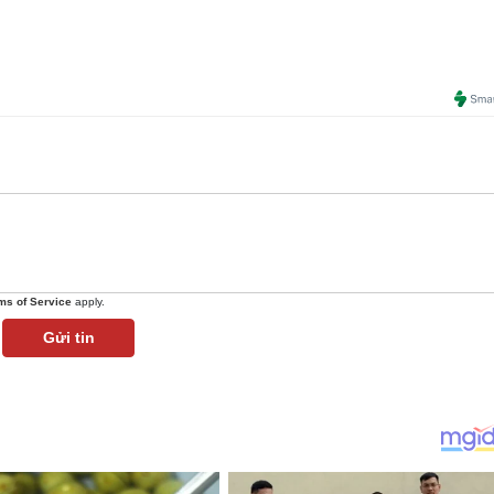
ms of Service
apply.
Gửi tin