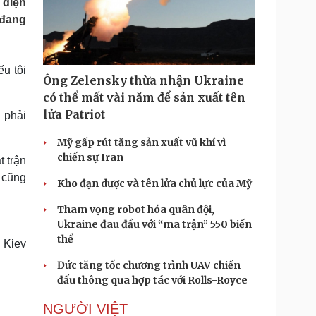
 diện
Doanh nghiệp 24h
Tin Công nghệ
 đang
Doanh nhân
Trải nghiệm
ì cộng đồng
Chuyển đổi số
u tôi
u lịch
Podcast
Ông Zelensky thừa nhận Ukraine
Tư vấn
Câu chuyện thời sự
có thể mất vài năm để sản xuất tên
Săn Tour
Đọc truyện đêm khuya
lửa Patriot
 phải
heck-in
Cửa sổ tình yêu
Kể chuyện cho bé
Mỹ gấp rút tăng sản xuất vũ khí vì
Hạt giống tâm hồn
chiến sự Iran
t trận
 cũng
Kho đạn dược và tên lửa chủ lực của Mỹ
Tham vọng robot hóa quân đội,
Ukraine đau đầu với “ma trận” 550 biến
thể
 Kiev
Đức tăng tốc chương trình UAV chiến
đấu thông qua hợp tác với Rolls-Royce
NGƯỜI VIỆT