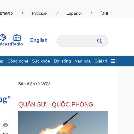
ສາລາວ
/
Русский
/
Español
/
ไทย
English
dcast
Radio
ệp
Công nghệ
Sức khỏe
Đời sống
Văn hóa
Giải trí
inh tế
Thị trường
ất động sản
Giá vàng
Báo điện tử VOV
hởi nghiệp
Tiêu dùng
Tỷ giá
ng"
Chứng khoán
QUÂN SỰ - QUỐC PHÒNG
Giá cà phê
oanh nghiệp
Công nghệ
hông tin doanh nghiệp
Sành điệu