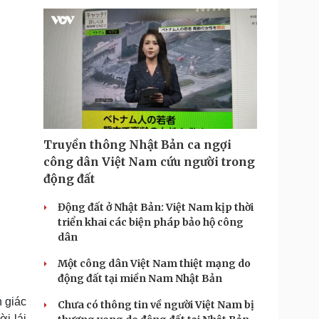
Truyền thông Nhật Bản ca ngợi
công dân Việt Nam cứu người trong
động đất
Động đất ở Nhật Bản: Việt Nam kịp thời
triển khai các biện pháp bảo hộ công
dân
Một công dân Việt Nam thiệt mạng do
động đất tại miền Nam Nhật Bản
h giác
Chưa có thông tin về người Việt Nam bị
i lái