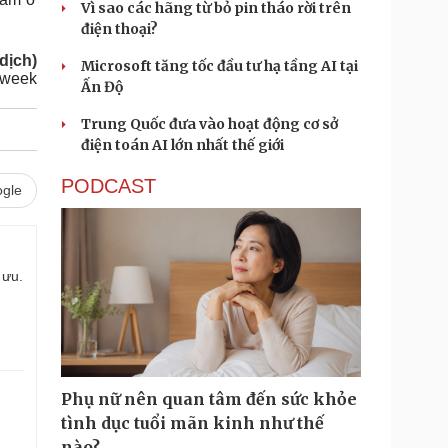
Vì sao các hãng từ bỏ pin tháo rời trên
điện thoại?
dịch)
Microsoft tăng tốc đầu tư hạ tầng AI tại
sweek
Ấn Độ
Trung Quốc đưa vào hoạt động cơ sở
điện toán AI lớn nhất thế giới
PODCAST
gle
 ưu.
Phụ nữ nên quan tâm đến sức khỏe
tình dục tuổi mãn kinh như thế
nào?