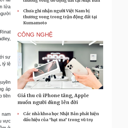
thương vong do động đất tại Nhật Bản
n lửa
Chưa ghi nhận người Việt Nam bị
người
thương vong trong trận động đất tại
Kumamoto
Rinat
CÔNG NGHỆ
dley,
ới sự
 tỷ lệ
quyền
ng áp
Giá thu cũ iPhone tăng, Apple
o tiền
muốn người dùng lên đời
Các nhà khoa học Nhật Bản phát hiện
g nam
dấu hiệu của “hạt ma” trong vũ trụ
u vực
nằm ở