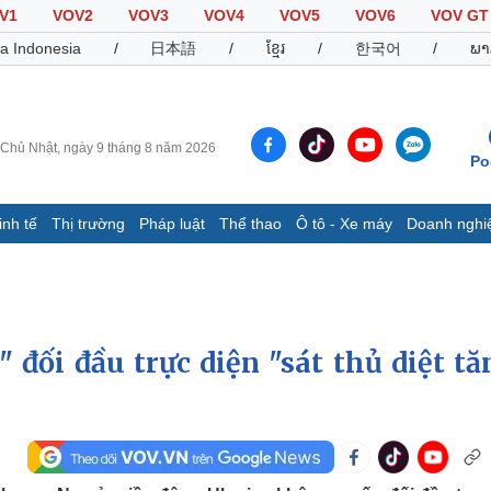
V1
VOV2
VOV3
VOV4
VOV5
VOV6
VOV GT
a Indonesia
/
日本語
/
ខ្មែរ
/
한국어
/
ພາ
Chủ Nhật, ngày 9 tháng 8 năm 2026
Po
inh tế
Thị trường
Pháp luật
Thể thao
Ô tô - Xe máy
Doanh nghi
Thế giới
Multimedia
K
Quan sát
Video
B
Cuộc sống đó đây
Ảnh
K
Hồ sơ
E-Magazine
 đối đầu trực diện "sát thủ diệt tă
Infographic
Thể thao
Ô tô - Xe máy
D
Bóng đá
Ô tô
T