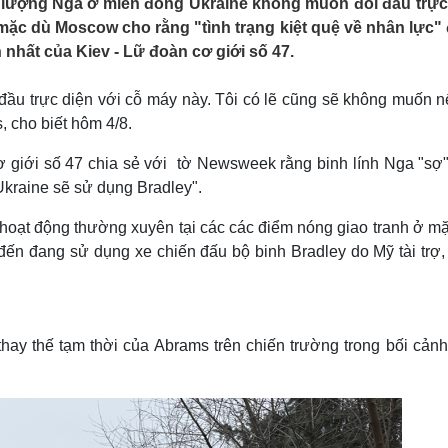
c lượng Nga ở miền đông Ukraine không muốn đối đầu trực
Lịch thi đấu bóng đá
Xe máy
 mặc dù Moscow cho rằng "tình trạng kiệt quệ về nhân lực"
Thế giới thể thao
Tư vấn
hất của Kiev - Lữ đoàn cơ giới số 47.
eSports
V
Hậu trường
đầu trực diện với cỗ máy này. Tôi có lẽ cũng sẽ không muốn nế
Văn hóa
Giải trí
D
, cho biết hôm 4/8.
Sân khấu - Điện ảnh
Nghệ sĩ
Văn học
Thời trang
ơ giới số 47 chia sẻ với tờ Newsweek rằng binh lính Nga "sợ"
Âm nhạc
Sao Việt
c
 Ukraine sẽ sử dụng Bradley".
Di sản
hoạt động thường xuyên tại các các điểm nóng giao tranh ở mặ
đến đang sử dụng xe chiến đấu bộ binh Bradley do Mỹ tài trợ,
hay thế tạm thời của Abrams trên chiến trường trong bối cảnh