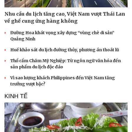
Nhu cầu du lịch tăng cao, Việt Nam vượt Thái Lan
về ghế cung ứng hàng không
Đường Hoa khát vọng xây dựng “vùng chè di sản”
Quảng Ninh
Huế khảo sát du lịch đường thủy, phương án thoát lũ
Thổ cẩm Chăm Mỹ Nghiệp: Từ ngôn ngữ văn hóa đến
sản phẩm du lịch độc đáo
Vì sao lượng khách Philippines đến Việt Nam tăng
trưởng vượt bậc?
KINH TẾ
Văn hóa
Giải trí
Sân khấu - Điện ảnh
Nghệ sĩ
Văn học
Thời trang