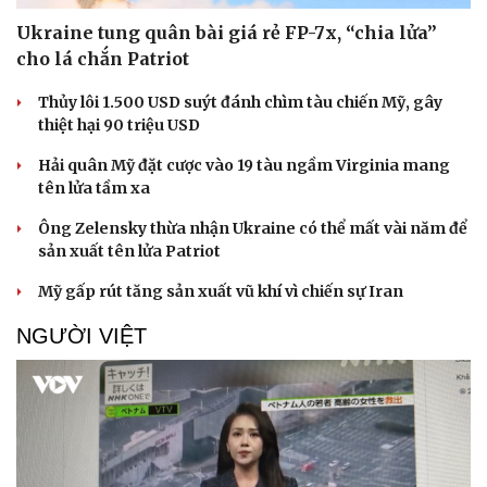
Ukraine tung quân bài giá rẻ FP-7x, “chia lửa”
cho lá chắn Patriot
Thủy lôi 1.500 USD suýt đánh chìm tàu chiến Mỹ, gây
thiệt hại 90 triệu USD
Hải quân Mỹ đặt cược vào 19 tàu ngầm Virginia mang
tên lửa tầm xa
Ông Zelensky thừa nhận Ukraine có thể mất vài năm để
sản xuất tên lửa Patriot
Mỹ gấp rút tăng sản xuất vũ khí vì chiến sự Iran
Doanh nghiệp
Công nghệ
NGƯỜI VIỆT
Thông tin doanh nghiệp
Sành điệu
Doanh nghiệp 24h
Tin Công nghệ
Doanh nhân
Trải nghiệm
Vì cộng đồng
Chuyển đổi số