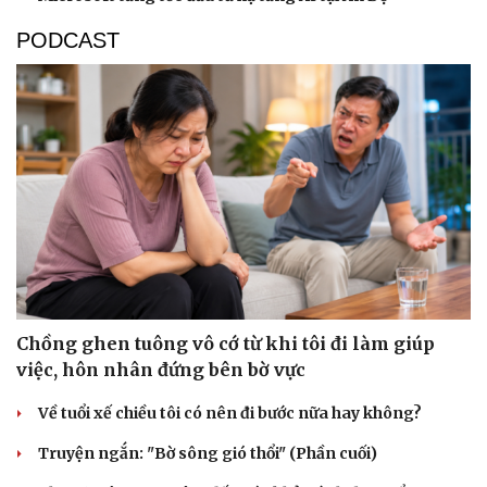
PODCAST
Sức khỏe
Đời sống
Chồng ghen tuông vô cớ từ khi tôi đi làm giúp
Dinh dưỡng - món ngon
Nhà đẹp
việc, hôn nhân đứng bên bờ vực
Cây thuốc
Blog
Sản phụ khoa
Tình yêu - Gia đình
Về tuổi xế chiều tôi có nên đi bước nữa hay không?
Nhi khoa
Nam khoa
Truyện ngắn: "Bờ sông gió thổi" (Phần cuối)
Làm đẹp - giảm cân