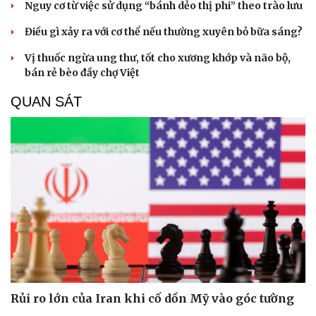
Nguy cơ từ việc sử dụng “bánh dẻo thị phi” theo trào lưu
check-in
Cửa sổ tình yêu
Kể chuyện cho bé
Điều gì xảy ra với cơ thể nếu thường xuyên bỏ bữa sáng?
Hạt giống tâm hồn
Vị thuốc ngừa ung thư, tốt cho xương khớp và não bộ,
bán rẻ bèo đầy chợ Việt
QUAN SÁT
Rủi ro lớn của Iran khi cố dồn Mỹ vào góc tường