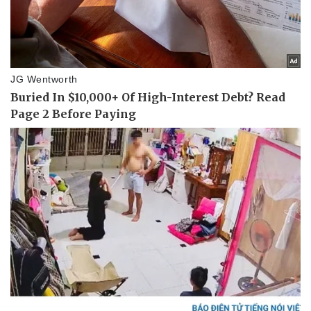
Kinh tế
Thị trường
Bất động sản
Giá vàng
Khởi nghiệp
Tiêu dùng
Tỷ giá
Chứng khoán
Giá cà phê