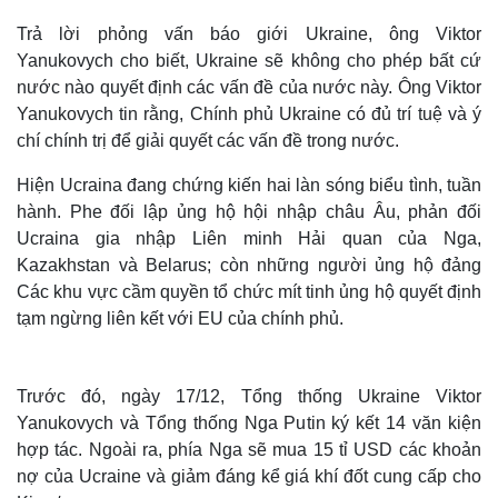
Trả lời phỏng vấn báo giới Ukraine, ông Viktor
Yanukovych cho biết, Ukraine sẽ không cho phép bất cứ
nước nào quyết định các vấn đề của nước này. Ông Viktor
Yanukovych tin rằng, Chính phủ Ukraine có đủ trí tuệ và ý
chí chính trị để giải quyết các vấn đề trong nước.
Hiện Ucraina đang chứng kiến hai làn sóng biểu tình, tuần
hành. Phe đối lập ủng hộ hội nhập châu Âu, phản đối
Ucraina gia nhập Liên minh Hải quan của Nga,
Kazakhstan và Belarus; còn những người ủng hộ đảng
Các khu vực cầm quyền tổ chức mít tinh ủng hộ quyết định
tạm ngừng liên kết với EU của chính phủ.
Trước đó, ngày 17/12, Tổng thống Ukraine Viktor
Yanukovych và Tổng thống Nga Putin ký kết 14 văn kiện
hợp tác. Ngoài ra, phía Nga sẽ mua 15 tỉ USD các khoản
nợ của Ucraine và giảm đáng kể giá khí đốt cung cấp cho