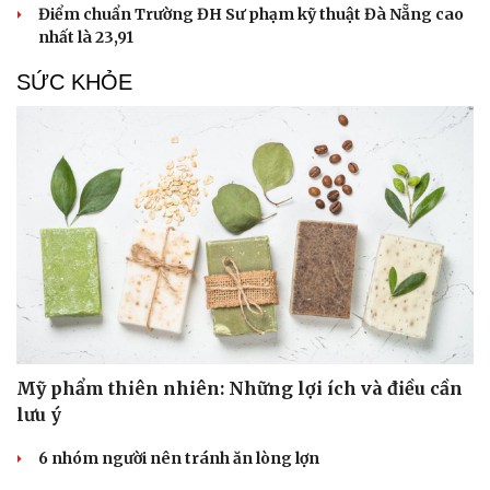
Điểm chuẩn Trường ĐH Sư phạm kỹ thuật Đà Nẵng cao
nhất là 23,91
SỨC KHỎE
Mỹ phẩm thiên nhiên: Những lợi ích và điều cần
lưu ý
Du lịch
Podcast
6 nhóm người nên tránh ăn lòng lợn
Tư vấn
Câu chuyện thời sự
Săn Tour
Đọc truyện đêm khuya