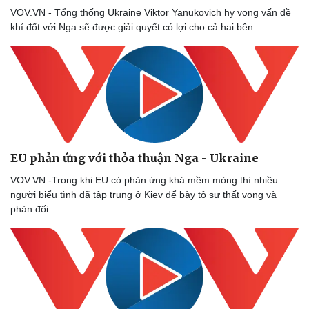
VOV.VN - Tổng thống Ukraine Viktor Yanukovich hy vọng vấn đề
khí đốt với Nga sẽ được giải quyết có lợi cho cả hai bên.
EU phản ứng với thỏa thuận Nga - Ukraine
VOV.VN -Trong khi EU có phản ứng khá mềm mỏng thì nhiều
Thể thao
Ô tô - Xe máy
người biểu tình đã tập trung ở Kiev để bày tỏ sự thất vọng và
Bóng đá
Ô tô
phản đối.
Lịch thi đấu bóng đá
Xe máy
Thế giới thể thao
Tư vấn
eSports
Hậu trường