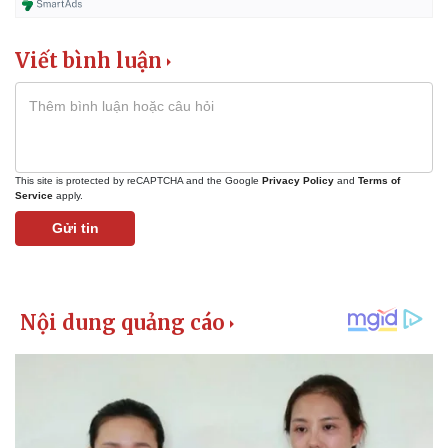
Viết bình luận
This site is protected by reCAPTCHA and the Google
Privacy Policy
and
Terms of
Service
apply.
Gửi tin