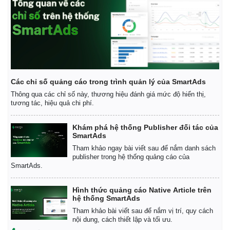
Các chỉ số quảng cáo trong trình quản lý của SmartAds
Thông qua các chỉ số này, thương hiệu đánh giá mức độ hiển thị,
tương tác, hiệu quả chi phí.
Thế giới
Multimedia
Khám phá hệ thống Publisher đối tác của
SmartAds
Quan sát
Video
Cuộc sống đó đây
Ảnh
Tham khảo ngay bài viết sau để nắm danh sách
publisher trong hệ thống quảng cáo của
Hồ sơ
E-Magazine
SmartAds.
Infographic
Hình thức quảng cáo Native Article trên
hệ thống SmartAds
Tham khảo bài viết sau để nắm vị trí, quy cách
nội dung, cách thiết lập và tối ưu.