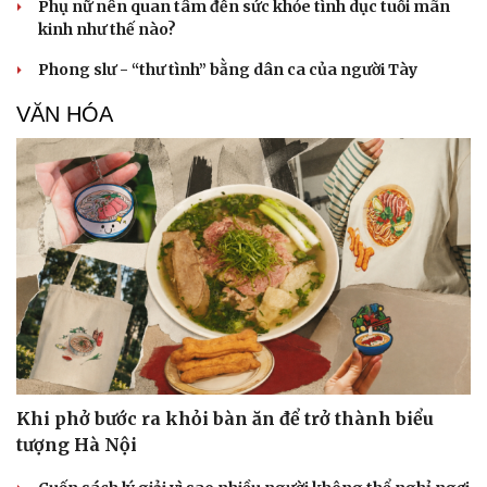
Phòng mạch online
Phụ nữ nên quan tâm đến sức khỏe tình dục tuổi mãn
Ăn sạch sống khỏe
kinh như thế nào?
Phong slư - “thư tình” bằng dân ca của người Tày
VĂN HÓA
Khi phở bước ra khỏi bàn ăn để trở thành biểu
tượng Hà Nội