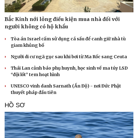
Bắc Kinh nới lỏng điều kiện mua nhà đối với
người không có hộ khẩu
Tòa án Israel cấm sử dụng cá sấu để canh giữ nhà tù
giam khủng bố
Người di cư ngã gục sau khi bơi từ Ma Rốc sang Ceuta
Thái Lan cảnh báo phụ huynh, học sinh về ma túy LSD
“đội lốt” tem hoạt hình
UNESCO vinh danh Sarnath (Ấn Độ) - nơi Đức Phật
thuyết pháp đầu tiên
HỒ SƠ
Cải chính