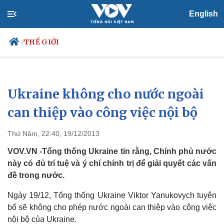
English
THẾ GIỚI
/
Ukraine không cho nước ngoài
Chính trị
Xã hội
Đảng
Tin 24h
can thiệp vào công việc nội bộ
Tổ chức nhân sự
Dự báo thời tiết
Quốc hội
Giáo dục
Thứ Năm, 22:40, 19/12/2013
Nhận diện sự thật
Dấu ấn VOV
Việc làm
VOV.VN -Tổng thống Ukraine tin rằng, Chính phủ nước
Biển đảo
này có đủ trí tuệ và ý chí chính trị để giải quyết các vấn
đề trong nước.
Ngày 19/12, Tổng thống Ukraine Viktor Yanukovych tuyên
bố sẽ không cho phép nước ngoài can thiệp vào công việc
nội bộ của Ukraine.