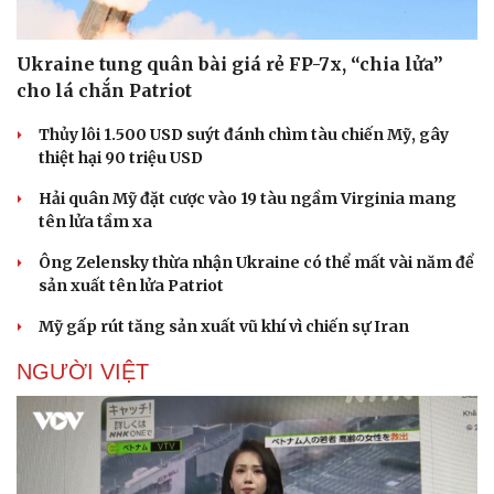
Ukraine tung quân bài giá rẻ FP-7x, “chia lửa”
cho lá chắn Patriot
Doanh nghiệp
Công nghệ
Thủy lôi 1.500 USD suýt đánh chìm tàu chiến Mỹ, gây
Thông tin doanh nghiệp
Sành điệu
thiệt hại 90 triệu USD
Doanh nghiệp 24h
Tin Công nghệ
Doanh nhân
Trải nghiệm
Hải quân Mỹ đặt cược vào 19 tàu ngầm Virginia mang
Vì cộng đồng
Chuyển đổi số
tên lửa tầm xa
Ông Zelensky thừa nhận Ukraine có thể mất vài năm để
sản xuất tên lửa Patriot
Mỹ gấp rút tăng sản xuất vũ khí vì chiến sự Iran
NGƯỜI VIỆT