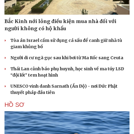
Bắc Kinh nới lỏng điều kiện mua nhà đối với
người không có hộ khẩu
Tòa án Israel cấm sử dụng cá sấu để canh giữ nhà tù
giam khủng bố
Người di cư ngã gục sau khi bơi từ Ma Rốc sang Ceuta
Thái Lan cảnh báo phụ huynh, học sinh về ma túy LSD
“đội lốt” tem hoạt hình
UNESCO vinh danh Sarnath (Ấn Độ) - nơi Đức Phật
thuyết pháp đầu tiên
HỒ SƠ
Cải chính