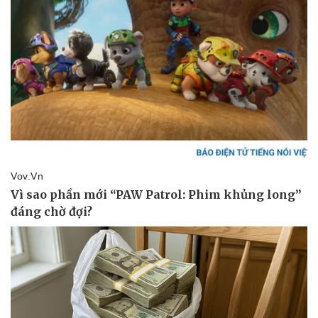
Vụ án
Vũ khí
Tin nóng
Việt Nam
Tư vấn luật
Phân tích