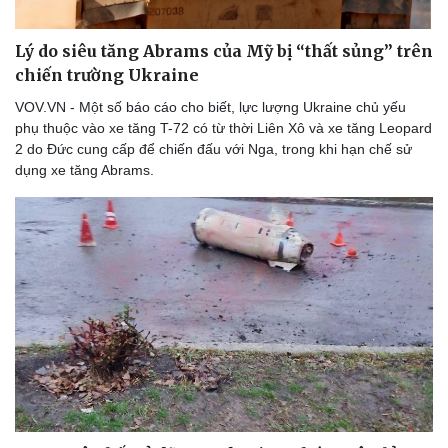
Thể thao
Ô tô - Xe máy
Bóng đá
Ô tô
Lý do siêu tăng Abrams của Mỹ bị “thất sủng” trên
Lịch thi đấu bóng đá
Xe máy
chiến trường Ukraine
Thế giới thể thao
Tư vấn
eSports
VOV.VN - Một số báo cáo cho biết, lực lượng Ukraine chủ yếu
Hậu trường
phụ thuộc vào xe tăng T-72 có từ thời Liên Xô và xe tăng Leopard
2 do Đức cung cấp để chiến đấu với Nga, trong khi hạn chế sử
dụng xe tăng Abrams.