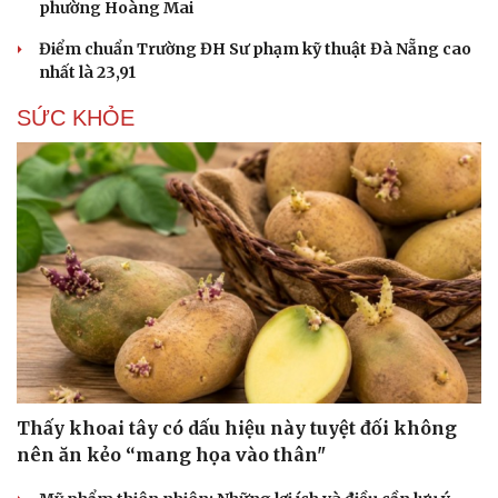
phường Hoàng Mai
Điểm chuẩn Trường ĐH Sư phạm kỹ thuật Đà Nẵng cao
nhất là 23,91
SỨC KHỎE
Du lịch
Podcast
Tư vấn
Câu chuyện thời sự
Thấy khoai tây có dấu hiệu này tuyệt đối không
Săn Tour
Đọc truyện đêm khuya
nên ăn kẻo “mang họa vào thân"
check-in
Cửa sổ tình yêu
Kể chuyện cho bé