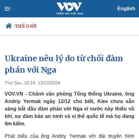
English
THẾ GIỚI
/
Ukraine nêu lý do từ chối đàm
Chính trị
Xã hội
Đảng
Tin 24h
phán với Nga
Tổ chức nhân sự
Dự báo thời tiết
Quốc hội
Giáo dục
Thứ Sáu, 10:16, 13/12/2024
Nhận diện sự thật
Dấu ấn VOV
Việc làm
VOV.VN - Chánh văn phòng Tổng thống Ukraine, ông
Biển đảo
Andriy Yermak ngày 12/12 cho biết, Kiev chưa sẵn
sàng bắt đầu đàm phán với Nga vì nước này thiếu vũ
khí, sự đảm bảo an ninh và vị thế quốc tế mà họ đang
tìm kiếm.
Phát biểu của ông Andriy Yermak với đài truyền hình