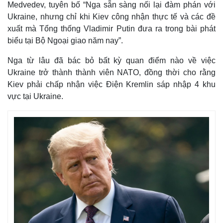
Medvedev, tuyên bố “Nga sẵn sàng nối lại đàm phán với
Ukraine, nhưng chỉ khi Kiev công nhận thực tế và các đề
xuất mà Tổng thống Vladimir Putin đưa ra trong bài phát
biểu tại Bộ Ngoại giao năm nay”.
Nga từ lâu đã bác bỏ bất kỳ quan điểm nào về việc
Ukraine trở thành thành viên NATO, đồng thời cho rằng
Kiev phải chấp nhận việc Điện Kremlin sáp nhập 4 khu
vực tại Ukraine.
Thế giới
Multimedia
Quan sát
Video
Cuộc sống đó đây
Ảnh
Hồ sơ
E-Magazine
Infographic