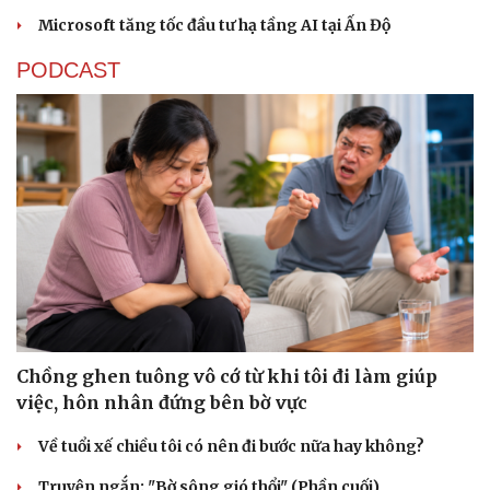
Microsoft tăng tốc đầu tư hạ tầng AI tại Ấn Độ
PODCAST
Sức khỏe
Đời sống
Dinh dưỡng - món ngon
Nhà đẹp
Cây thuốc
Blog
Sản phụ khoa
Tình yêu - Gia đình
Nhi khoa
Nam khoa
Làm đẹp - giảm cân
Phòng mạch online
Ăn sạch sống khỏe
Chồng ghen tuông vô cớ từ khi tôi đi làm giúp
việc, hôn nhân đứng bên bờ vực
Về tuổi xế chiều tôi có nên đi bước nữa hay không?
Truyện ngắn: "Bờ sông gió thổi" (Phần cuối)