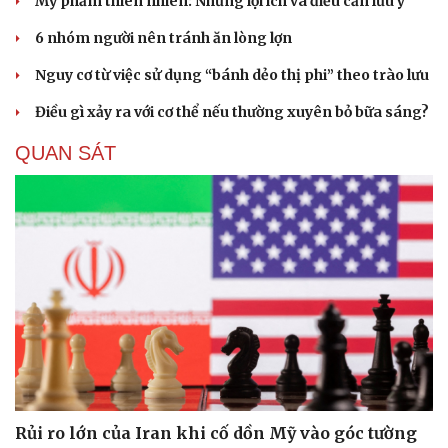
Mỹ phẩm thiên nhiên: Những lợi ích và điều cần lưu ý
Hạt giống tâm hồn
6 nhóm người nên tránh ăn lòng lợn
Nguy cơ từ việc sử dụng “bánh dẻo thị phi” theo trào lưu
Điều gì xảy ra với cơ thể nếu thường xuyên bỏ bữa sáng?
QUAN SÁT
Rủi ro lớn của Iran khi cố dồn Mỹ vào góc tường