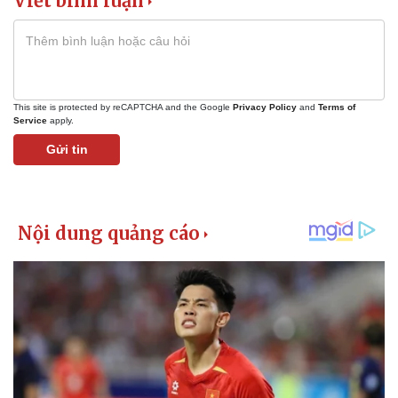
Viết bình luận
This site is protected by reCAPTCHA and the Google
Privacy Policy
and
Terms of
Service
apply.
Gửi tin
Kinh tế
Thị trường
Bất động sản
Giá vàng
Khởi nghiệp
Tiêu dùng
Tỷ giá
Chứng khoán