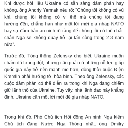
Khi được hỏi liệu Ukraine có sẵn sàng đàm phán hay
không, ông Andriy Yermak nêu rõ: "Chúng tôi không có vũ
khí, chúng tôi không có vị thế mà chúng tôi đang
hướng đến, chẳng hạn như một lời mời gia nhập NATO
hay sự đảm bảo an ninh rõ ràng để chúng tôi có thể chắc
chắn Nga sẽ không quay trở lại tấn công trong 2-3 năm
nữa”.
Trước đó, Tổng thống Zelensky cho biết, Ukraine muốn
chấm dứt xung đột, nhưng cần phải có những nỗ lực giúp
quốc gia này trở nên mạnh mẽ hơn, đồng thời buộc Điện
Kremlin phải hướng tới hòa bình. Theo ông Zelensky, các
cuộc đàm phán có thể diễn ra trong khi Nga đang chiếm
giữ lãnh thổ của Ukraine. Tuy vậy, nhà lãnh đạo này khẳng
định, Ukraine cần một lời mời để gia nhập NATO.
Trong khi đó, Phó Chủ tịch Hội đồng An ninh Nga kiêm
Chủ tịch đảng Nước Nga Thống nhất, ông Dmitry