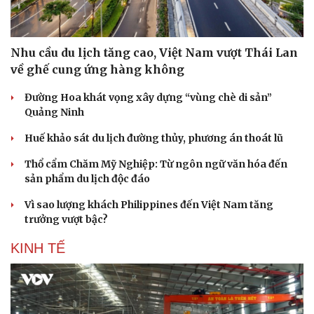
Nhu cầu du lịch tăng cao, Việt Nam vượt Thái Lan
về ghế cung ứng hàng không
Đường Hoa khát vọng xây dựng “vùng chè di sản”
Quảng Ninh
Huế khảo sát du lịch đường thủy, phương án thoát lũ
Thổ cẩm Chăm Mỹ Nghiệp: Từ ngôn ngữ văn hóa đến
sản phẩm du lịch độc đáo
Vì sao lượng khách Philippines đến Việt Nam tăng
Văn hóa
Giải trí
trưởng vượt bậc?
Sân khấu - Điện ảnh
Nghệ sĩ
Văn học
Thời trang
KINH TẾ
Âm nhạc
Sao Việt
Di sản