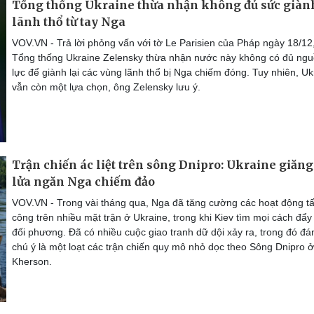
Tổng thống Ukraine thừa nhận không đủ sức giành
lãnh thổ từ tay Nga
VOV.VN - Trả lời phỏng vấn với tờ Le Parisien của Pháp ngày 18/12
Tổng thống Ukraine Zelensky thừa nhận nước này không có đủ ng
lực để giành lại các vùng lãnh thổ bị Nga chiếm đóng. Tuy nhiên, Uk
vẫn còn một lựa chọn, ông Zelensky lưu ý.
Trận chiến ác liệt trên sông Dnipro: Ukraine giăng
lửa ngăn Nga chiếm đảo
VOV.VN - Trong vài tháng qua, Nga đã tăng cường các hoạt động t
công trên nhiều mặt trận ở Ukraine, trong khi Kiev tìm mọi cách đẩy 
đối phương. Đã có nhiều cuộc giao tranh dữ dội xảy ra, trong đó đá
chú ý là một loạt các trận chiến quy mô nhỏ dọc theo Sông Dnipro ở
Kherson.