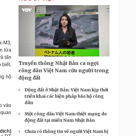
k-M3,
n lửa
à tấn
Truyền thông Nhật Bản ca ngợi
biết.
công dân Việt Nam cứu người trong
ng hộ
động đất
Động đất ở Nhật Bản: Việt Nam kịp thời
triển khai các biện pháp bảo hộ công
dân
p vào
 quan
Một công dân Việt Nam thiệt mạng do
động đất tại miền Nam Nhật Bản
dịch)
Chưa có thông tin về người Việt Nam bị