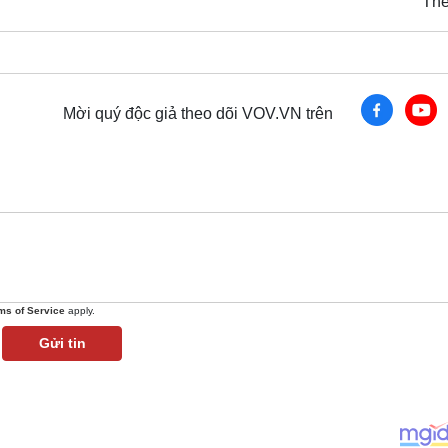
Th
Mời quý độc giả theo dõi VOV.VN trên
ms of Service
apply.
Gửi tin