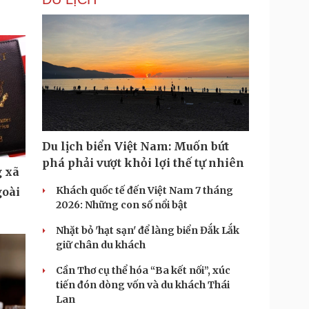
Du lịch biển Việt Nam: Muốn bứt
phá phải vượt khỏi lợi thế tự nhiên
 xã
Khách quốc tế đến Việt Nam 7 tháng
goài
2026: Những con số nổi bật
Nhặt bỏ 'hạt sạn' để làng biển Đắk Lắk
giữ chân du khách
Cần Thơ cụ thể hóa “Ba kết nối”, xúc
tiến đón dòng vốn và du khách Thái
Lan