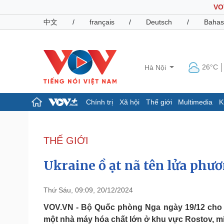
VO
中文
/
français
/
Deutsch
/
Bahas
26°C
Hà Nội
Chính trị
Xã hội
Thế giới
Multimedia
K
Chính trị
Xã hội
Đảng
Tin 24h
THẾ GIỚI
Tổ chức nhân sự
Dự báo thời tiết
Quốc hội
Giáo dục
Ukraine ồ ạt nã tên lửa phư
Nhận diện sự thật
Dấu ấn VOV
Việc làm
Biển đảo
Thứ Sáu, 09:09, 20/12/2024
Pháp luật
Quân sự - Quốc phòng
VOV.VN - Bộ Quốc phòng Nga ngày 19/12 cho b
một nhà máy hóa chất lớn ở khu vực Rostov, 
Vụ án
Vũ khí