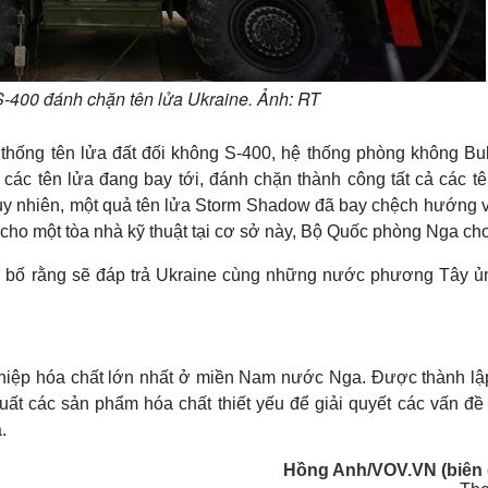
-400 đánh chặn tên lửa Ukraine. Ảnh: RT
hống tên lửa đất đối không S-400, hệ thống phòng không Bu
các tên lửa đang bay tới, đánh chặn thành công tất cả các tê
uy nhiên, một quả tên lửa Storm Shadow đã bay chệch hướng v
ho một tòa nhà kỹ thuật tại cơ sở này, Bộ Quốc phòng Nga cho 
ên bố rằng sẽ đáp trả Ukraine cùng những nước phương Tây ủ
iệp hóa chất lớn nhất ở miền Nam nước Nga. Được thành lậ
ất các sản phẩm hóa chất thiết yếu để giải quyết các vấn đề
.
Hồng Anh/VOV.VN (biên 