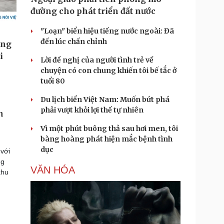
đường cho phát triển đất nước
"Loạn" biển hiệu tiếng nước ngoài: Đã
đến lúc chấn chỉnh
Lời đề nghị của người tình trẻ về
chuyện có con chung khiến tôi bế tắc ở
tuổi 80
Du lịch biển Việt Nam: Muốn bứt phá
phải vượt khỏi lợi thế tự nhiên
n
Vì một phút buông thả sau hơi men, tôi
bàng hoàng phát hiện mắc bệnh tình
dục
 với
ng
VĂN HÓA
khu