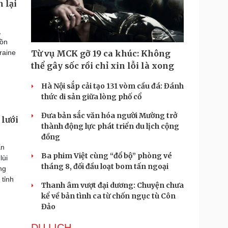
 lại
,
uồn
raine
Từ vụ MCK gỡ 19 ca khúc: Không
thể gây sốc rồi chỉ xin lỗi là xong
Hà Nội sắp cải tạo 131 vòm cầu đá: Đánh
thức di sản giữa lòng phố cổ
Đưa bản sắc văn hóa người Mường trở
 lưới
thành động lực phát triển du lịch cộng
đồng
ấn
Ba phim Việt cùng “đổ bộ” phòng vé
lùi
tháng 8, đối đầu loạt bom tấn ngoại
ng
 tỉnh
Thanh âm vượt đại dương: Chuyện chưa
kể về bản tình ca từ chốn ngục tù Côn
Đảo
DU LỊCH