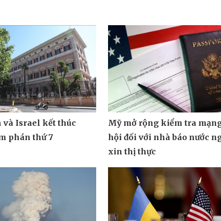
và Israel kết thúc
Mỹ mở rộng kiểm tra mạng
m phán thứ 7
hội đối với nhà báo nước n
xin thị thực