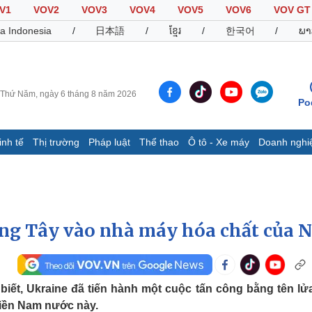
V1
VOV2
VOV3
VOV4
VOV5
VOV6
VOV GT
a Indonesia
/
日本語
/
ខ្មែរ
/
한국어
/
ພາ
Thứ Năm, ngày 6 tháng 8 năm 2026
Po
inh tế
Thị trường
Pháp luật
Thể thao
Ô tô - Xe máy
Doanh nghi
Thế giới
Multimedia
K
Quan sát
Video
B
Cuộc sống đó đây
Ảnh
K
Hồ sơ
E-Magazine
ơng Tây vào nhà máy hóa chất của 
Infographic
Thể thao
Ô tô - Xe máy
D
iết, Ukraine đã tiến hành một cuộc tấn công bằng tên lử
miền Nam nước này.
Bóng đá
Ô tô
T