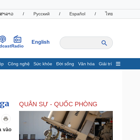
ສາລາວ
/
Русский
/
Español
/
ไทย
English
dcast
Radio
ệp
Công nghệ
Sức khỏe
Đời sống
Văn hóa
Giải trí
inh tế
Thị trường
ất động sản
Giá vàng
hởi nghiệp
Tiêu dùng
Tỷ giá
Nga
QUÂN SỰ - QUỐC PHÒNG
Chứng khoán
Giá cà phê
oanh nghiệp
Công nghệ
a vào
hông tin doanh nghiệp
Sành điệu