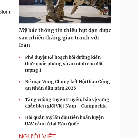
Doanh nghiệp 24h
Tin Công nghệ
Doanh nhân
Trải nghiệm
Storm
ì cộng đồng
Chuyển đổi số
Mỹ bác thông tin thiếu hụt đạn dược
u lịch
Podcast
sau nhiều tháng giao tranh với
Tư vấn
Câu chuyện thời sự
Iran
Săn Tour
Đọc truyện đêm khuya
heck-in
Cửa sổ tình yêu
Phê duyệt Kế hoạch bồi dưỡng kiến
Kể chuyện cho bé
thức quốc phòng và an ninh cho đối
Hạt giống tâm hồn
tượng 1
Bế mạc Vòng Chung kết Hội thao Công
an Nhân dân năm 2026
Tăng cường tuyên truyền, bảo vệ vững
chắc biên giới Việt Nam – Campuchia
Hải quân Mỹ lần đầu tiên huấn luyện
UAV cảm tử tại Hàn Quốc
NGƯỜI VIỆT