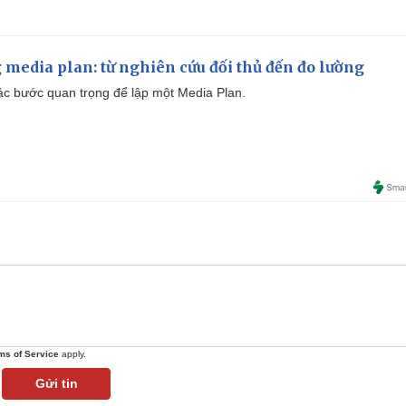
 media plan: từ nghiên cứu đối thủ đến đo lường
 các bước quan trọng để lập một Media Plan.
ms of Service
apply.
Gửi tin