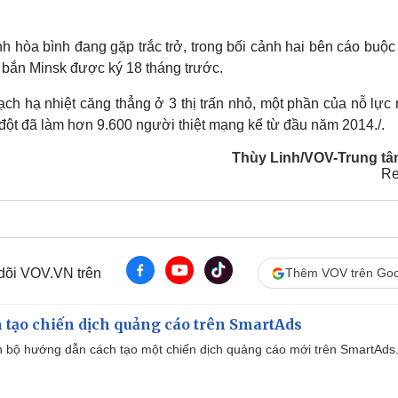
rình hòa bình đang gặp trắc trở, trong bối cảnh hai bên cáo buộ
bắn Minsk được ký 18 tháng trước.
hoạch hạ nhiệt căng thẳng ở 3 thị trấn nhỏ, một phần của nỗ lự
ột đã làm hơn 9.600 người thiệt mạng kể từ đầu năm 2014./.
Thùy Linh/VOV-Trung tâ
Re
 dõi VOV.VN trên
Thêm VOV trên Goo
 tạo chiến dịch quảng cáo trên SmartAds
 bộ hướng dẫn cách tạo một chiến dịch quảng cáo mới trên SmartAds