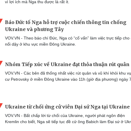
vì lợi ích mà Nga thu được là rất ít.
Báo Đức tố Nga hỗ trợ cuộc chiến thông tin chống
Ukraine và phương Tây
VOV.VN - Theo báo chí Đức, Nga có “cố vấn” làm việc trực tiếp cho
nổi dậy ở khu vực miền Đông Ukraine.
Nhóm Tiếp xúc về Ukraine đạt thỏa thuận rút quân
VOV.VN - Các bên đã thống nhất việc rút quân và vũ khí khỏi khu v
cư Petrovsky ở miền Đông Ukraine vào 11h (giờ địa phương) ngày 7
Ukraine từ chối ứng cử viên Đại sứ Nga tại Ukraine
VOV.VN - Bất chấp lời từ chối của Ukraine, người phát ngôn điện
Kremlin cho biết, Nga sẽ tiếp tục đề cử ông Babich làm Đại sứ ở Ukr