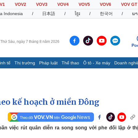
V1
VOV2
VOV3
VOV4
VOV5
VOV6
VOV GT
a Indonesia
/
日本語
/
ខ្មែរ
/
한국어
/
ພາ
Thứ Sáu, ngày 7 tháng 8 năm 2026
Po
inh tế
Thị trường
Pháp luật
Thể thao
Ô tô - Xe máy
Doanh nghi
Thế giới
Multimedia
K
Quan sát
Video
B
Cuộc sống đó đây
Ảnh
K
Hồ sơ
E-Magazine
theo kế hoạch ở miền Đông
Infographic
Thể thao
Ô tô - Xe máy
D
ãn việc rút quân diễn ra song song với phe đối lập ở thị
Bóng đá
Ô tô
T