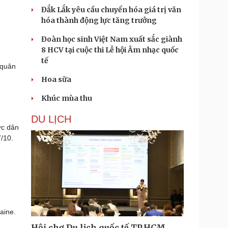
Đắk Lắk yêu cầu chuyển hóa giá trị văn
hóa thành động lực tăng trưởng
Đoàn học sinh Việt Nam xuất sắc giành
8 HCV tại cuộc thi Lễ hội Âm nhạc quốc
tế
 quân
Hoa sữa
Khúc mùa thu
DU LỊCH
ực dân
/10.
aine.
Hội chợ Du lịch quốc tế TP.HCM