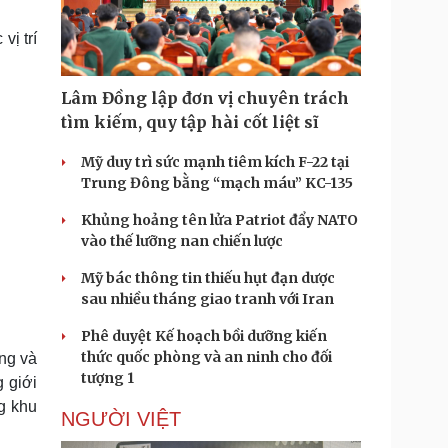
Doanh nghiệp 24h
Tin Công nghệ
Doanh nhân
Trải nghiệm
vị trí
ì cộng đồng
Chuyển đổi số
Lâm Đồng lập đơn vị chuyên trách
u lịch
Podcast
tìm kiếm, quy tập hài cốt liệt sĩ
Tư vấn
Câu chuyện thời sự
Săn Tour
Đọc truyện đêm khuya
Mỹ duy trì sức mạnh tiêm kích F-22 tại
heck-in
Cửa sổ tình yêu
Trung Đông bằng “mạch máu” KC-135
Kể chuyện cho bé
Khủng hoảng tên lửa Patriot đẩy NATO
Hạt giống tâm hồn
vào thế lưỡng nan chiến lược
Mỹ bác thông tin thiếu hụt đạn dược
sau nhiều tháng giao tranh với Iran
Phê duyệt Kế hoạch bồi dưỡng kiến
thức quốc phòng và an ninh cho đối
ợng và
tượng 1
g giới
ng khu
NGƯỜI VIỆT