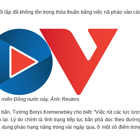
Lịch thi đấu bóng đá
Xe máy
Thế giới thể thao
Tư vấn
 lập đã không tôn trọng thỏa thuận bằng việc nã pháo vào các 
eSports
V
Hậu trường
Văn hóa
Giải trí
D
Sân khấu - Điện ảnh
Nghệ sĩ
Văn học
Thời trang
Âm nhạc
Sao Việt
c
Di sản
ại miền Đông nước này. Ảnh: Reuters
 bắn, Tướng Borys Kremenetsky cho biết: “Việc rút các lực lư
n lại. Lý do chính là tình trạng tiếp tục bắn phá dọc theo đườn
sử dụng pháo hạng nặng trong vài ngày qua, ở một số điểm tro