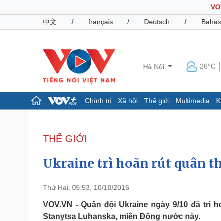
VO
中文
/
français
/
Deutsch
/
Bahas
26°C
Hà Nội
Chính trị
Xã hội
Thế giới
Multimedia
K
Chính trị
Xã hội
Đảng
Tin 24h
THẾ GIỚI
Tổ chức nhân sự
Dự báo thời tiết
Quốc hội
Giáo dục
Ukraine trì hoãn rút quân 
Nhận diện sự thật
Dấu ấn VOV
Việc làm
Biển đảo
Thứ Hai, 05:53, 10/10/2016
Pháp luật
Quân sự - Quốc phòng
VOV.VN - Quân đội Ukraine ngày 9/10 đã trì ho
Stanytsa Luhanska, miền Đông nước này.
Vụ án
Vũ khí