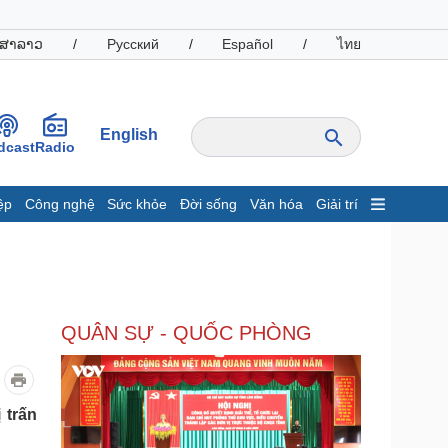
ສາລາວ
/
Русский
/
Español
/
ไทย
English
dcast
Radio
ệp
Công nghệ
Sức khỏe
Đời sống
Văn hóa
Giải trí
inh tế
Thị trường
ất động sản
Giá vàng
hởi nghiệp
Tiêu dùng
Tỷ giá
QUÂN SỰ - QUỐC PHÒNG
Chứng khoán
Giá cà phê
oanh nghiệp
Công nghệ
 trấn
hông tin doanh nghiệp
Sành điệu