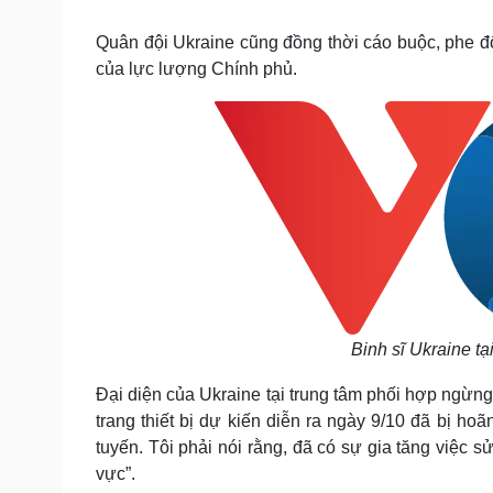
Tin nóng
Việt Nam
Tư vấn luật
Phân tích
Quân đội Ukraine cũng đồng thời cáo buộc, phe đối
của lực lượng Chính phủ.
Sức khỏe
Đời sống
Dinh dưỡng - món ngon
Nhà đẹp
Cây thuốc
Blog
Sản phụ khoa
Tình yêu - Gia đình
Nhi khoa
Nam khoa
Làm đẹp - giảm cân
Phòng mạch online
Ăn sạch sống khỏe
Cải chính
Binh sĩ Ukraine t
Đại diện của Ukraine tại trung tâm phối hợp ngừng
trang thiết bị dự kiến diễn ra ngày 9/10 đã bị hoã
tuyến. Tôi phải nói rằng, đã có sự gia tăng việc 
vực”.