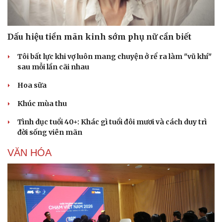
Dấu hiệu tiền mãn kinh sớm phụ nữ cần biết
Tôi bất lực khi vợ luôn mang chuyện ở rể ra làm "vũ khí"
sau mỗi lần cãi nhau
Hoa sữa
Khúc mùa thu
Tình dục tuổi 40+: Khác gì tuổi đôi mươi và cách duy trì
đời sống viên mãn
Văn hóa
Giải trí
VĂN HÓA
Sân khấu - Điện ảnh
Nghệ sĩ
Văn học
Thời trang
Âm nhạc
Sao Việt
Di sản