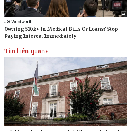
Vụ án
Vũ khí
Tin nóng
Việt Nam
Tư vấn luật
Phân tích
Tin liên quan