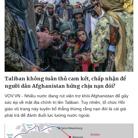
Thể thao
Ô tô - Xe máy
Bóng đá
Ô tô
Lịch thi đấu bóng đá
Xe máy
Thế giới thể thao
Tư vấn
eSports
Hậu trường
Taliban không tuân thủ cam kết, chấp nhận để
người dân Afghanistan hứng chịu nạn đói?
VOV.VN - Nhiều nước đang rút viện trợ khỏi Afghanistan để gây
sức ép về mặt địa chính trị lên Taliban. Tuy nhiên, tổ chức Hồi
giáo vũ trang này tuyên bố thẳng thừng rằng nạn đói là cái giá
phải trả để đánh đuổi lực lượng nước ngoài.