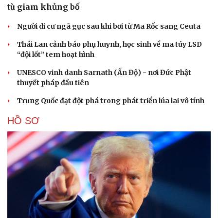
tù giam khủng bố
Người di cư ngã gục sau khi bơi từ Ma Rốc sang Ceuta
Thái Lan cảnh báo phụ huynh, học sinh về ma túy LSD
“đội lốt” tem hoạt hình
UNESCO vinh danh Sarnath (Ấn Độ) - nơi Đức Phật
thuyết pháp đầu tiên
Trung Quốc đạt đột phá trong phát triển lúa lai vô tính
HỒ SƠ