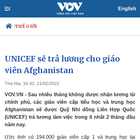
English
THẾ GIỚI
/
UNICEF sẽ trả lương cho giáo
Chính trị
Xã hội
Đảng
Tin 24h
viên Afghanistan
Tổ chức nhân sự
Dự báo thời tiết
Quốc hội
Giáo dục
Thứ Hai, 16:42, 21/02/2022
Nhận diện sự thật
Dấu ấn VOV
Việc làm
VOV.VN - Sau nhiều tháng không được nhận lương từ
Biển đảo
chính phủ, các giáo viên cấp tiểu học và trung học
Afghanistan sẽ được Quỹ Nhi đồng Liên Hợp Quốc
(UNICEF) trả lương làm việc trong ít nhất 2 tháng đầu
năm nay.
Ước tính có 194.000 giáo viên cấp 1 và trung học tại