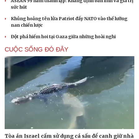
ASEAN 59 năm thành lập: Khẳng định bản lĩnh và giá trị
sức hút
Khủng hoảng tên lửa Patriot đẩy NATO vào thế lưỡng
nan chiến lược
Đột phá hiếm hoi tại Gaza giữa những hoài nghi
CUỘC SỐNG ĐÓ ĐÂY
Tòa án Israel cấm sử dụng cá sấu để canh giữ nhà