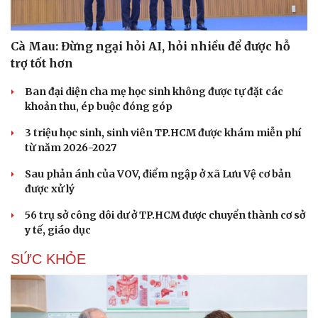
Cà Mau: Đừng ngại hỏi AI, hỏi nhiều để được hỗ
trợ tốt hơn
Ban đại diện cha mẹ học sinh không được tự đặt các
khoản thu, ép buộc đóng góp
3 triệu học sinh, sinh viên TP.HCM được khám miễn phí
từ năm 2026-2027
Sau phản ánh của VOV, điểm ngập ở xã Lưu Vệ cơ bản
được xử lý
56 trụ sở công dôi dư ở TP.HCM được chuyển thành cơ sở
y tế, giáo dục
SỨC KHỎE