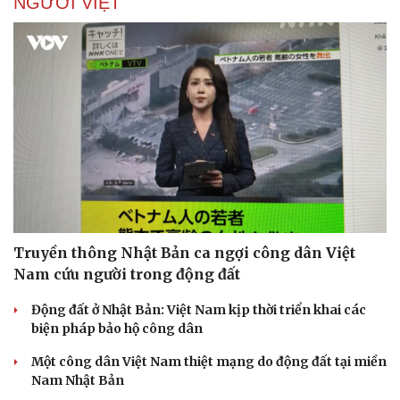
NGƯỜI VIỆT
Sức khỏe
Đời sống
Dinh dưỡng - món ngon
Nhà đẹp
Cây thuốc
Blog
Sản phụ khoa
Tình yêu - Gia đình
Nhi khoa
Nam khoa
Truyền thông Nhật Bản ca ngợi công dân Việt
Làm đẹp - giảm cân
Nam cứu người trong động đất
Phòng mạch online
Ăn sạch sống khỏe
Động đất ở Nhật Bản: Việt Nam kịp thời triển khai các
biện pháp bảo hộ công dân
Một công dân Việt Nam thiệt mạng do động đất tại miền
Nam Nhật Bản