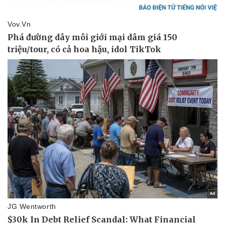
Kinh tế
Thị trường
Bất động sản
Giá vàng
Khởi nghiệp
Tiêu dùng
Tỷ giá
Chứng khoán