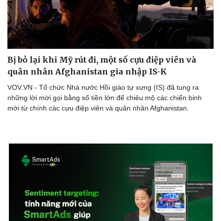
Doanh nghiệp
Công nghệ
Bị bỏ lại khi Mỹ rút đi, một số cựu điệp viên và
Thông tin doanh nghiệp
Sành điệu
Doanh nghiệp 24h
Tin Công nghệ
quân nhân Afghanistan gia nhập IS-K
Doanh nhân
Trải nghiệm
VOV.VN - Tổ chức Nhà nước Hồi giáo tự xưng (IS) đã tung ra
Vì cộng đồng
Chuyển đổi số
những lời mời gọi bằng số tiền lớn để chiêu mộ các chiến binh
mới từ chính các cựu điệp viên và quân nhân Afghanistan.