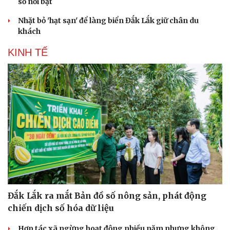
số nổi bật
Nhặt bỏ 'hạt sạn' để làng biển Đắk Lắk giữ chân du
khách
KINH TẾ
Du lịch
Podcast
Đắk Lắk ra mắt Bản đồ số nông sản, phát động
Tư vấn
Câu chuyện thời sự
Săn Tour
Đọc truyện đêm khuya
chiến dịch số hóa dữ liệu
check-in
Cửa sổ tình yêu
Kể chuyện cho bé
Hợp tác xã ngừng hoạt động nhiều năm nhưng không