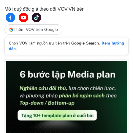
Mời quý độc giả theo dõi VOV.VN trên
Thêm VOV trên Google
Chọn VOV làm nguồn ưu tiên trên
Google Search
.
Xem hướng
dẫn.
Thế giới
Multimedia
Quan sát
Video
Cuộc sống đó đây
Ảnh
Hồ sơ
E-Magazine
Infographic