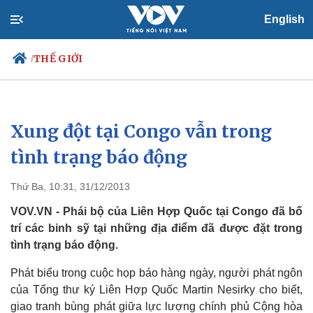
English
THẾ GIỚI
/
Xung đột tại Congo vẫn trong
Chính trị
Xã hội
Đảng
Tin 24h
tình trạng báo động
Tổ chức nhân sự
Dự báo thời tiết
Quốc hội
Giáo dục
Thứ Ba, 10:31, 31/12/2013
Nhận diện sự thật
Dấu ấn VOV
Việc làm
VOV.VN - Phái bộ của Liên Hợp Quốc tại Congo đã bố
Biển đảo
trí các binh sỹ tại những địa điểm đã được đặt trong
tình trạng báo động.
Phát biểu trong cuộc họp báo hàng ngày, người phát ngôn
của Tổng thư ký Liên Hợp Quốc Martin Nesirky cho biết,
giao tranh bùng phát giữa lực lượng chính phủ Cộng hòa