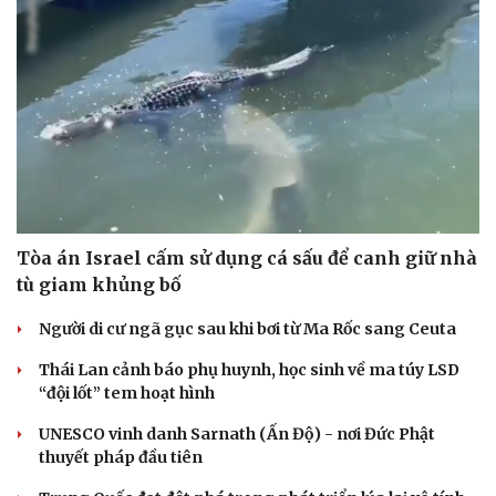
Tòa án Israel cấm sử dụng cá sấu để canh giữ nhà
tù giam khủng bố
Người di cư ngã gục sau khi bơi từ Ma Rốc sang Ceuta
Thái Lan cảnh báo phụ huynh, học sinh về ma túy LSD
“đội lốt” tem hoạt hình
UNESCO vinh danh Sarnath (Ấn Độ) - nơi Đức Phật
thuyết pháp đầu tiên