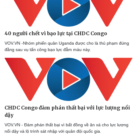
Thể thao
Ô tô - Xe máy
Bóng đá
Ô tô
Lịch thi đấu bóng đá
Xe máy
Thế giới thể thao
Tư vấn
eSports
40 người chết vì bạo lực tại CHDC Congo
Hậu trường
VOV.VN -Nhóm phiến quân Uganda được cho là thủ phạm đứng
đằng sau vụ tấn công bạo lực đẫm máu này.
CHDC Congo đàm phán thất bại với lực lượng nổi
dậy
VOV.VN - Đàm phán thất bại vì bất đồng về ân xá cho lực lượng
nổi dậy và lộ trình sát nhập với quân đội quốc gia.