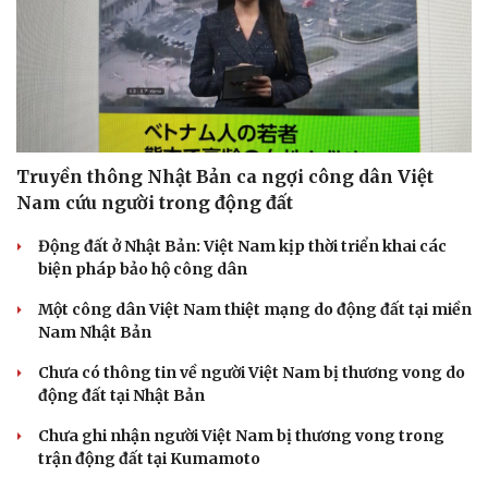
Sức khỏe
Đời sống
Truyền thông Nhật Bản ca ngợi công dân Việt
Dinh dưỡng - món ngon
Nhà đẹp
Nam cứu người trong động đất
Cây thuốc
Blog
Sản phụ khoa
Tình yêu - Gia đình
Động đất ở Nhật Bản: Việt Nam kịp thời triển khai các
Nhi khoa
biện pháp bảo hộ công dân
Nam khoa
Một công dân Việt Nam thiệt mạng do động đất tại miền
Làm đẹp - giảm cân
Nam Nhật Bản
Phòng mạch online
Ăn sạch sống khỏe
Chưa có thông tin về người Việt Nam bị thương vong do
động đất tại Nhật Bản
Chưa ghi nhận người Việt Nam bị thương vong trong
trận động đất tại Kumamoto