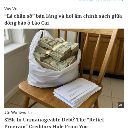
Kinh tế
Thị trường
Bất động sản
Giá vàng
Khởi nghiệp
Tiêu dùng
Tỷ giá
Chứng khoán