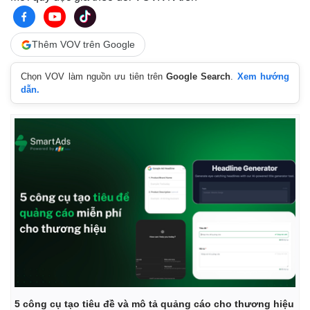
Thêm VOV trên Google
Chọn VOV làm nguồn ưu tiên trên
Google Search
.
Xem hướng
dẫn.
Thế giới
Multimedia
Quan sát
Video
Cuộc sống đó đây
Ảnh
Hồ sơ
E-Magazine
Infographic
5 công cụ tạo tiêu đề và mô tả quảng cáo cho thương hiệu