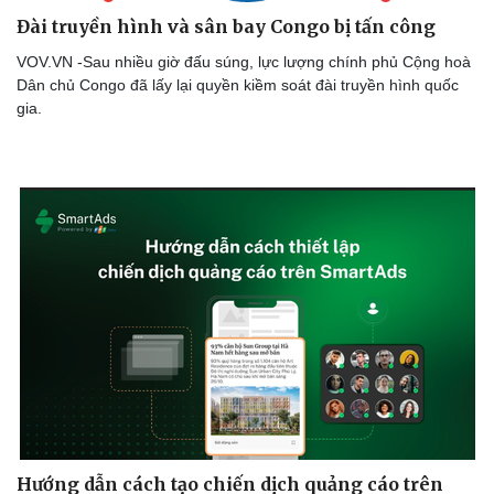
Đài truyền hình và sân bay Congo bị tấn công
VOV.VN -Sau nhiều giờ đấu súng, lực lượng chính phủ Cộng hoà
Dân chủ Congo đã lấy lại quyền kiềm soát đài truyền hình quốc
Doanh nghiệp
Công nghệ
gia.
Thông tin doanh nghiệp
Sành điệu
Doanh nghiệp 24h
Tin Công nghệ
Doanh nhân
Trải nghiệm
Vì cộng đồng
Chuyển đổi số
Hướng dẫn cách tạo chiến dịch quảng cáo trên