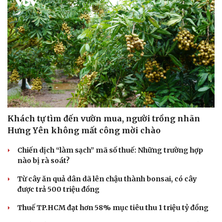
Khách tự tìm đến vườn mua, người trồng nhãn
Hưng Yên không mất công mời chào
Chiến dịch “làm sạch” mã số thuế: Những trường hợp
nào bị rà soát?
Du lịch
Podcast
Từ cây ăn quả dân dã lên chậu thành bonsai, có cây
Tư vấn
Câu chuyện thời sự
được trả 500 triệu đồng
Săn Tour
Đọc truyện đêm khuya
Thuế TP.HCM đạt hơn 58% mục tiêu thu 1 triệu tỷ đồng
check-in
Cửa sổ tình yêu
Kể chuyện cho bé