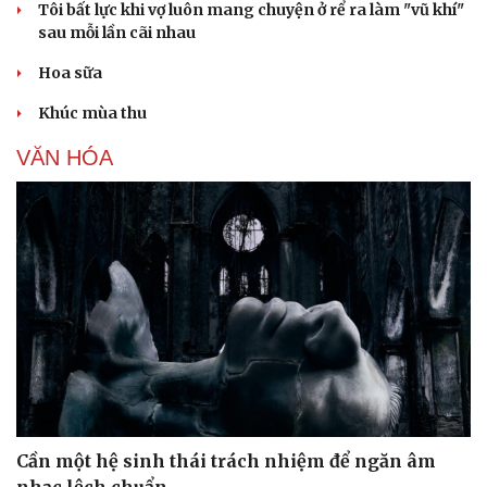
Tôi bất lực khi vợ luôn mang chuyện ở rể ra làm "vũ khí"
sau mỗi lần cãi nhau
Hoa sữa
Khúc mùa thu
VĂN HÓA
Văn hóa
Giải trí
Sân khấu - Điện ảnh
Nghệ sĩ
Văn học
Thời trang
Âm nhạc
Sao Việt
Di sản
Cần một hệ sinh thái trách nhiệm để ngăn âm