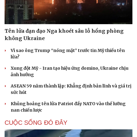
Tên lửa đạn đạo Nga khoét sâu lỗ hổng phòng
không Ukraine
Vì sao ông Trump “nóng mặt” trước tin Mỹ thiếu tên
lửa?
Xung đột Mỹ - Iran tạo hiệu ứng domino, Ukraine chịu
ảnh hưởng
ASEAN 59 năm thành lập: Khẳng định bản lĩnh và giá trị
sức hút
Khủng hoảng tên lửa Patriot đẩy NATO vào thế lưỡng
nan chiến lược
CUỘC SỐNG ĐÓ ĐÂY