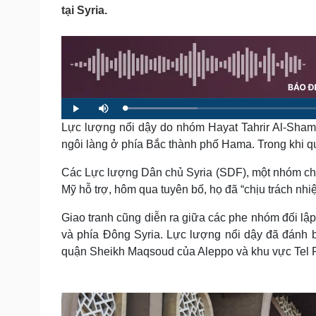
Tin nóng
Việt Nam
tại Syria.
Tư vấn luật
Phân tích
Sức khỏe
Đời sống
Dinh dưỡng - món ngon
Nhà đẹp
Cây thuốc
Blog
L
P
M
o
l
u
Sản phụ khoa
Tình yêu - Gia đình
a
Lực lượng nổi dậy do nhóm Hayat Tahrir Al-Sham
a
t
d
y
e
Nhi khoa
e
ngôi làng ở phía Bắc thành phố Hama. Trong khi qu
d
Nam khoa
:
1
4
Làm đẹp - giảm cân
Các Lực lượng Dân chủ Syria (SDF), một nhóm ch
.
6
Phòng mạch online
Mỹ hỗ trợ, hôm qua tuyên bố, họ đã “chịu trách nhi
9
%
Ăn sạch sống khỏe
Giao tranh cũng diễn ra giữa các phe nhóm đối lậ
Cải chính
và phía Đông Syria. Lực lượng nổi dậy đã đánh 
quận Sheikh Maqsoud của Aleppo và khu vực Tel R