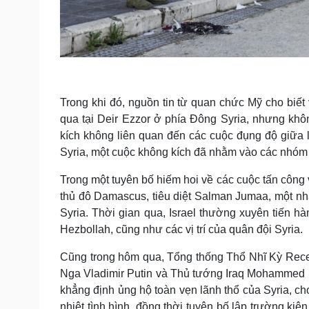
Trong khi đó, nguồn tin từ quan chức Mỹ cho biế
qua tại Deir Ezzor ở phía Đông Syria, nhưng khô
kích không liên quan đến các cuộc đụng độ giữa 
Syria, một cuộc không kích đã nhằm vào các nhóm
Trong một tuyên bố hiếm hoi về các cuộc tấn công 
thủ đô Damascus, tiêu diệt Salman Jumaa, một nhâ
Syria. Thời gian qua, Israel thường xuyên tiến hà
Hezbollah, cũng như các vị trí của quân đội Syria.
Cũng trong hôm qua, Tổng thống Thổ Nhĩ Kỳ Rece
Nga Vladimir Putin và Thủ tướng Iraq Mohammed S
khẳng định ủng hộ toàn vẹn lãnh thổ của Syria, cho
nhiệt tình hình, đồng thời tuyên bố lập trường ki