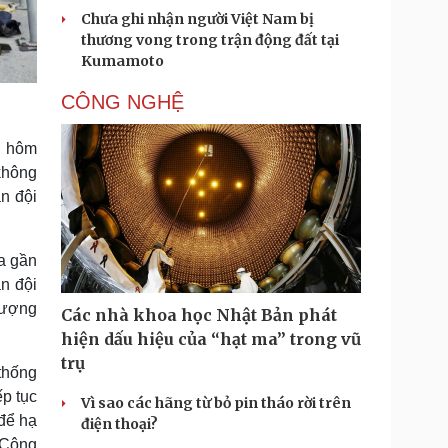
Chưa ghi nhận người Việt Nam bị
thương vong trong trận động đất tại
Kumamoto
CÔNG NGHỆ
g hôm
không
n đội
ua gần
n đội
 lượng
Các nhà khoa học Nhật Bản phát
hiện dấu hiệu của “hạt ma” trong vũ
trụ
thống
p tục
Vì sao các hãng từ bỏ pin tháo rời trên
 để hạ
điện thoại?
g Công