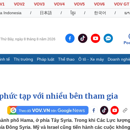
V1
VOV2
VOV3
VOV4
VOV5
VOV6
VOV GT
a Indonesia
/
日本語
/
ខ្មែរ
/
한국어
/
ພາ
Thứ Bảy, ngày 8 tháng 8 năm 2026
Po
inh tế
Thị trường
Pháp luật
Thể thao
Ô tô - Xe máy
Doanh nghi
Thế giới
Multimedia
K
Quan sát
Video
B
Cuộc sống đó đây
Ảnh
K
Hồ sơ
E-Magazine
 phức tạp với nhiều bên tham gia
Infographic
Thể thao
Ô tô - Xe máy
D
thành phố Hama, ở phía Tây Syria. Trong khi Các Lực lượn
ía Đông Syria. Mỹ và Israel cũng tiến hành các cuộc không
Bóng đá
Ô tô
T