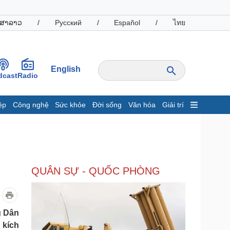
ສາລາວ
/
Русский
/
Español
/
ไทย
English
dcast
Radio
ệp
Công nghệ
Sức khỏe
Đời sống
Văn hóa
Giải trí
inh tế
Thị trường
ất động sản
Giá vàng
hởi nghiệp
Tiêu dùng
Tỷ giá
QUÂN SỰ - QUỐC PHÒNG
Chứng khoán
Giá cà phê
oanh nghiệp
Công nghệ
g Dân
 kích
hông tin doanh nghiệp
Sành điệu