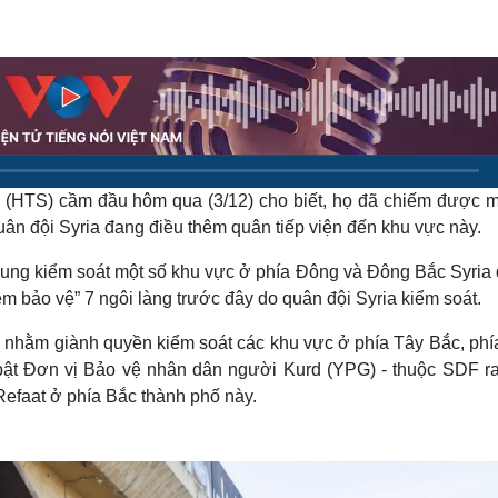
Lịch thi đấu bóng đá
Xe máy
Thế giới thể thao
Tư vấn
eSports
V
Hậu trường
Văn hóa
Giải trí
D
Sân khấu - Điện ảnh
Nghệ sĩ
Văn học
Thời trang
Âm nhạc
Sao Việt
c
 (HTS) cầm đầu hôm qua (3/12) cho biết, họ đã chiếm được m
Di sản
ân đội Syria đang điều thêm quân tiếp viện đến khu vực này.
ung kiểm soát một số khu vực ở phía Đông và Đông Bắc Syria
ệm bảo vệ” 7 ngôi làng trước đây do quân đội Syria kiểm soát.
p nhằm giành quyền kiểm soát các khu vực ở phía Tây Bắc, phí
bật Đơn vị Bảo vệ nhân dân người Kurd (YPG) - thuộc SDF ra
efaat ở phía Bắc thành phố này.