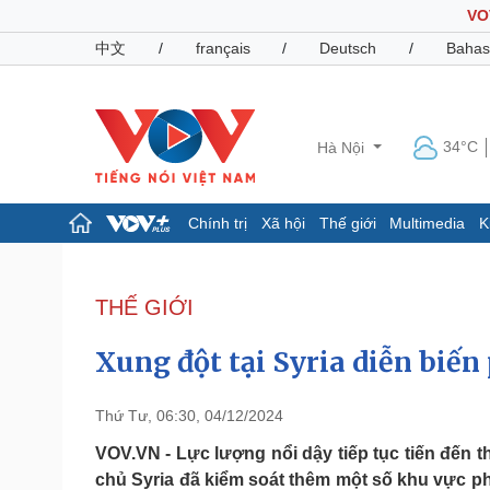
VO
中文
/
français
/
Deutsch
/
Bahas
34°C
Hà Nội
Chính trị
Xã hội
Thế giới
Multimedia
K
Chính trị
Xã hội
Đảng
Tin 24h
THẾ GIỚI
Tổ chức nhân sự
Dự báo thời tiết
Quốc hội
Giáo dục
Xung đột tại Syria diễn biến
Nhận diện sự thật
Dấu ấn VOV
Việc làm
Biển đảo
Thứ Tư, 06:30, 04/12/2024
Pháp luật
Quân sự - Quốc phòng
VOV.VN - Lực lượng nổi dậy tiếp tục tiến đến 
chủ Syria đã kiểm soát thêm một số khu vực ph
Vụ án
Vũ khí