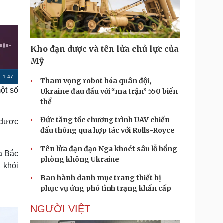
Doanh nghiệp 24h
Tin Công nghệ
Doanh nhân
Trải nghiệm
ì cộng đồng
Chuyển đổi số
Kho đạn dược và tên lửa chủ lực của
u lịch
Podcast
Mỹ
Tư vấn
Câu chuyện thời sự
R
-
1:47
Săn Tour
Đọc truyện đêm khuya
Tham vọng robot hóa quân đội,
heck-in
Cửa sổ tình yêu
ột số
Ukraine đau đầu với “ma trận” 550 biến
e
Kể chuyện cho bé
thể
m
Hạt giống tâm hồn
Đức tăng tốc chương trình UAV chiến
 được
a
đấu thông qua hợp tác với Rolls-Royce
i
Tên lửa đạn đạo Nga khoét sâu lỗ hổng
n
a Bắc
phòng không Ukraine
 khỏi
i
Ban hành danh mục trang thiết bị
n
phục vụ ứng phó tình trạng khẩn cấp
g
NGƯỜI VIỆT
T