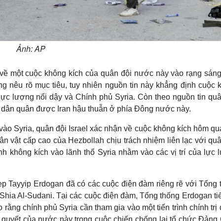
Ảnh: AP
t về một cuộc không kích của quân đội nước này vào rạng sán
ng nêu rõ mục tiêu, tuy nhiên nguồn tin này khẳng định cuộc 
lực lượng nổi dậy và Chính phủ Syria. Còn theo nguồn tin quâ
 dân quân được Iran hậu thuẫn ở phía Đông nước này.
vào Syria, quân đội Israel xác nhận về cuộc không kích hôm q
n vật cấp cao của Hezbollah chịu trách nhiệm liên lạc với quâ
nh không kích vào lãnh thổ Syria nhằm vào các vị trí của lực
p Tayyip Erdogan đã có các cuộc điện đàm riêng rẽ với Tổng 
hia Al-Sudani. Tại các cuộc điện đàm, Tổng thống Erdogan tiế
 rằng chính phủ Syria cần tham gia vào một tiến trình chính trị
ên quyết của nước này trong cuộc chiến chống lại tổ chức Đản