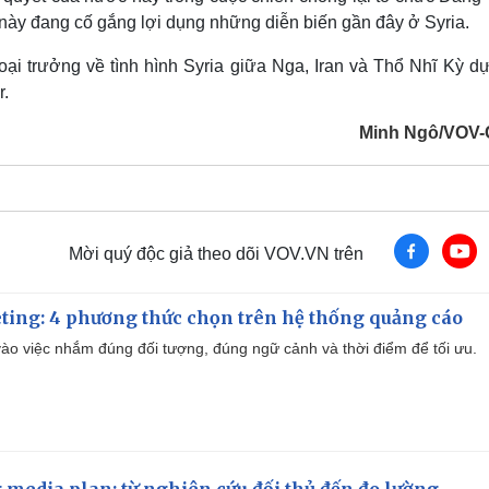
này đang cố gắng lợi dụng những diễn biến gần đây ở Syria.
ại trưởng về tình hình Syria giữa Nga, Iran và Thổ Nhĩ Kỳ dự
r.
Minh Ngô/VOV-
Mời quý độc giả theo dõi VOV.VN trên
ting: 4 phương thức chọn trên hệ thống quảng cáo
ào việc nhắm đúng đối tượng, đúng ngữ cảnh và thời điểm để tối ưu.
 media plan: từ nghiên cứu đối thủ đến đo lường