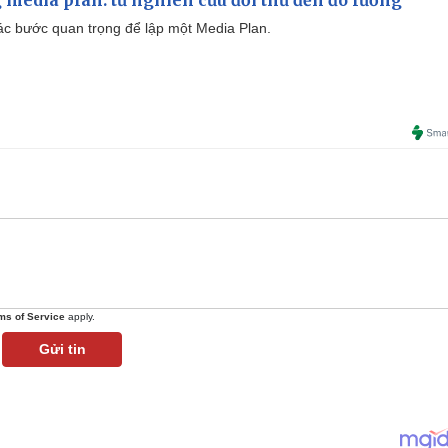
 các bước quan trọng để lập một Media Plan.
ms of Service
apply.
Gửi tin