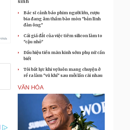
sinh
Bác sĩ cảnh báo phim người lớn, rượu
bia đang âm thầm bào mòn "bản lĩnh
đàn ông"
Cái giá đắt của việc tiêm silicon làm to
"cậu nhỏ"
Dấu hiệu tiền mãn kinh sớm phụ nữ cần
biết
Tôi bất lực khi vợ luôn mang chuyện ở
rể ra làm "vũ khí" sau mỗi lần cãi nhau
VĂN HÓA