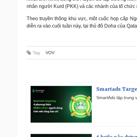
nhân người Kurd (PKK) và các nhánh của tổ chức 
Theo truyền thông khu vực, một cuộc họp cấp Ngo
diễn ra vào cuối tuần này, tại thủ đô Doha của Qata
Tag:
VOV
Smartads Targe
SmartAds tập trung v
6 bước xây dựng