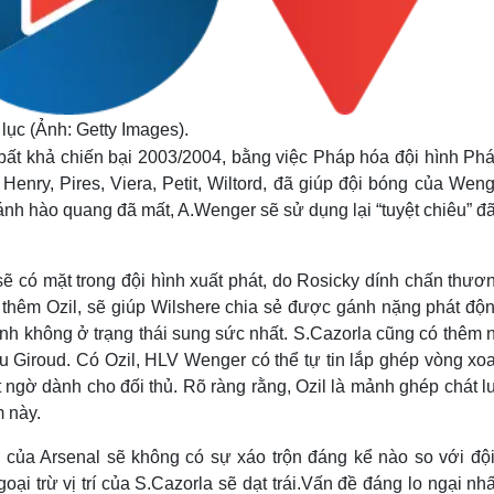
ục (Ảnh: Getty Images).
bất khả chiến bại 2003/2004, bằng việc Pháp hóa đội hình Phá
Henry, Pires, Viera, Petit, Wiltord, đã giúp đội bóng của Wen
 ánh hào quang đã mất, A.Wenger sẽ sử dụng lại “tuyệt chiêu” đ
 có mặt trong đội hình xuất phát, do Rosicky dính chấn thươn
ó thêm Ozil, sẽ giúp Wilshere chia sẻ được gánh nặng phát độn
Anh không ở trạng thái sung sức nhất. S.Cazorla cũng có thêm
sau Giroud. Có Ozil, HLV Wenger có thể tự tin lắp ghép vòng x
 ngờ dành cho đối thủ. Rõ ràng rằng, Ozil là mảnh ghép chát 
m này.
 của Arsenal sẽ không có sự xáo trộn đáng kể nào so với đội
oại trừ vị trí của S.Cazorla sẽ dạt trái.Vấn đề đáng lo ngại nh