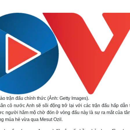
Lịch thi đấu bóng đá
Xe máy
Thế giới thể thao
Tư vấn
eSports
V
Hậu trường
Văn hóa
Giải trí
D
Sân khấu - Điện ảnh
Nghệ sĩ
Văn học
Thời trang
Âm nhạc
Sao Việt
c
Di sản
vào trận đấu chính thức (Ảnh: Getty Images).
sân cỏ nước Anh sẽ sôi động trở lại với các trận đấu hấp dẫn
ợc người hâm mộ chờ đón ở vòng đấu này là sự ra mắt của tân
ợng mùa hè vừa qua Mesut Ozil.