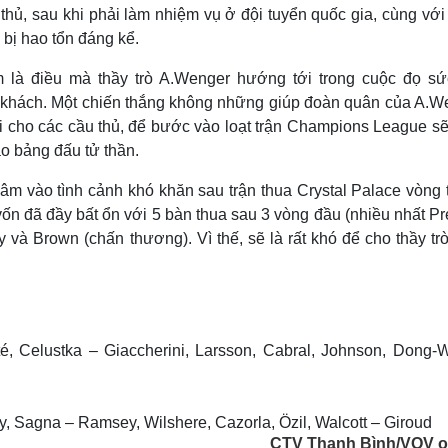
 thủ, sau khi phải làm nhiệm vụ ở đội tuyển quốc gia, cùng với
 bị hao tổn đáng kể.
m là điều mà thầy trò A.Wenger hướng tới trong cuộc đọ sứ
n khách. Một chiến thắng không những giúp đoàn quân của A.W
mái cho các cầu thủ, để bước vào loạt trận Champions League s
ào bảng đấu tử thần.
âm vào tình cảnh khó khăn sau trận thua Crystal Palace vòng 
ốn đã đầy bất ổn với 5 bàn thua sau 3 vòng đầu (nhiều nhất P
ey và Brown (chấn thương). Vì thế, sẽ là rất khó để cho thầy t
té, Celustka – Giaccherini, Larsson, Cabral, Johnson, Dong-
, Sagna – Ramsey, Wilshere, Cazorla, Özil, Walcott – Giroud
CTV Thanh Bình/VOV o