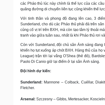
các Pháo thủ lúc này chính là thể lực của các cầu
quãng đường di chuyển liên tục cũng khiến thể lực
Với tinh thần và phong độ đang lên cao, 3 điể
Sunderland, cho dù các Pháo thủ phải đá trên sâ
củng cố vị trí trên BXH, mà còn tạo tâm lý thoải 
tranh vào giữa tuần sau, nhất là khi Pháo thủ rơi v
Còn với Sunderland, đội chủ sân Ánh sáng đang l
khiến họ tụt xuống áp chót BXH. Hàng thủ của họ v
League) trận tới lại vắng O'Shea (thẻ đỏ), Bardsl
Paolo Di Canio giữ lại điểm ở lại sân Ánh sáng.
Đội hình dự kiến:
Sunderland:
Mannone – Colback, Cuéllar, Diaki
Fletcher.
Arsenal:
Szczesny – Gibbs, Mertesacker, Koscielny