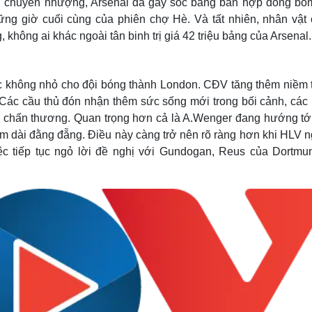
ờng chuyển nhượng, Arsenal đã gây sốc bằng bản hợp đồng bom
g giờ cuối cùng của phiên chợ Hè. Và tất nhiên, nhân vật 
 không ai khác ngoài tân binh trị giá 42 triệu bảng của Arsenal.
ực không nhỏ cho đội bóng thành London. CĐV tăng thêm niềm t
Các cầu thủ đón nhận thêm sức sống mới trong bối cảnh, các
do chấn thương. Quan trọng hơn cả là A.Wenger đang hướng tới
ăm dài đằng đẵng. Điều này càng trở nên rõ ràng hơn khi HLV 
c tiếp tục ngỏ lời đề nghị với Gundogan, Reus của Dortmu