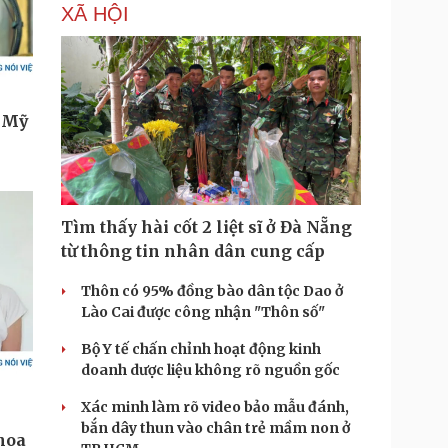
XÃ HỘI
Tìm thấy hài cốt 2 liệt sĩ ở Đà Nẵng
từ thông tin nhân dân cung cấp
Thôn có 95% đồng bào dân tộc Dao ở
Lào Cai được công nhận "Thôn số"
Bộ Y tế chấn chỉnh hoạt động kinh
doanh dược liệu không rõ nguồn gốc
Xác minh làm rõ video bảo mẫu đánh,
bắn dây thun vào chân trẻ mầm non ở