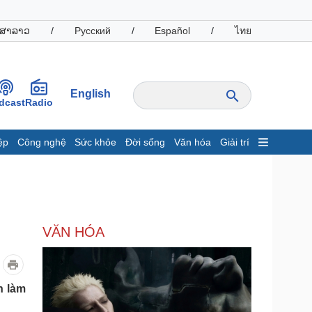
ສາລາວ
/
Русский
/
Español
/
ไทย
English
dcast
Radio
ệp
Công nghệ
Sức khỏe
Đời sống
Văn hóa
Giải trí
inh tế
Thị trường
ất động sản
Giá vàng
hởi nghiệp
Tiêu dùng
Tỷ giá
VĂN HÓA
Chứng khoán
Giá cà phê
oanh nghiệp
Công nghệ
n làm
hông tin doanh nghiệp
Sành điệu