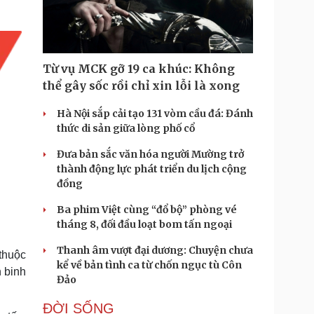
Doanh nghiệp 24h
Tin Công nghệ
Doanh nhân
Trải nghiệm
ì cộng đồng
Chuyển đổi số
Từ vụ MCK gỡ 19 ca khúc: Không
u lịch
Podcast
thể gây sốc rồi chỉ xin lỗi là xong
Tư vấn
Câu chuyện thời sự
Săn Tour
Đọc truyện đêm khuya
Hà Nội sắp cải tạo 131 vòm cầu đá: Đánh
heck-in
Cửa sổ tình yêu
thức di sản giữa lòng phố cổ
Kể chuyện cho bé
Đưa bản sắc văn hóa người Mường trở
Hạt giống tâm hồn
thành động lực phát triển du lịch cộng
đồng
Ba phim Việt cùng “đổ bộ” phòng vé
tháng 8, đối đầu loạt bom tấn ngoại
Thanh âm vượt đại dương: Chuyện chưa
 thuộc
kể về bản tình ca từ chốn ngục tù Côn
 binh
Đảo
ĐỜI SỐNG