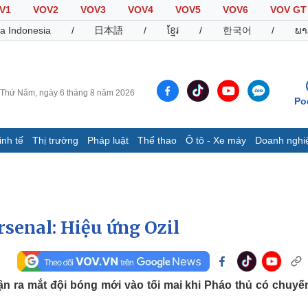
V1
VOV2
VOV3
VOV4
VOV5
VOV6
VOV GT
a Indonesia
/
日本語
/
ខ្មែរ
/
한국어
/
ພາ
Thứ Năm, ngày 6 tháng 8 năm 2026
Po
inh tế
Thị trường
Pháp luật
Thể thao
Ô tô - Xe máy
Doanh nghi
Thế giới
Multimedia
K
Quan sát
Video
B
Cuộc sống đó đây
Ảnh
K
Hồ sơ
E-Magazine
rsenal: Hiệu ứng Ozil
Infographic
Thể thao
Ô tô - Xe máy
D
rận ra mắt đội bóng mới vào tối mai khi Pháo thủ có chuyế
Bóng đá
Ô tô
T