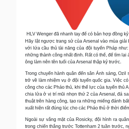
HLV Wenger đã nhanh tay để có bản hợp đồng kỷ l
Hãy lật ngược trang sử của Arsenal vào mùa giải 
với lứa cầu thủ tài năng của đội tuyển Pháp như: 
những thành công nhất định. Rất có thể, để tìm lại
ông làm nên tên tuổi của Arsenal thập kỷ trước.
Trong chuyến hành quân đến sân Ánh sáng, Ozil sẽ
trở về làm nhiệm vụ ở đội tuyển quốc gia. Việc c
công cho các Pháo thủ, khi thể lực của tuyển thủ 
chia lửa ở vị trí mũi nhọn thứ 2 của Arsenal, đá 
thuật trên hàng công, tạo ra những miếng đánh bất
xuất hiện rất đúng lúc cho các Pháo thủ ở thời điể
Ngoài sự vắng mặt của Rosicky, đội hình ra quân
trong chiến thắng trước Tottenham 2 tuần trước, ng