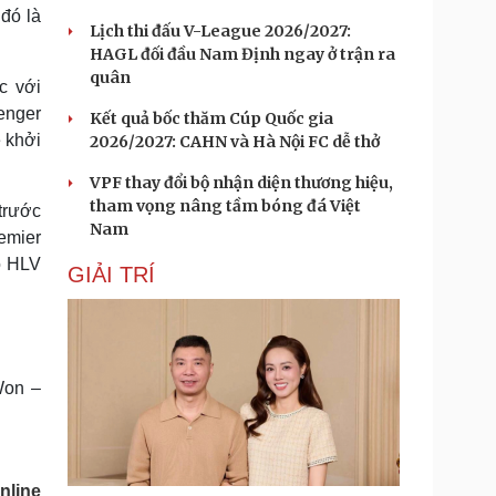
 đó là
Lịch thi đấu V-League 2026/2027:
HAGL đối đầu Nam Định ngay ở trận ra
quân
c với
enger
Kết quả bốc thăm Cúp Quốc gia
ẽ khởi
2026/2027: CAHN và Hà Nội FC dễ thở
VPF thay đổi bộ nhận diện thương hiệu,
tham vọng nâng tầm bóng đá Việt
trước
Nam
remier
rò HLV
GIẢI TRÍ
Won –
nline