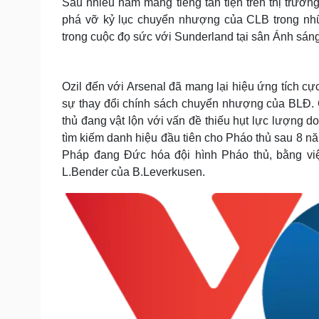
Sau nhiều năm mang tiếng tằn tiện trên thị trư
phá vỡ kỷ lục chuyển nhượng của CLB trong nhữn
trong cuộc đọ sức với Sunderland tại sân Ánh sáng,
Ozil đến với Arsenal đã mang lại hiệu ứng tích c
sự thay đổi chính sách chuyển nhượng của BLĐ. 
thủ đang vật lộn với vấn đề thiếu hụt lực lượng 
tìm kiếm danh hiệu đầu tiên cho Pháo thủ sau 8 n
Pháp đang Đức hóa đội hình Pháo thủ, bằng việ
L.Bender của B.Leverkusen.