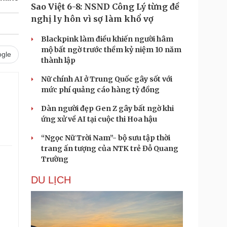
Sao Việt 6-8: NSND Công Lý từng đề
nghị ly hôn vì sợ làm khổ vợ
Blackpink làm điều khiến người hâm
mộ bất ngờ trước thềm kỷ niệm 10 năm
gle
thành lập
Nữ chính AI ở Trung Quốc gây sốt với
mức phí quảng cáo hàng tỷ đồng
Dàn người đẹp Gen Z gây bất ngờ khi
ứng xử về AI tại cuộc thi Hoa hậu
“Ngọc Nữ Trời Nam”- bộ sưu tập thời
trang ấn tượng của NTK trẻ Đỗ Quang
Trường
DU LỊCH