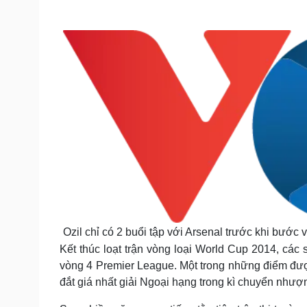
Tin nóng
Việt Nam
Tư vấn luật
Phân tích
Sức khỏe
Đời sống
Dinh dưỡng - món ngon
Nhà đẹp
Cây thuốc
Blog
Sản phụ khoa
Tình yêu - Gia đình
Nhi khoa
Nam khoa
Làm đẹp - giảm cân
Phòng mạch online
Ăn sạch sống khỏe
Cải chính
Ozil chỉ có 2 buổi tập với Arsenal trước khi bước 
Kết thúc loạt trận vòng loại World Cup 2014, các 
vòng 4 Premier League. Một trong những điểm đư
đắt giá nhất giải Ngoại hạng trong kì chuyển như