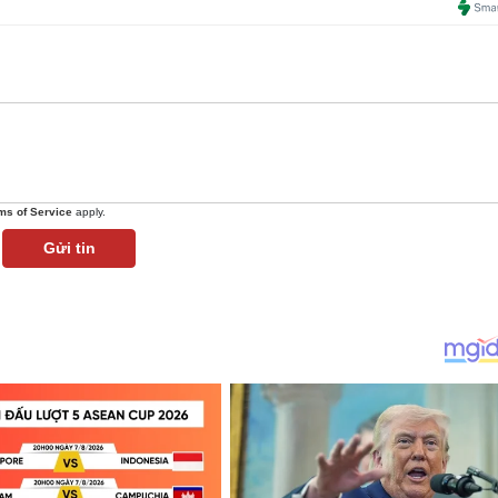
ms of Service
apply.
Gửi tin