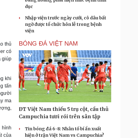
bàng hoàng phát hiện mắc bệnh tình
dục
Nhập viện trước ngày cưới, cô dâu bất
ngờ được tổ chức hôn lễ trong bệnh
viện
BÓNG ĐÁ VIỆT NAM
o thủ
ger có
ã giúp
g khi
g tấn
 người
oay ma
lượng,
ĐT Việt Nam thiếu 5 trụ cột, cầu thủ
Campuchia tươi rói trên sân tập
 hình
Tin bóng đá 6-8: Nhân tố bí ẩn xuất
ất của
hiện ở trận Việt Nam vs Campuchia?