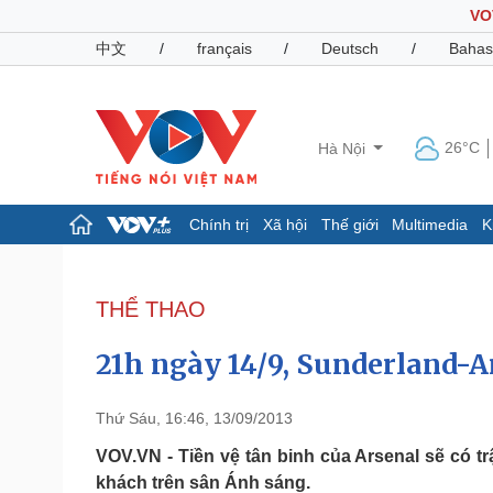
VO
中文
/
français
/
Deutsch
/
Bahas
26°C
Hà Nội
Chính trị
Xã hội
Thế giới
Multimedia
K
Chính trị
Xã hội
Đảng
Tin 24h
THỂ THAO
Tổ chức nhân sự
Dự báo thời tiết
Quốc hội
Giáo dục
21h ngày 14/9, Sunderland-A
Nhận diện sự thật
Dấu ấn VOV
Việc làm
Biển đảo
Thứ Sáu, 16:46, 13/09/2013
Pháp luật
Quân sự - Quốc phòng
VOV.VN - Tiền vệ tân binh của Arsenal sẽ có t
khách trên sân Ánh sáng.
Vụ án
Vũ khí