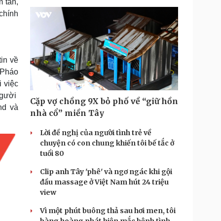
 tấn,
chính
in về
 Pháo
 việc
người
Cặp vợ chồng 9X bỏ phố về “giữ hồn
nd và
nhà cổ” miền Tây
Lời đề nghị của người tình trẻ về
chuyện có con chung khiến tôi bế tắc ở
tuổi 80
Clip anh Tây 'phê' và ngơ ngác khi gội
đầu massage ở Việt Nam hút 24 triệu
view
Vì một phút buông thả sau hơi men, tôi