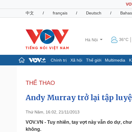
VO
中文
/
français
/
Deutsch
/
Bahas
36°C
Hà Nội
Chính trị
Xã hội
Thế giới
Multimedia
K
Chính trị
Xã hội
Đảng
Tin 24h
THỂ THAO
Tổ chức nhân sự
Dự báo thời tiết
Quốc hội
Giáo dục
Andy Murray trở lại tập luy
Nhận diện sự thật
Dấu ấn VOV
Việc làm
Biển đảo
Thứ Năm, 16:02, 21/11/2013
Pháp luật
Quân sự - Quốc phòng
VOV.VN - Tuy nhiên, tay vợt này vẫn do dự, chư
không.
Vụ án
Vũ khí