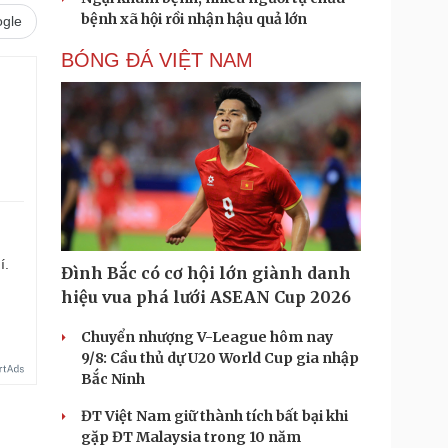
bệnh xã hội rồi nhận hậu quả lớn
gle
BÓNG ĐÁ VIỆT NAM
í.
Đình Bắc có cơ hội lớn giành danh
hiệu vua phá lưới ASEAN Cup 2026
Chuyển nhượng V-League hôm nay
9/8: Cầu thủ dự U20 World Cup gia nhập
Bắc Ninh
ĐT Việt Nam giữ thành tích bất bại khi
gặp ĐT Malaysia trong 10 năm