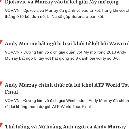
Djokovic và Murray vào tứ kết giải Mỹ mở rộng
VOV.VN - Djokovic và Murray đã giành vé vào tứ kết, trong khi với c
thắng ở tứ kết đơn nữ, Li Na sẽ gặp Serena ở bán kết.
Andy Murray bất ngờ bị loại khỏi tứ kết bởi Wawri
VOV.VN - Đương kim vô địch giải quần vợt Mỹ mở rộng 2013 Andy
Murray bất ngờ bị tay vợt hạt giống số 9 đánh bại với tỷ số 3-0.
Andy Murray chính thức rút lui khỏi ATP World To
Final
VOV.VN - Đương kim vô địch giải Wimbledon, Andy Murray đã chính
rút lui không tham dự giải ATP World Tour Final.
Thủ tướng và Nữ hoàng Anh ngợi ca Andy Murray