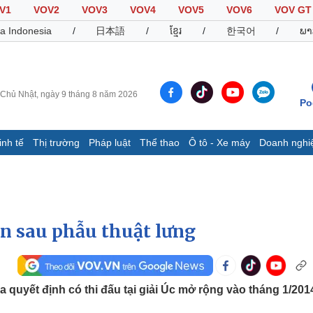
V1
VOV2
VOV3
VOV4
VOV5
VOV6
VOV GT
a Indonesia
/
日本語
/
ខ្មែរ
/
한국어
/
ພາ
Chủ Nhật, ngày 9 tháng 8 năm 2026
Po
inh tế
Thị trường
Pháp luật
Thể thao
Ô tô - Xe máy
Doanh nghi
Thế giới
Multimedia
K
Quan sát
Video
B
Cuộc sống đó đây
Ảnh
K
Hồ sơ
E-Magazine
ện sau phẫu thuật lưng
Infographic
Thể thao
Ô tô - Xe máy
D
a quyết định có thi đấu tại giải Úc mở rộng vào tháng 1/201
Bóng đá
Ô tô
T