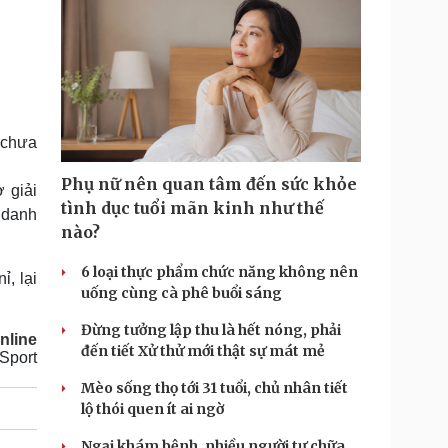
 chưa
Phụ nữ nên quan tâm đến sức khỏe
 giải
tình dục tuổi mãn kinh như thế
h danh
nào?
6 loại thực phẩm chức năng không nên
ỉ, lại
uống cùng cà phê buổi sáng
Đừng tưởng lập thu là hết nóng, phải
nline
đến tiết Xử thử mới thật sự mát mẻ
Sport
Mèo sống thọ tới 31 tuổi, chủ nhân tiết
lộ thói quen ít ai ngờ
Ngại khám bệnh, nhiều người tự chữa