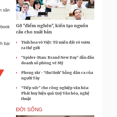
Doanh nghiệp 24h
Tin Công nghệ
Doanh nhân
Trải nghiệm
ên sân
ì cộng đồng
Chuyển đổi số
Gỡ "điểm nghẽn", kiến tạo nguồn
ebook
u lịch
Podcast
cầu cho xuất bản
Tư vấn
Câu chuyện thời sự
Săn Tour
Đọc truyện đêm khuya
Tinh hoa võ Việt: Từ miền đất võ vươn
h bại
heck-in
Cửa sổ tình yêu
ra thế giới
Kể chuyện cho bé
“Spider-Man: Brand New Day” dẫn đầu
Hạt giống tâm hồn
doanh số phòng vé Mỹ
Phong slư - “thư tình” bằng dân ca của
người Tày
“Tiếp sức” cho công nghiệp văn hóa:
Phát huy hiệu quả Quỹ Văn hóa, nghệ
thuật
ĐỜI SỐNG