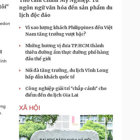
Thổ cẩm Chăm Mỹ Nghiệp: Từ
tôi”
ngôn ngữ văn hóa đến sản phẩm du
lịch độc đáo
ledon
Vì sao lượng khách Philippines đến Việt
Nam tăng trưởng vượt bậc?
Những hương vị đưa TP.HCM thành
t
thiên đường ẩm thực đường phố hàng
đầu thế giới
rình
Nối đà tăng trưởng, du lịch Vĩnh Long
hấp dẫn khách quốc tế
Công nghiệp giải trí "chắp cánh" cho
điểm đến du lịch Gia Lai
ừng
XÃ HỘI
o.