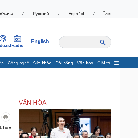
ສາລາວ
/
Русский
/
Español
/
ไทย
English
dcast
Radio
ệp
Công nghệ
Sức khỏe
Đời sống
Văn hóa
Giải trí
inh tế
Thị trường
ất động sản
Giá vàng
hởi nghiệp
Tiêu dùng
Tỷ giá
VĂN HÓA
Chứng khoán
Giá cà phê
oanh nghiệp
Công nghệ
4 hay
hông tin doanh nghiệp
Sành điệu