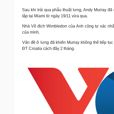
Tin nóng
Việt Nam
Tư vấn luật
Phân tích
Sau khi trải qua phẫu thuật lưng, Andy Murray đã 
tập tại Miami từ ngày 19/11 vừa qua.
Nhà Vô địch Wimbledon của Anh cũng tự xác nhận 
Sức khỏe
Đời sống
của mình.
Dinh dưỡng - món ngon
Nhà đẹp
Cây thuốc
Blog
Vấn đề ở lưng đã khiến Murray không thể tiếp tục
Sản phụ khoa
Tình yêu - Gia đình
ĐT Croatia cách đây 2 tháng.
Nhi khoa
Nam khoa
Làm đẹp - giảm cân
Phòng mạch online
Ăn sạch sống khỏe
Cải chính