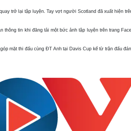
Lịch thi đấu bóng đá
Xe máy
Thế giới thể thao
Tư vấn
quay trở lại tập luyện. Tay vợt người Scotland đã xuất hiện tr
eSports
V
Hậu trường
thông tin khi đăng tải một bức ảnh tập luyện trên trang Fac
Văn hóa
Giải trí
D
Sân khấu - Điện ảnh
Nghệ sĩ
Văn học
Thời trang
 góp mặt thi đấu cùng ĐT Anh tại Davis Cup kể từ trận đấu đán
Âm nhạc
Sao Việt
c
Di sản