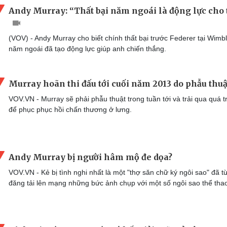
Andy Murray: “Thất bại năm ngoái là động lực cho 
(VOV) - Andy Murray cho biết chính thất bại trước Federer tại Wimb
năm ngoái đã tạo động lực giúp anh chiến thắng.
Murray hoãn thi đấu tới cuối năm 2013 do phẫu thuậ
VOV.VN - Murray sẽ phải phẫu thuật trong tuần tới và trải qua quá t
để phục phục hồi chấn thương ở lưng.
Andy Murray bị người hâm mộ đe dọa?
VOV.VN - Kẻ bị tình nghi nhất là một "thợ săn chữ ký ngôi sao" đã t
đăng tải lên mạng những bức ảnh chụp với một số ngôi sao thể tha