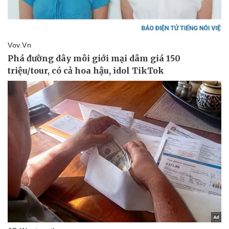
Thể thao
Ô tô - Xe máy
Bóng đá
Ô tô
Lịch thi đấu bóng đá
Xe máy
Thế giới thể thao
Tư vấn
eSports
Hậu trường