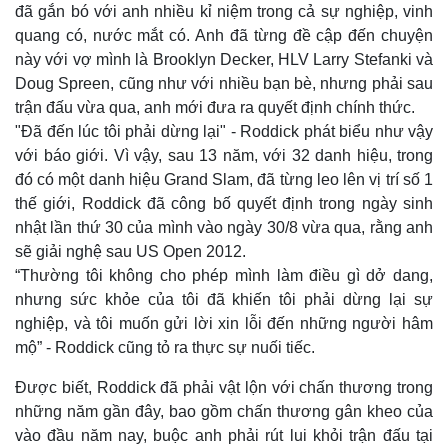
đã gắn bó với anh nhiều kỉ niệm trong cả sự nghiệp, vinh
quang có, nước mắt có. Anh đã từng đề cập đến chuyện
này với vợ mình là Brooklyn Decker, HLV Larry Stefanki và
Doug Spreen, cũng như với nhiều bạn bè, nhưng phải sau
trận đấu vừa qua, anh mới đưa ra quyết định chính thức.
"Đã đến lúc tôi phải dừng lại" - Roddick phát biểu như vậy
với báo giới. Vì vậy, sau 13 năm, với 32 danh hiệu, trong
đó có một danh hiệu Grand Slam, đã từng leo lên vị trí số 1
thế giới, Roddick đã công bố quyết định trong ngày sinh
nhật lần thứ 30 của mình vào ngày 30/8 vừa qua, rằng anh
sẽ giải nghệ sau US Open 2012.
“Thường tôi không cho phép mình làm điều gì dở dang,
nhưng sức khỏe của tôi đã khiến tôi phải dừng lại sự
nghiệp, và tôi muốn gửi lời xin lỗi đến những người hâm
mộ” - Roddick cũng tỏ ra thực sự nuối tiếc.
Được biết, Roddick đã phải vật lộn với chấn thương trong
những năm gần đây, bao gồm chấn thương gân kheo của
vào đầu năm nay, buộc anh phải rút lui khỏi trận đấu tại