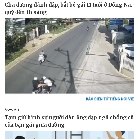
Vụ án
Vũ khí
Tin nóng
Việt Nam
Tư vấn luật
Phân tích