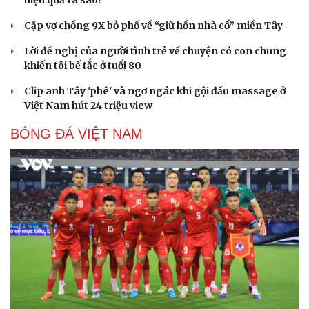
Cặp vợ chồng 9X bỏ phố về “giữ hồn nhà cổ” miền Tây
Lời đề nghị của người tình trẻ về chuyện có con chung
khiến tôi bế tắc ở tuổi 80
Clip anh Tây 'phê' và ngơ ngác khi gội đầu massage ở
Việt Nam hút 24 triệu view
BÓNG ĐÁ VIỆT NAM