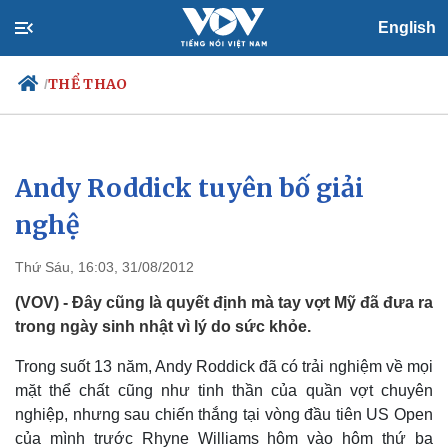
English
THỂ THAO
/
Andy Roddick tuyên bố giải
Chính trị
Xã hội
Đảng
Tin 24h
nghệ
Tổ chức nhân sự
Dự báo thời tiết
Quốc hội
Giáo dục
Thứ Sáu, 16:03, 31/08/2012
Nhận diện sự thật
Dấu ấn VOV
Việc làm
(VOV) - Đây cũng là quyết định mà tay vợt Mỹ đã đưa ra
Biển đảo
trong ngày sinh nhật vì lý do sức khỏe.
Trong suốt 13 năm, Andy Roddick đã có trải nghiệm về mọi
mặt thể chất cũng như tinh thần của quần vợt chuyên
nghiệp, nhưng sau chiến thắng tại vòng đầu tiên US Open
của mình trước Rhyne Williams hôm vào hôm thứ ba