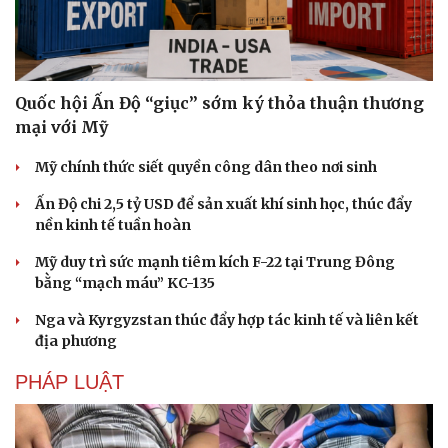
Quốc hội Ấn Độ “giục” sớm ký thỏa thuận thương
mại với Mỹ
Mỹ chính thức siết quyền công dân theo nơi sinh
Ấn Độ chi 2,5 tỷ USD để sản xuất khí sinh học, thúc đẩy
nền kinh tế tuần hoàn
Mỹ duy trì sức mạnh tiêm kích F-22 tại Trung Đông
bằng “mạch máu” KC-135
Nga và Kyrgyzstan thúc đẩy hợp tác kinh tế và liên kết
địa phương
PHÁP LUẬT