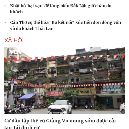
Nhặt bỏ 'hạt sạn' để làng biển Đắk Lắk giữ chân du
khách
Cần Thơ cụ thể hóa “Ba kết nối”, xúc tiến đón dòng vốn
và du khách Thái Lan
XÃ HỘI
Du lịch
Podcast
Tư vấn
Câu chuyện thời sự
Săn Tour
Đọc truyện đêm khuya
Cư dân tập thể cũ Giảng Võ mong sớm được cải
check-in
Cửa sổ tình yêu
tạo, tái định cư
Kể chuyện cho bé