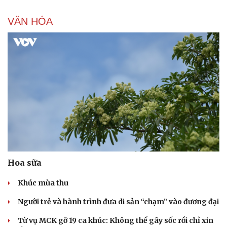
VĂN HÓA
Sức khỏe
Đời sống
Dinh dưỡng - món ngon
Nhà đẹp
Cây thuốc
Blog
Sản phụ khoa
Tình yêu - Gia đình
Nhi khoa
Nam khoa
Làm đẹp - giảm cân
Phòng mạch online
Hoa sữa
Ăn sạch sống khỏe
Khúc mùa thu
Người trẻ và hành trình đưa di sản “chạm” vào đương đại
Từ vụ MCK gỡ 19 ca khúc: Không thể gây sốc rồi chỉ xin