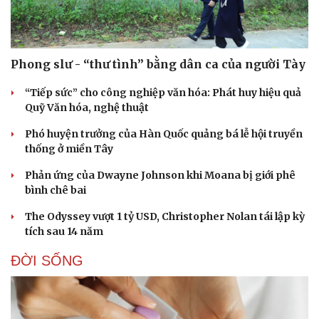
Phong slư - “thư tình” bằng dân ca của người Tày
“Tiếp sức” cho công nghiệp văn hóa: Phát huy hiệu quả
Quỹ Văn hóa, nghệ thuật
Phó huyện trưởng của Hàn Quốc quảng bá lễ hội truyền
thống ở miền Tây
Phản ứng của Dwayne Johnson khi Moana bị giới phê
bình chê bai
The Odyssey vượt 1 tỷ USD, Christopher Nolan tái lập kỳ
tích sau 14 năm
ĐỜI SỐNG
Doanh nghiệp
Công nghệ
Thông tin doanh nghiệp
Sành điệu
Doanh nghiệp 24h
Tin Công nghệ