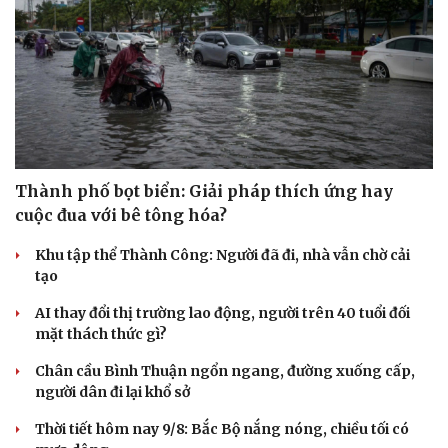
Thành phố bọt biển: Giải pháp thích ứng hay
cuộc đua với bê tông hóa?
Khu tập thể Thành Công: Người đã đi, nhà vẫn chờ cải
tạo
AI thay đổi thị trường lao động, người trên 40 tuổi đối
mặt thách thức gì?
Văn hóa
Giải trí
Sân khấu - Điện ảnh
Nghệ sĩ
Chân cầu Bình Thuận ngổn ngang, đường xuống cấp,
Văn học
Thời trang
người dân đi lại khổ sở
Âm nhạc
Sao Việt
Thời tiết hôm nay 9/8: Bắc Bộ nắng nóng, chiều tối có
Di sản