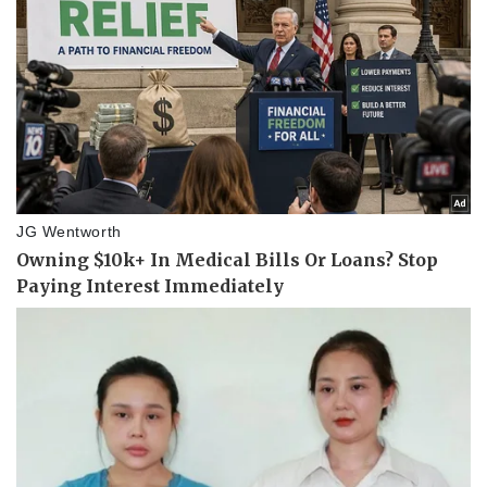
Kinh tế
Thị trường
Bất động sản
Giá vàng
Khởi nghiệp
Tiêu dùng
Tỷ giá
Chứng khoán
Giá cà phê