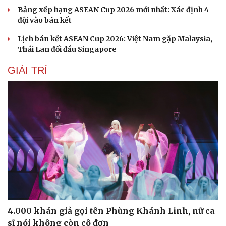
Bảng xếp hạng ASEAN Cup 2026 mới nhất: Xác định 4
đội vào bán kết
Lịch bán kết ASEAN Cup 2026: Việt Nam gặp Malaysia,
Thái Lan đối đầu Singapore
GIẢI TRÍ
Sức khỏe
Đời sống
Dinh dưỡng - món ngon
Nhà đẹp
Cây thuốc
Blog
Sản phụ khoa
Tình yêu - Gia đình
Nhi khoa
4.000 khán giả gọi tên Phùng Khánh Linh, nữ ca
Nam khoa
sĩ nói không còn cô đơn