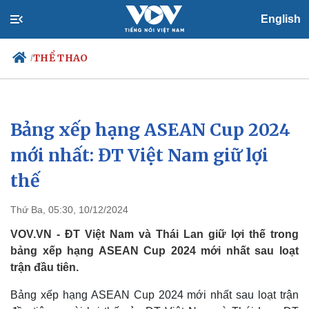
English
THỂ THAO
/
Bảng xếp hạng ASEAN Cup 2024
Chính trị
Xã hội
Đảng
Tin 24h
mới nhất: ĐT Việt Nam giữ lợi
Tổ chức nhân sự
Dự báo thời tiết
thế
Quốc hội
Giáo dục
Nhận diện sự thật
Dấu ấn VOV
Việc làm
Thứ Ba, 05:30, 10/12/2024
Biển đảo
VOV.VN - ĐT Việt Nam và Thái Lan giữ lợi thế trong
bảng xếp hạng ASEAN Cup 2024 mới nhất sau loạt
trận đầu tiên.
Bảng xếp hạng ASEAN Cup 2024 mới nhất sau loạt trận