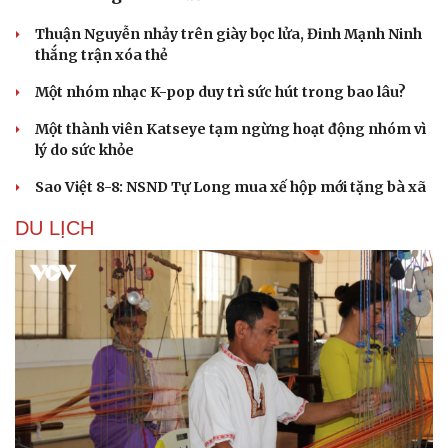
Làm đẹp - giảm cân
Phòng mạch online
Thuận Nguyễn nhảy trên giày bọc lửa, Đinh Mạnh Ninh
Ăn sạch sống khỏe
thắng trận xóa thẻ
Một nhóm nhạc K-pop duy trì sức hút trong bao lâu?
Một thành viên Katseye tạm ngừng hoạt động nhóm vì
lý do sức khỏe
Sao Việt 8-8: NSND Tự Long mua xế hộp mới tặng bà xã
DU LỊCH