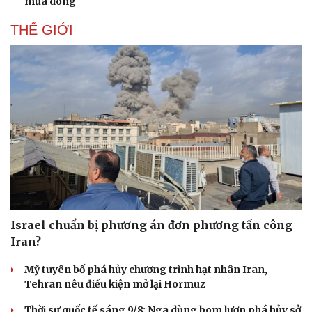
mưa dông
THẾ GIỚI
Israel chuẩn bị phương án đơn phương tấn công
Iran?
Mỹ tuyên bố phá hủy chương trình hạt nhân Iran,
Tehran nêu điều kiện mở lại Hormuz
Thời sự quốc tế sáng 9/8: Nga dùng bom lượn phá hủy sở