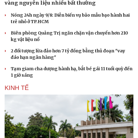
vàng nguyên liệu nhiều bất thường
Nóng 24h ngày 9/8: Diễn biến vụ bảo mẫu bạo hành hai
trẻ nhỏ ở TP.HCM
Biên phòng Quảng Trị ngăn chặn vận chuyển hơn 210
kg vật liệu nổ
2 đối tượng lừa đảo hơn 7 tỷ đồng bằng thủ đoạn "vay
đáo hạn ngân hàng"
Tạm giam cha dượng hành hạ, bắt bé gái 11 tuổi quỳ đến
1 giờ sáng
Du lịch
Podcast
KINH TẾ
Tư vấn
Câu chuyện thời sự
Săn Tour
Đọc truyện đêm khuya
check-in
Cửa sổ tình yêu
Kể chuyện cho bé
Hạt giống tâm hồn