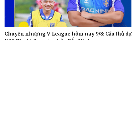
Chuyển nhượng V-League hôm nay 9/8: Cầu thủ dự
U20 World Cup gia nhập Bắc Ninh
ĐT Việt Nam giữ thành tích bất bại khi gặp ĐT Malaysia
trong 10 năm
Lịch thi đấu và trực tiếp bóng đá Việt Nam hôm nay 9/8
Bảng xếp hạng ASEAN Cup 2026 mới nhất: Xác định 4
đội vào bán kết
Lịch bán kết ASEAN Cup 2026: Việt Nam gặp Malaysia,
Thái Lan đối đầu Singapore
BÓNG ĐÁ QUỐC TẾ