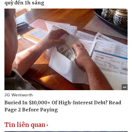
Pháp luật
Quân sự - Quốc phòng
Vụ án
Vũ khí
Tin nóng
Việt Nam
Tư vấn luật
Phân tích
Tin liên quan