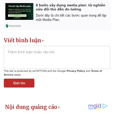
6 bước xây dựng media plan: từ nghiên
cứu đối thủ đến đo lường
Dưới đây là chi tiết các bước quan trọng để lập
một Media Plan.
Viết bình luận
This site is protected by reCAPTCHA and the Google
Privacy Policy
and
Terms of
Service
apply.
Gửi tin