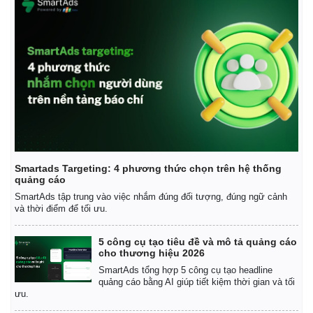
Thế giới
Multimedia
Quan sát
Video
Cuộc sống đó đây
Ảnh
Hồ sơ
E-Magazine
Smartads Targeting: 4 phương thức chọn trên hệ thống
quảng cáo
Infographic
SmartAds tập trung vào việc nhắm đúng đối tượng, đúng ngữ cảnh
và thời điểm để tối ưu.
5 công cụ tạo tiêu đề và mô tả quảng cáo
cho thương hiệu 2026
SmartAds tổng hợp 5 công cụ tạo headline
quảng cáo bằng AI giúp tiết kiệm thời gian và tối
ưu.