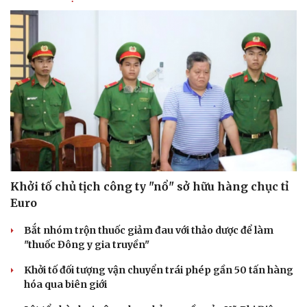
Khởi tố chủ tịch công ty "nổ" sở hữu hàng chục tỉ
Euro
Du lịch
Podcast
Tư vấn
Câu chuyện thời sự
Bắt nhóm trộn thuốc giảm đau với thảo dược để làm
Săn Tour
Đọc truyện đêm khuya
"thuốc Đông y gia truyền"
check-in
Cửa sổ tình yêu
Kể chuyện cho bé
Khởi tố đối tượng vận chuyển trái phép gần 50 tấn hàng
Hạt giống tâm hồn
hóa qua biên giới