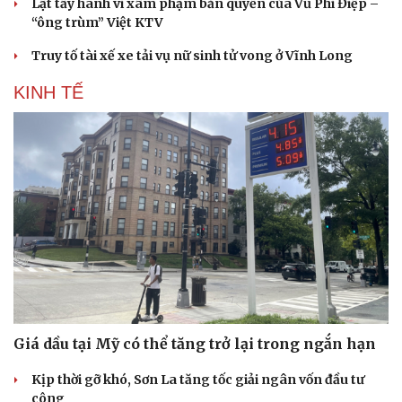
Lật tẩy hành vi xâm phạm bản quyền của Vũ Phi Điệp –
“ông trùm” Việt KTV
Truy tố tài xế xe tải vụ nữ sinh tử vong ở Vĩnh Long
KINH TẾ
Giá dầu tại Mỹ có thể tăng trở lại trong ngắn hạn
Kịp thời gỡ khó, Sơn La tăng tốc giải ngân vốn đầu tư
công