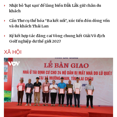
Nhặt bỏ 'hạt sạn' để làng biển Đắk Lắk giữ chân du
khách
Cần Thơ cụ thể hóa “Ba kết nối”, xúc tiến đón dòng vốn
và du khách Thái Lan
Ký kết hợp tác đăng cai Vòng chung kết Giải Vô địch
Golf nghiệp dư thế giới 2027
XÃ HỘI
Văn hóa
Giải trí
Sân khấu - Điện ảnh
Nghệ sĩ
Văn học
Thời trang
Âm nhạc
Sao Việt
Di sản