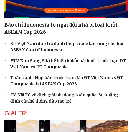
Báo chí Indonesia lo ngại đội nhà bị loại khỏi
ASEAN Cup 2026
ĐT Việt Nam đáp trả đanh thép trước làn sóng chê bai
ASEAN Cup từ Indonesia
HLV Kim Sang Sik thể hiện khiếu hài hước trước trận ĐT
Sức khỏe
Đời sống
Việt Nam vs ĐT Campuchia
Dinh dưỡng - món ngon
Nhà đẹp
Toàn cảnh: Họp báo trước trận đấu ĐT Việt Nam vs ĐT
Cây thuốc
Blog
Campuchia tại ASEAN Cup 2026
Sản phụ khoa
Tình yêu - Gia đình
Nhi khoa
Hà Nội FC vô địch giải nhi đồng toàn quốc: Sự khẳng
Nam khoa
định của hệ thống đào tạo trẻ
Làm đẹp - giảm cân
Phòng mạch online
GIẢI TRÍ
Ăn sạch sống khỏe