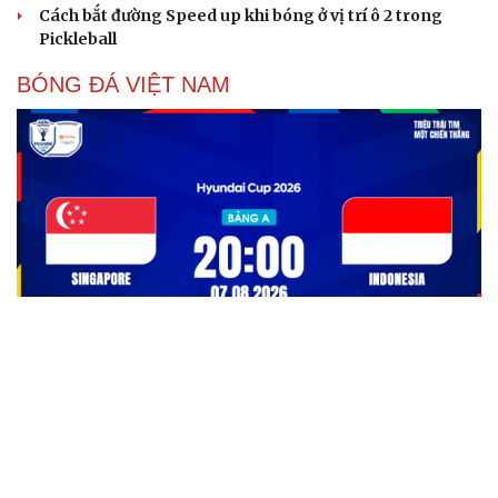
Cách bắt đường Speed up khi bóng ở vị trí ô 2 trong
Pickleball
BÓNG ĐÁ VIỆT NAM
Báo chí Indonesia lo ngại đội nhà bị loại khỏi
ASEAN Cup 2026
ĐT Việt Nam đáp trả đanh thép trước làn sóng chê bai
ASEAN Cup từ Indonesia