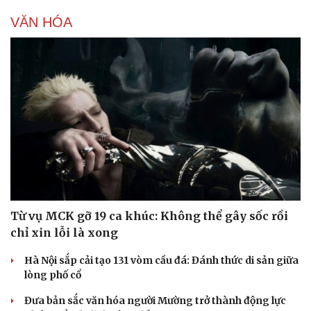
VĂN HÓA
Doanh nghiệp
Công nghệ
Thông tin doanh nghiệp
Sành điệu
Doanh nghiệp 24h
Tin Công nghệ
Doanh nhân
Trải nghiệm
Từ vụ MCK gỡ 19 ca khúc: Không thể gây sốc rồi
Vì cộng đồng
Chuyển đổi số
chỉ xin lỗi là xong
Hà Nội sắp cải tạo 131 vòm cầu đá: Đánh thức di sản giữa
lòng phố cổ
Đưa bản sắc văn hóa người Mường trở thành động lực