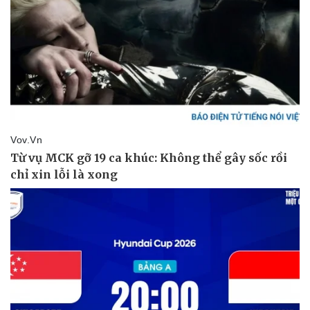
Pháp luật
Quân sự - Quốc phòng
Vụ án
Vũ khí
Tin nóng
Việt Nam
Tư vấn luật
Phân tích