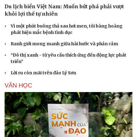
Du lịch biển Việt Nam: Muốn bứt phá phải vượt
khỏi lợi thế tự nhiên
Vì một phút buông thả sau hơi men, tôi bàng hoàng
phát hiện mắc bệnh tình dục
Ranh giới mong manh giữa hài hước và phản cảm
“Đô thị xanh - từ yêu cầu thích ứng đến động lực phát
triển”
Lời ru còn mãi trên đảo Lý Sơn
VĂN HỌC
Cải chính