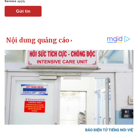
Service
apply.
Gửi tin
Kinh tế
Thị trường
Bất động sản
Giá vàng
Khởi nghiệp
Tiêu dùng
Tỷ giá
Chứng khoán
Giá cà phê