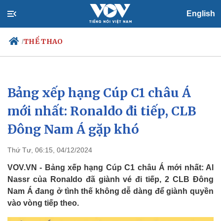
English
THỂ THAO
/
Bảng xếp hạng Cúp C1 châu Á
Chính trị
Xã hội
Đảng
Tin 24h
mới nhất: Ronaldo đi tiếp, CLB
Tổ chức nhân sự
Dự báo thời tiết
Đông Nam Á gặp khó
Quốc hội
Giáo dục
Nhận diện sự thật
Dấu ấn VOV
Việc làm
Thứ Tư, 06:15, 04/12/2024
Biển đảo
VOV.VN - Bảng xếp hạng Cúp C1 châu Á mới nhất: Al
Nassr của Ronaldo đã giành vé đi tiếp, 2 CLB Đông
Nam Á đang ở tình thế không dễ dàng để giành quyền
vào vòng tiếp theo.