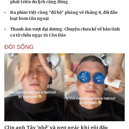
phát triển du lịch cộng đồng
Ba phim Việt cùng “đổ bộ” phòng vé tháng 8, đối đầu
loạt bom tấn ngoại
Thanh âm vượt đại dương: Chuyện chưa kể về bản tình
ca từ chốn ngục tù Côn Đảo
ĐỜI SỐNG
Clip anh Tây 'phê' và ngơ ngác khi gội đầu