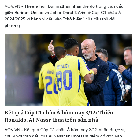
VOV.VN - Theerathon Bunmathan nhận thẻ đỏ trong trận đấu
giữa Buriram United và Johor Darul Ta'zim ở Cúp C1 châu Á
2024/2025 vì hành vi cấu vào ''chỗ hiểm'' của cầu thủ đối
phương.
Thể thao
Ô tô - Xe máy
Bóng đá
Ô tô
Lịch thi đấu bóng đá
Xe máy
Thế giới thể thao
Tư vấn
eSports
Hậu trường
Kết quả Cúp C1 châu Á hôm nay 3/12: Thiếu
Ronaldo, Al Nassr thua trên sân nhà
VOV.VN - Kết quả Cúp C1 châu Á hôm nay 3/12 nhận được sự
chú ý với trận đấu của Al Nassr khi mọi tâm điểm đổ dồn vào