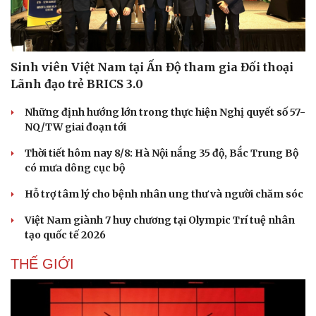
Sinh viên Việt Nam tại Ấn Độ tham gia Đối thoại
Lãnh đạo trẻ BRICS 3.0
Những định hướng lớn trong thực hiện Nghị quyết số 57-
NQ/TW giai đoạn tới
Thời tiết hôm nay 8/8: Hà Nội nắng 35 độ, Bắc Trung Bộ
có mưa dông cục bộ
Hỗ trợ tâm lý cho bệnh nhân ung thư và người chăm sóc
Việt Nam giành 7 huy chương tại Olympic Trí tuệ nhân
tạo quốc tế 2026
THẾ GIỚI
Văn hóa
Giải trí
Sân khấu - Điện ảnh
Nghệ sĩ
Văn học
Thời trang