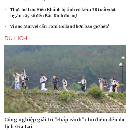
Nhi khoa
Nam khoa
Thực hư Lưu Hiểu Khánh bị tình cũ kém 38 tuổi vượt
Làm đẹp - giảm cân
ngàn cây số đến Bắc Kinh đòi nợ
Phòng mạch online
Vì sao Marvel cần Tom Holland hơn bao giờ hết?
Ăn sạch sống khỏe
DU LỊCH
Công nghiệp giải trí "chắp cánh" cho điểm đến du
lịch Gia Lai