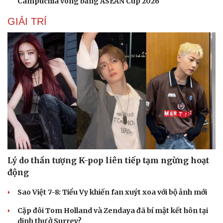
Campuchia vòng bảng ASEAN Cup 2026
GIẢI TRÍ
Lý do thần tượng K-pop liên tiếp tạm ngừng hoạt
động
Sức khỏe
Đời sống
Sao Việt 7-8: Tiểu Vy khiến fan xuýt xoa với bộ ảnh mới
Dinh dưỡng - món ngon
Nhà đẹp
Cây thuốc
Blog
Cặp đôi Tom Holland và Zendaya đã bí mật kết hôn tại
Sản phụ khoa
Tình yêu - Gia đình
dinh thự ở Surrey?