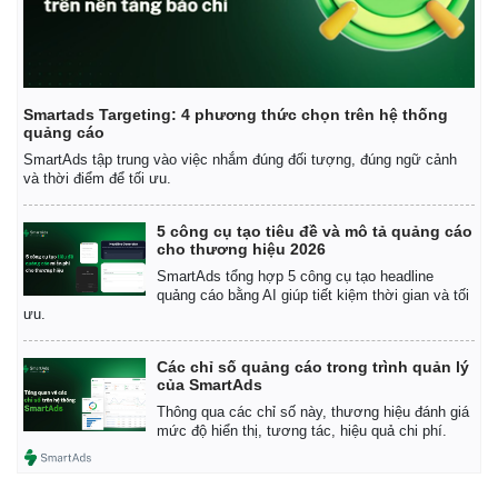
Smartads Targeting: 4 phương thức chọn trên hệ thống
quảng cáo
SmartAds tập trung vào việc nhắm đúng đối tượng, đúng ngữ cảnh
và thời điểm để tối ưu.
Thế giới
Multimedia
Quan sát
Video
5 công cụ tạo tiêu đề và mô tả quảng cáo
Cuộc sống đó đây
Ảnh
cho thương hiệu 2026
Hồ sơ
E-Magazine
SmartAds tổng hợp 5 công cụ tạo headline
Infographic
quảng cáo bằng AI giúp tiết kiệm thời gian và tối
ưu.
Các chỉ số quảng cáo trong trình quản lý
của SmartAds
Thông qua các chỉ số này, thương hiệu đánh giá
mức độ hiển thị, tương tác, hiệu quả chi phí.