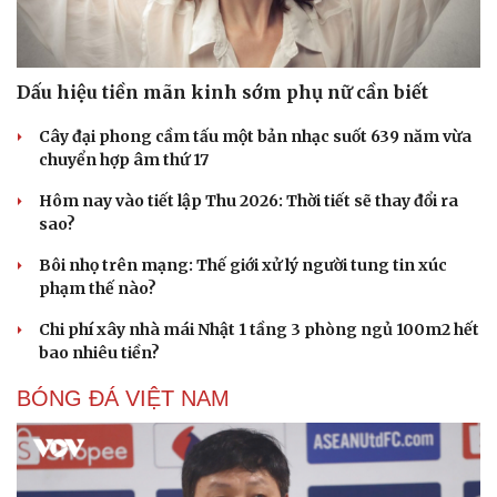
Thông tin doanh nghiệp
Sành điệu
Doanh nghiệp 24h
Tin Công nghệ
Doanh nhân
Trải nghiệm
Vì cộng đồng
Chuyển đổi số
Dấu hiệu tiền mãn kinh sớm phụ nữ cần biết
Cây đại phong cầm tấu một bản nhạc suốt 639 năm vừa
chuyển hợp âm thứ 17
Hôm nay vào tiết lập Thu 2026: Thời tiết sẽ thay đổi ra
sao?
Bôi nhọ trên mạng: Thế giới xử lý người tung tin xúc
phạm thế nào?
Chi phí xây nhà mái Nhật 1 tầng 3 phòng ngủ 100m2 hết
bao nhiêu tiền?
BÓNG ĐÁ VIỆT NAM