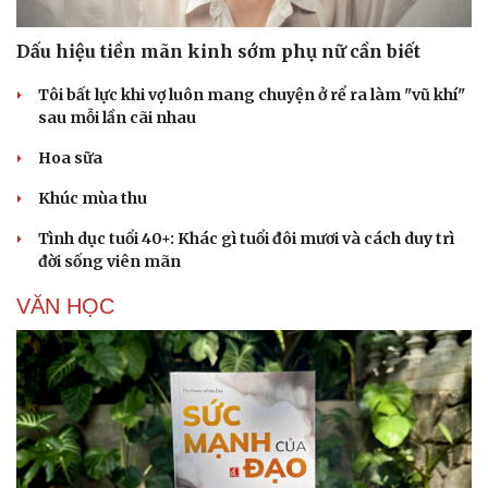
Dấu hiệu tiền mãn kinh sớm phụ nữ cần biết
Tôi bất lực khi vợ luôn mang chuyện ở rể ra làm "vũ khí"
sau mỗi lần cãi nhau
Hoa sữa
Khúc mùa thu
Tình dục tuổi 40+: Khác gì tuổi đôi mươi và cách duy trì
đời sống viên mãn
VĂN HỌC