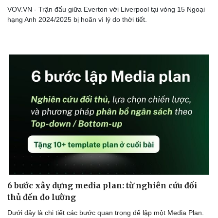
Thể thao
Ô tô - Xe máy
VOV.VN - Trận đấu giữa Everton với Liverpool tại vòng 15 Ngoại
Bóng đá
Ô tô
hạng Anh 2024/2025 bị hoãn vì lý do thời tiết.
Lịch thi đấu bóng đá
Xe máy
Thế giới thể thao
Tư vấn
eSports
Hậu trường
6 bước xây dựng media plan: từ nghiên cứu đối
thủ đến đo lường
Dưới đây là chi tiết các bước quan trọng để lập một Media Plan.