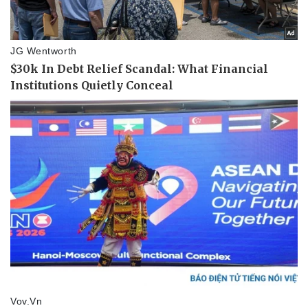
Kinh tế
Thị trường
Bất động sản
Giá vàng
Khởi nghiệp
Tiêu dùng
Tỷ giá
Chứng khoán
Giá cà phê