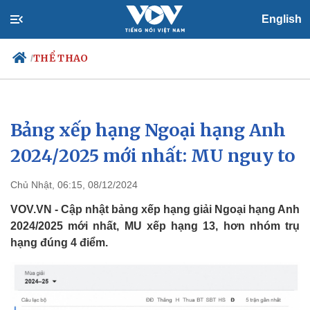
English
THỂ THAO
/
Bảng xếp hạng Ngoại hạng Anh
Chính trị
Xã hội
Đảng
Tin 24h
2024/2025 mới nhất: MU nguy to
Tổ chức nhân sự
Dự báo thời tiết
Quốc hội
Giáo dục
Chủ Nhật, 06:15, 08/12/2024
Nhận diện sự thật
Dấu ấn VOV
Việc làm
VOV.VN - Cập nhật bảng xếp hạng giải Ngoại hạng Anh
Biển đảo
2024/2025 mới nhất, MU xếp hạng 13, hơn nhóm trụ
hạng đúng 4 điểm.