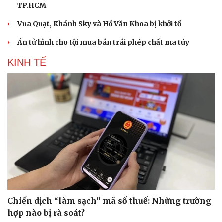
TP.HCM
Vua Quạt, Khánh Sky và Hồ Văn Khoa bị khởi tố
Án tử hình cho tội mua bán trái phép chất ma túy
KINH TẾ
Du lịch
Podcast
Tư vấn
Câu chuyện thời sự
Săn Tour
Đọc truyện đêm khuya
Chiến dịch “làm sạch” mã số thuế: Những trường
check-in
Cửa sổ tình yêu
hợp nào bị rà soát?
Kể chuyện cho bé