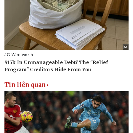
Pháp luật
Quân sự - Quốc phòng
Vụ án
Vũ khí
Tin nóng
Việt Nam
Tư vấn luật
Phân tích
Tin liên quan