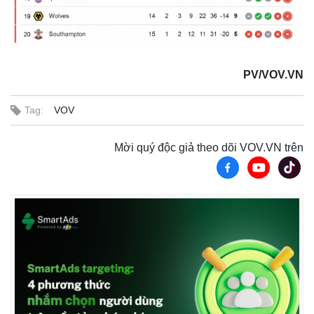
PV/VOV.VN
Tag:
VOV
Mời quý độc giả theo dõi VOV.VN trên