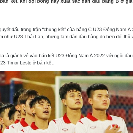
bán kết, khi đội bóng này xuất sắc dẫn đầu bảng B ở giả
Lịch thi đấu bóng đá
Xe máy
Thế giới thể thao
Tư vấn
eSports
V
Hậu trường
quyết đấu trong trận “chung kết” của bảng C U23 Đông Nam Á 
Văn hóa
Giải trí
D
ểm như U23 Thái Lan, nhưng tạm dẫn đầu bảng do hơn đối thủ v
Sân khấu - Điện ảnh
Nghệ sĩ
Văn học
Thời trang
Âm nhạc
Sao Việt
c
 hòa là giành vé vào bán kết U23 Đông Nam Á 2022 với ngôi đầu
Di sản
23 Timor Leste ở bán kết.