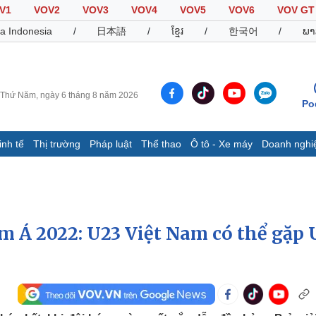
V1
VOV2
VOV3
VOV4
VOV5
VOV6
VOV GT
a Indonesia
/
日本語
/
ខ្មែរ
/
한국어
/
ພາ
Thứ Năm, ngày 6 tháng 8 năm 2026
Po
inh tế
Thị trường
Pháp luật
Thể thao
Ô tô - Xe máy
Doanh nghi
Thế giới
Multimedia
K
Quan sát
Video
B
Cuộc sống đó đây
Ảnh
K
Hồ sơ
E-Magazine
 Á 2022: U23 Việt Nam có thể gặp 
Infographic
Thể thao
Ô tô - Xe máy
D
Bóng đá
Ô tô
T