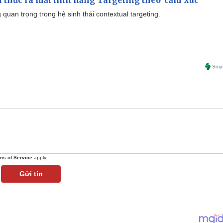
thức ra mắt tính năng Targeting theo 'cảm xúc'
quan trọng trong hệ sinh thái contextual targeting.
ms of Service
apply.
Gửi tin