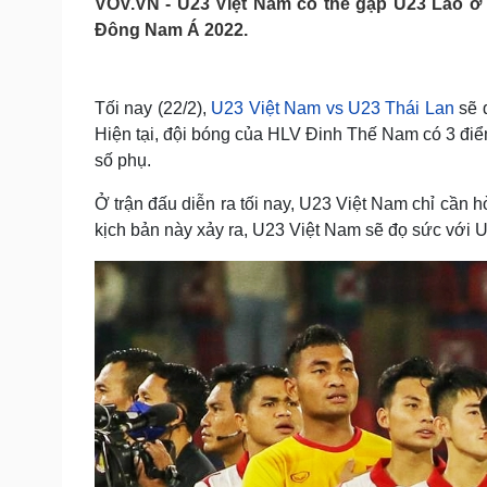
VOV.VN - U23 Việt Nam có thể gặp U23 Lào ở 
Tin nóng
Việt Nam
Đông Nam Á 2022.
Tư vấn luật
Phân tích
Tối nay (22/2),
U23 Việt Nam vs U23 Thái Lan
sẽ 
Sức khỏe
Đời sống
Hiện tại, đội bóng của HLV Đinh Thế Nam có 3 đi
Dinh dưỡng - món ngon
Nhà đẹp
số phụ.
Cây thuốc
Blog
Sản phụ khoa
Tình yêu - Gia đình
Ở trận đấu diễn ra tối nay, U23 Việt Nam chỉ cần
Nhi khoa
kịch bản này xảy ra, U23 Việt Nam sẽ đọ sức với U
Nam khoa
Làm đẹp - giảm cân
Phòng mạch online
Ăn sạch sống khỏe
Cải chính