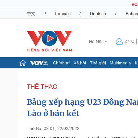
VO
中文
/
français
/
Deutsch
/
Bahas
27°C
Hà Nội
Chính trị
Xã hội
Thế giới
Multimedia
K
Chính trị
Xã hội
Đảng
Tin 24h
THỂ THAO
Tổ chức nhân sự
Dự báo thời tiết
Quốc hội
Giáo dục
Bảng xếp hạng U23 Đông Nam
Nhận diện sự thật
Dấu ấn VOV
Việc làm
Lào ở bán kết
Biển đảo
Pháp luật
Quân sự - Quốc phòng
Thứ Ba, 09:01, 22/02/2022
Vụ án
Vũ khí