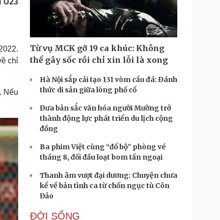
i U23
Doanh nghiệp 24h
Tin Công nghệ
Doanh nhân
Trải nghiệm
ì cộng đồng
Chuyển đổi số
Từ vụ MCK gỡ 19 ca khúc: Không
2022.
u lịch
Podcast
thể gây sốc rồi chỉ xin lỗi là xong
ề chỉ
Tư vấn
Câu chuyện thời sự
Săn Tour
Đọc truyện đêm khuya
Hà Nội sắp cải tạo 131 vòm cầu đá: Đánh
heck-in
Cửa sổ tình yêu
thức di sản giữa lòng phố cổ
. Nếu
Kể chuyện cho bé
Đưa bản sắc văn hóa người Mường trở
Hạt giống tâm hồn
thành động lực phát triển du lịch cộng
đồng
Ba phim Việt cùng “đổ bộ” phòng vé
tháng 8, đối đầu loạt bom tấn ngoại
Thanh âm vượt đại dương: Chuyện chưa
kể về bản tình ca từ chốn ngục tù Côn
Đảo
ĐỜI SỐNG