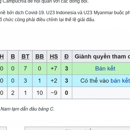
ng Campuchia để hội quân với các đồng đội.
ề bởi dịch Covid-19. U23 Indonesia và U23 Myanmar buộc phả
 chức cũng phải điều chỉnh lại thể lệ giải đấu.
 Nam tạm dẫn đầu bảng C.