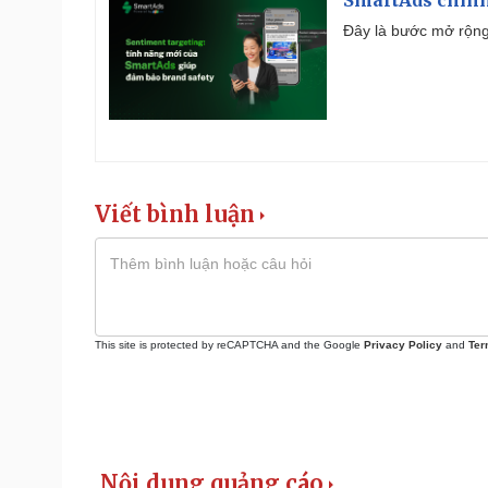
SmartAds chính 
Đây là bước mở rộng 
Viết bình luận
This site is protected by reCAPTCHA and the Google
Privacy Policy
and
Ter