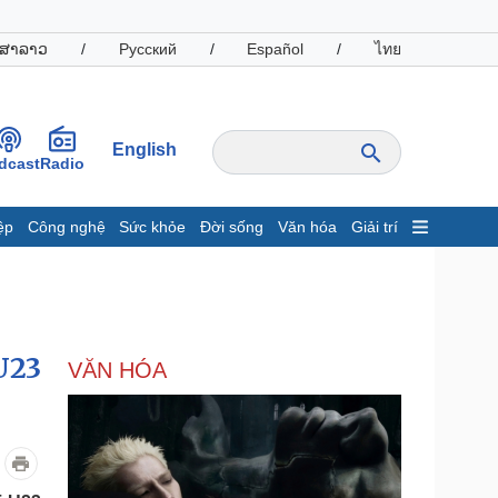
ສາລາວ
/
Русский
/
Español
/
ไทย
English
dcast
Radio
ệp
Công nghệ
Sức khỏe
Đời sống
Văn hóa
Giải trí
inh tế
Thị trường
ất động sản
Giá vàng
hởi nghiệp
Tiêu dùng
Tỷ giá
U23
VĂN HÓA
Chứng khoán
Giá cà phê
oanh nghiệp
Công nghệ
hông tin doanh nghiệp
Sành điệu