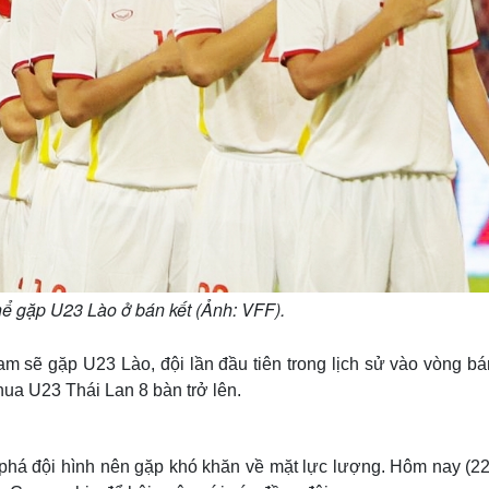
ể gặp U23 Lào ở bán kết (Ảnh: VFF).
 sẽ gặp U23 Lào, đội lần đầu tiên trong lịch sử vào vòng bán
hua U23 Thái Lan 8 bàn trở lên.
 phá đội hình nên gặp khó khăn về mặt lực lượng. Hôm nay (22/