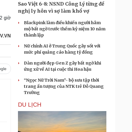
Sao Việt 6-8: NSND Công Lý từng đề
nghị ly hôn vì sợ làm khổ vợ
/2 giờ
Blackpink làm điều khiến người hâm
mộ bất ngờ trước thềm kỷ niệm 10 năm
thành lập
V.VN
Nữ chính AI ở Trung Quốc gây sốt với
mức phí quảng cáo hàng tỷ đồng
Dàn người đẹp Gen Z gây bất ngờ khi
gle
ứng xử về AI tại cuộc thi Hoa hậu
“Ngọc Nữ Trời Nam”- bộ sưu tập thời
trang ấn tượng của NTK trẻ Đỗ Quang
Trường
.
DU LỊCH