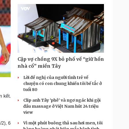
Cặp vợ chồng 9X bỏ phố về “giữ hồn
nhà cổ” miền Tây
Lời đề nghị của người tình trẻ về
chuyện có con chung khiến tôi bế tắc ở
tuổi 80
 kết.
Clip anh Tây 'phê' và ngơ ngác khi gội
đầu massage ở Việt Nam hút 24 triệu
view
Vì một phút buông thả sau hơi men, tôi
2), 6