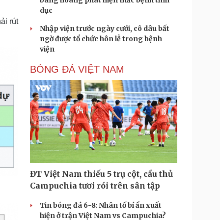
bàng hoàng phát hiện mắc bệnh tình
dục
i rút
Nhập viện trước ngày cưới, cô dâu bất
ngờ được tổ chức hôn lễ trong bệnh
viện
BÓNG ĐÁ VIỆT NAM
ĐT Việt Nam thiếu 5 trụ cột, cầu thủ
Campuchia tươi rói trên sân tập
Tin bóng đá 6-8: Nhân tố bí ẩn xuất
hiện ở trận Việt Nam vs Campuchia?