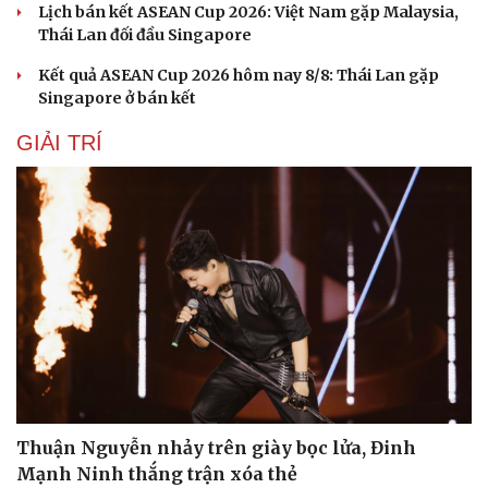
Lịch bán kết ASEAN Cup 2026: Việt Nam gặp Malaysia,
Thái Lan đối đầu Singapore
Kết quả ASEAN Cup 2026 hôm nay 8/8: Thái Lan gặp
Singapore ở bán kết
GIẢI TRÍ
Sức khỏe
Đời sống
Dinh dưỡng - món ngon
Nhà đẹp
Cây thuốc
Blog
Sản phụ khoa
Tình yêu - Gia đình
Nhi khoa
Nam khoa
Làm đẹp - giảm cân
Thuận Nguyễn nhảy trên giày bọc lửa, Đinh
Phòng mạch online
Mạnh Ninh thắng trận xóa thẻ
Ăn sạch sống khỏe