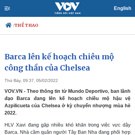
English
THỂ THAO
/
Barca lên kế hoạch chiêu mộ
Chính trị
Xã hội
Đảng
Tin 24h
công thần của Chelsea
Tổ chức nhân sự
Dự báo thời tiết
Quốc hội
Giáo dục
Thứ Bảy, 09:37, 05/02/2022
Nhận diện sự thật
Dấu ấn VOV
Việc làm
VOV.VN - Theo thông tin từ Mundo Deportivo, ban lãnh
Biển đảo
đạo Barca đang lên kế hoạch chiều mộ hậu vệ
Azpilicueta của Chelsea ở kỳ chuyển nhượng mùa hè
2022.
HLV Xavi đang gặp nhiều khó khăn trong việc vực dậy
Barca. Nhà cầm quân người Tây Ban Nha đang phối hợp