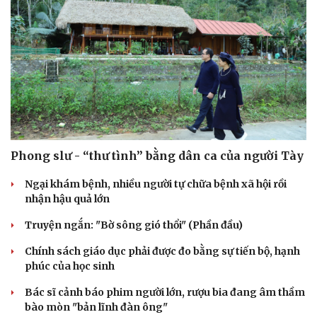
Phong slư - “thư tình” bằng dân ca của người Tày
Ngại khám bệnh, nhiều người tự chữa bệnh xã hội rồi
nhận hậu quả lớn
Truyện ngắn: "Bờ sông gió thổi" (Phần đầu)
Chính sách giáo dục phải được đo bằng sự tiến bộ, hạnh
phúc của học sinh
Bác sĩ cảnh báo phim người lớn, rượu bia đang âm thầm
bào mòn "bản lĩnh đàn ông"