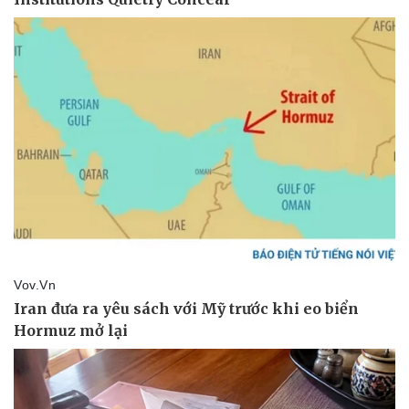
Pháp luật
Quân sự - Quốc phòng
Vụ án
Vũ khí
Tin nóng
Việt Nam
Tư vấn luật
Phân tích