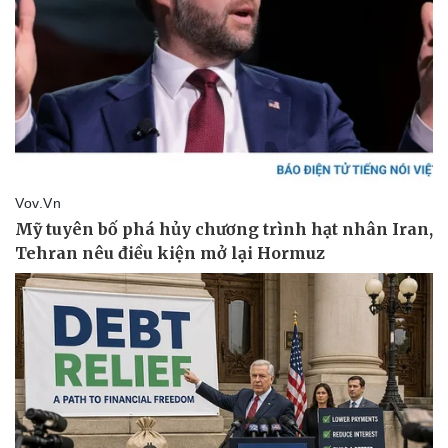
Kinh tế
Thị trường
Bất động sản
Giá vàng
Khởi nghiệp
Tiêu dùng
Tỷ giá
Chứng khoán
Giá cà phê