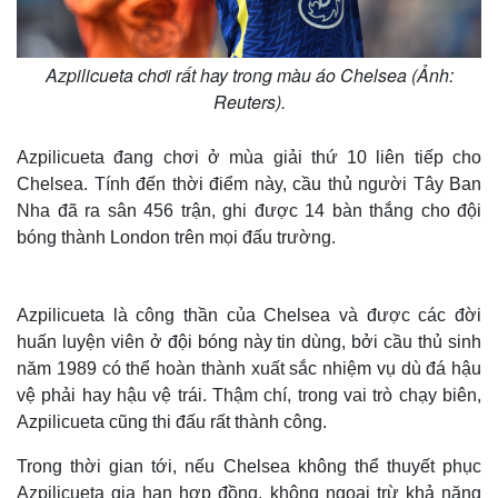
Azpilicueta chơi rất hay trong màu áo Chelsea (Ảnh:
Reuters).
Azpilicueta đang chơi ở mùa giải thứ 10 liên tiếp cho
Chelsea. Tính đến thời điểm này, cầu thủ người Tây Ban
Nha đã ra sân 456 trận, ghi được 14 bàn thắng cho đội
bóng thành London trên mọi đấu trường.
Azpilicueta là công thần của Chelsea và được các đời
huấn luyện viên ở đội bóng này tin dùng, bởi cầu thủ sinh
năm 1989 có thể hoàn thành xuất sắc nhiệm vụ dù đá hậu
vệ phải hay hậu vệ trái. Thậm chí, trong vai trò chạy biên,
Azpilicueta cũng thi đấu rất thành công.
Trong thời gian tới, nếu Chelsea không thể thuyết phục
Azpilicueta gia hạn hợp đồng, không ngoại trừ khả năng